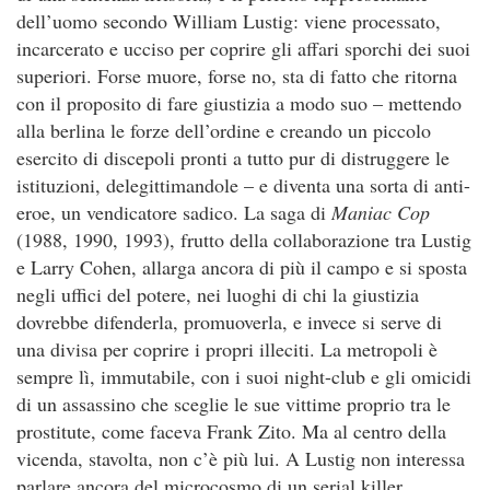
dell’uomo secondo William Lustig: viene processato,
incarcerato e ucciso per coprire gli affari sporchi dei suoi
superiori. Forse muore, forse no, sta di fatto che ritorna
con il proposito di fare giustizia a modo suo – mettendo
alla berlina le forze dell’ordine e creando un piccolo
esercito di discepoli pronti a tutto pur di distruggere le
istituzioni, delegittimandole – e diventa una sorta di anti-
eroe, un vendicatore sadico. La saga di
Maniac Cop
(1988, 1990, 1993), frutto della collaborazione tra Lustig
e Larry Cohen, allarga ancora di più il campo e si sposta
negli uffici del potere, nei luoghi di chi la giustizia
dovrebbe difenderla, promuoverla, e invece si serve di
una divisa per coprire i propri illeciti. La metropoli è
sempre lì, immutabile, con i suoi night-club e gli omicidi
di un assassino che sceglie le sue vittime proprio tra le
prostitute, come faceva Frank Zito. Ma al centro della
vicenda, stavolta, non c’è più lui. A Lustig non interessa
parlare ancora del microcosmo di un serial killer.