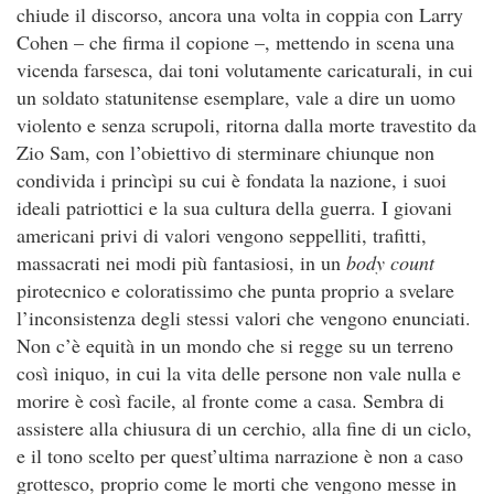
chiude il discorso, ancora una volta in coppia con Larry
Cohen – che firma il copione –, mettendo in scena una
vicenda farsesca, dai toni volutamente caricaturali, in cui
un soldato statunitense esemplare, vale a dire un uomo
violento e senza scrupoli, ritorna dalla morte travestito da
Zio Sam, con l’obiettivo di sterminare chiunque non
condivida i princìpi su cui è fondata la nazione, i suoi
ideali patriottici e la sua cultura della guerra. I giovani
americani privi di valori vengono seppelliti, trafitti,
massacrati nei modi più fantasiosi, in un
body count
pirotecnico e coloratissimo che punta proprio a svelare
l’inconsistenza degli stessi valori che vengono enunciati.
Non c’è equità in un mondo che si regge su un terreno
così iniquo, in cui la vita delle persone non vale nulla e
morire è così facile, al fronte come a casa. Sembra di
assistere alla chiusura di un cerchio, alla fine di un ciclo,
e il tono scelto per quest’ultima narrazione è non a caso
grottesco, proprio come le morti che vengono messe in