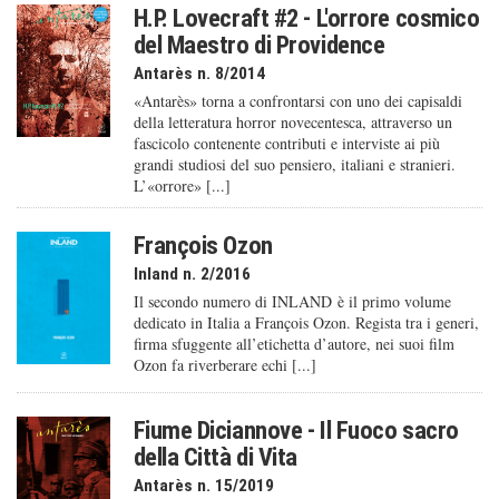
H.P. Lovecraft #2 - L'orrore cosmico
del Maestro di Providence
Antarès n. 8/2014
«Antarès» torna a confrontarsi con uno dei capisaldi
della letteratura horror novecentesca, attraverso un
fascicolo contenente contributi e interviste ai più
grandi studiosi del suo pensiero, italiani e stranieri.
L’«orrore» [...]
François Ozon
Inland n. 2/2016
Il secondo numero di INLAND è il primo volume
dedicato in Italia a François Ozon. Regista tra i generi,
firma sfuggente all’etichetta d’autore, nei suoi film
Ozon fa riverberare echi [...]
Fiume Diciannove - Il Fuoco sacro
della Città di Vita
Antarès n. 15/2019