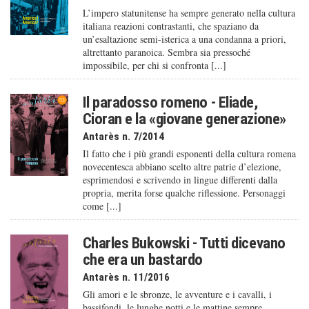
L’impero statunitense ha sempre generato nella cultura
italiana reazioni contrastanti, che spaziano da
un’esaltazione semi-isterica a una condanna a priori,
altrettanto paranoica. Sembra sia pressoché
impossibile, per chi si confronta [...]
Il paradosso romeno - Eliade,
Cioran e la «giovane generazione»
Antarès n. 7/2014
Il fatto che i più grandi esponenti della cultura romena
novecentesca abbiano scelto altre patrie d’elezione,
esprimendosi e scrivendo in lingue differenti dalla
propria, merita forse qualche riflessione. Personaggi
come [...]
Charles Bukowski - Tutti dicevano
che era un bastardo
Antarès n. 11/2016
Gli amori e le sbronze, le avventure e i cavalli, i
bassifondi, le lunghe notti e le mattine sempre