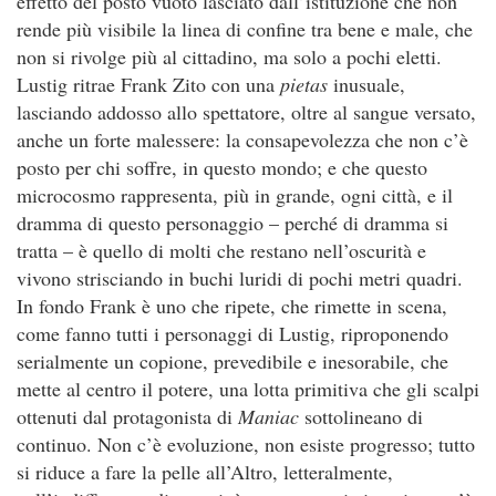
effetto del posto vuoto lasciato dall’istituzione che non
rende più visibile la linea di confine tra bene e male, che
non si rivolge più al cittadino, ma solo a pochi eletti.
Lustig ritrae Frank Zito con una
pietas
inusuale,
lasciando addosso allo spettatore, oltre al sangue versato,
anche un forte malessere: la consapevolezza che non c’è
posto per chi soffre, in questo mondo; e che questo
microcosmo rappresenta, più in grande, ogni città, e il
dramma di questo personaggio – perché di dramma si
tratta – è quello di molti che restano nell’oscurità e
vivono strisciando in buchi luridi di pochi metri quadri.
In fondo Frank è uno che ripete, che rimette in scena,
come fanno tutti i personaggi di Lustig, riproponendo
serialmente un copione, prevedibile e inesorabile, che
mette al centro il potere, una lotta primitiva che gli scalpi
ottenuti dal protagonista di
Maniac
sottolineano di
continuo. Non c’è evoluzione, non esiste progresso; tutto
si riduce a fare la pelle all’Altro, letteralmente,