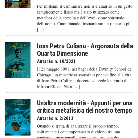
Per millenni il camminare non si è esaurito in un gesto
semplicemente fisico ma è stato utilizzato come
metafora della crescita e dell’evoluzione spirituale
dell’uomo. Camminando, instauriamo un rapporto più
[...]
Ioan Petru Culianu - Argonauta della
Quarta Dimensione
Antarès n. 18/2021
Il 21 maggio 1991, nei bagni della Divinity School di
Chicago, un misterioso assassinio poneva fine alla vita
di Ioan Petru Culianu, docente ed erede letterario di
Mircea Eliade. Nato [...]
Un'altra modernità - Appunti per una
critica metafisica del nostro tempo
Antarès n. 2/2013
Quando si tratta di analizzare il proprio tempo,
solitamente i contemporanei si dividono tra una
condanna senza appello e un entusiasmo assoluto.