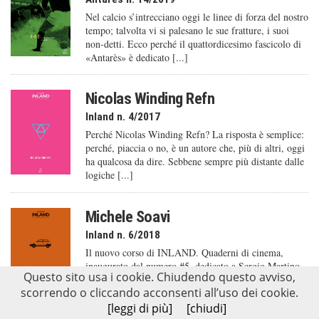
Nel calcio s’intrecciano oggi le linee di forza del nostro
tempo; talvolta vi si palesano le sue fratture, i suoi
non-detti. Ecco perché il quattordicesimo fascicolo di
«Antarès» è dedicato [...]
Nicolas Winding Refn
Inland n. 4/2017
Perché Nicolas Winding Refn? La risposta è semplice:
perché, piaccia o no, è un autore che, più di altri, oggi
ha qualcosa da dire. Sebbene sempre più distante dalle
logiche [...]
Michele Soavi
Inland n. 6/2018
Il nuovo corso di INLAND. Quaderni di cinema,
inaugurato dal numero #5, dedicato a Sergio Martino,
Questo sito usa i cookie. Chiudendo questo avviso,
è contraddistinto da aperture al cinema italiano, al
scorrendo o cliccando acconsenti all’uso dei cookie.
passato, a trattazioni che possano anche [...]
[leggi di più]
[chiudi]