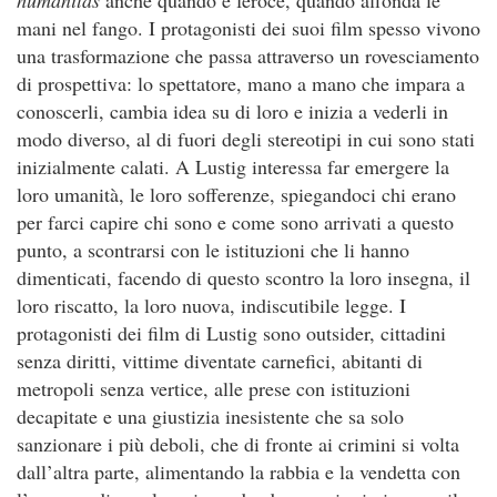
humanitas
anche quando è feroce, quando affonda le
mani nel fango. I protagonisti dei suoi film spesso vivono
una trasformazione che passa attraverso un rovesciamento
di prospettiva: lo spettatore, mano a mano che impara a
conoscerli, cambia idea su di loro e inizia a vederli in
modo diverso, al di fuori degli stereotipi in cui sono stati
inizialmente calati. A Lustig interessa far emergere la
loro umanità, le loro sofferenze, spiegandoci chi erano
per farci capire chi sono e come sono arrivati a questo
punto, a scontrarsi con le istituzioni che li hanno
dimenticati, facendo di questo scontro la loro insegna, il
loro riscatto, la loro nuova, indiscutibile legge. I
protagonisti dei film di Lustig sono outsider, cittadini
senza diritti, vittime diventate carnefici, abitanti di
metropoli senza vertice, alle prese con istituzioni
decapitate e una giustizia inesistente che sa solo
sanzionare i più deboli, che di fronte ai crimini si volta
dall’altra parte, alimentando la rabbia e la vendetta con