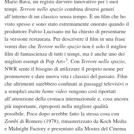
Mario Bava, un regista davvero innovativo per i suoi
tempi.
Terrore nello spazio
combina diversi generi
all’interno di un classico senza tempo. È un film che ho
visto spesso e sono stato estremamente onorato quando il
produttore Fulvio Lucisano mi ha chiesto di presentarne
la versione restaurata. Per descrivere il film in una frase
vorrei dire che
Terrore nello spazio
non è solo il miglior
film di fantascienza di tutti i tempi, ma è anche uno dei
3
migliori esempi di Pop Art»
. Con
Terrore nello spazio
,
NWR sente il bisogno di utilizzare il proprio nome per
promuovere e dare nuova vita i classici del passato. Film
che altrimenti sarebbero confinati ai passaggi televisivi o
a semplici uscite
home video
vengono così riportati
all’attenzione della cronaca internazionale e, cosa ancora
più importante, riproposti nella migliore qualità
possibile. Poco dopo avrebbe fatto la stessa cosa con
Zombi
di Romero (1978), rimasterizzato da Koch Media
e Midnight Factory e presentato alla Mostra del Cinema