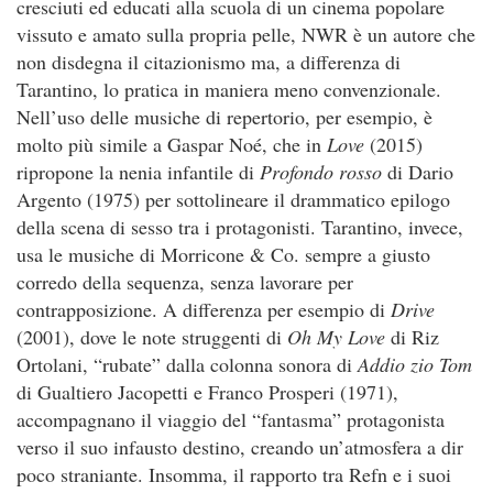
cresciuti ed educati alla scuola di un cinema popolare
vissuto e amato sulla propria pelle, NWR è un autore che
non disdegna il citazionismo ma, a differenza di
Tarantino, lo pratica in maniera meno convenzionale.
Nell’uso delle musiche di repertorio, per esempio, è
molto più simile a Gaspar Noé, che in
Love
(2015)
ripropone la nenia infantile di
Profondo rosso
di Dario
Argento (1975) per sottolineare il drammatico epilogo
della scena di sesso tra i protagonisti. Tarantino, invece,
usa le musiche di Morricone & Co. sempre a giusto
corredo della sequenza, senza lavorare per
contrapposizione. A differenza per esempio di
Drive
(2001), dove le note struggenti di
Oh My Love
di Riz
Ortolani, “rubate” dalla colonna sonora di
Addio zio Tom
di Gualtiero Jacopetti e Franco Prosperi (1971),
accompagnano il viaggio del “fantasma” protagonista
verso il suo infausto destino, creando un’atmosfera a dir
poco straniante. Insomma, il rapporto tra Refn e i suoi