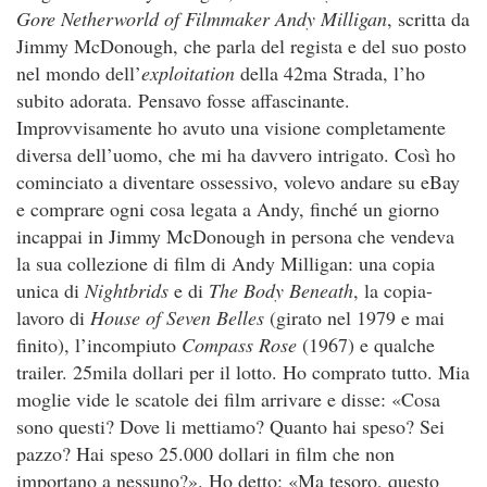
Gore Netherworld of Filmmaker Andy Milligan
, scritta da
Jimmy McDonough, che parla del regista e del suo posto
nel mondo dell’
exploitation
della 42ma Strada, l’ho
subito adorata. Pensavo fosse affascinante.
Improvvisamente ho avuto una visione completamente
diversa dell’uomo, che mi ha davvero intrigato. Così ho
cominciato a diventare ossessivo, volevo andare su eBay
e comprare ogni cosa legata a Andy, finché un giorno
incappai in Jimmy McDonough in persona che vendeva
la sua collezione di film di Andy Milligan: una copia
unica di
Nightbrids
e di
The Body Beneath
, la copia-
lavoro di
House of Seven Belles
(girato nel 1979 e mai
finito), l’incompiuto
Compass Rose
(1967) e qualche
trailer. 25mila dollari per il lotto. Ho comprato tutto. Mia
moglie vide le scatole dei film arrivare e disse: «Cosa
sono questi? Dove li mettiamo? Quanto hai speso? Sei
pazzo? Hai speso 25.000 dollari in film che non
importano a nessuno?». Ho detto: «Ma tesoro, questo