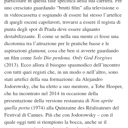
particolare in questa fase specifica della sua carriera. Per
uno cresciuto guardando “brutti film” alla televisione o
in videocassetta e sognando di essere lui stesso l’artefice
di quegli osceni capolavori, trovarsi a essere il regista di
punta degli spot di Prada deve essere alquanto
destabilizzante. È come se nella sua mente ci fosse una
dicotomia tra l’attrazione per le pratiche basse e le
aspirazioni glamour, cosa che ben si avverte guardando
un film come
Solo Dio perdona. Only God Forgives
(2013). Ecco allora il bisogno spasmodico dell’incontro
con tutti quei registi che, in un modo o nell’altro, sono
stati artefici della sua formazione: da Alejandro
Jodorowsky, che ha eletto a suo mentore, a Tobe Hooper,
che ha incontrato nel 2014 in occasione della
presentazione della versione restaurata di
Non aprite
quella porta
(1974) alla Quinzaine des Réalisateurs del
Festival di Cannes. Più che con Jodorowsky – con il
quale oggi tutti si riempiono la bocca, anche se il