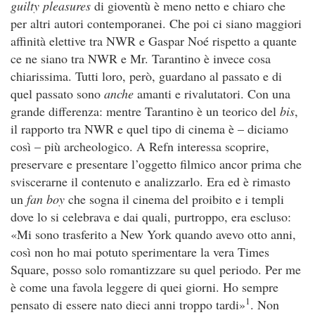
guilty pleasures
di gioventù è meno netto e chiaro che
per altri autori contemporanei. Che poi ci siano maggiori
affinità elettive tra NWR e Gaspar Noé rispetto a quante
ce ne siano tra NWR e Mr. Tarantino è invece cosa
chiarissima. Tutti loro, però, guardano al passato e di
quel passato sono
anche
amanti e rivalutatori. Con una
grande differenza: mentre Tarantino è un teorico del
bis
,
il rapporto tra NWR e quel tipo di cinema è – diciamo
così – più archeologico. A Refn interessa scoprire,
preservare e presentare l’oggetto filmico ancor prima che
sviscerarne il contenuto e analizzarlo. Era ed è rimasto
un
fan boy
che sogna il cinema del proibito e i templi
dove lo si celebrava e dai quali, purtroppo, era escluso:
«Mi sono trasferito a New York quando avevo otto anni,
così non ho mai potuto sperimentare la vera Times
Square, posso solo romantizzare su quel periodo. Per me
è come una favola leggere di quei giorni. Ho sempre
1
pensato di essere nato dieci anni troppo tardi»
. Non