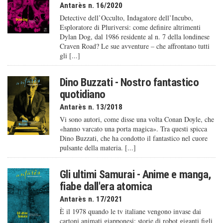
Antarès n. 16/2020
Detective dell’Occulto, Indagatore dell’Incubo,
Esploratore di Pluriversi: come definire altrimenti
Dylan Dog, dal 1986 residente al n. 7 della londinese
Craven Road? Le sue avventure – che affrontano tutti
gli [...]
Dino Buzzati - Nostro fantastico
quotidiano
Antarès n. 13/2018
Vi sono autori, come disse una volta Conan Doyle, che
«hanno varcato una porta magica». Tra questi spicca
Dino Buzzati, che ha condotto il fantastico nel cuore
pulsante della materia. [...]
Gli ultimi Samurai - Anime e manga,
fiabe dall'era atomica
Antarès n. 17/2021
È il 1978 quando le tv italiane vengono invase dai
cartoni animati giapponesi: storie di robot giganti figli