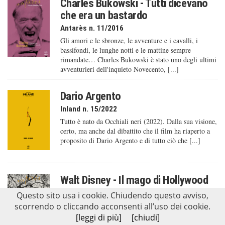
Charles Bukowski - Tutti dicevano
che era un bastardo
Antarès n. 11/2016
Gli amori e le sbronze, le avventure e i cavalli, i
bassifondi, le lunghe notti e le mattine sempre
rimandate… Charles Bukowski è stato uno degli ultimi
avventurieri dell'inquieto Novecento, [...]
Dario Argento
Inland n. 15/2022
Tutto è nato da Occhiali neri (2022). Dalla sua visione,
certo, ma anche dal dibattito che il film ha riaperto a
proposito di Dario Argento e di tutto ciò che [...]
Walt Disney - Il mago di Hollywood
Antarès n. 10/2015
Questo sito usa i cookie. Chiudendo questo avviso,
«Credo che dopo una tempesta venga l’arcobaleno: che
scorrendo o cliccando acconsenti all’uso dei cookie.
la tempesta sia il prezzo dell’arcobaleno. La gente ha
[leggi di più]
[chiudi]
bisogno dell’arcobaleno e ne ho bisogno anch’io, e