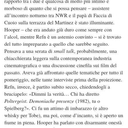
rapporto tra i due è qualcosa di molto più intimo e
morboso di quanto che si possa pensare – assistere
all’incontro notturno tra NWR e il papà di Faccia di
Cuoio sulla terrazza del Martinez è stato illuminante.
Hooper – che era andato giù duro come sempre con
l’alcol, mentre Refn è un astemio convinto – si è trovato
del tutto impreparato a quello che sarebbe seguito.
Pensava a una serata di
small talk
, probabilmente, una
chiacchierata leggera sulla contemporanea industria
cinematografica o una discussione cinefila sui film del
passato. Aveva già affrontato quelle tematiche per tutto il
pomeriggio, nelle tante interviste prima della proiezione.
Refn, invece, è partito subito secco, chiedendogli a
bruciapelo: «Dimmi la verità… Chi ha diretto
Poltergeist. Demoniache presenze
(1982), tu o
Spielberg?». Ci fu un attimo di imbarazzo (e altro
whisky per Tobe), ma poi, come d’incanto, si è aperto un
fiume in piena. Hooper ha parlato con disarmante onestà