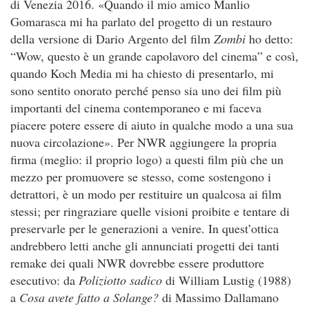
di Venezia 2016. «Quando il mio amico Manlio
Gomarasca mi ha parlato del progetto di un restauro
della versione di Dario Argento del film
Zombi
ho detto:
“Wow, questo è un grande capolavoro del cinema” e così,
quando Koch Media mi ha chiesto di presentarlo, mi
sono sentito onorato perché penso sia uno dei film più
importanti del cinema contemporaneo e mi faceva
piacere potere essere di aiuto in qualche modo a una sua
nuova circolazione». Per NWR aggiungere la propria
firma (meglio: il proprio logo) a questi film più che un
mezzo per promuovere se stesso, come sostengono i
detrattori, è un modo per restituire un qualcosa ai film
stessi; per ringraziare quelle visioni proibite e tentare di
preservarle per le generazioni a venire. In quest’ottica
andrebbero letti anche gli annunciati progetti dei tanti
remake dei quali NWR dovrebbe essere produttore
esecutivo: da
Poliziotto sadico
di William Lustig (1988)
a
Cosa avete fatto a Solange?
di Massimo Dallamano