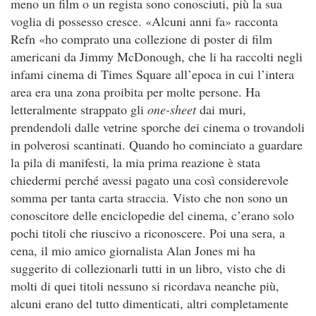
meno un film o un regista sono conosciuti, più la sua
voglia di possesso cresce. «Alcuni anni fa» racconta
Refn «ho comprato una collezione di poster di film
americani da Jimmy McDonough, che li ha raccolti negli
infami cinema di Times Square all’epoca in cui l’intera
area era una zona proibita per molte persone. Ha
letteralmente strappato gli
one-sheet
dai muri,
prendendoli dalle vetrine sporche dei cinema o trovandoli
in polverosi scantinati. Quando ho cominciato a guardare
la pila di manifesti, la mia prima reazione è stata
chiedermi perché avessi pagato una così considerevole
somma per tanta carta straccia. Visto che non sono un
conoscitore delle enciclopedie del cinema, c’erano solo
pochi titoli che riuscivo a riconoscere. Poi una sera, a
cena, il mio amico giornalista Alan Jones mi ha
suggerito di collezionarli tutti in un libro, visto che di
molti di quei titoli nessuno si ricordava neanche più,
alcuni erano del tutto dimenticati, altri completamente