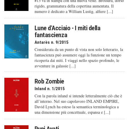
#13 va in stampa con una nuova veste. Brossura, dorso
rigido, grammatura della copertina aumentata. Il
numero è dedicato a William Lustig, alfiere [...]
Lune d'Acciaio - I miti della
fantascienza
Antarès n. 9/2015
Considerata da un punto di vista non solo letterario, la
fantascienza può assumere oggi la funzione un tempo
ricoperta dai miti. I viaggi nello spazio profondo, le
avventure in galassie [...]
Rob Zombie
Inland n. 1/2015
Con la parola inland si intende letteralmente ciò che è
all’interno. Nel suo capolavoro INLAND EMPIRE,
David Lynch ha esteso la semantica terminologica a
una dimensione più concettuale, espansa e [...]
Pupi Avati