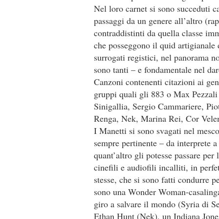
Nel loro carnet si sono succeduti c
passaggi da un genere all’altro (r
contraddistinti da quella classe im
che posseggono il quid artigianale 
surrogati registici, nel panorama n
sono tanti – e fondamentale nel dare
Canzoni contenenti citazioni ai gene
gruppi quali gli 883 o Max Pezzali
Sinigallia, Sergio Cammariere, Pio
Renga, Nek, Marina Rei, Cor Velen
I Manetti si sono svagati nel mesco
sempre pertinente – da interprete a 
quant’altro gli potesse passare per 
cinefili e audiofili incalliti, in pe
stesse, che si sono fatti condurre p
sono una Wonder Woman-casalinga 
giro a salvare il mondo (Syria di 
Ethan Hunt (Nek), un Indiana Jones