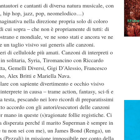
antautori e cantanti di diversa natura musicale, con
ap, hip hop, jazz, pop, neomelodico…)
maginativa nella direzione propria solo di coloro
di cui sopra – che non è propriamente di tutti: di
ostrano e mondiale, ve ne sono stati e ancora ve ne
 un taglio visivo sui generis alle canzoni.
ri di celluloide più amati. Canzoni di interpreti o
 in solitaria, Syria, Tiromancino con Riccardo
tta, Gemelli Diversi, Gigi D’Alessio, Francesco
o, Alex Britti e Mariella Nava.
lare con sapiente divertimento e occhio visivo
interprete in causa – trame action, fantasy, sci-fi e
la testa, pescando nei loro ricordi di preparatissimi
rfetto accordo con gli autori/esecutori delle canzoni
er mano in queste (s)ragionate follie registiche. Ci
disperata perché il marito Superman è sempre in
Se tu non sei con me), un James Bond (Renga), un
 (Pezzali) in missione impossibile per conto della