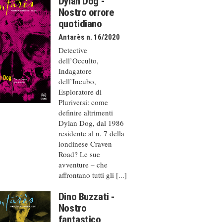
Dylan Dog -
Nostro orrore
quotidiano
Antarès n. 16/2020
Detective
dell’Occulto,
Indagatore
dell’Incubo,
Esploratore di
Pluriversi: come
definire altrimenti
Dylan Dog, dal 1986
residente al n. 7 della
londinese Craven
Road? Le sue
avventure – che
affrontano tutti gli [...]
Dino Buzzati -
Nostro
fantastico