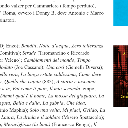
otondo valzer per Cammariere (Tempo perduto),
de’ Roma, ovvero i Donny B, dove Antonio e Marco
pinatori.
(Dj Enzo);
Banditi
,
Notte d’acqua
,
Zero tolleranza
Comitiva);
Strade
(Tiromancino e Riccardo
r Veleno);
Cambiamenti del mondo
,
Tempo
lodato
(Joe Cassano);
Una così
(Gemelli Diversi);
ella vera
,
La lunga estate caldissima
,
Come deve
o
,
Quello che capita
(883);
A storia e nisciuno
 a te
,
Fai come ti pare
,
Il mio secondo
tempo,
Dimmi qual è il nome,
La mossa del giaguaro
,
La
ngsta
,
Balla e dalla
,
La gabbia
,
Che idea
,
inio Maphia);
Solo una volta
,
Mi piaci
,
Gelido
,
La
i Laura
,
La druda e il soldato
(Misero Spettacolo);
);
Meravigliosa
(la luna)
(Francesco Renga);
Il