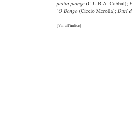
piatto piange
(C.U.B.A. Cabbal);
P
‘O Bongo
(Ciccio Merolla);
Duri d
[
Vai all'indice
]