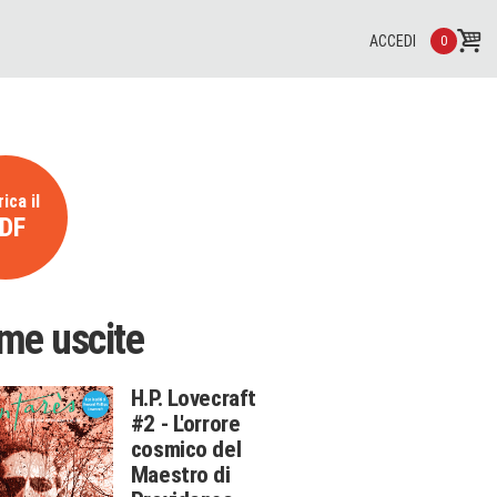
ACCEDI
0
ica il
DF
ime uscite
H.P. Lovecraft
#2 - L'orrore
cosmico del
Maestro di