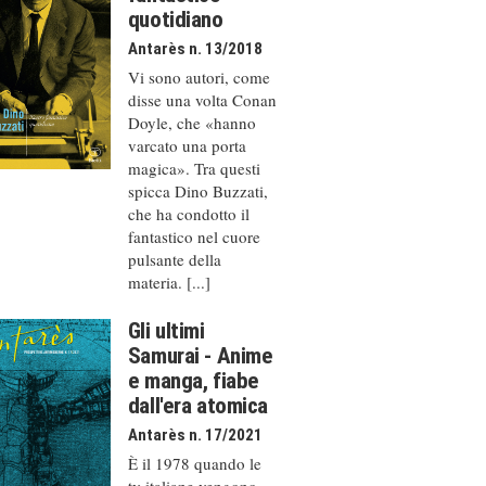
quotidiano
Antarès n. 13/2018
Vi sono autori, come
disse una volta Conan
Doyle, che «hanno
varcato una porta
magica». Tra questi
spicca Dino Buzzati,
che ha condotto il
fantastico nel cuore
pulsante della
materia. [...]
Gli ultimi
Samurai - Anime
e manga, fiabe
dall'era atomica
Antarès n. 17/2021
È il 1978 quando le
tv italiane vengono