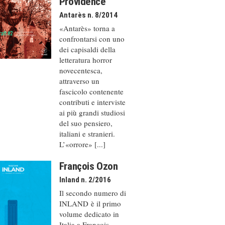
Providence
Antarès n. 8/2014
«Antarès» torna a
confrontarsi con uno
dei capisaldi della
letteratura horror
novecentesca,
attraverso un
fascicolo contenente
contributi e interviste
ai più grandi studiosi
del suo pensiero,
italiani e stranieri.
L’«orrore» [...]
François Ozon
Inland n. 2/2016
Il secondo numero di
INLAND è il primo
volume dedicato in
Italia a François