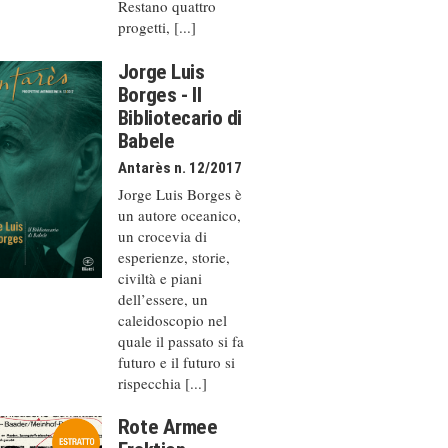
Restano quattro
progetti, [...]
Jorge Luis
Borges - Il
Bibliotecario di
Babele
Antarès n. 12/2017
Jorge Luis Borges è
un autore oceanico,
un crocevia di
esperienze, storie,
civiltà e piani
dell’essere, un
caleido­scopio nel
quale il passato si fa
futuro e il futuro si
rispecchia [...]
Rote Armee