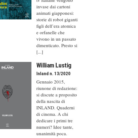
invase dai cartoni
animati giapponesi:
storie di robot giganti
figli dell’era atomica
e orfanelle che
vivono in un passato
dimenticato. Presto si
[...]
William Lustig
Inland n. 13/2020
Gennaio 2015,
riunone di redazione:
si discute a proposito
della nascita di
INLAND. Quaderni
di cinema. A chi
dedicare i primi tre
numeri? Idee tante,
unanimità poca.