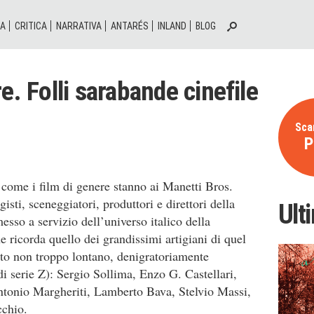
IA
CRITICA
NARRATIVA
ANTARÉS
INLAND
BLOG
e. Folli sarabande cinefile
Scar
P
 come i film di genere stanno ai Manetti Bros.
isti, sceneggiatori, produttori e direttori della
Ult
messo a servizio dell’universo italico della
e ricorda quello dei grandissimi artigiani di quel
to non troppo lontano, denigratoriamente
di serie Z): Sergio Sollima, Enzo G. Castellari,
tonio Margheriti, Lamberto Bava, Stelvio Massi,
cchio.