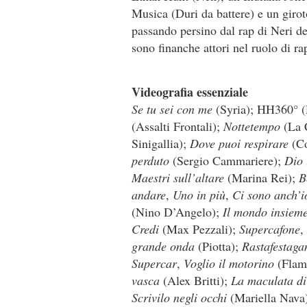
Musica (Duri da battere) e un gir
passando persino dal rap di Neri 
sono finanche attori nel ruolo di ra
Videografia essenziale
Se tu sei con me
(Syria); HH360° 
(Assalti Frontali);
Nottetempo
(La 
Sinigallia);
Dove puoi respirare
(Co
perduto
(Sergio Cammariere);
Dio 
Maestri sull’altare
(Marina Rei);
B
andare
,
Uno in più
,
Ci sono anch’i
(Nino D’Angelo);
Il mondo insieme
Credi
(Max Pezzali);
Supercafone
,
grande onda
(Piotta);
Rastafestaga
Supercar
,
Voglio il motorino
(Flam
vasca
(Alex Britti);
La maculata d
Scrivilo negli occhi
(Mariella Nava