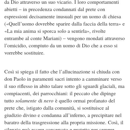
da Dio attraverso un suo vicario. I loro comportamenti
abietti – in precedenza condannati dal prete con
espressioni decisamente inusuali per un uomo di chiesa
(«Quell’uomo dovrebbe sparire dalla faccia della terra» e
«La mia anima si sporca solo a sentirla», rivolte
entrambe al conte Mariani) – vengono mondati attraverso
l’omicidio, compiuto da un uomo di Dio che a esso si
vorrebbe sostituire.
Così si spiega il fatto che l’allucinazione si chiuda con
don Paolo in paramenti sacri intento a camminare verso
il suo riflesso in abito talare sotto gli sguardi glaciali, ma
compiacenti, dei parrocchiani: il peccato che dipinge
tutto
solamente
di
nero
è quello ormai profanato del
prete che, istigato dalla comunità, si sostituisce al
giudizio divino e condanna all’inferno, a precipitare nel
baratro della trasgressione alla propria missione. Così, il
silenzio può essere conservato e protetto per sempre.