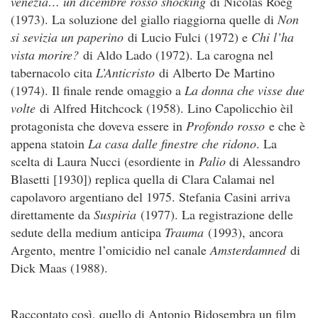
venezia… un dicembre rosso shocking
di Nicolas Roeg
(1973). La soluzione del giallo riaggiorna quelle di
Non
si sevizia un paperino
di Lucio Fulci (1972) e
Chi l’ha
vista morire?
di Aldo Lado (1972). La carogna nel
tabernacolo cita
L’Anticristo
di Alberto De Martino
(1974). Il finale rende omaggio a
La donna che visse due
volte
di Alfred Hitchcock (1958). Lino Capolicchio èil
protagonista che doveva essere in
Profondo rosso
e che è
appena statoin
La casa dalle finestre che ridono
. La
scelta di Laura Nucci (esordiente in
Palio
di Alessandro
Blasetti [1930]) replica quella di Clara Calamai nel
capolavoro argentiano del 1975. Stefania Casini arriva
direttamente da
Suspiria
(1977). La registrazione delle
sedute della medium anticipa
Trauma
(1993), ancora
Argento, mentre l’omicidio nel canale
Amsterdamned
di
Dick Maas (1988).
Raccontato così, quello di Antonio Bidosembra un film