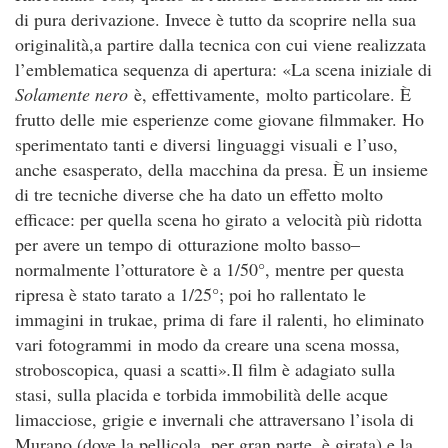
di pura derivazione. Invece è tutto da scoprire nella sua
originalità,a partire dalla tecnica con cui viene realizzata
l’emblematica sequenza di apertura: «La scena iniziale di
Solamente nero
è, effettivamente, molto particolare. È
frutto delle mie esperienze come giovane filmmaker. Ho
sperimentato tanti e diversi linguaggi visuali e l’uso,
anche esasperato, della macchina da presa. È un insieme
di tre tecniche diverse che ha dato un effetto molto
efficace: per quella scena ho girato a velocità più ridotta
per avere un tempo di otturazione molto basso–
normalmente l’otturatore è a 1/50°, mentre per questa
ripresa è stato tarato a 1/25°; poi ho rallentato le
immagini in trukae, prima di fare il ralenti, ho eliminato
vari fotogrammi in modo da creare una scena mossa,
stroboscopica, quasi a scatti»
.
Il film è adagiato sulla
stasi, sulla placida e torbida immobilità delle acque
limacciose, grigie e invernali che attraversano l’isola di
Murano (dove la pellicola, per gran parte, è girata) e la