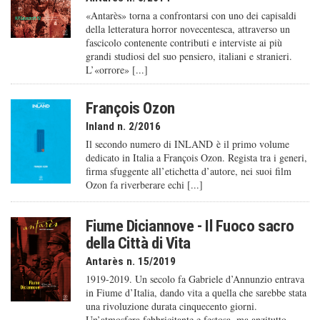
«Antarès» torna a confrontarsi con uno dei capisaldi
della letteratura horror novecentesca, attraverso un
fascicolo contenente contributi e interviste ai più
grandi studiosi del suo pensiero, italiani e stranieri.
L’«orrore» [...]
François Ozon
Inland n. 2/2016
Il secondo numero di INLAND è il primo volume
dedicato in Italia a François Ozon. Regista tra i generi,
firma sfuggente all’etichetta d’autore, nei suoi film
Ozon fa riverberare echi [...]
Fiume Diciannove - Il Fuoco sacro
della Città di Vita
Antarès n. 15/2019
1919-2019. Un secolo fa Gabriele d’Annunzio entrava
in Fiume d’Italia, dando vita a quella che sarebbe stata
una rivoluzione durata cinquecento giorni.
Un’atmosfera febbricitante e festosa, ma anzitutto