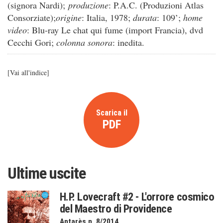
(signora Nardi);
produzione
: P.A.C. (Produzioni Atlas
Consorziate);
origine
: Italia, 1978;
durata
: 109’;
home
video
: Blu-ray Le chat qui fume (import Francia), dvd
Cecchi Gori;
colonna sonora
: inedita.
[
Vai all'indice
]
Scarica il
PDF
Ultime uscite
H.P. Lovecraft #2 - L'orrore cosmico
del Maestro di Providence
Antarès n. 8/2014