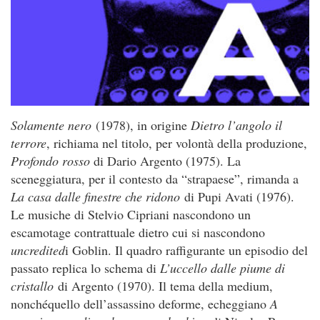
Solamente nero
(1978), in origine
Dietro l’angolo il
terrore
, richiama nel titolo, per volontà della produzione,
Profondo rosso
di Dario Argento (1975). La
sceneggiatura, per il contesto da “strapaese”, rimanda a
La casa dalle finestre che ridono
di Pupi Avati (1976).
Le musiche di Stelvio Cipriani nascondono un
escamotage contrattuale dietro cui si nascondono
uncredited
i Goblin. Il quadro raffigurante un episodio del
passato replica lo schema di
L’uccello dalle piume di
cristallo
di Argento (1970). Il tema della medium,
nonchéquello dell’assassino deforme, echeggiano
A