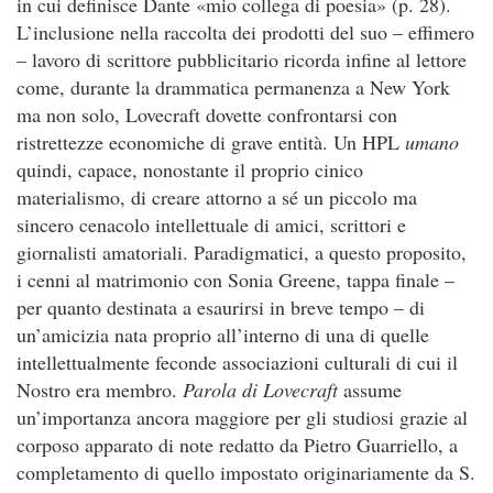
in cui definisce Dante «mio collega di poesia» (p. 28).
L’inclusione nella raccolta dei prodotti del suo – effimero
– lavoro di scrittore pubblicitario ricorda infine al lettore
come, durante la drammatica permanenza a New York
ma non solo, Lovecraft dovette confrontarsi con
ristrettezze economiche di grave entità. Un HPL
u
ma
n
o
quindi, capace, nonostante il proprio cinico
materialismo, di creare attorno a sé un piccolo ma
sincero cenacolo intellettuale di amici, scrittori e
giornalisti amatoriali. Paradigmatici, a questo proposito,
i cenni al matrimonio con Sonia Greene, tappa finale –
per quanto destinata a esaurirsi in breve tempo – di
un’amicizia nata proprio all’interno di una di quelle
intellettualmente feconde associazioni culturali di cui il
Nostro era membro.
P
a
r
o
l
a
d
i Lovecraft
assume
un’importanza ancora maggiore per gli studiosi grazie al
corposo apparato di note redatto da Pietro Guarriello, a
completamento di quello impostato originariamente da S.