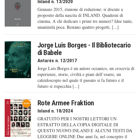
Inland n. 13/2020
Gennaio 2015, riunone di redazione: si discute a
proposito della nascita di INLAND. Quaderni di
cinema. A chi dedicare i primi tre numeri? Idee tante,
unanimità poca. Restano quattro progetti, [...]
Jorge Luis Borges - Il Bibliotecario
di Babele
Antarès n. 12/2017
Jorge Luis Borges è un autore oceanico, un crocevia di
esperienze, storie, civiltà e piani dell’essere, un
caleido­scopio nel quale il passato si fa futuro e il
futuro si rispecchia [...]
Rote Armee Fraktion
Inland n. 18/2024
GRATUITO PER I NOSTRI LETTORI UN
ESTRATTO DELLA COPIA DIGITALE DI
QUESTO NUOVO INLAND E ALCUNI TESTI DA
LEGGERE ONLINE Due anni fa, nel concepire il