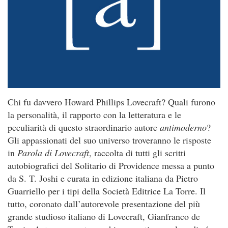
Chi fu davvero Howard Phillips Lovecraft? Quali furono
la personalità, il rapporto con la letteratura e le
peculiarità di questo straordinario autore
a
nt
i
m
o
derno
?
Gli appassionati del suo universo troveranno le risposte
in
P
a
r
o
l
a di Lovecraft
, raccolta di tutti gli scritti
autobiografici del Solitario di Providence messa a punto
da S. T. Joshi e curata in edizione italiana da Pietro
Guarriello per i tipi della Società Editrice La Torre. Il
tutto, coronato dall’autorevole presentazione del più
grande studioso italiano di Lovecraft, Gianfranco de