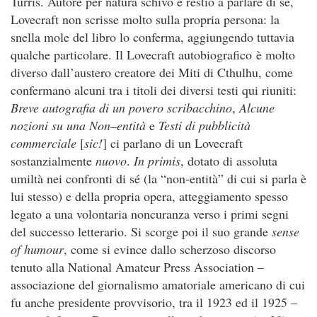
Turris. Autore per natura schivo e restio a parlare di sé,
Lovecraft non scrisse molto sulla propria persona: la
snella mole del libro lo conferma, aggiungendo tuttavia
qualche particolare. Il Lovecraft autobiografico è molto
diverso dall’austero creatore dei Miti di Cthulhu, come
confermano alcuni tra i titoli dei diversi testi qui riuniti:
B
r
ev
e autografia di un povero scribacchino
,
A
lcune
nozioni su
u
na
N
o
n
–
e
nti
t
à
e
T
e
s
t
i
d
i pubblicità
commerciale
[
s
ic!
] ci parlano di un Lovecraft
sostanzialmente
nu
ovo
.
I
n primis
, dotato di assoluta
umiltà nei confronti di sé (la “non-entità” di cui si parla è
lui stesso) e della propria opera, atteggiamento spesso
legato a una volontaria noncuranza verso i primi segni
del successo letterario. Si scorge poi il suo grande
s
e
ns
e
o
f humour
, come si evince dallo scherzoso discorso
tenuto alla National Amateur Press Association –
associazione del giornalismo amatoriale americano di cui
fu anche presidente provvisorio, tra il 1923 ed il 1925 –