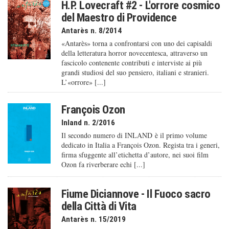
H.P. Lovecraft #2 - L'orrore cosmico
del Maestro di Providence
Antarès n. 8/2014
«Antarès» torna a confrontarsi con uno dei capisaldi
della letteratura horror novecentesca, attraverso un
fascicolo contenente contributi e interviste ai più
grandi studiosi del suo pensiero, italiani e stranieri.
L’«orrore» [...]
François Ozon
Inland n. 2/2016
Il secondo numero di INLAND è il primo volume
dedicato in Italia a François Ozon. Regista tra i generi,
firma sfuggente all’etichetta d’autore, nei suoi film
Ozon fa riverberare echi [...]
Fiume Diciannove - Il Fuoco sacro
della Città di Vita
Antarès n. 15/2019