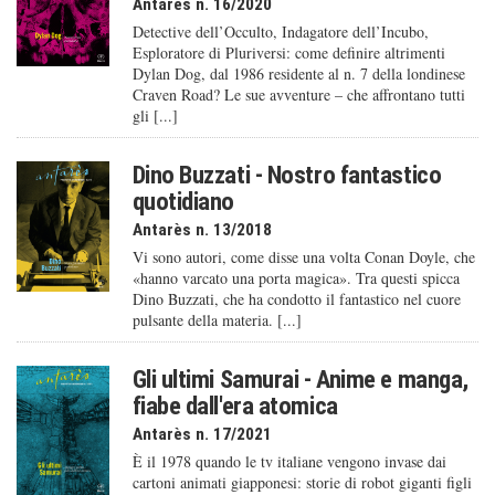
Antarès n. 16/2020
Detective dell’Occulto, Indagatore dell’Incubo,
Esploratore di Pluriversi: come definire altrimenti
Dylan Dog, dal 1986 residente al n. 7 della londinese
Craven Road? Le sue avventure – che affrontano tutti
gli [...]
Dino Buzzati - Nostro fantastico
quotidiano
Antarès n. 13/2018
Vi sono autori, come disse una volta Conan Doyle, che
«hanno varcato una porta magica». Tra questi spicca
Dino Buzzati, che ha condotto il fantastico nel cuore
pulsante della materia. [...]
Gli ultimi Samurai - Anime e manga,
fiabe dall'era atomica
Antarès n. 17/2021
È il 1978 quando le tv italiane vengono invase dai
cartoni animati giapponesi: storie di robot giganti figli