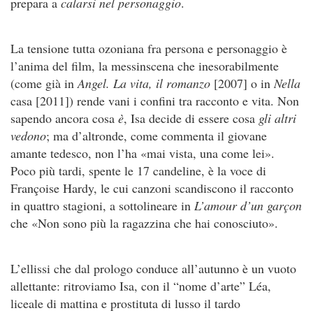
prepara a
calarsi nel personaggio
.
La tensione tutta ozoniana fra persona e personaggio è
l’anima del film, la messinscena che inesorabilmente
(come già in
Angel. La vita, il romanzo
[2007] o in
Nella
casa [2011]) rende vani i confini tra racconto e vita. Non
sapendo ancora cosa
è
, Isa decide di essere cosa
gli altri
vedono
; ma d’altronde, come commenta il giovane
amante tedesco, non l’ha «mai vista, una come lei».
Poco più tardi, spente le 17 candeline, è la voce di
Françoise Hardy, le cui canzoni scandiscono il racconto
in quattro stagioni, a sottolineare in
L’amour d’un garçon
che «Non sono più la ragazzina che hai conosciuto».
L’ellissi che dal prologo conduce all’autunno è un vuoto
allettante: ritroviamo Isa, con il “nome d’arte” Léa,
liceale di mattina e prostituta di lusso il tardo