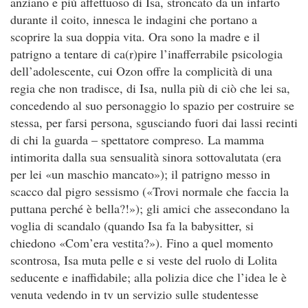
anziano e più affettuoso di Isa, stroncato da un infarto
durante il coito, innesca le indagini che portano a
scoprire la sua doppia vita. Ora sono la madre e il
patrigno a tentare di ca(r)pire l’inafferrabile psicologia
dell’adolescente, cui Ozon offre la complicità di una
regia che non tradisce, di Isa, nulla più di ciò che lei sa,
concedendo al suo personaggio lo spazio per costruire se
stessa, per farsi persona, sgusciando fuori dai lassi recinti
di chi la guarda – spettatore compreso. La mamma
intimorita dalla sua sensualità sinora sottovalutata (era
per lei «un maschio mancato»); il patrigno messo in
scacco dal pigro sessismo («Trovi normale che faccia la
puttana perché è bella?!»); gli amici che assecondano la
voglia di scandalo (quando Isa fa la babysitter, si
chiedono «Com’era vestita?»). Fino a quel momento
scontrosa, Isa muta pelle e si veste del ruolo di Lolita
seducente e inaffidabile; alla polizia dice che l’idea le è
venuta vedendo in tv un servizio sulle studentesse