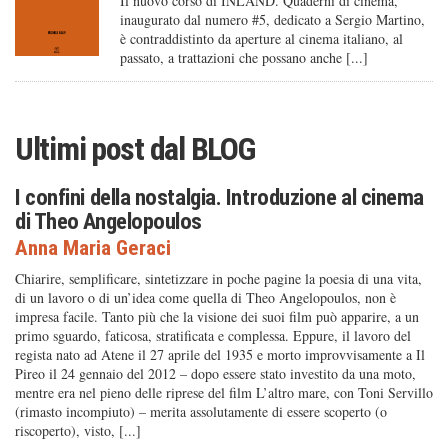
Il nuovo corso di INLAND. Quaderni di cinema,
inaugurato dal numero #5, dedicato a Sergio Martino,
è contraddistinto da aperture al cinema italiano, al
passato, a trattazioni che possano anche [...]
Ultimi post dal
BLOG
I confini della nostalgia. Introduzione al cinema
di Theo Angelopoulos
Anna Maria Geraci
Chiarire, semplificare, sintetizzare in poche pagine la poesia di una vita,
di un lavoro o di un’idea come quella di Theo Angelopoulos, non è
impresa facile. Tanto più che la visione dei suoi film può apparire, a un
primo sguardo, faticosa, stratificata e complessa. Eppure, il lavoro del
regista nato ad Atene il 27 aprile del 1935 e morto improvvisamente a Il
Pireo il 24 gennaio del 2012 – dopo essere stato investito da una moto,
mentre era nel pieno delle riprese del film L’altro mare, con Toni Servillo
(rimasto incompiuto) – merita assolutamente di essere scoperto (o
riscoperto), visto, [...]