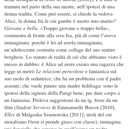
tramuta nel parto della sua mente, nell’ipotesi di una
donna tradita. Come può essere, si chiede la vedova
Alice, la donna fra le cui gambe è morto mio marito?
Giovane e bella
. «Troppo giovane e troppo bella»,
commenta di fronte alla
vera
Isa, più di come l’aveva
immaginata: perché è lei ad averla immaginata,
un’adolescente costruita come collage del suo sentire
borghese. Lo statuto di realtà di ciò che abbiamo visto è
messo in dubbio: è Alice ad avere creato una ragazza che
legge in metrò
Le relazioni pericolose
e fantastica sul
suo ruolo di seduttrice; che ha un problema con il padre
assente; che vuole punire una madre fedifraga: sono le
ipotesi della signora della Parigi bene, per dare corpo a
un fantasma. Preleva suggestioni da un tg, forse da un
film (
Student Services
di Emmanuelle Bercot [2010];
Elles
di Malgoska Szumowska [2011]; titoli del cui
moralismo Ozon si prende gioco con classe); immagina
una fanciulla che cercava in quell’uomo un padre