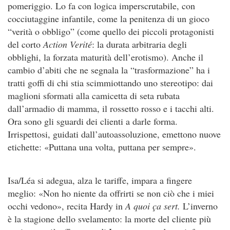
pomeriggio. Lo fa con logica imperscrutabile, con
cocciutaggine infantile, come la penitenza di un gioco
“verità o obbligo” (come quello dei piccoli protagonisti
del corto
Action Verité
: la durata arbitraria degli
obblighi, la forzata maturità dell’erotismo). Anche il
cambio d’abiti che ne segnala la “trasformazione” ha i
tratti goffi di chi stia scimmiottando uno stereotipo: dai
maglioni sformati alla camicetta di seta rubata
dall’armadio di mamma, il rossetto rosso e i tacchi alti.
Ora sono gli sguardi dei clienti a darle forma.
Irrispettosi, guidati dall’autoassoluzione, emettono nuove
etichette: «Puttana una volta, puttana per sempre».
Isa/Léa si adegua, alza le tariffe, impara a fingere
meglio: «Non ho niente da offrirti se non ciò che i miei
occhi vedono», recita Hardy in
A quoi ça sert.
L’inverno
è la stagione dello svelamento: la morte del cliente più