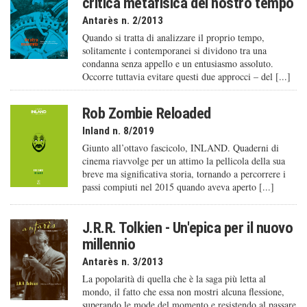
critica metafisica del nostro tempo
Antarès n. 2/2013
Quando si tratta di analizzare il proprio tempo,
solitamente i contemporanei si dividono tra una
condanna senza appello e un entusiasmo assoluto.
Occorre tuttavia evitare questi due approcci – del [...]
Rob Zombie Reloaded
Inland n. 8/2019
Giunto all’ottavo fascicolo, INLAND. Quaderni di
cinema riavvolge per un attimo la pellicola della sua
breve ma significativa storia, tornando a percorrere i
passi compiuti nel 2015 quando aveva aperto [...]
J.R.R. Tolkien - Un'epica per il nuovo
millennio
Antarès n. 3/2013
La popolarità di quella che è la saga più letta al
mondo, il fatto che essa non mostri alcuna flessione,
superando le mode del momento e resistendo al passare