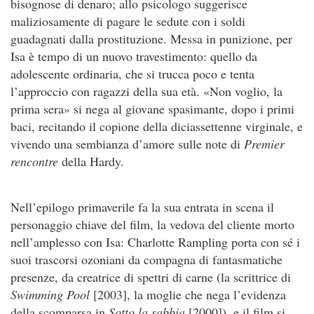
bisognose di denaro; allo psicologo suggerisce
maliziosamente di pagare le sedute con i soldi
guadagnati dalla prostituzione. Messa in punizione, per
Isa è tempo di un nuovo travestimento: quello da
adolescente ordinaria, che si trucca poco e tenta
l’approccio con ragazzi della sua età. «Non voglio, la
prima sera» si nega al giovane spasimante, dopo i primi
baci, recitando il copione della diciassettenne virginale, e
vivendo una sembianza d’amore sulle note di
Premier
rencontre
della Hardy.
Nell’epilogo primaverile fa la sua entrata in scena il
personaggio chiave del film, la vedova del cliente morto
nell’amplesso con Isa: Charlotte Rampling porta con sé i
suoi trascorsi ozoniani da compagna di fantasmatiche
presenze, da creatrice di spettri di carne (la scrittrice di
Swimming Pool
[2003], la moglie che nega l’evidenza
della scomparsa in
Sotto la sabbia
[2000]), e il film si