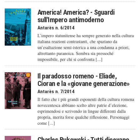
America! America? - Sguardi
sull'Impero antimoderno
Antarès n. 6/2014
L’impero statunitense ha sempre generato nella cultura
italiana reazioni contrastanti, che spaziano da
un’esaltazione semi-isterica a una condanna a priori,
altrettanto paranoica. Sembra sia pressoché
impossibile, per chi si confronta [...]
Il paradosso romeno - Eliade,
Cioran e la «giovane generazione»
Antarès n. 7/2014
Il fatto che i più grandi esponenti della cultura romena
novecentesca abbiano scelto altre patrie d’elezione,
esprimendosi e scrivendo in lingue differenti dalla
propria, merita forse qualche riflessione. Personaggi
come [...]
Charles Bukowski - Tutti dicevano