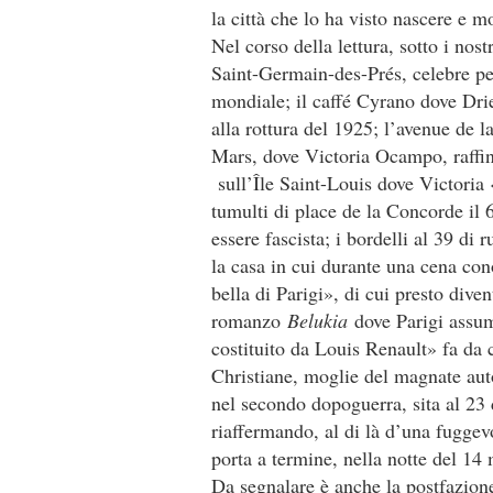
la città che lo ha visto nascere e mo
Nel corso della lettura, sotto i nos
Saint-Germain-des-Prés, celebre per
mondiale; il caffé Cyrano dove Drie
alla rottura del 1925; l’avenue de
Mars, dove Victoria Ocampo, raffina
sull’Île Saint-Louis dove Victoria «
tumulti di place de la Concorde il 
essere fascista; i bordelli al 39 di
la casa in cui durante una cena con
bella di Parigi», di cui presto dive
romanzo
Belukia
dove Parigi assume
costituito da Louis Renault» fa da c
Christiane, moglie del magnate aut
nel secondo dopoguerra, sita al 23 d
riaffermando, al di là d’una fuggev
porta a termine, nella notte del 14 
Da segnalare è anche la postfazion