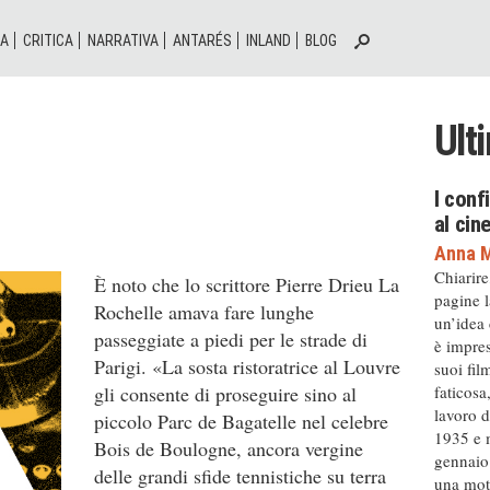
IA
CRITICA
NARRATIVA
ANTARÉS
INLAND
BLOG
Ult
I conf
al ci
Anna M
Chiarire
È noto che lo scrittore Pierre Drieu La
pagine l
Rochelle amava fare lunghe
un’idea
passeggiate a piedi per le strade di
è impres
Parigi. «La sosta ristoratrice al Louvre
suoi fil
faticosa
gli consente di proseguire sino al
lavoro d
piccolo Parc de Bagatelle nel celebre
1935 e m
Bois de Boulogne, ancora vergine
gennaio 
delle grandi sfide tennistiche su terra
una moto