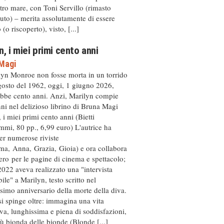
ltro mare, con Toni Servillo (rimasto
to) – merita assolutamente di essere
(o riscoperto), visto, [...]
n, i miei primi cento anni
Magi
lyn Monroe non fosse morta in un torrido
gosto del 1962, oggi, 1 giugno 2026,
bbe cento anni. Anzi, Marilyn compie
ni nel delizioso librino di Bruna Magi
 i miei primi cento anni (Bietti
mi, 80 pp., 6,99 euro) L'autrice ha
per numerose riviste
ma, Anna, Grazia, Gioia) e ora collabora
ro per le pagine di cinema e spettacolo;
2022 aveva realizzato una "intervista
ile" a Marilyn, testo scritto nel
simo anniversario della morte della diva.
i spinge oltre: immagina una vita
iva, lunghissima e piena di soddisfazioni,
iù bionda delle bionde (Blonde [...]