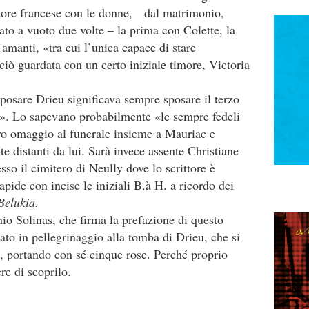
ttore francese con le donne, dal matrimonio,
ato a vuoto due volte – la prima con Colette, la
amanti, «tra cui l’unica capace di stare
ciò guardata con un certo iniziale timore, Victoria
sposare Drieu significava sempre sposare il terzo
e». Lo sapevano probabilmente «le sempre fedeli
ro omaggio al funerale insieme a Mauriac e
e distanti da lui. Sarà invece assente Christiane
o il cimitero di Neully dove lo scrittore è
apide con incise le iniziali B.à H. a ricordo dei
Belukia.
io Solinas, che firma la prefazione di questo
ato in pellegrinaggio alla tomba di Drieu, che si
i, portando con sé cinque rose. Perché proprio
re di scoprilo.