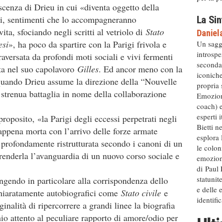
escenza di Drieu in cui «diventa oggetto della
ori, sentimenti che lo accompagneranno
La Sin
ita, sfociando negli scritti al vetriolo di
Stato
Daniel
esi
», ha poco da spartire con la Parigi frivola e
Un sagg
introspe
raversata da profondi moti sociali e vivi fermenti
secondar
tta nel suo capolavoro
Gilles
. Ed ancor meno con la
iconiche
 quando Drieu assume la direzione della “Nouvelle
propria 
strenua battaglia in nome della collaborazione
Emozion
coach) 
esperti 
proposito, «la Parigi degli eccessi perpetrati negli
Bietti n
appena morta con l’arrivo delle forze armate
esplora 
 profondamente ristrutturata secondo i canoni di un
le colon
enderla l’avanguardia di un nuovo corso sociale e
emozioni
di Paul
statunit
ingendo in particolare alla corrispondenza dello
e delle 
dichiaratamente autobiografici come
Stato civile
e
identific
ginalità di ripercorrere a grandi linee la biografia
hio attento al peculiare rapporto di amore/odio per