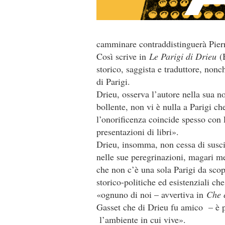
camminare contraddistinguerà Pierre
Così scrive in
Le Parigi di Drieu
(B
storico, saggista e traduttore, nonc
di Parigi.
Drieu, osserva l’autore nella sua no
bollente, non vi è nulla a Parigi c
l’onorificenza coincide spesso con l
presentazioni di libri».
Drieu, insomma, non cessa di susc
nelle sue peregrinazioni, magari met
che non c’è una sola Parigi da scop
storico-politiche ed esistenziali che
«ognuno di noi – avvertiva in
Che c
Gasset che di Drieu fu amico – è p
l’ambiente in cui vive».