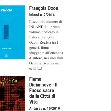
François Ozon
Inland n. 2/2016
Il secondo numero di
INLAND è il primo
volume dedicato in
Italia a François
Ozon. Regista tra i
generi, firma
sfuggente all’etichetta
d’autore, nei suoi film
Ozon fa riverberare
echi [...]
Fiume
Diciannove - Il
Fuoco sacro
della Città di
Vita
Antarès n. 15/2019