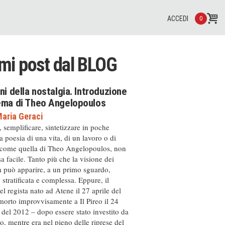
ACCEDI
0
imi post dal
BLOG
ini della nostalgia. Introduzione
nema di Theo Angelopoulos
aria Geraci
, semplificare, sintetizzare in poche
a poesia di una vita, di un lavoro o di
 come quella di Theo Angelopoulos, non
a facile. Tanto più che la visione dei
m può apparire, a un primo sguardo,
, stratificata e complessa. Eppure, il
el regista nato ad Atene il 27 aprile del
orto improvvisamente a Il Pireo il 24
del 2012 – dopo essere stato investito da
, mentre era nel pieno delle riprese del