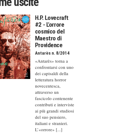
ime uscite
H.P. Lovecraft
#2 - L'orrore
cosmico del
Maestro di
Providence
Antarès n. 8/2014
«Antarès» torna a
confrontarsi con uno
dei capisaldi della
letteratura horror
novecentesca,
attraverso un
fascicolo contenente
contributi e interviste
ai più grandi studiosi
del suo pensiero,
italiani e stranieri.
L’«orrore» [...]