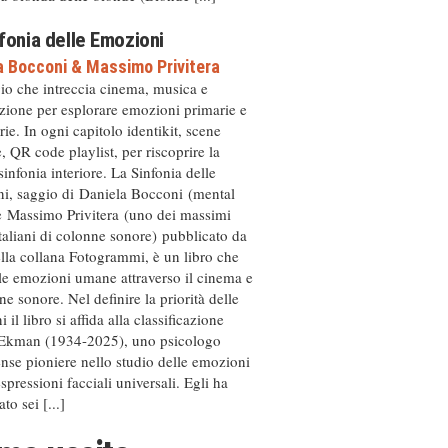
fonia delle Emozioni
a Bocconi
&
Massimo Privitera
io che intreccia cinema, musica e
zione per esplorare emozioni primarie e
ie. In ogni capitolo identikit, scene
, QR code playlist, per riscoprire la
sinfonia interiore. La Sinfonia delle
i, saggio di Daniela Bocconi (mental
e Massimo Privitera (uno dei massimi
italiani di colonne sonore) pubblicato da
ella collana Fotogrammi, è un libro che
le emozioni umane attraverso il cinema e
ne sonore. Nel definire la priorità delle
 il libro si affida alla classificazione
 Ekman (1934-2025), uno psicologo
ense pioniere nello studio delle emozioni
espressioni facciali universali. Egli ha
ato sei [...]