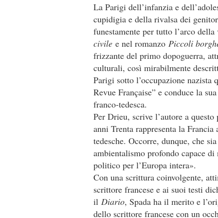
La Parigi dell’infanzia e dell’adol
cupidigia e della rivalsa dei genit
funestamente per tutto l’arco della v
civile
e nel romanzo
Piccoli borgh
frizzante del primo dopoguerra, att
culturali, così mirabilmente descri
Parigi sotto l’occupazione nazista
Revue Française” e conduce la sua 
franco-tedesca.
Per Drieu, scrive l’autore a questo 
anni Trenta rappresenta la Francia 
tedesche. Occorre, dunque, che sia
ambientalismo profondo capace di r
politico per l’Europa intera».
Con una scrittura coinvolgente, att
scrittore francese e ai suoi testi 
il
Diario
, Spada ha il merito e l’ori
dello scrittore francese con un occ