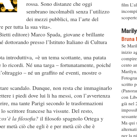
rossa. Sono distanze che oggi
film L’a
sembrano incolmabili senza l’utilizzo
incompiu
scoperto 
dei mezzi pubblici, ma l’arte del
 per tutta la sua vita».
Marily
ietti editore) Marco Spada, giovane e brillante
Bruna 
hé dottorando presso l’Istituto Italiano di Cultura
Se Mari
inizio a
ta introduttiva, «è un tema scottante, una patata
compire
he lo ricordi. Né una targa – fortunatamente, poiché
cento an
Marilyn,
’oltraggio – né un graffito né eventi, mostre o
Fotogram
scritto 
itare scandalo. Dunque, non resta che immaginarlo
(Panora
tere i piedi dove lui li ha messi, con l’avvertenza
con Libe
rire, ma tante Parigi secondo le trasformazioni
già nel 
impossib
 lo scrittore francese ha vissute. Del resto,
sessante
os’è la filosofia?
il filosofo spagnolo Ortega y
Ma qui s
er metà ciò che egli è e per metà ciò che è
alternat
per la p