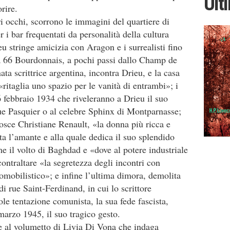
Ult
rire.
tri occhi, scorrono le immagini del quartiere di
 i bar frequentati da personalità della cultura
u stringe amicizia con Aragon e i surrealisti fino
 la 66 Bourdonnais, a pochi passi dallo Champ de
ta scrittrice argentina, incontra Drieu, e la casa
ritaglia uno spazio per le vanità di entrambi»; i
6 febbraio 1934 che riveleranno a Drieu il suo
 rue Pasquier o al celebre Sphinx di Montparnasse;
osce Christiane Renault, «la donna più ricca e
nta l’amante e alla quale dedica il suo splendido
 il volto di Baghdad e «dove al potere industriale
ontraltare «la segretezza degli incontri con
omobilistico»; e infine l’ultima dimora, demolita
i rue Saint-Ferdinand, in cui lo scrittore
ole tentazione comunista, la sua fede fascista,
marzo 1945, il suo tragico gesto.
e al volumetto di Livia Di Vona che indaga