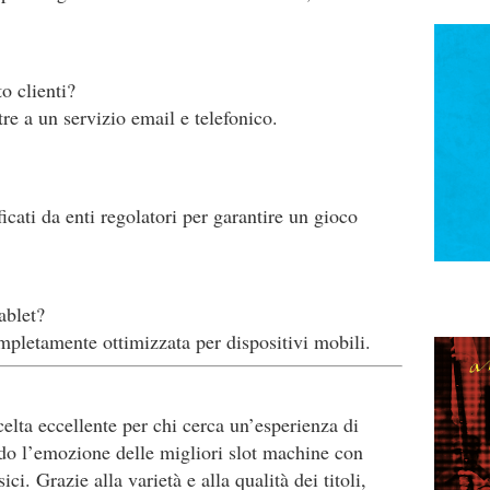
o clienti?
tre a un servizio email e telefonico.
ficati da enti regolatori per garantire un gioco
ablet?
mpletamente ottimizzata per dispositivi mobili.
lta eccellente per chi cerca un’esperienza di
do l’emozione delle migliori slot machine con
ci. Grazie alla varietà e alla qualità dei titoli,