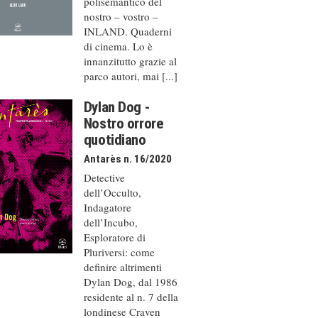
polisemantico del
nostro – vostro –
INLAND. Quaderni
di cinema. Lo è
innanzitutto grazie al
parco autori, mai [...]
Dylan Dog -
Nostro orrore
quotidiano
Antarès n. 16/2020
Detective
dell’Occulto,
Indagatore
dell’Incubo,
Esploratore di
Pluriversi: come
definire altrimenti
Dylan Dog, dal 1986
residente al n. 7 della
londinese Craven