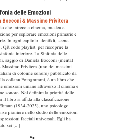
fonia delle Emozioni
a Bocconi
&
Massimo Privitera
io che intreccia cinema, musica e
zione per esplorare emozioni primarie e
ie. In ogni capitolo identikit, scene
, QR code playlist, per riscoprire la
sinfonia interiore. La Sinfonia delle
i, saggio di Daniela Bocconi (mental
e Massimo Privitera (uno dei massimi
italiani di colonne sonore) pubblicato da
ella collana Fotogrammi, è un libro che
le emozioni umane attraverso il cinema e
ne sonore. Nel definire la priorità delle
 il libro si affida alla classificazione
 Ekman (1934-2025), uno psicologo
ense pioniere nello studio delle emozioni
espressioni facciali universali. Egli ha
ato sei [...]