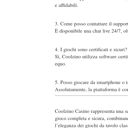
e affidabili.
3. Come posso contattare il support
È disponibile una chat live 24/7, ol
4. I giochi sono certificati e sicuri?
Sì, Coolzino utilizza software certi
equo.
5. Posso giocare da smartphone o t
Assolutamente, la piattaforma è co
Coolzino Casino rappresenta una sce
gioco completa e sicura, combinan
l’eleganza dei giochi da tavolo classi