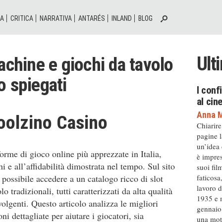
IA
CRITICA
NARRATIVA
ANTARÉS
INLAND
BLOG
Ult
achine e giochi da tavolo
o spiegati
I conf
al ci
Anna M
oolzino Casino
Chiarire
pagine l
un’idea
orme di gioco online più apprezzate in Italia,
è impres
hi e all’affidabilità dimostrata nel tempo. Sul sito
suoi fil
faticosa
 possibile accedere a un catalogo ricco di slot
lavoro d
 tradizionali, tutti caratterizzati da alta qualità
1935 e m
olgenti. Questo articolo analizza le migliori
gennaio 
i dettagliate per aiutare i giocatori, sia
una moto