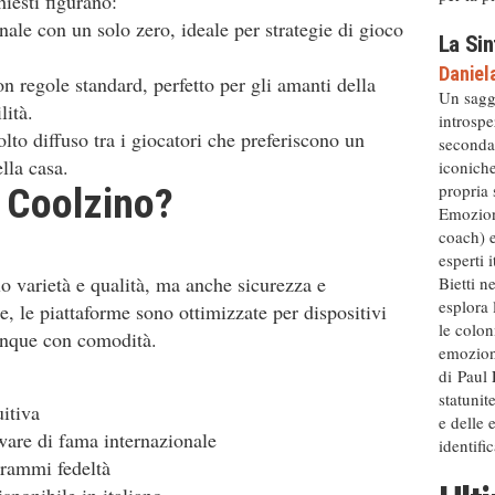
chiesti figurano:
nale con un solo zero, ideale per strategie di gioco
La Sin
Daniel
n regole standard, perfetto per gli amanti della
Un sagg
lità.
introspe
to diffuso tra i giocatori che preferiscono un
secondar
lla casa.
iconiche
propria 
 Coolzino?
Emozion
coach) 
esperti 
o varietà e qualità, ma anche sicurezza e
Bietti n
esplora 
re, le piattaforme sono ottimizzate per dispositivi
le colon
unque con comodità.
emozioni
di Paul
statunit
uitiva
e delle 
tware di fama internazionale
identific
rammi fedeltà