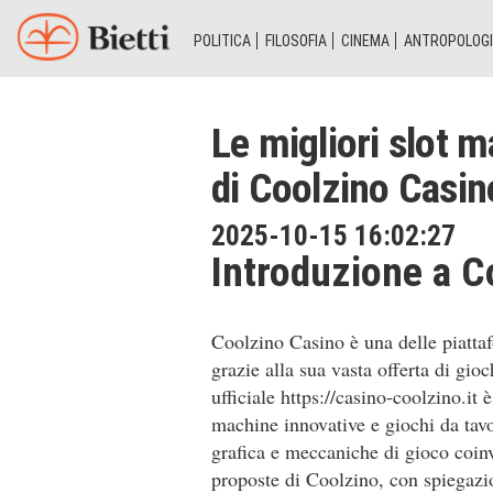
POLITICA
FILOSOFIA
CINEMA
ANTROPOLOG
Le migliori slot m
di Coolzino Casin
2025-10-15 16:02:27
Introduzione a C
Coolzino Casino è una delle piattaf
grazie alla sua vasta offerta di gioc
ufficiale
https://casino-coolzino.it
è
machine innovative e giochi da tavolo
grafica e meccaniche di gioco coinv
proposte di Coolzino, con spiegazion