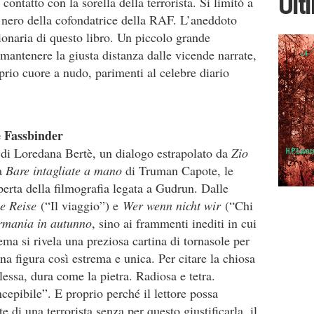
Ult
contatto con la sorella della terrorista. Si limitò a
e nero della cofondatrice della RAF. L’aneddoto
ionaria di questo libro. Un piccolo grande
mantenere la giusta distanza dalle vicende narrate,
prio cuore a nudo, parimenti al celebre diario
e Fassbinder
 di Loredana Bertè, un dialogo estrapolato da
Zio
da
Bare intagliate a mano
di Truman Capote, le
perta della filmografia legata a Gudrun. Dalle
e Reise
(“Il viaggio”) e
Wer wenn nicht wir
(“Chi
mania in autunno
, sino ai frammenti inediti in cui
nema si rivela una preziosa cartina di tornasole per
una figura così estrema e unica. Per citare la chiosa
essa, dura come la pietra. Radiosa e tetra.
cepibile”. E proprio perché il lettore possa
te di una terrorista senza per questo giustificarla, il