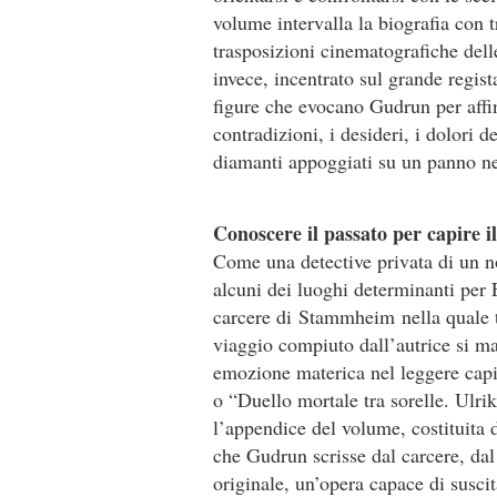
volume intervalla la biografia con tr
trasposizioni cinematografiche del
invece, incentrato sul grande regi
figure che evocano Gudrun per affin
contradizioni, i desideri, i dolori
diamanti appoggiati su un panno n
Conoscere il passato per capire i
Come una detective privata di un no
alcuni dei luoghi determinanti per E
carcere di Stammheim nella quale tr
viaggio compiuto dall’autrice si man
emozione materica nel leggere capito
o “Duello mortale tra sorelle. Ulr
l’appendice del volume, costituita d
che Gudrun scrisse dal carcere, da
originale, un’opera capace di susci