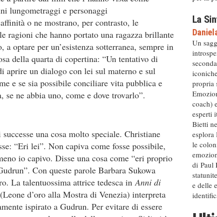
cuni lungometraggi e personaggi
La Sin
affinità o ne mostrano, per contrasto, le
Daniel
ulle ragioni che hanno portato una ragazza brillante
Un sagg
 a optare per un’esistenza sotterranea, sempre in
introspe
osa della quarta di copertina: “Un tentativo di
secondar
 aprire un dialogo con lei sul materno e sul
iconiche
 e se sia possibile conciliare vita pubblica e
propria 
Emozion
ta, se ne abbia uno, come e dove trovarlo”.
coach) 
esperti 
Bietti n
 successe una cosa molto speciale. Christiane
esplora 
le colon
isse: “Eri lei”. Non capiva come fosse possibile,
emozioni
no io capivo. Disse una cosa come “eri proprio
di Paul
a Gudrun”. Con queste parole Barbara Sukowa
statunit
bro. La talentuossima attrice tedesca in
Anni di
e delle 
Leone d’oro alla Mostra di Venezia) interpreta
identific
ente ispirato a Gudrun. Per evitare di essere