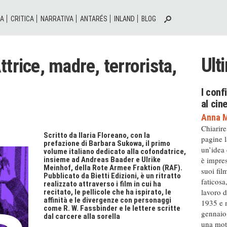
IA
CRITICA
NARRATIVA
ANTARÉS
INLAND
BLOG
Ult
trice, madre, terrorista,
I conf
al ci
Anna M
Chiarire
Scritto da Ilaria Floreano, con la
pagine l
prefazione di Barbara Sukowa, il primo
un’idea
volume italiano dedicato alla cofondatrice,
è impres
insieme ad Andreas Baader e Ulrike
Meinhof, della Rote Armee Fraktion (RAF).
suoi fil
Pubblicato da Bietti Edizioni, è un ritratto
faticosa
realizzato attraverso i film in cui ha
lavoro d
recitato, le pellicole che ha ispirato, le
affinità e le divergenze con personaggi
1935 e m
come R. W. Fassbinder e le lettere scritte
gennaio 
dal carcere alla sorella
una moto