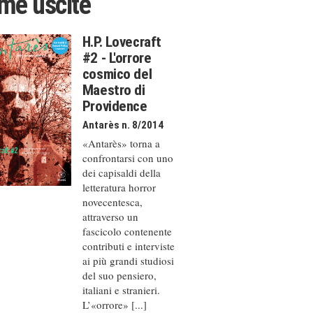
ime uscite
H.P. Lovecraft
#2 - L'orrore
cosmico del
Maestro di
Providence
Antarès n. 8/2014
«Antarès» torna a
confrontarsi con uno
dei capisaldi della
letteratura horror
novecentesca,
attraverso un
fascicolo contenente
contributi e interviste
ai più grandi studiosi
del suo pensiero,
italiani e stranieri.
L’«orrore» [...]