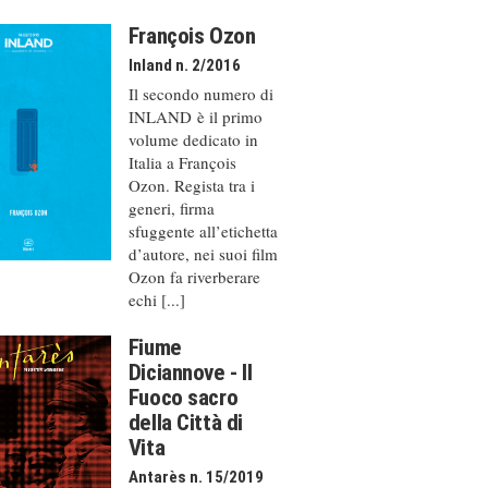
François Ozon
Inland n. 2/2016
Il secondo numero di
INLAND è il primo
volume dedicato in
Italia a François
Ozon. Regista tra i
generi, firma
sfuggente all’etichetta
d’autore, nei suoi film
Ozon fa riverberare
echi [...]
Fiume
Diciannove - Il
Fuoco sacro
della Città di
Vita
Antarès n. 15/2019