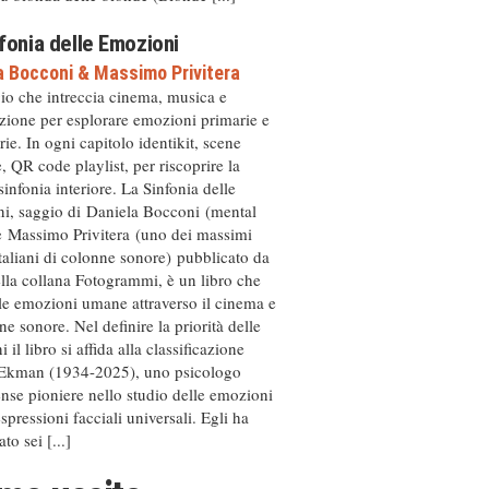
fonia delle Emozioni
a Bocconi
&
Massimo Privitera
io che intreccia cinema, musica e
zione per esplorare emozioni primarie e
ie. In ogni capitolo identikit, scene
, QR code playlist, per riscoprire la
sinfonia interiore. La Sinfonia delle
i, saggio di Daniela Bocconi (mental
e Massimo Privitera (uno dei massimi
italiani di colonne sonore) pubblicato da
ella collana Fotogrammi, è un libro che
le emozioni umane attraverso il cinema e
ne sonore. Nel definire la priorità delle
 il libro si affida alla classificazione
 Ekman (1934-2025), uno psicologo
ense pioniere nello studio delle emozioni
espressioni facciali universali. Egli ha
ato sei [...]