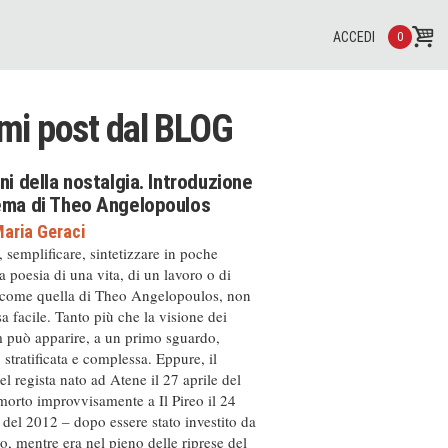
ACCEDI
0
imi post dal
BLOG
ini della nostalgia. Introduzione
nema di Theo Angelopoulos
aria Geraci
, semplificare, sintetizzare in poche
a poesia di una vita, di un lavoro o di
 come quella di Theo Angelopoulos, non
a facile. Tanto più che la visione dei
m può apparire, a un primo sguardo,
, stratificata e complessa. Eppure, il
el regista nato ad Atene il 27 aprile del
orto improvvisamente a Il Pireo il 24
del 2012 – dopo essere stato investito da
, mentre era nel pieno delle riprese del