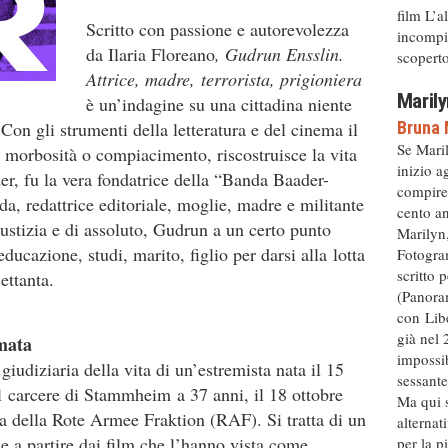
film L’a
Scritto con passione e autorevolezza
incompiu
da Ilaria Floreano
, Gudrun Ensslin.
scoperto 
Attrice, madre, terrorista, prigioniera
Marily
è un’indagine su una cittadina niente
 Con gli strumenti della letteratura e del cinema il
Bruna 
Se Mari
 morbosità o compiacimento, riscostruisce la vita
inizio a
r, fu la vera fondatrice della “Banda Baader-
compire
da, redattrice editoriale, moglie, madre e militante
cento an
iustizia e di assoluto, Gudrun a un certo punto
Marilyn,
 educazione, studi, marito, figlio per darsi alla lotta
Fotogram
scritto 
ettanta.
(Panora
con Libe
già nel 
rmata
impossib
giudiziaria della vita di un’estremista nata il 15
sessante
l carcere di Stammheim a 37 anni, il 18 ottobre
Ma qui s
a della Rote Armee Fraktion (RAF). Si tratta di un
alternat
e a partire dai film che l’hanno vista come
per la p