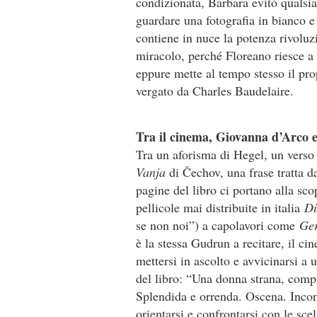
condizionata, Barbara evitò qualsia 
guardare una fotografia in bianco 
contiene in nuce la potenza rivoluz
miracolo, perché Floreano riesce a 
eppure mette al tempo stesso il pro
vergato da Charles Baudelaire.
Tra il cinema, Giovanna d’Arco 
Tra un aforisma di Hegel, un verso
Vanja
di Čechov, una frase tratta 
pagine del libro ci portano alla sco
pellicole mai distribuite in italia
Di
se non noi”) a capolavori come
Ger
è la stessa Gudrun a recitare, il ci
mettersi in ascolto e avvicinarsi a 
del libro: “Una donna strana, compl
Splendida e orrenda. Oscena. Incon
orientarsi e confrontarsi con le scel