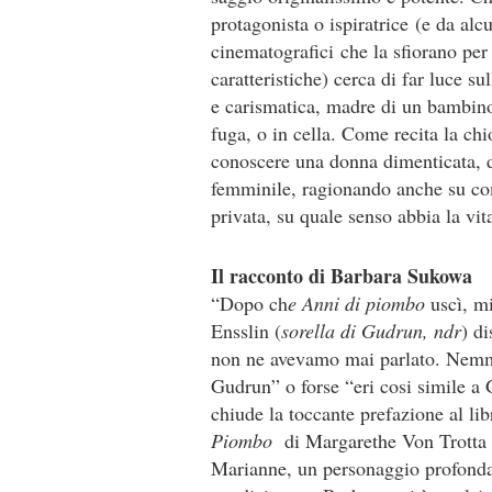
protagonista o ispiratrice (e da al
cinematografici che la sfiorano per 
caratteristiche) cerca di far luce s
e carismatica, madre di un bambino,
fuga, o in cella. Come recita la chi
conoscere una donna dimenticata, di
femminile, ragionando anche su come
privata, su quale senso abbia la vi
Il racconto di Barbara Sukowa
“Dopo ch
e Anni di piombo
uscì, mi
Ensslin (
sorella di Gudrun, ndr
) d
non ne avevamo mai parlato. Nemme
Gudrun” o forse “eri cosi simile 
chiude la toccante prefazione al li
Piombo
di Margarethe Von Trotta (
Marianne, un personaggio profondam