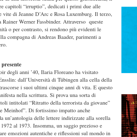
e capitoli “irruptio”, dedicati i primi due alle
le vite di Jeanne D’Arc e Rosa Luxemburg. Il terzo,
sta Rainer Werner Fassbinder. Attraverso queste
ità o per contrasto, si rendono più evidenti le
 della compagna di Andreas Baader, parimenti a
ero.
l presente
ir degli anni ’40, Ilaria Floreano ha visitato
nsslin: dall’Università di Tübingen alla cella della
ascorse i suoi ultimi cinque anni di vita. E questo
ifesta nella scrittura. Si prova una sorta di
li intitolati “Ritratto della terrorista da giovane”
ike Meinhof”. Di fortissimo impatto anche
a un’antologia delle lettere indirizzate alla sorella
l 1972 al 1973. Insomma, un saggio prezioso e
tare emozioni autentiche e riflessioni sul mondo in