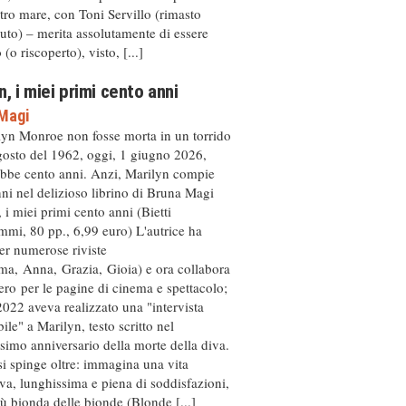
ltro mare, con Toni Servillo (rimasto
to) – merita assolutamente di essere
(o riscoperto), visto, [...]
n, i miei primi cento anni
Magi
lyn Monroe non fosse morta in un torrido
gosto del 1962, oggi, 1 giugno 2026,
bbe cento anni. Anzi, Marilyn compie
ni nel delizioso librino di Bruna Magi
 i miei primi cento anni (Bietti
mi, 80 pp., 6,99 euro) L'autrice ha
per numerose riviste
ma, Anna, Grazia, Gioia) e ora collabora
ro per le pagine di cinema e spettacolo;
2022 aveva realizzato una "intervista
ile" a Marilyn, testo scritto nel
simo anniversario della morte della diva.
i spinge oltre: immagina una vita
iva, lunghissima e piena di soddisfazioni,
iù bionda delle bionde (Blonde [...]