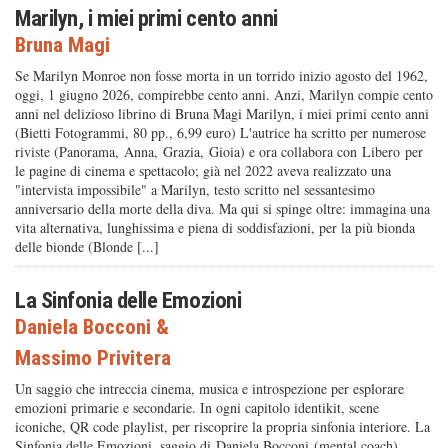
Marilyn, i miei primi cento anni
Bruna Magi
Se Marilyn Monroe non fosse morta in un torrido inizio agosto del 1962,
oggi, 1 giugno 2026, compirebbe cento anni. Anzi, Marilyn compie cento
anni nel delizioso librino di Bruna Magi Marilyn, i miei primi cento anni
(Bietti Fotogrammi, 80 pp., 6,99 euro) L'autrice ha scritto per numerose
riviste (Panorama, Anna, Grazia, Gioia) e ora collabora con Libero per
le pagine di cinema e spettacolo; già nel 2022 aveva realizzato una
"intervista impossibile" a Marilyn, testo scritto nel sessantesimo
anniversario della morte della diva. Ma qui si spinge oltre: immagina una
vita alternativa, lunghissima e piena di soddisfazioni, per la più bionda
delle bionde (Blonde [...]
La Sinfonia delle Emozioni
Daniela Bocconi
&
Massimo Privitera
Un saggio che intreccia cinema, musica e introspezione per esplorare
emozioni primarie e secondarie. In ogni capitolo identikit, scene
iconiche, QR code playlist, per riscoprire la propria sinfonia interiore. La
Sinfonia delle Emozioni, saggio di Daniela Bocconi (mental coach)