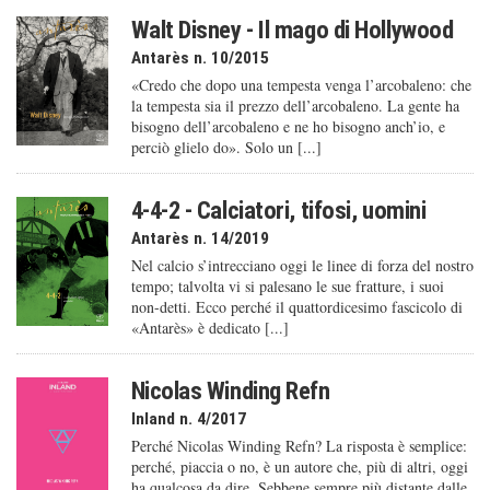
Walt Disney - Il mago di Hollywood
Antarès n. 10/2015
«Credo che dopo una tempesta venga l’arcobaleno: che
la tempesta sia il prezzo dell’arcobaleno. La gente ha
bisogno dell’arcobaleno e ne ho bisogno anch’io, e
perciò glielo do». Solo un [...]
4-4-2 - Calciatori, tifosi, uomini
Antarès n. 14/2019
Nel calcio s’intrecciano oggi le linee di forza del nostro
tempo; talvolta vi si palesano le sue fratture, i suoi
non-detti. Ecco perché il quattordicesimo fascicolo di
«Antarès» è dedicato [...]
Nicolas Winding Refn
Inland n. 4/2017
Perché Nicolas Winding Refn? La risposta è semplice:
perché, piaccia o no, è un autore che, più di altri, oggi
ha qualcosa da dire. Sebbene sempre più distante dalle