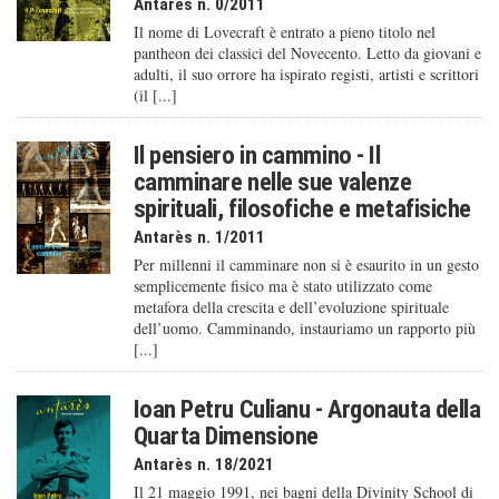
Antarès n. 0/2011
Il nome di Lovecraft è entrato a pieno titolo nel
pantheon dei classici del Novecento. Letto da giovani e
adulti, il suo orrore ha ispirato registi, artisti e scrittori
(il [...]
Il pensiero in cammino - Il
camminare nelle sue valenze
spirituali, filosofiche e metafisiche
Antarès n. 1/2011
Per millenni il camminare non si è esaurito in un gesto
semplicemente fisico ma è stato utilizzato come
metafora della crescita e dell’evoluzione spirituale
dell’uomo. Camminando, instauriamo un rapporto più
[...]
Ioan Petru Culianu - Argonauta della
Quarta Dimensione
Antarès n. 18/2021
Il 21 maggio 1991, nei bagni della Divinity School di