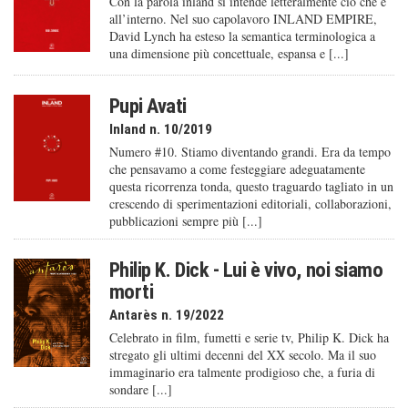
Con la parola inland si intende letteralmente ciò che è
all’interno. Nel suo capolavoro INLAND EMPIRE,
David Lynch ha esteso la semantica terminologica a
una dimensione più concettuale, espansa e [...]
Pupi Avati
Inland n. 10/2019
Numero #10. Stiamo diventando grandi. Era da tempo
che pensavamo a come festeggiare adeguatamente
questa ricorrenza tonda, questo traguardo tagliato in un
crescendo di sperimentazioni editoriali, collaborazioni,
pubblicazioni sempre più [...]
Philip K. Dick - Lui è vivo, noi siamo
morti
Antarès n. 19/2022
Celebrato in film, fumetti e serie tv, Philip K. Dick ha
stregato gli ultimi decenni del XX secolo. Ma il suo
immaginario era talmente prodigioso che, a furia di
sondare [...]