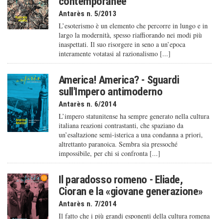
contemporanee
Antarès n. 5/2013
L’esoterismo è un elemento che percorre in lungo e in
largo la modernità, spesso riaffiorando nei modi più
inaspettati. Il suo risorgere in seno a un’epoca
interamente votatasi al razionalismo [...]
America! America? - Sguardi
sull'Impero antimoderno
Antarès n. 6/2014
L’impero statunitense ha sempre generato nella cultura
italiana reazioni contrastanti, che spaziano da
un’esaltazione semi-isterica a una condanna a priori,
altrettanto paranoica. Sembra sia pressoché
impossibile, per chi si confronta [...]
Il paradosso romeno - Eliade,
Cioran e la «giovane generazione»
Antarès n. 7/2014
Il fatto che i più grandi esponenti della cultura romena