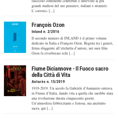
fascicolo contenente contributi e interviste ai più
grandi studiosi del suo pensiero, italiani e stranieri.
L’«orrore» [...]
François Ozon
Inland n. 2/2016
Il secondo numero di INLAND è il primo volume
dedicato in Italia a François Ozon. Regista tra i generi,
firma sfuggente all’etichetta d’autore, nei suoi film
Ozon fa riverberare echi [...]
Fiume Diciannove - Il Fuoco sacro
della Città di Vita
Antarès n. 15/2019
1919-2019. Un secolo fa Gabriele d’Annunzio entrava
in Fiume d’Italia, dando vita a quella che sarebbe stata
una rivoluzione durata cinquecento giorni.
Un’atmosfera febbricitante e festosa, ma anzitutto
sacra, qui [...]