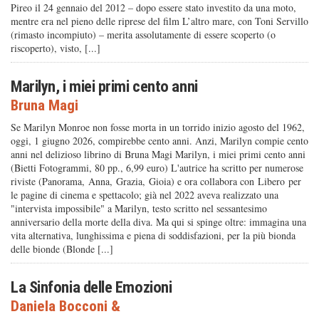
Pireo il 24 gennaio del 2012 – dopo essere stato investito da una moto,
mentre era nel pieno delle riprese del film L’altro mare, con Toni Servillo
(rimasto incompiuto) – merita assolutamente di essere scoperto (o
riscoperto), visto, [...]
Marilyn, i miei primi cento anni
Bruna Magi
Se Marilyn Monroe non fosse morta in un torrido inizio agosto del 1962,
oggi, 1 giugno 2026, compirebbe cento anni. Anzi, Marilyn compie cento
anni nel delizioso librino di Bruna Magi Marilyn, i miei primi cento anni
(Bietti Fotogrammi, 80 pp., 6,99 euro) L'autrice ha scritto per numerose
riviste (Panorama, Anna, Grazia, Gioia) e ora collabora con Libero per
le pagine di cinema e spettacolo; già nel 2022 aveva realizzato una
"intervista impossibile" a Marilyn, testo scritto nel sessantesimo
anniversario della morte della diva. Ma qui si spinge oltre: immagina una
vita alternativa, lunghissima e piena di soddisfazioni, per la più bionda
delle bionde (Blonde [...]
La Sinfonia delle Emozioni
Daniela Bocconi
&