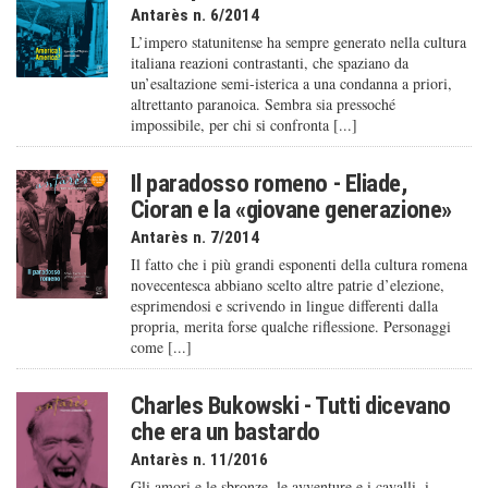
Antarès n. 6/2014
L’impero statunitense ha sempre generato nella cultura
italiana reazioni contrastanti, che spaziano da
un’esaltazione semi-isterica a una condanna a priori,
altrettanto paranoica. Sembra sia pressoché
impossibile, per chi si confronta [...]
Il paradosso romeno - Eliade,
Cioran e la «giovane generazione»
Antarès n. 7/2014
Il fatto che i più grandi esponenti della cultura romena
novecentesca abbiano scelto altre patrie d’elezione,
esprimendosi e scrivendo in lingue differenti dalla
propria, merita forse qualche riflessione. Personaggi
come [...]
Charles Bukowski - Tutti dicevano
che era un bastardo
Antarès n. 11/2016
Gli amori e le sbronze, le avventure e i cavalli, i