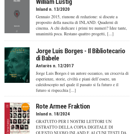
William Lustig
Inland n. 13/2020
Gennaio 2015, riunone di redazione: si discute a
proposito della nascita di INLAND. Quaderni di
cinema. A chi dedicare i primi tre numeri? Idee tante,
unanimità poca. Restano quattro progetti, [...]
Jorge Luis Borges - Il Bibliotecario
di Babele
Antarès n. 12/2017
Jorge Luis Borges è un autore oceanico, un crocevia di
esperienze, storie, civiltà e piani dell’essere, un
caleido­scopio nel quale il passato si fa futuro e il
futuro si rispecchia [...]
Rote Armee Fraktion
Inland n. 18/2024
GRATUITO PER I NOSTRI LETTORI UN
ESTRATTO DELLA COPIA DIGITALE DI
QUESTO NUOVO INLAND E ALCUNI TESTI DA