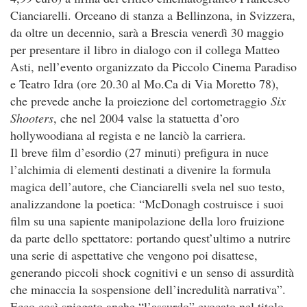
Cianciarelli. Orceano di stanza a Bellinzona, in Svizzera,
da oltre un decennio, sarà a Brescia venerdì 30 maggio
per presentare il libro in dialogo con il collega Matteo
Asti, nell’evento organizzato da Piccolo Cinema Paradiso
e Teatro Idra (ore 20.30 al Mo.Ca di Via Moretto 78),
che prevede anche la proiezione del cortometraggio
Six
Shooters
, che nel 2004 valse la statuetta d’oro
hollywoodiana al regista e ne lanciò la carriera.
Il breve film d’esordio (27 minuti) prefigura in nuce
l’alchimia di elementi destinati a divenire la formula
magica dell’autore, che Cianciarelli svela nel suo testo,
analizzandone la poetica: “McDonagh costruisce i suoi
film su una sapiente manipolazione della loro fruizione
da parte dello spettatore: portando quest’ultimo a nutrire
una serie di aspettative che vengono poi disattese,
generando piccoli shock cognitivi e un senso di assurdità
che minaccia la sospensione dell’incredulità narrativa”.
Ecco così spiegato anche “l’assurdo” evocato nel titolo