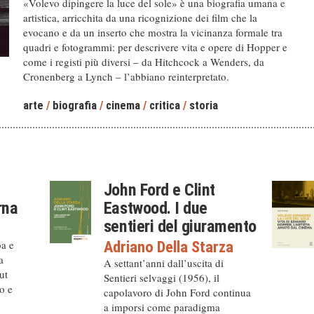
«Volevo dipingere la luce del sole» è una biografia umana e
artistica, arricchita da una ricognizione dei film che la
evocano e da un inserto che mostra la vicinanza formale tra
quadri e fotogrammi: per descrivere vita e opere di Hopper e
come i registi più diversi – da Hitchcock a Wenders, da
Cronenberg a Lynch – l’abbiano reinterpretato.
arte
/
biografia
/
cinema
/
critica
/
storia
John Ford e Clint
rna
Eastwood. I due
sentieri del giuramento
ba e
Adriano Della Starza
a
A settant’anni dall’uscita di
ut
Sentieri selvaggi (1956), il
o e
capolavoro di John Ford continua
a imporsi come paradigma