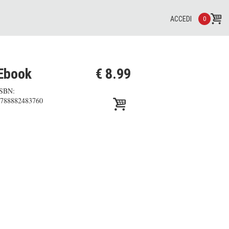
ACCEDI
0
Ebook
€ 8.99
ISBN:
788882483760