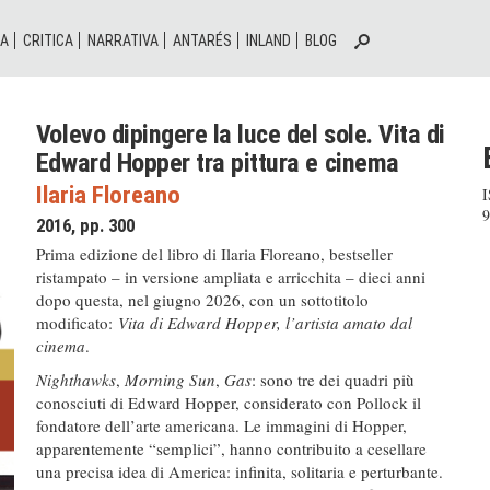
IA
CRITICA
NARRATIVA
ANTARÉS
INLAND
BLOG
Volevo dipingere la luce del sole. Vita di
Edward Hopper tra pittura e cinema
Ilaria Floreano
9
2016, pp. 300
Prima edizione del libro di Ilaria Floreano, bestseller
ristampato – in versione ampliata e arricchita – dieci anni
dopo questa, nel giugno 2026, con un sottotitolo
modificato:
Vita di Edward Hopper, l’artista amato dal
cinema
.
Nighthawks
,
Morning Sun
,
Gas
: sono tre dei quadri più
conosciuti di Edward Hopper, considerato con Pollock il
fondatore dell’arte americana. Le immagini di Hopper,
apparentemente “semplici”, hanno contribuito a cesellare
una precisa idea di America: infinita, solitaria e perturbante.