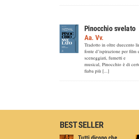
Pinocchio svelato
Aa. Vv.
Tradotto in oltre duecento l
fonte d’ispirazione per film 
sceneggiati, fumetti e
musical, Pinocchio è di cert
fiaba più [...]
BEST SELLER
Tutti dicono che