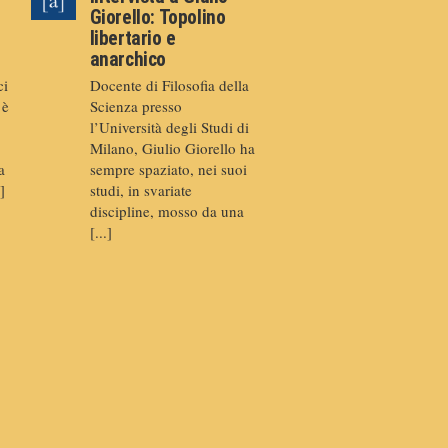
Giorello: Topolino
libertario e
anarchico
ci
Docente di Filosofia della
 è
Scienza presso
l’Università degli Studi di
Milano, Giulio Giorello ha
a
sempre spaziato, nei suoi
]
studi, in svariate
discipline, mosso da una
[...]