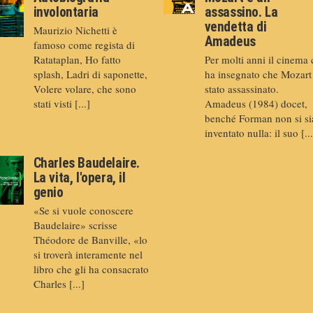
involontaria
assassino. La
vendetta di
Maurizio Nichetti è
Amadeus
famoso come regista di
Ratataplan, Ho fatto
Per molti anni il cinema 
splash, Ladri di saponette,
ha insegnato che Mozart
Volere volare, che sono
stato assassinato.
stati visti [...]
Amadeus (1984) docet,
benché Forman non si si
inventato nulla: il suo [...
Charles Baudelaire.
La vita, l'opera, il
genio
«Se si vuole conoscere
Baudelaire» scrisse
Théodore de Banville, «lo
si troverà interamente nel
libro che gli ha consacrato
Charles [...]