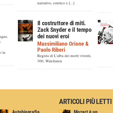
narrativo, estetico e [...]
Il costruttore di miti.
Zack Snyder e il tempo
dei nuovi eroi
ingue,
e
Massimiliano Orione
&
Paolo Riberi
o la
Regista di L’alba dei morti viventi,
300, Watchmen
ARTICOLI PIÙ LETTI
Autobiografia
Mozart è un