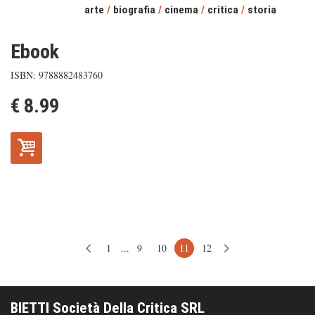
arte
/
biografia
/
cinema
/
critica
/
storia
Ebook
ISBN: 9788882483760
€ 8.99
1
...
9
10
11
12
BIETTI Società Della Critica SRL