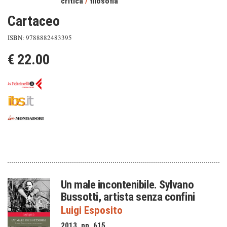
critica
/
filosofia
Cartaceo
ISBN: 9788882483395
€ 22.00
Un male incontenibile. Sylvano
Bussotti, artista senza confini
Luigi Esposito
2013, pp. 615