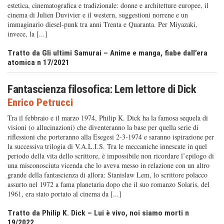
estetica, cinematografica e tradizionale: donne e architetture europee, il
cinema di Julien Duvivier e il western, suggestioni norrene e un
immaginario diesel-punk tra anni Trenta e Quaranta. Per Miyazaki,
invece, la [...]
Tratto da Gli ultimi Samurai – Anime e manga, fiabe dall’era
atomica n 17/2021
Fantascienza filosofica: Lem lettore di Dick
Enrico Petrucci
Tra il febbraio e il marzo 1974, Philip K. Dick ha la famosa sequela di
visioni (o allucinazioni) che diventeranno la base per quella serie di
riflessioni che porteranno alla Esegesi 2-3-1974 e saranno ispirazione per
la successiva trilogia di V.A.L.I.S. Tra le meccaniche innescate in quel
periodo della vita dello scrittore, è impossibile non ricordare l’epilogo di
una misconosciuta vicenda che lo aveva messo in relazione con un altro
grande della fantascienza di allora: Stanislaw Lem, lo scrittore polacco
assurto nel 1972 a fama planetaria dopo che il suo romanzo Solaris, del
1961, era stato portato al cinema da [...]
Tratto da Philip K. Dick – Lui è vivo, noi siamo morti n
19/2022