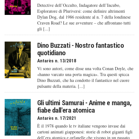
Detective dell’Occulto, Indagatore dell’Incubo,
Esploratore di Pluriversi: come definire altrimenti
Dylan Dog, dal 1986 residente al n. 7 della londinese
Craven Road? Le sue avventure – che affrontano tutti
gli [...]
Dino Buzzati - Nostro fantastico
quotidiano
Antarès n. 13/2018
Vi sono autori, come disse una volta Conan Doyle, che
«hanno varcato una porta magica». Tra questi spicca
Dino Buzzati, che ha condotto il fantastico nel cuore
pulsante della materia. [...]
Gli ultimi Samurai - Anime e manga,
fiabe dall'era atomica
Antarès n. 17/2021
È il 1978 quando le tv italiane vengono invase dai
cartoni animati giapponesi: storie di robot giganti figli
dell’era atomica e orfanelle che vivono in un passato