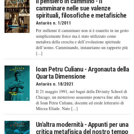
Il pensiero in cammino - Il
camminare nelle sue valenze
spirituali, filosofiche e metafisiche
Antarès n. 1/2011
Per millenni il camminare non si è esaurito in un gesto
semplicemente fisico ma è stato utilizzato come
metafora della crescita e dell’evoluzione spirituale
dell’uomo. Camminando, instauriamo un rapporto più
[...]
Ioan Petru Culianu - Argonauta della
Quarta Dimensione
Antarès n. 18/2021
Il 21 maggio 1991, nei bagni della Divinity School di
Chicago, un misterioso assassinio poneva fine alla vita
di Ioan Petru Culianu, docente ed erede letterario di
Mircea Eliade. Nato [...]
Un'altra modernità - Appunti per una
critica metafisica del nostro tempo