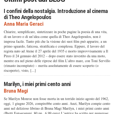
I confini della nostalgia. Introduzione al cinema
di Theo Angelopoulos
Anna Maria Geraci
Chiarire, semplificare, sintetizzare in poche pagine la poesia di una vita,
di un lavoro o di un’idea come quella di Theo Angelopoulos, non è
impresa facile. Tanto più che la visione dei suoi film può apparire, a un
primo sguardo, faticosa, stratificata e complessa. Eppure, il lavoro del
regista nato ad Atene il 27 aprile del 1935 e morto improvvisamente a Il
Pireo il 24 gennaio del 2012 – dopo essere stato investito da una moto,
mentre era nel pieno delle riprese del film L’altro mare, con Toni Servillo
(rimasto incompiuto) – merita assolutamente di essere scoperto (o
riscoperto), visto, [...]
Marilyn, i miei primi cento anni
Bruna Magi
Se Marilyn Monroe non fosse morta in un torrido inizio agosto del 1962,
oggi, 1 giugno 2026, compirebbe cento anni. Anzi, Marilyn compie cento
anni nel delizioso librino di Bruna Magi Marilyn, i miei primi cento anni
(Bietti Fotogrammi, 80 pp., 6,99 euro) L'autrice ha scritto per numerose