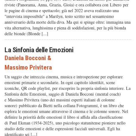
riviste (Panorama, Anna, Grazia, Gioia) e ora collabora con Libero per
le pagine di cinema e spettacolo; già nel 2022 aveva realizzato una
"intervista impossibile" a Marilyn, testo scritto nel sessantesimo
anniversario della morte della diva. Ma qui si spinge oltre: immagina una
vita alternativa, lunghissima e piena di soddisfazioni, per la più bionda
delle bionde (Blonde [...]
La Sinfonia delle Emozioni
Daniela Bocconi
&
Massimo Privitera
Un saggio che intreccia cinema, musica e introspezione per esplorare
emozioni primarie e secondarie. In ogni capitolo identikit, scene
iconiche, QR code playlist, per riscoprire la propria sinfonia interiore. La
Sinfonia delle Emozioni, saggio di Daniela Bocconi (mental coach)
e Massimo Privitera (uno dei massimi esperti italiani di colonne
sonore) pubblicato da Bietti nella collana Fotogrammi, è un libro che
esplora le emozioni umane attraverso il cinema e le colonne sonore. Nel
definire la priorità delle emozioni il libro si affida alla classificazione
di Paul Ekman (1934-2025), uno psicologo statunitense pioniere nello
studio delle emozioni e delle espressioni facciali universali. Egli ha
identificato sei [...]