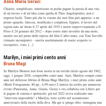
Anna Maria Geraci
Chiarire, semplificare, sintetizzare in poche pagine la poesia di una vita,
di un lavoro o di un’idea come quella di Theo Angelopoulos, non è
impresa facile. Tanto più che la visione dei suoi film può apparire, a un
primo sguardo, faticosa, stratificata e complessa. Eppure, il lavoro del
regista nato ad Atene il 27 aprile del 1935 e morto improvvisamente a Il
Pireo il 24 gennaio del 2012 – dopo essere stato investito da una moto,
mentre era nel pieno delle riprese del film L’altro mare, con Toni Servillo
(rimasto incompiuto) – merita assolutamente di essere scoperto (o
riscoperto), visto, [...]
Marilyn, i miei primi cento anni
Bruna Magi
Se Marilyn Monroe non fosse morta in un torrido inizio agosto del 1962,
oggi, 1 giugno 2026, compirebbe cento anni. Anzi, Marilyn compie cento
anni nel delizioso librino di Bruna Magi Marilyn, i miei primi cento anni
(Bietti Fotogrammi, 80 pp., 6,99 euro) L'autrice ha scritto per numerose
riviste (Panorama, Anna, Grazia, Gioia) e ora collabora con Libero per
le pagine di cinema e spettacolo; già nel 2022 aveva realizzato una
"intervista impossibile" a Marilyn, testo scritto nel sessantesimo
anniversario della morte della diva. Ma qui si spinge oltre: immagina una