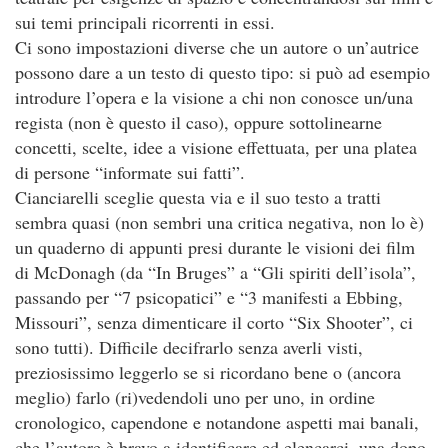
sui temi principali ricorrenti in essi.
Ci sono impostazioni diverse che un autore o un’autrice
possono dare a un testo di questo tipo: si può ad esempio
introdure l’opera e la visione a chi non conosce un/una
regista (non è questo il caso), oppure sottolinearne
concetti, scelte, idee a visione effettuata, per una platea
di persone “informate sui fatti”.
Cianciarelli sceglie questa via e il suo testo a tratti
sembra quasi (non sembri una critica negativa, non lo è)
un quaderno di appunti presi durante le visioni dei film
di McDonagh (da “In Bruges” a “Gli spiriti dell’isola”,
passando per “7 psicopatici” e “3 manifesti a Ebbing,
Missouri”, senza dimenticare il corto “Six Shooter”, ci
sono tutti). Difficile decifrarlo senza averli visti,
preziosissimo leggerlo se si ricordano bene o (ancora
meglio) farlo (ri)vedendoli uno per uno, in ordine
cronologico, capendone e notandone aspetti mai banali,
che l’autore è bravo a identificare ed elencarci, una dopo