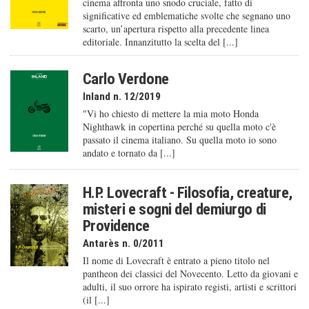
cinema affronta uno snodo cruciale, fatto di
significative ed emblematiche svolte che segnano uno
scarto, un’apertura rispetto alla precedente linea
editoriale. Innanzitutto la scelta del [...]
Carlo Verdone
Inland n. 12/2019
"Vi ho chiesto di mettere la mia moto Honda
Nighthawk in copertina perché su quella moto c'è
passato il cinema italiano. Su quella moto io sono
andato e tornato da [...]
H.P. Lovecraft - Filosofia, creature,
misteri e sogni del demiurgo di
Providence
Antarès n. 0/2011
Il nome di Lovecraft è entrato a pieno titolo nel
pantheon dei classici del Novecento. Letto da giovani e
adulti, il suo orrore ha ispirato registi, artisti e scrittori
(il [...]