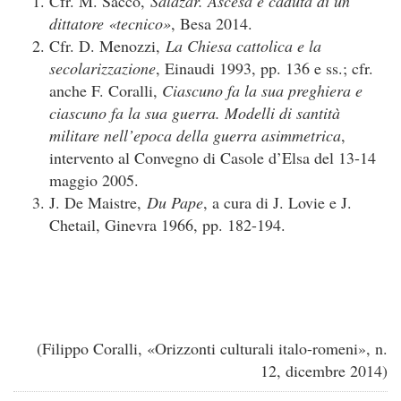
Cfr. M. Sacco,
Salazar. Ascesa e caduta di un
dittatore «tecnico»
, Besa 2014.
Cfr. D. Menozzi,
La Chiesa cattolica e la
secolarizzazione
, Einaudi 1993, pp. 136 e ss.; cfr.
anche F. Coralli,
Ciascuno fa la sua preghiera e
ciascuno fa la sua guerra. Modelli di santità
militare nell’epoca della guerra asimmetrica
,
intervento al Convegno di Casole d’Elsa del 13-14
maggio 2005.
J. De Maistre,
Du Pape
, a cura di J. Lovie e J.
Chetail, Ginevra 1966, pp. 182-194.
(Filippo Coralli, «Orizzonti culturali italo-romeni», n.
12, dicembre 2014)