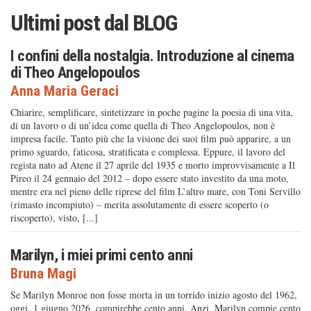
Ultimi post dal
BLOG
I confini della nostalgia. Introduzione al cinema
di Theo Angelopoulos
Anna Maria Geraci
Chiarire, semplificare, sintetizzare in poche pagine la poesia di una vita,
di un lavoro o di un’idea come quella di Theo Angelopoulos, non è
impresa facile. Tanto più che la visione dei suoi film può apparire, a un
primo sguardo, faticosa, stratificata e complessa. Eppure, il lavoro del
regista nato ad Atene il 27 aprile del 1935 e morto improvvisamente a Il
Pireo il 24 gennaio del 2012 – dopo essere stato investito da una moto,
mentre era nel pieno delle riprese del film L’altro mare, con Toni Servillo
(rimasto incompiuto) – merita assolutamente di essere scoperto (o
riscoperto), visto, [...]
Marilyn, i miei primi cento anni
Bruna Magi
Se Marilyn Monroe non fosse morta in un torrido inizio agosto del 1962,
oggi, 1 giugno 2026, compirebbe cento anni. Anzi, Marilyn compie cento