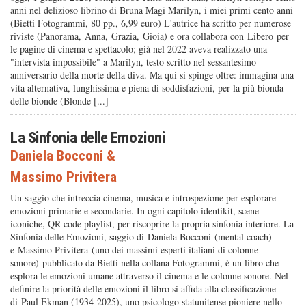
anni nel delizioso librino di Bruna Magi Marilyn, i miei primi cento anni
(Bietti Fotogrammi, 80 pp., 6,99 euro) L'autrice ha scritto per numerose
riviste (Panorama, Anna, Grazia, Gioia) e ora collabora con Libero per
le pagine di cinema e spettacolo; già nel 2022 aveva realizzato una
"intervista impossibile" a Marilyn, testo scritto nel sessantesimo
anniversario della morte della diva. Ma qui si spinge oltre: immagina una
vita alternativa, lunghissima e piena di soddisfazioni, per la più bionda
delle bionde (Blonde [...]
La Sinfonia delle Emozioni
Daniela Bocconi
&
Massimo Privitera
Un saggio che intreccia cinema, musica e introspezione per esplorare
emozioni primarie e secondarie. In ogni capitolo identikit, scene
iconiche, QR code playlist, per riscoprire la propria sinfonia interiore. La
Sinfonia delle Emozioni, saggio di Daniela Bocconi (mental coach)
e Massimo Privitera (uno dei massimi esperti italiani di colonne
sonore) pubblicato da Bietti nella collana Fotogrammi, è un libro che
esplora le emozioni umane attraverso il cinema e le colonne sonore. Nel
definire la priorità delle emozioni il libro si affida alla classificazione
di Paul Ekman (1934-2025), uno psicologo statunitense pioniere nello