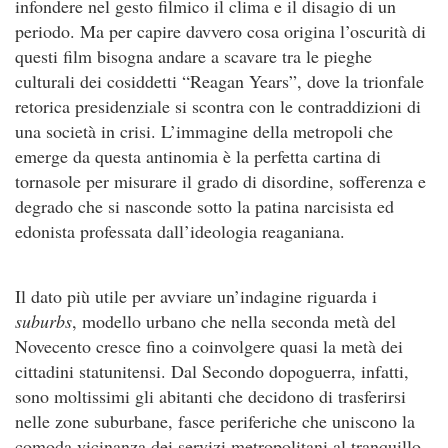
infondere nel gesto filmico il clima e il disagio di un
periodo. Ma per capire davvero cosa origina l’oscurità di
questi film bisogna andare a scavare tra le pieghe
culturali dei cosiddetti “Reagan Years”, dove la trionfale
retorica presidenziale si scontra con le contraddizioni di
una società in crisi. L’immagine della metropoli che
emerge da questa antinomia è la perfetta cartina di
tornasole per misurare il grado di disordine, sofferenza e
degrado che si nasconde sotto la patina narcisista ed
edonista professata dall’ideologia reaganiana.
Il dato più utile per avviare un’indagine riguarda i
suburbs
, modello urbano che nella seconda metà del
Novecento cresce fino a coinvolgere quasi la metà dei
cittadini statunitensi. Dal Secondo dopoguerra, infatti,
sono moltissimi gli abitanti che decidono di trasferirsi
nelle zone suburbane, fasce periferiche che uniscono la
comoda vicinanza dei servizi metropolitani al tranquillo