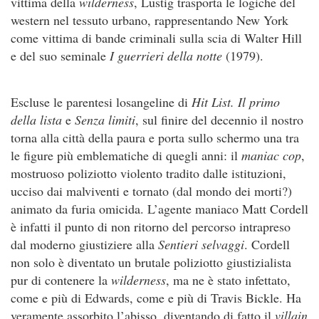
vittima della
wilderness
, Lustig trasporta le logiche del
western nel tessuto urbano, rappresentando New York
come vittima di bande criminali sulla scia di Walter Hill
e del suo seminale
I guerrieri della notte
(1979).
Escluse le parentesi losangeline di
Hit List. Il primo
della lista
e
Senza limiti
, sul finire del decennio il nostro
torna alla città della paura e porta sullo schermo una tra
le figure più emblematiche di quegli anni: il
maniac cop
,
mostruoso poliziotto violento tradito dalle istituzioni,
ucciso dai malviventi e tornato (dal mondo dei morti?)
animato da furia omicida. L’agente maniaco Matt Cordell
è infatti il punto di non ritorno del percorso intrapreso
dal moderno giustiziere alla
Sentieri selvaggi
. Cordell
non solo è diventato un brutale poliziotto giustizialista
pur di contenere la
wilderness
, ma ne è stato infettato,
come e più di Edwards, come e più di Travis Bickle. Ha
veramente assorbito l’abisso, diventando di fatto il
villain