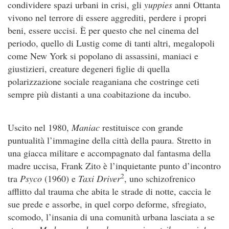
condividere spazi urbani in crisi, gli
yuppies
anni Ottanta
vivono nel terrore di essere aggrediti, perdere i propri
beni, essere uccisi. È per questo che nel cinema del
periodo, quello di Lustig come di tanti altri, megalopoli
come New York si popolano di assassini, maniaci e
giustizieri, creature degeneri figlie di quella
polarizzazione sociale reaganiana che costringe ceti
sempre più distanti a una coabitazione da incubo.
Uscito nel 1980,
Maniac
restituisce con grande
puntualità l’immagine della città della paura. Stretto in
una giacca militare e accompagnato dal fantasma della
madre uccisa, Frank Zito è l’inquietante punto d’incontro
2
tra
Psyco
(1960) e
Taxi Driver
, uno schizofrenico
afflitto dal trauma che abita le strade di notte, caccia le
sue prede e assorbe, in quel corpo deforme, sfregiato,
scomodo, l’insania di una comunità urbana lasciata a se