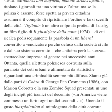
stessa. «
Madness and mayhem, maniac strikes again!
»,
titolano i giornali tra una vittima e l’altra; ma se la
polizia è assente, forse spetta ai privati cittadini
assumersi il compito di ripristinare l’ordine e farsi sceriffi
della città.
Vigilante
è un altro colpo da profeta di Lustig,
un film figlio di
Il giustiziere della notte
(1974) – di cui
ricalca pedissequamente la parabola di un
liberal
convertito a vendicatore perché deluso dalla società civile
e dal suo sistema corrotto – che anticipa però la sterzata
spettacolare impressa al genere nei successivi anni
Ottanta, quella rilettura poliziesca costruita sulla
paranoia dei ceti urbani e alimentata da statistiche
riguardanti una criminalità sempre più diffusa. Siamo già
dalle parti di
Cobra
di George Pan Cosmatos (1986), con
Marion Cobretti e la sua Zombie Squad presentati in uno
degli incipit più iconici del decennio («In America viene
commesso un furto ogni undici secondi…»). Unendo il
gusto
blaxploitation
al mitologema della città corrotta