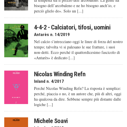
la tempesta sia il prezzo dell’arcobaleno. La gente ha
bisogno dell’arcobaleno e ne ho bisogno anch’io, e
perciò glielo do». Solo un [...]
4-4-2 - Calciatori, tifosi, uomini
Antarès n. 14/2019
Nel calcio s’intrecciano oggi le linee di forza del nostro
tempo; talvolta vi si palesano le sue fratture, i suoi
non-detti. Ecco perché il quattordicesimo fascicolo di
«Antarès» è dedicato [...]
Nicolas Winding Refn
Inland n. 4/2017
Perché Nicolas Winding Refn? La risposta è semplice:
perché, piaccia o no, è un autore che, più di altri, oggi
ha qualcosa da dire. Sebbene sempre più distante dalle
logiche [...]
Michele Soavi