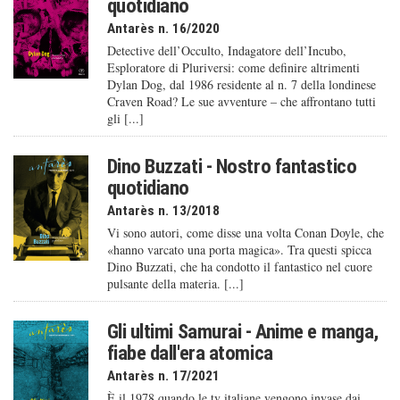
quotidiano
Antarès n. 16/2020
Detective dell’Occulto, Indagatore dell’Incubo,
Esploratore di Pluriversi: come definire altrimenti
Dylan Dog, dal 1986 residente al n. 7 della londinese
Craven Road? Le sue avventure – che affrontano tutti
gli [...]
Dino Buzzati - Nostro fantastico
quotidiano
Antarès n. 13/2018
Vi sono autori, come disse una volta Conan Doyle, che
«hanno varcato una porta magica». Tra questi spicca
Dino Buzzati, che ha condotto il fantastico nel cuore
pulsante della materia. [...]
Gli ultimi Samurai - Anime e manga,
fiabe dall'era atomica
Antarès n. 17/2021
È il 1978 quando le tv italiane vengono invase dai