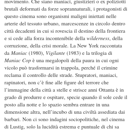
movimento. Che siano maniaci, giustizieri o ex poliziotti
brutali deformati da forze soprannaturali, i protagonisti di
questo cinema sono organismi maligni iniettati nelle
arterie del tessuto urbano, marcescenze in circolo dentro
città decadenti in cui si rovescia il destino della frontiera
e si cede alla forza incontenibile della
wilderness
, della
corruzione, della crisi morale. La New York raccontata
da
Maniac
(1980),
Vigilante
(1983) e la trilogia di
Maniac Cop
è una megalopoli della paura in cui ogni
vicolo può trasformarsi in trappola, perché il crimine
reclama il controllo delle strade. Stupratori, maniaci,
rapinatori, non c’è fine alle figure del terrore che
l’immagine della città a stelle e strisce anni Ottanta è in
grado di produrre e ospitare, specie quando il sole cede il
posto alla notte e lo spazio sembra entrare in una
dimensione altra, nell’incubo di una civiltà assediata dai
barbari. Non ci sono indagini sociopolitiche, nel cinema
di Lustig, solo la lucidità estrema e puntuale di chi sa