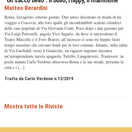
"Un sacco bello". Il bullo, l’hippy, il mammone
Matteo Berardini
Roma, ferragosto, esterno giorno. Due amici discutono in strada di un
viaggio a Cracovia, alle loro spalle gli inconfondibili scaloni cilindrici
delle case popolari di Via Giovanni Conti. Poco dopo i due passano per
Via Luigi Petroselli, angolo Vico Jugario, da dove si intravedono il
Teatro Marcello e il Foro Boario; all’incrocio ci sono tre hippie fuori
tempo massimo che cercano fondi per la loro comune. Intanto, sulla salita
di Via Garibaldi verso il Gianicolo, un ragazzo ingenuo incontra
un’intraprendente turista spagnola. Tufello, Lungotevere, Trastevere: in
pochi minuti Carlo Verdone attraversa Roma e le sue strade, presenta la
città e i [...]
Tratto da Carlo Verdone n 12/2019