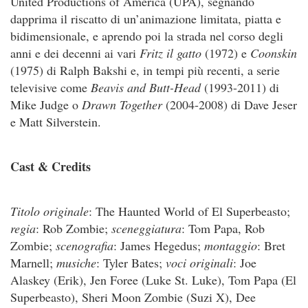
United Productions of America (UPA), segnando
dapprima il riscatto di un’animazione limitata, piatta e
bidimensionale, e aprendo poi la strada nel corso degli
anni e dei decenni ai vari
Fritz il gatto
(1972) e
Coonskin
(1975) di Ralph Bakshi e, in tempi più recenti, a serie
televisive come
Beavis and Butt-Head
(1993-2011) di
Mike Judge o
Drawn Together
(2004-2008) di Dave Jeser
e Matt Silverstein.
Cast & Credits
Titolo originale
: The Haunted World of El Superbeasto;
regia
: Rob Zombie;
sceneggiatura
: Tom Papa, Rob
Zombie;
scenografia
: James Hegedus;
montaggio
: Bret
Marnell;
musiche
: Tyler Bates;
voci originali
: Joe
Alaskey (Erik), Jen Foree (Luke St. Luke), Tom Papa (El
Superbeasto), Sheri Moon Zombie (Suzi X), Dee