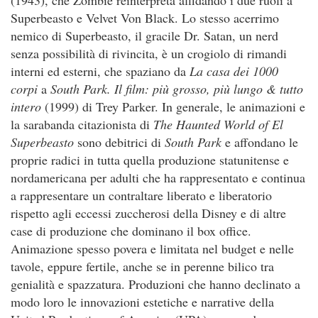
Superbeasto e Velvet Von Black. Lo stesso acerrimo
nemico di Superbeasto, il gracile Dr. Satan, un nerd
senza possibilità di rivincita, è un crogiolo di rimandi
interni ed esterni, che spaziano da
La casa dei 1000
corpi
a
South Park. Il film: più grosso, più lungo & tutto
intero
(1999) di Trey Parker. In generale, le animazioni e
la sarabanda citazionista di
The Haunted World of El
Superbeasto
sono debitrici di
South Park
e affondano le
proprie radici in tutta quella produzione statunitense e
nordamericana per adulti che ha rappresentato e continua
a rappresentare un contraltare liberato e liberatorio
rispetto agli eccessi zuccherosi della Disney e di altre
case di produzione che dominano il box office.
Animazione spesso povera e limitata nel budget e nelle
tavole, eppure fertile, anche se in perenne bilico tra
genialità e spazzatura. Produzioni che hanno declinato a
modo loro le innovazioni estetiche e narrative della