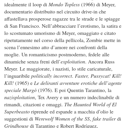
idealmente il loop di
Mondo Topless
(1966) di Meyer,
documentario distribuito nel circuito drive-in che
affastellava prosperose ragazze tra le strade e le spiagge
di San Francisco. Nell’abbracciare l’erotismo, la satira e
lo scostumato umorismo di Meyer, omaggiato e citato
ripetutamente nel corso della pellicola, Zombie mette in
scena l’ennesimo atto d’amore nei confronti della
moglie. Un romanticismo postmoderno, fedele alle
dinamiche senza freni dell’
exploitation
. Ancora Russ
Meyer. Le maggiorate, i nazisti, lo stile caricaturale,
l’inguaribile
politically incorrect
.
Faster, Pussycat! Kill!
Kill!
(1965) e
Le deliranti avventure erotiche dell’agente
speciale Margò
(1976). E poi Quentin Tarantino, la
nazisploitation
, Tex Avery e un numero indeclinabile di
rimandi, citazioni e omaggi.
The Haunted World of El
Superbeasto
riprende ed espande a macchia d’olio le
suggestioni di
Werewolf Women of the SS
,
fake trailer
di
Grindhouse
di Tarantino e Robert Rodríguez,