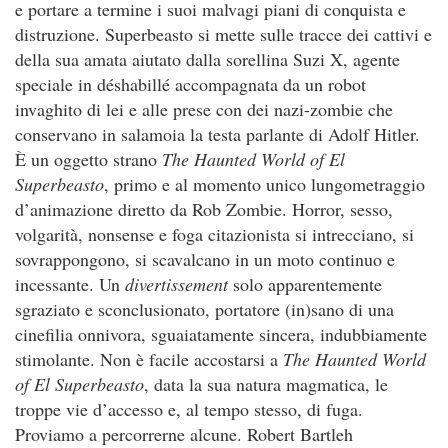
e portare a termine i suoi malvagi piani di conquista e
distruzione. Superbeasto si mette sulle tracce dei cattivi e
della sua amata aiutato dalla sorellina Suzi X, agente
speciale in déshabillé accompagnata da un robot
invaghito di lei e alle prese con dei nazi-zombie che
conservano in salamoia la testa parlante di Adolf Hitler.
È un oggetto strano
The Haunted World of El
Superbeasto
, primo e al momento unico lungometraggio
d’animazione diretto da Rob Zombie. Horror, sesso,
volgarità, nonsense e foga citazionista si intrecciano, si
sovrappongono, si scavalcano in un moto continuo e
incessante. Un
divertissement
solo apparentemente
sgraziato e sconclusionato, portatore (in)sano di una
cinefilia onnivora, sguaiatamente sincera, indubbiamente
stimolante. Non è facile accostarsi a
The Haunted World
of El Superbeasto
, data la sua natura magmatica, le
troppe vie d’accesso e, al tempo stesso, di fuga.
Proviamo a percorrerne alcune. Robert Bartleh