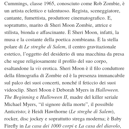
Cummings, classe 1965, conosciuto come Rob Zombie, è
un artista eclettico e talentuoso. Regista, sceneggiatore,
cantante, fumettista, produttore cinematografico. E,
soprattutto, marito di Sheri Moon Zombie, attrice e
stilista, bionda e affascinante. È Sheri Moon, infatti, la
musa e la costante della poetica zombieana. È la stella
polare di
Le streghe di Salem
, il centro gravitazionale
estetico, l’oggetto del desiderio di una macchina da presa
che segue religiosamente il profilo del suo corpo,
esaltandone la
vis
erotica. Sheri Moon è il filo conduttore
della filmografia di Zombie ed è la presenza immancabile
sul palco dei suoi concerti, nonché il feticcio dei suoi
videoclip. Sheri Moon è Deborah Myers in
Halloween.
The Beginning
e
Halloween II
, madre del killer seriale
Michael Myers, “il signore della morte”, il possibile
Anticristo; è Heidi Hawthorne (
Le streghe di Salem
),
rocker, disc jockey e soprattutto strega moderna; è Baby
Firefly in
La casa dei 1000 corpi
e
La casa del diavolo
,