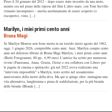
Pireo il 24 gennaio del 2012 – dopo essere stato investito da una moto,
mentre era nel pieno delle riprese del film L’altro mare, con Toni Servillo
(rimasto incompiuto) – merita assolutamente di essere scoperto (o
riscoperto), visto, [...]
Marilyn, i miei primi cento anni
Bruna Magi
Se Marilyn Monroe non fosse morta in un torrido inizio agosto del 1962,
oggi, 1 giugno 2026, compirebbe cento anni. Anzi, Marilyn compie cento
anni nel delizioso librino di Bruna Magi Marilyn, i miei primi cento anni
(Bietti Fotogrammi, 80 pp., 6,99 euro) L'autrice ha scritto per numerose
riviste (Panorama, Anna, Grazia, Gioia) e ora collabora con Libero per
le pagine di cinema e spettacolo; già nel 2022 aveva realizzato una
"intervista impossibile" a Marilyn, testo scritto nel sessantesimo
anniversario della morte della diva. Ma qui si spinge oltre: immagina una
vita alternativa, lunghissima e piena di soddisfazioni, per la più bionda
delle bionde (Blonde [...]