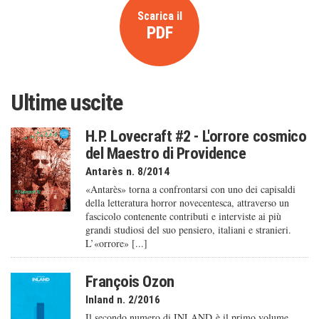
Scarica il
PDF
Ultime uscite
H.P. Lovecraft #2 - L'orrore cosmico
del Maestro di Providence
Antarès n. 8/2014
«Antarès» torna a confrontarsi con uno dei capisaldi
della letteratura horror novecentesca, attraverso un
fascicolo contenente contributi e interviste ai più
grandi studiosi del suo pensiero, italiani e stranieri.
L’«orrore» [...]
François Ozon
Inland n. 2/2016
Il secondo numero di INLAND è il primo volume