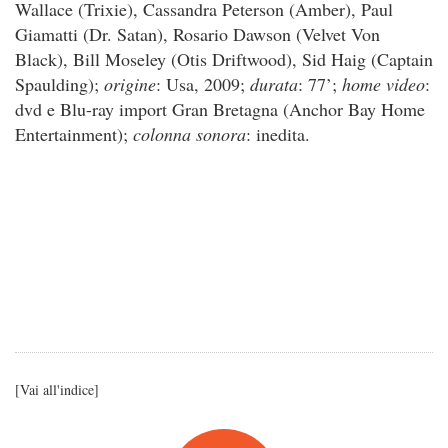
Wallace (Trixie), Cassandra Peterson (Amber), Paul
Giamatti (Dr. Satan), Rosario Dawson (Velvet Von
Black), Bill Moseley (Otis Driftwood), Sid Haig (Captain
Spaulding);
origine
: Usa, 2009;
durata
: 77’;
home video
:
dvd e Blu-ray import Gran Bretagna (Anchor Bay Home
Entertainment);
colonna sonora
: inedita.
[
Vai all'indice
]