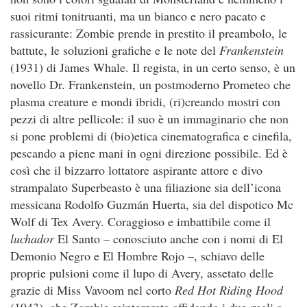
suoi ritmi tonitruanti, ma un bianco e nero pacato e
rassicurante: Zombie prende in prestito il preambolo, le
battute, le soluzioni grafiche e le note del
Frankenstein
(1931) di James Whale. Il regista, in un certo senso, è un
novello Dr. Frankenstein, un postmoderno Prometeo che
plasma creature e mondi ibridi, (ri)creando mostri con
pezzi di altre pellicole: il suo è un immaginario che non
si pone problemi di (bio)etica cinematografica e cinefila,
pescando a piene mani in ogni direzione possibile. Ed è
così che il bizzarro lottatore aspirante attore e divo
strampalato Superbeasto è una filiazione sia dell’icona
messicana Rodolfo Guzmán Huerta, sia del dispotico Mc
Wolf di Tex Avery. Coraggioso e imbattibile come il
luchador
El Santo – conosciuto anche con i nomi di El
Demonio Negro e El Hombre Rojo –, schiavo delle
proprie pulsioni come il lupo di Avery, assetato delle
grazie di Miss Vavoom nel corto
Red Hot Riding Hood
(1943), che Zombie reinterpreta affidando i due ruoli a