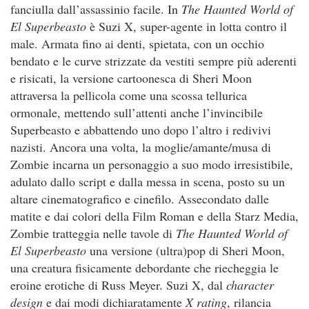
fanciulla dall’assassinio facile. In
The Haunted World of
El Superbeasto
è Suzi X, super-agente in lotta contro il
male. Armata fino ai denti, spietata, con un occhio
bendato e le curve strizzate da vestiti sempre più aderenti
e risicati, la versione cartoonesca di Sheri Moon
attraversa la pellicola come una scossa tellurica
ormonale, mettendo sull’attenti anche l’invincibile
Superbeasto e abbattendo uno dopo l’altro i redivivi
nazisti. Ancora una volta, la moglie/amante/musa di
Zombie incarna un personaggio a suo modo irresistibile,
adulato dallo script e dalla messa in scena, posto su un
altare cinematografico e cinefilo. Assecondato dalle
matite e dai colori della Film Roman e della Starz Media,
Zombie tratteggia nelle tavole di
The Haunted World of
El Superbeasto
una versione (ultra)pop di Sheri Moon,
una creatura fisicamente debordante che riecheggia le
eroine erotiche di Russ Meyer. Suzi X, dal
character
design
e dai modi dichiaratamente
X rating
, rilancia