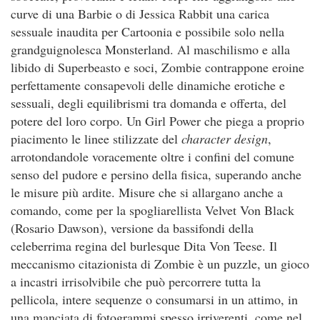
curve di una Barbie o di Jessica Rabbit una carica
sessuale inaudita per Cartoonia e possibile solo nella
grandguignolesca Monsterland. Al maschilismo e alla
libido di Superbeasto e soci, Zombie contrappone eroine
perfettamente consapevoli delle dinamiche erotiche e
sessuali, degli equilibrismi tra domanda e offerta, del
potere del loro corpo. Un Girl Power che piega a proprio
piacimento le linee stilizzate del
character design
,
arrotondandole voracemente oltre i confini del comune
senso del pudore e persino della fisica, superando anche
le misure più ardite. Misure che si allargano anche a
comando, come per la spogliarellista Velvet Von Black
(Rosario Dawson), versione da bassifondi della
celeberrima regina del burlesque Dita Von Teese. Il
meccanismo citazionista di Zombie è un puzzle, un gioco
a incastri irrisolvibile che può percorrere tutta la
pellicola, intere sequenze o consumarsi in un attimo, in
una manciata di fotogrammi spesso irriverenti, come nel