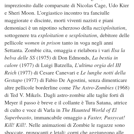
impreziosito dalle comparsate di Nicolas Cage, Udo Kier
e Sheri Moon. L’orgiastico incontro tra fanciulle
maggiorate e discinte, morti viventi nazisti e piani
demoniaci è un nipotino scherzoso della
nazisploitation
,
sottogenere tra
exploitation
e
sexploitation
, debitore delle
pellicole
women in prison
tanto in voga negli anni
Settanta. Zombie cita, omaggia e rielabora i vari
Ilsa la
belva delle SS
(1975) di Don Edmonds,
La bestia in
calore
(1977) di Luigi Batzella,
L’ultima orgia del III
Reich
(1977) di Cesare Canevari e
Le lunghe notti della
Gestapo
(1977) di Fabio De Agostini, senza dimenticare
altre pellicole borderline come
The Astro-Zombies
(1968)
di Ted V. Mikels. Dagli astro-zombie alle taglie forti di
Meyer il passo è breve e il collante è Tura Satana, attrice
di culto e voce di Varla in
The Haunted World of El
Superbeasto
, immancabile omaggio a
Faster, Pussycat!
Kill! Kill!
. Nelle animazioni di Zombie le ragazze sono
sboccate, provocanti e letali: corpi che aggiungono alle