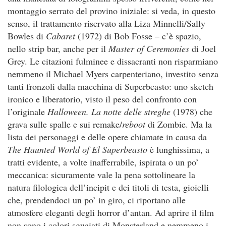
montaggio serrato del provino iniziale: si veda, in questo
senso, il trattamento riservato alla Liza Minnelli/Sally
Bowles di
Cabaret
(1972) di Bob Fosse – c’è spazio,
nello strip bar, anche per il
Master of Ceremonies
di Joel
Grey. Le citazioni fulminee e dissacranti non risparmiano
nemmeno il Michael Myers carpenteriano, investito senza
tanti fronzoli dalla macchina di Superbeasto: uno sketch
ironico e liberatorio, visto il peso del confronto con
l’originale
Halloween. La notte delle streghe
(1978) che
grava sulle spalle e sui remake/
reboot
di Zombie. Ma la
lista dei personaggi e delle opere chiamate in causa da
The Haunted World of El Superbeasto
è lunghissima, a
tratti evidente, a volte inafferrabile, ispirata o un po’
meccanica: sicuramente vale la pena sottolineare la
natura filologica dell’incipit e dei titoli di testa, gioielli
che, prendendoci un po’ in giro, ci riportano alle
atmosfere eleganti degli horror d’antan. Ad aprire il film
non sono i colori sguaiati di Monsterland e nemmeno i