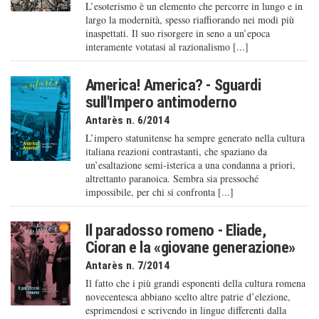
L’esoterismo è un elemento che percorre in lungo e in
largo la modernità, spesso riaffiorando nei modi più
inaspettati. Il suo risorgere in seno a un’epoca
interamente votatasi al razionalismo [...]
America! America? - Sguardi
sull'Impero antimoderno
Antarès n. 6/2014
L’impero statunitense ha sempre generato nella cultura
italiana reazioni contrastanti, che spaziano da
un’esaltazione semi-isterica a una condanna a priori,
altrettanto paranoica. Sembra sia pressoché
impossibile, per chi si confronta [...]
Il paradosso romeno - Eliade,
Cioran e la «giovane generazione»
Antarès n. 7/2014
Il fatto che i più grandi esponenti della cultura romena
novecentesca abbiano scelto altre patrie d’elezione,
esprimendosi e scrivendo in lingue differenti dalla