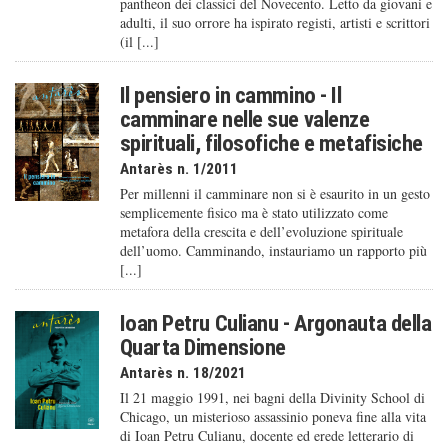
pantheon dei classici del Novecento. Letto da giovani e
adulti, il suo orrore ha ispirato registi, artisti e scrittori
(il [...]
Il pensiero in cammino - Il
camminare nelle sue valenze
spirituali, filosofiche e metafisiche
Antarès n. 1/2011
Per millenni il camminare non si è esaurito in un gesto
semplicemente fisico ma è stato utilizzato come
metafora della crescita e dell’evoluzione spirituale
dell’uomo. Camminando, instauriamo un rapporto più
[...]
Ioan Petru Culianu - Argonauta della
Quarta Dimensione
Antarès n. 18/2021
Il 21 maggio 1991, nei bagni della Divinity School di
Chicago, un misterioso assassinio poneva fine alla vita
di Ioan Petru Culianu, docente ed erede letterario di