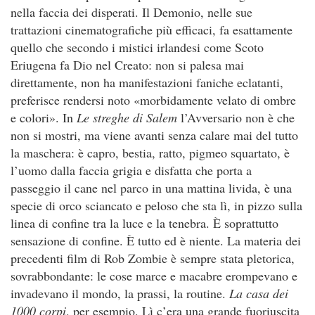
nella faccia dei disperati. Il Demonio, nelle sue
trattazioni cinematografiche più efficaci, fa esattamente
quello che secondo i mistici irlandesi come Scoto
Eriugena fa Dio nel Creato: non si palesa mai
direttamente, non ha manifestazioni faniche eclatanti,
preferisce rendersi noto «morbidamente velato di ombre
e colori». In
Le streghe di Salem
l’Avversario non è che
non si mostri, ma viene avanti senza calare mai del tutto
la maschera: è capro, bestia, ratto, pigmeo squartato, è
l’uomo dalla faccia grigia e disfatta che porta a
passeggio il cane nel parco in una mattina livida, è una
specie di orco sciancato e peloso che sta lì, in pizzo sulla
linea di confine tra la luce e la tenebra. È soprattutto
sensazione di confine. È tutto ed è niente. La materia dei
precedenti film di Rob Zombie è sempre stata pletorica,
sovrabbondante: le cose marce e macabre erompevano e
invadevano il mondo, la prassi, la routine.
La casa dei
1000 corpi
, per esempio. Lì c’era una grande fuoriuscita