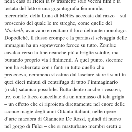
nella casa di Heidi la tv trasmette solo vecchi film e la
testata del letto è una gigantografia femminile,
mercuriale, della Luna di Méliès accecata dal razzo – sul
proscenio del quale le tre streghe, come quelle del
Macbeth
, avanzano e recitano il loro delirante monologo.
Dopodiché, il flusso erompe e la paratassi selvaggia delle
immagini ha un sopravvento feroce su tutto. Zombie
cavalca verso la fine neanche più a briglie sciolte, ma
buttando proprio via i finimenti. A quel punto, siccome
non ha scherzato con i fanti in tutto quello che
precedeva, nemmeno si esime dal lasciare stare i santi in
quei dieci minuti di centrifuga di tutto l’immaginario
(rock) satanico possibile. Butta dentro anche i vescovi,
tre, con le facce cancellate da un ammasso di tela grigia
– un effetto che ci riproietta direttamente nel cuore delle
sconce magie degli anni Ottanta italiani, nelle opere
d’arte macabra di Giannetto De Rossi, quindi di nuovo
nel gorgo di Fulci – che si masturbano membri eretti e