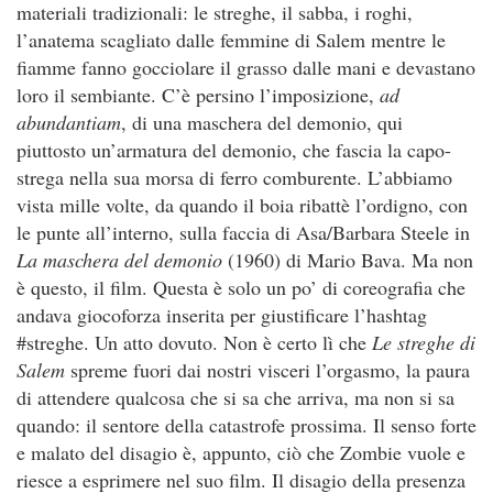
materiali tradizionali: le streghe, il sabba, i roghi,
l’anatema scagliato dalle femmine di Salem mentre le
fiamme fanno gocciolare il grasso dalle mani e devastano
loro il sembiante. C’è persino l’imposizione,
ad
abundantiam
, di una maschera del demonio, qui
piuttosto un’armatura del demonio, che fascia la capo-
strega nella sua morsa di ferro comburente. L’abbiamo
vista mille volte, da quando il boia ribattè l’ordigno, con
le punte all’interno, sulla faccia di Asa/Barbara Steele in
La maschera del demonio
(1960) di Mario Bava. Ma non
è questo, il film. Questa è solo un po’ di coreografia che
andava giocoforza inserita per giustificare l’hashtag
#streghe. Un atto dovuto. Non è certo lì che
Le streghe di
Salem
spreme fuori dai nostri visceri l’orgasmo, la paura
di attendere qualcosa che si sa che arriva, ma non si sa
quando: il sentore della catastrofe prossima. Il senso forte
e malato del disagio è, appunto, ciò che Zombie vuole e
riesce a esprimere nel suo film. Il disagio della presenza