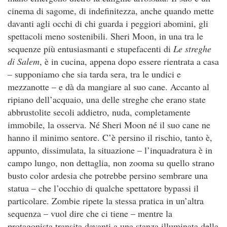
cinema di sagome, di indefinitezza, anche quando mette
davanti agli occhi di chi guarda i peggiori abomini, gli
spettacoli meno sostenibili. Sheri Moon, in una tra le
sequenze più entusiasmanti e stupefacenti di
Le streghe
di Salem
, è in cucina, appena dopo essere rientrata a casa
– supponiamo che sia tarda sera, tra le undici e
mezzanotte – e dà da mangiare al suo cane. Accanto al
ripiano dell’acquaio, una delle streghe che erano state
abbrustolite secoli addietro, nuda, completamente
immobile, la osserva. Né Sheri Moon né il suo cane ne
hanno il minimo sentore. C’è persino il rischio, tanto è,
appunto, dissimulata, la situazione – l’inquadratura è in
campo lungo, non dettaglia, non zooma su quello strano
busto color ardesia che potrebbe persino sembrare una
statua – che l’occhio di qualche spettatore bypassi il
particolare. Zombie ripete la stessa pratica in un’altra
sequenza – vuol dire che ci tiene – mentre la
protagonista transita davanti a una stanza illuminata della