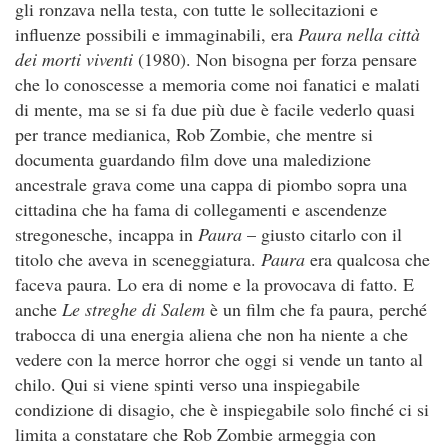
gli ronzava nella testa, con tutte le sollecitazioni e
influenze possibili e immaginabili, era
Paura nella città
dei morti viventi
(1980). Non bisogna per forza pensare
che lo conoscesse a memoria come noi fanatici e malati
di mente, ma se si fa due più due è facile vederlo quasi
per trance medianica, Rob Zombie, che mentre si
documenta guardando film dove una maledizione
ancestrale grava come una cappa di piombo sopra una
cittadina che ha fama di collegamenti e ascendenze
stregonesche, incappa in
Paura
– giusto citarlo con il
titolo che aveva in sceneggiatura.
Paura
era qualcosa che
faceva paura. Lo era di nome e la provocava di fatto. E
anche
Le streghe di Salem
è un film che fa paura, perché
trabocca di una energia aliena che non ha niente a che
vedere con la merce horror che oggi si vende un tanto al
chilo. Qui si viene spinti verso una inspiegabile
condizione di disagio, che è inspiegabile solo finché ci si
limita a constatare che Rob Zombie armeggia con