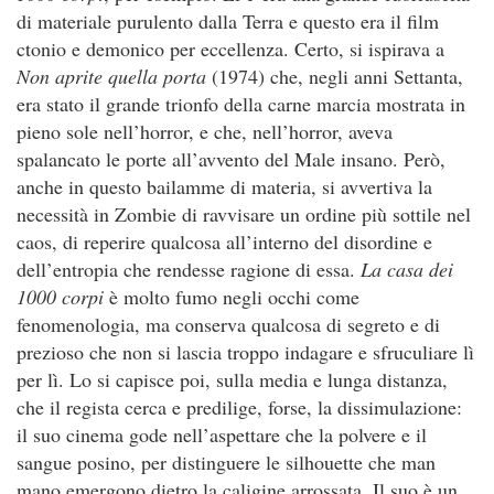
di materiale purulento dalla Terra e questo era il film
ctonio e demonico per eccellenza. Certo, si ispirava a
Non aprite quella porta
(1974) che, negli anni Settanta,
era stato il grande trionfo della carne marcia mostrata in
pieno sole nell’horror, e che, nell’horror, aveva
spalancato le porte all’avvento del Male insano. Però,
anche in questo bailamme di materia, si avvertiva la
necessità in Zombie di ravvisare un ordine più sottile nel
caos, di reperire qualcosa all’interno del disordine e
dell’entropia che rendesse ragione di essa.
La casa dei
1000 corpi
è molto fumo negli occhi come
fenomenologia, ma conserva qualcosa di segreto e di
prezioso che non si lascia troppo indagare e sfruculiare lì
per lì. Lo si capisce poi, sulla media e lunga distanza,
che il regista cerca e predilige, forse, la dissimulazione:
il suo cinema gode nell’aspettare che la polvere e il
sangue posino, per distinguere le silhouette che man
mano emergono dietro la caligine arrossata. Il suo è un