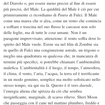
del Diavolo o, per essere meno precisi al fine di essere
più precisi, del Male. La quiddità del Male è ciò per cui
primieramente ci ricordiamo di
Paura
di Fulci. Il Male
come una marea che si alza, come un vento che comincia
a soffiare e trascina nel suo flusso le carcasse non solo
delle foglie, ma di tutte le cose umane. Non è un
paragone improvvisato, attenzione: il vento soffia dove lo
spirito del Male vuole. Esiste sia nel film di Zombie sia
in quello di Fulci una congiunzione astrale, un trigono o
meglio una quadratura su qualcosa che, in mancanza di
termini più specifici, si potrebbe chiamare l’ambientalità
malefica. L’ambientalità è il luogo, il tempo, l’atmosfera,
il clima, il vento, l’aria, l’acqua, la terra ed è terrificante
in un modo genuino, semplice ma molto sofisticato nello
stesso tempo, sia qui sia là. Questo è il vero
duende
,
l’energia aliena che sprizza da ciò che sembra
insignificante, marginale, di scarso rilievo. Sheri Moon
che passeggia con il cane nel mattino plumbeo, freddo e