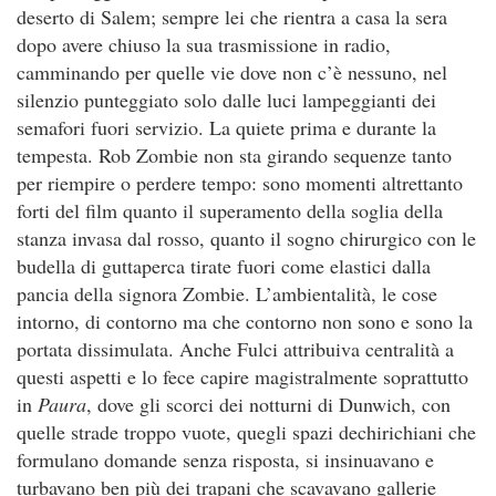
deserto di Salem; sempre lei che rientra a casa la sera
dopo avere chiuso la sua trasmissione in radio,
camminando per quelle vie dove non c’è nessuno, nel
silenzio punteggiato solo dalle luci lampeggianti dei
semafori fuori servizio. La quiete prima e durante la
tempesta. Rob Zombie non sta girando sequenze tanto
per riempire o perdere tempo: sono momenti altrettanto
forti del film quanto il superamento della soglia della
stanza invasa dal rosso, quanto il sogno chirurgico con le
budella di guttaperca tirate fuori come elastici dalla
pancia della signora Zombie. L’ambientalità, le cose
intorno, di contorno ma che contorno non sono e sono la
portata dissimulata. Anche Fulci attribuiva centralità a
questi aspetti e lo fece capire magistralmente soprattutto
in
Paura
, dove gli scorci dei notturni di Dunwich, con
quelle strade troppo vuote, quegli spazi dechirichiani che
formulano domande senza risposta, si insinuavano e
turbavano ben più dei trapani che scavavano gallerie