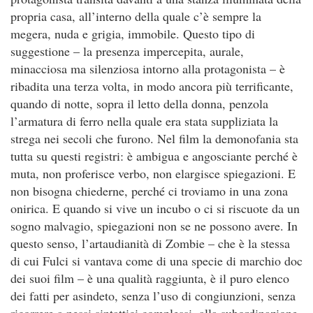
propria casa, all’interno della quale c’è sempre la
megera, nuda e grigia, immobile. Questo tipo di
suggestione – la presenza impercepita, aurale,
minacciosa ma silenziosa intorno alla protagonista – è
ribadita una terza volta, in modo ancora più terrificante,
quando di notte, sopra il letto della donna, penzola
l’armatura di ferro nella quale era stata suppliziata la
strega nei secoli che furono. Nel film la demonofania sta
tutta su questi registri: è ambigua e angosciante perché è
muta, non proferisce verbo, non elargisce spiegazioni. E
non bisogna chiederne, perché ci troviamo in una zona
onirica. E quando si vive un incubo o ci si riscuote da un
sogno malvagio, spiegazioni non se ne possono avere. In
questo senso, l’artaudianità di Zombie – che è la stessa
di cui Fulci si vantava come di una specie di marchio doc
dei suoi film – è una qualità raggiunta, è il puro elenco
dei fatti per asindeto, senza l’uso di congiunzioni, senza
ricorrere a nessi sintattici complessi, alla subordinazione,