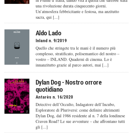
in Fiume d’Italia, dando vita a quella che sarebbe stata
una rivoluzione durata cinquecento giorni.
Un’atmosfera febbricitante e festosa, ma anzitutto
sacra, qui [...]
Aldo Lado
Inland n. 9/2019
Quello che stringete tra le mani è il numero più
complesso, stratificato, polisemantico del nostro –
vostro – INLAND. Quaderni di cinema. Lo è
innanzitutto grazie al parco autori, mai [...]
Dylan Dog - Nostro orrore
quotidiano
Antarès n. 16/2020
Detective dell’Occulto, Indagatore dell’Incubo,
Esploratore di Pluriversi: come definire altrimenti
Dylan Dog, dal 1986 residente al n. 7 della londinese
Craven Road? Le sue avventure – che affrontano tutti
gli [...]