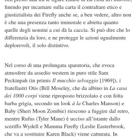
finendo per incarnare sulla carta il contraltare etico e
giustizialista dei Firefly anche se, a ben vedere, altro non
è che una presenza tanto immorale e abietta quanto
quelle degli uomini a cui dà la caccia. Si può dire che lo
differenzia da loro, e ne protegge le azioni ugualmente
deplorevoli, il solo distintivo.
Nel corso di una prolungata sparatoria, che evoca
atmosfere da assedio western in puro stile Sam
Peckinpah (in primis
Il mucchio selvaggio
[1969]), i
fratellastri Otis (Bill Moseley, che da albino in
La casa
dei 1000 corpi
viene riproposto brizzolato e con folta
barba grigia, secondo un look
à la
Charles Manson) e
Baby (Sheri Moon Zombie) riescono a fuggire dal retro,
mentre Rufus (Tyler Mane) è ucciso all’istante dallo
sceriffo Wydell e Mamma Firefly (Leslie Easterbrook,
che va a sostituire Karen Black) viene catturata. In