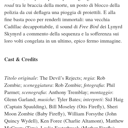
road
tra le braccia della morte, un posto di blocco della
polizia da cui deflagra una pioggia di proiettili. E alla
fine basta poco per renderli immortali: una vecchia
Cadillac decappottabile, il sound di
Free Bird
dei Lynyrd
Skynyrd a commento della sequenza e la sofferenza sui
loro volti congelata in un ultimo, epico fermo immagine.
Cast & Credits
Titolo originale
: The Devil’s Rejects;
regia
: Rob
Zombie;
sceneggiatura
: Rob Zombie;
fotografia
: Phil
Parmet;
scenografia
: Anthony Tremblay;
montaggio
:
Glenn Garland;
musiche
: Tyler Bates;
interpreti
: Sid Haig
(Captain Spaulding), Bill Moseley (Otis Firefly), Sheri
Moon Zombie (Baby Firefly), William Forsythe (John
Quincy Wydell), Ken Foree (Charlie Altamont), Matthew
McGrory (Tiny), Leslie Easterbrook (Mother Firefly),