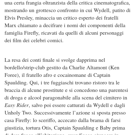
una certa frangia oltranzista della critica cinematografica,
mostrando un grottesco confronto in cui Wydell, patito di
Elvis Presley, minaccia un critico esperto dei fratelli
Marx chiamato a decifrare i nomi dei componenti della
famiglia Firefly, ricavati da quelli di alcuni personaggi
dei film dei celebri comici.
La resa dei conti finale si svolge dapprima nel
bordello/strip-club gestito da Charlie Altamont (Ken
Foree), il fratello afro e cocainomane di Captain
Spaulding. Qui, i tre fuggiaschi trovano ristoro tra le
braccia di alcune prostitute e si concedono una parentesi
di droga e alcool paragonabile alla scena del cimitero in
Easy Rider
, salvo poi essere catturati da Wydell e dagli
Unholy Two. Successivamente l’azione si sposta presso
casa Firefly: lo sceriffo, accecato dalla brama di farsi
giustizia, tortura Otis, Captain Spaulding e Baby prima
di dare fuoco all’abitazione, quand’ecco giungere in