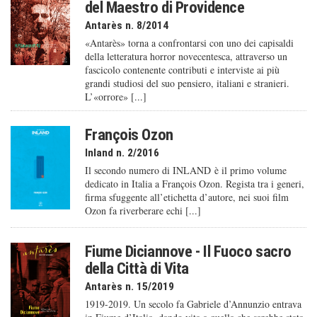
del Maestro di Providence
Antarès n. 8/2014
«Antarès» torna a confrontarsi con uno dei capisaldi
della letteratura horror novecentesca, attraverso un
fascicolo contenente contributi e interviste ai più
grandi studiosi del suo pensiero, italiani e stranieri.
L’«orrore» [...]
François Ozon
Inland n. 2/2016
Il secondo numero di INLAND è il primo volume
dedicato in Italia a François Ozon. Regista tra i generi,
firma sfuggente all’etichetta d’autore, nei suoi film
Ozon fa riverberare echi [...]
Fiume Diciannove - Il Fuoco sacro
della Città di Vita
Antarès n. 15/2019
1919-2019. Un secolo fa Gabriele d’Annunzio entrava