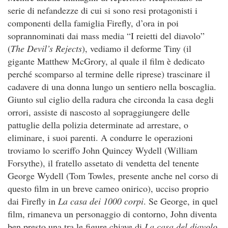
serie di nefandezze di cui si sono resi protagonisti i
componenti della famiglia Firefly, d’ora in poi
soprannominati dai mass media “I reietti del diavolo”
(
The Devil’s Rejects
), vediamo il deforme Tiny (il
gigante Matthew McGrory, al quale il film è dedicato
perché scomparso al termine delle riprese) trascinare il
cadavere di una donna lungo un sentiero nella boscaglia.
Giunto sul ciglio della radura che circonda la casa degli
orrori, assiste di nascosto al sopraggiungere delle
pattuglie della polizia determinate ad arrestare, o
eliminare, i suoi parenti. A condurre le operazioni
troviamo lo sceriffo John Quincey Wydell (William
Forsythe), il fratello assetato di vendetta del tenente
George Wydell (Tom Towles, presente anche nel corso di
questo film in un breve cameo onirico), ucciso proprio
dai Firefly in
La casa dei 1000 corpi
. Se George, in quel
film, rimaneva un personaggio di contorno, John diventa
ben presto una tra le figure chiave di
La casa del diavolo
,