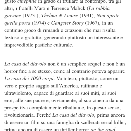
gusto
cinéphile
in grado di frullare al contempo, tra gli
altri, i fratelli Marx e Terrence Malick (
La rabbia
giovane
[1973]),
Thelma & Louise
(1991),
Non aprite
quella porta
(1974) e
Gangster Story
(1967), in un
continuo gioco di rimandi e citazioni che mai risulta
lezioso o gratuito, generando piuttosto un interessante e
imprevedibile pastiche culturale.
La casa del diavolo
non è un semplice sequel e non è un
horror fine a se stesso, come al contrario poteva apparire
La casa dei 1000 corpi
. Va inteso, piuttosto, come un
vero e proprio saggio sull’America, raffinato e
ultraviolento, capace di guardare ai suoi miti, ai suoi
eroi, alle sue paure e, ovviamente, al suo cinema da una
prospettiva completamente ribaltata e, in questo senso,
rivoluzionaria. Perché
La casa del diavolo
, prima ancora
di essere un film su una famiglia di scellerati serial killer,
prima ancora di essere un thriller-horror
on the road
,