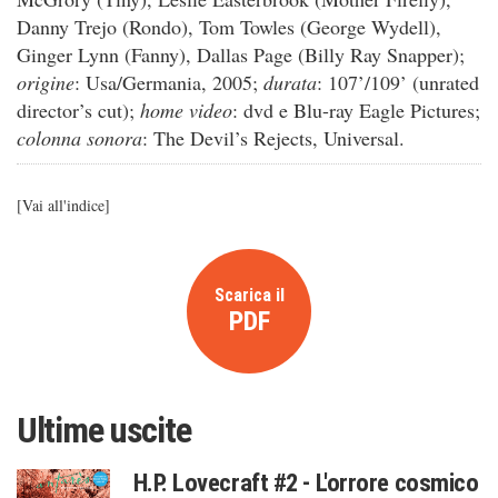
Danny Trejo (Rondo), Tom Towles (George Wydell),
Ginger Lynn (Fanny), Dallas Page (Billy Ray Snapper);
origine
: Usa/Germania, 2005;
durata
: 107’/109’ (unrated
director’s cut);
home video
: dvd e Blu-ray Eagle Pictures;
colonna sonora
: The Devil’s Rejects, Universal.
[
Vai all'indice
]
Scarica il
PDF
Ultime uscite
H.P. Lovecraft #2 - L'orrore cosmico