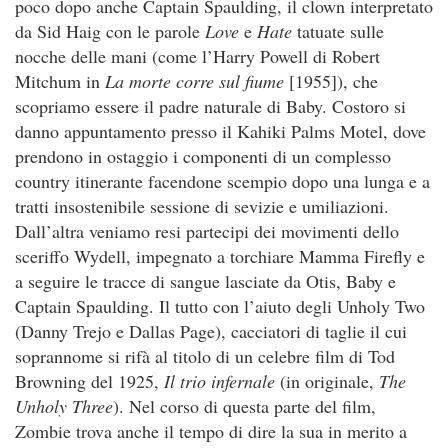
poco dopo anche Captain Spaulding, il clown interpretato
da Sid Haig con le parole
Love
e
Hate
tatuate sulle
nocche delle mani (come l’Harry Powell di Robert
Mitchum in
La morte corre sul fiume
[1955]), che
scopriamo essere il padre naturale di Baby. Costoro si
danno appuntamento presso il Kahiki Palms Motel, dove
prendono in ostaggio i componenti di un complesso
country itinerante facendone scempio dopo una lunga e a
tratti insostenibile sessione di sevizie e umiliazioni.
Dall’altra veniamo resi partecipi dei movimenti dello
sceriffo Wydell, impegnato a torchiare Mamma Firefly e
a seguire le tracce di sangue lasciate da Otis, Baby e
Captain Spaulding. Il tutto con l’aiuto degli Unholy Two
(Danny Trejo e Dallas Page), cacciatori di taglie il cui
soprannome si rifà al titolo di un celebre film di Tod
Browning del 1925,
Il trio infernale
(in originale,
The
Unholy Three
). Nel corso di questa parte del film,
Zombie trova anche il tempo di dire la sua in merito a