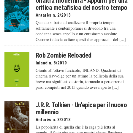
Un'altra modernità - Appunti per una
critica metafisica del nostro tempo
Antarès n. 2/2013
Quando si tratta di analizzare il proprio tempo,
solitamente i contemporanei si dividono tra una
condanna senza appello e un entusiasmo assoluto.
Occorre tuttavia evitare questi due approcci – del [...]
Rob Zombie Reloaded
Inland n. 8/2019
Giunto all’ottavo fascicolo, INLAND. Quaderni di
cinema riavvolge per un attimo la pellicola della sua
breve ma significativa storia, tornando a percorrere i
passi compiuti nel 2015 quando aveva aperto [...]
J.R.R. Tolkien - Un'epica per il nuovo
millennio
Antarès n. 3/2013
La popolarità di quella che è la saga più letta al
mondo, il fatto che essa non mostri alcuna flessione,