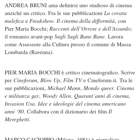
ANDREA BRUNI ama definirsi uno studioso di cinema
anziché un critico. Fra le sue pubblicazioni
La covata
malefica
e
Freakshow. Il cinema della difformità
, con
Pier Maria Bocchi;
Racconti dell’Orrore e dell’Assurdo
;
il romanzo avant-pop
Sugli Sugli Bane Bane
. Lavora
come Assessore alla Cultura presso il comune di Massa
Lombarda (Ravenna).
PIER MARIA BOCCHI è critico cinematografico. Scrive
per
Cineforum
,
Blow Up
,
Film TV
e Cineforum.it. Tra le
sue pubblicazioni,
Michael Mann
,
Mondo queer. Cinema
e militanza gay
,
Woody Allen. Quarant’anni di cinema
,
Invasion Usa. Idee e ideologie del cinema americano
anni ‘80
. Collabora con il dizionario dei film
Il
Mereghetti
.
MARCO CACIOPPO (Milano, 1981) è giornalista,