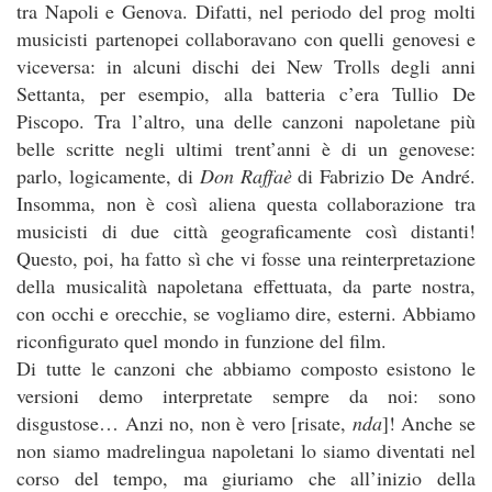
tra Napoli e Genova. Difatti, nel periodo del prog molti
musicisti partenopei collaboravano con quelli genovesi e
viceversa: in alcuni dischi dei New Trolls degli anni
Settanta, per esempio, alla batteria c’era Tullio De
Piscopo. Tra l’altro, una delle canzoni napoletane più
belle scritte negli ultimi trent’anni è di un genovese:
parlo, logicamente, di
Don Raffaè
di Fabrizio De André.
Insomma, non è così aliena questa collaborazione tra
musicisti di due città geograficamente così distanti!
Questo, poi, ha fatto sì che vi fosse una reinterpretazione
della musicalità napoletana effettuata, da parte nostra,
con occhi e orecchie, se vogliamo dire, esterni. Abbiamo
riconfigurato quel mondo in funzione del film.
Di tutte le canzoni che abbiamo composto esistono le
versioni demo interpretate sempre da noi: sono
disgustose… Anzi no, non è vero [risate,
nda
]! Anche se
non siamo madrelingua napoletani lo siamo diventati nel
corso del tempo, ma giuriamo che all’inizio della