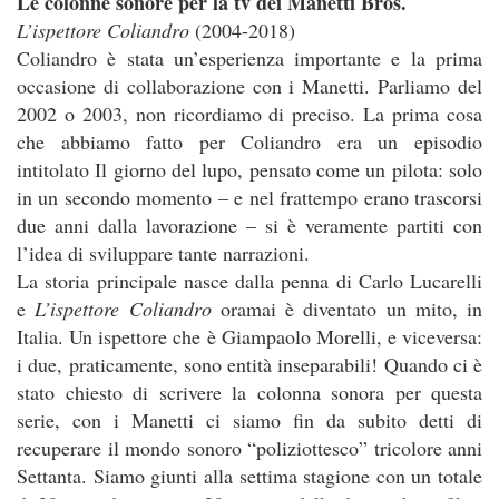
Le colonne sonore per la tv dei Manetti Bros.
L’ispettore Coliandro
(2004-2018)
Coliandro è stata un’esperienza importante e la prima
occasione di collaborazione con i Manetti. Parliamo del
2002 o 2003, non ricordiamo di preciso. La prima cosa
che abbiamo fatto per Coliandro era un episodio
intitolato Il giorno del lupo, pensato come un pilota: solo
in un secondo momento – e nel frattempo erano trascorsi
due anni dalla lavorazione – si è veramente partiti con
l’idea di sviluppare tante narrazioni.
La storia principale nasce dalla penna di Carlo Lucarelli
e
L’ispettore Coliandro
oramai è diventato un mito, in
Italia. Un ispettore che è Giampaolo Morelli, e viceversa:
i due, praticamente, sono entità inseparabili! Quando ci è
stato chiesto di scrivere la colonna sonora per questa
serie, con i Manetti ci siamo fin da subito detti di
recuperare il mondo sonoro “poliziottesco” tricolore anni
Settanta. Siamo giunti alla settima stagione con un totale