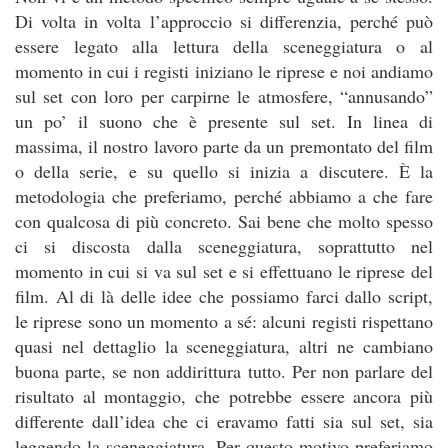
Di volta in volta l’approccio si differenzia, perché può
essere legato alla lettura della sceneggiatura o al
momento in cui i registi iniziano le riprese e noi andiamo
sul set con loro per carpirne le atmosfere, “annusando”
un po’ il suono che è presente sul set. In linea di
massima, il nostro lavoro parte da un premontato del film
o della serie, e su quello si inizia a discutere. È la
metodologia che preferiamo, perché abbiamo a che fare
con qualcosa di più concreto. Sai bene che molto spesso
ci si discosta dalla sceneggiatura, soprattutto nel
momento in cui si va sul set e si effettuano le riprese del
film. Al di là delle idee che possiamo farci dallo script,
le riprese sono un momento a sé: alcuni registi rispettano
quasi nel dettaglio la sceneggiatura, altri ne cambiano
buona parte, se non addirittura tutto. Per non parlare del
risultato al montaggio, che potrebbe essere ancora più
differente dall’idea che ci eravamo fatti sia sul set, sia
leggendo la sceneggiatura. Per questo motivo preferiamo