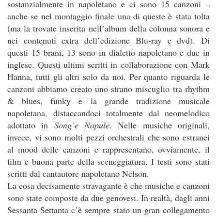
sostanzialmente in napoletano e ci sono 15 canzoni –
anche se nel montaggio finale una di queste è stata tolta
(ma la trovate inserita nell’album della colonna sonora e
nei contenuti extra dell’edizione Blu-ray e dvd). Di
questi 15 brani, 13 sono in dialetto napoletano e due in
inglese. Questi ultimi scritti in collaborazione con Mark
Hanna, tutti gli altri solo da noi. Per quanto riguarda le
canzoni abbiamo creato uno strano miscuglio tra rhythm
& blues, funky e la grande tradizione musicale
napoletana, distaccandoci totalmente dal neomelodico
adottato in
Song’e Napule
. Nelle musiche originali,
invece, vi sono molti pezzi orchestrali che sono estranei
al mood delle canzoni e rappresentano, ovviamente, il
film e buona parte della sceneggiatura. I testi sono stati
scritti dal cantautore napoletano Nelson.
La cosa decisamente stravagante è che musiche e canzoni
sono state composte da due genovesi. In realtà, dagli anni
Sessanta-Settanta c’è sempre stato un gran collegamento