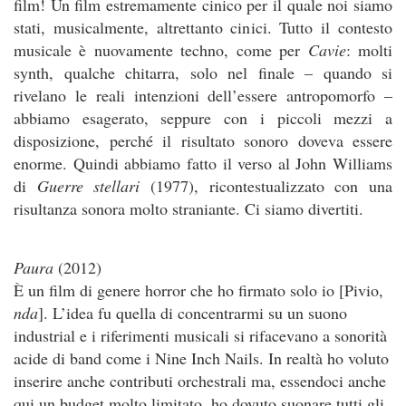
film! Un film estremamente cinico per il quale noi siamo
stati, musicalmente, altrettanto cinici. Tutto il contesto
musicale è nuovamente techno, come per
Cavie
: molti
synth, qualche chitarra, solo nel finale – quando si
rivelano le reali intenzioni dell’essere antropomorfo –
abbiamo esagerato, seppure con i piccoli mezzi a
disposizione, perché il risultato sonoro doveva essere
enorme. Quindi abbiamo fatto il verso al John Williams
di
Guerre stellari
(1977), ricontestualizzato con una
risultanza sonora molto straniante. Ci siamo divertiti.
Paura
(2012)
È un film di genere horror che ho firmato solo io [Pivio,
nda
]. L’idea fu quella di concentrarmi su un suono
industrial e i riferimenti musicali si rifacevano a sonorità
acide di band come i Nine Inch Nails. In realtà ho voluto
inserire anche contributi orchestrali ma, essendoci anche
qui un budget molto limitato, ho dovuto suonare tutti gli