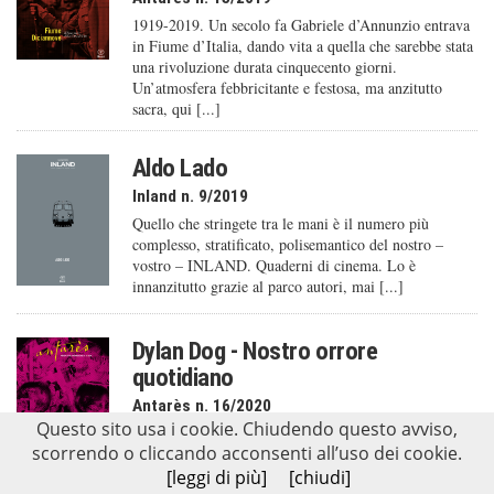
1919-2019. Un secolo fa Gabriele d’Annunzio entrava
in Fiume d’Italia, dando vita a quella che sarebbe stata
una rivoluzione durata cinquecento giorni.
Un’atmosfera febbricitante e festosa, ma anzitutto
sacra, qui [...]
Aldo Lado
Inland n. 9/2019
Quello che stringete tra le mani è il numero più
complesso, stratificato, polisemantico del nostro –
vostro – INLAND. Quaderni di cinema. Lo è
innanzitutto grazie al parco autori, mai [...]
Dylan Dog - Nostro orrore
quotidiano
Antarès n. 16/2020
Questo sito usa i cookie. Chiudendo questo avviso,
Detective dell’Occulto, Indagatore dell’Incubo,
scorrendo o cliccando acconsenti all’uso dei cookie.
Esploratore di Pluriversi: come definire altrimenti
Dylan Dog, dal 1986 residente al n. 7 della londinese
[leggi di più]
[chiudi]