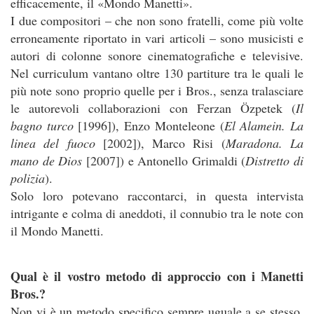
efficacemente, il «Mondo Manetti».
I due compositori – che non sono fratelli, come più volte
erroneamente riportato in vari articoli – sono musicisti e
autori di colonne sonore cinematografiche e televisive.
Nel curriculum vantano oltre 130 partiture tra le quali le
più note sono proprio quelle per i Bros., senza tralasciare
le autorevoli collaborazioni con Ferzan Özpetek (
Il
bagno turco
[1996]), Enzo Monteleone (
El Alamein. La
linea del fuoco
[2002]), Marco Risi (
Maradona. La
mano de Dios
[2007]) e Antonello Grimaldi (
Distretto di
polizia
).
Solo loro potevano raccontarci, in questa intervista
intrigante e colma di aneddoti, il connubio tra le note con
il Mondo Manetti.
Qual è il vostro metodo di approccio con i Manetti
Bros.?
Non vi è un metodo specifico sempre uguale a se stesso.