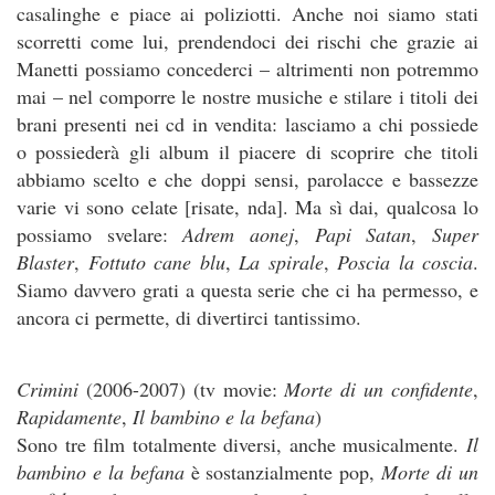
casalinghe e piace ai poliziotti. Anche noi siamo stati
scorretti come lui, prendendoci dei rischi che grazie ai
Manetti possiamo concederci – altrimenti non potremmo
mai – nel comporre le nostre musiche e stilare i titoli dei
brani presenti nei cd in vendita: lasciamo a chi possiede
o possiederà gli album il piacere di scoprire che titoli
abbiamo scelto e che doppi sensi, parolacce e bassezze
varie vi sono celate [risate, nda]. Ma sì dai, qualcosa lo
possiamo svelare:
Adrem aonej
,
Papi Satan
,
Super
Blaster
,
Fottuto cane blu
,
La spirale
,
Poscia la coscia
.
Siamo davvero grati a questa serie che ci ha permesso, e
ancora ci permette, di divertirci tantissimo.
Crimini
(2006-2007) (tv movie:
Morte di un confidente
,
Rapidamente
,
Il bambino e la befana
)
Sono tre film totalmente diversi, anche musicalmente.
Il
bambino e la befana
è sostanzialmente pop,
Morte di un