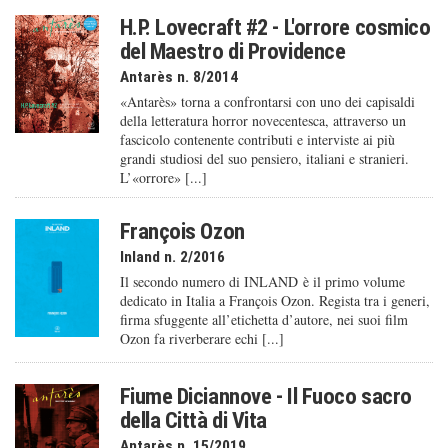
H.P. Lovecraft #2 - L'orrore cosmico
del Maestro di Providence
Antarès n. 8/2014
«Antarès» torna a confrontarsi con uno dei capisaldi
della letteratura horror novecentesca, attraverso un
fascicolo contenente contributi e interviste ai più
grandi studiosi del suo pensiero, italiani e stranieri.
L’«orrore» [...]
François Ozon
Inland n. 2/2016
Il secondo numero di INLAND è il primo volume
dedicato in Italia a François Ozon. Regista tra i generi,
firma sfuggente all’etichetta d’autore, nei suoi film
Ozon fa riverberare echi [...]
Fiume Diciannove - Il Fuoco sacro
della Città di Vita
Antarès n. 15/2019