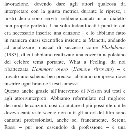
lavorazione, dovendo dare agli attori qualcosa da
interpretare con la giusta metrica durante le riprese, i
nostri demo sono serviti, sebbene cantati in un dialetto
non proprio perfetto. Una volta indentificati i punti in cui
era necessario inserire una canzone – e lo abbiamo fatto
in maniera quasi scientifica insieme ai Manetti, andando
ad analizzare musical di successo come
Flashdance
(1983), di cui abbiamo realizzato una cover in napoletano
del celebre tema portante, What a Feeling, da noi
ribattezzata
L’ammore
overo
(
L’amore ritrovato
) – e
trovato uno schema ben preciso, abbiamo compreso dove
inserire ogni brano e i testi annessi.
Questo anche grazie all’intervento di Nelson sui testi e
agli attori/interpreti. Abbiamo riformulato nel migliore
dei modi le canzoni, così da aiutare il più possibile chi le
doveva cantare in scena: non tutti gli attori del film sono
cantanti professionisti, anche se, francamente, Serena
Rossi – pur non essendolo di professione – è una