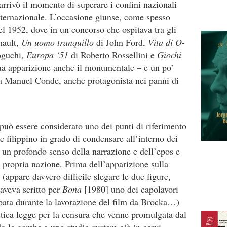
arrivò il momento di superare i confini nazionali
nternazionale. L’occasione giunse, come spesso
el 1952, dove in un concorso che ospitava tra gli
mault,
Un uomo tranquillo
di John Ford,
Vita di O-
oguchi,
Europa ‘51
di Roberto Rossellini e
Giochi
ua apparizione anche il monumentale – e un po’
da Manuel Conde, anche protagonista nei panni di
può essere considerato uno dei punti di riferimento
e filippino in grado di condensare all’interno dei
 un profondo senso della narrazione e dell’epos e
la propria nazione. Prima dell’apparizione sulla
appare davvero difficile slegare le due figure,
 aveva scritto per
Bona
[1980] uno dei capolavori
bbata durante la lavorazione del film da Brocka…)
stica legge per la censura che venne promulgata dal