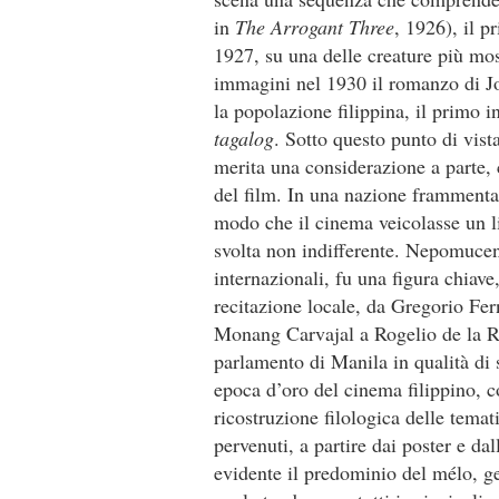
in
The Arrogant Three
, 1926), il p
1927, su una delle creature più most
immagini nel 1930 il romanzo di J
la popolazione filippina, il primo i
tagalog
. Sotto questo punto di vist
merita una considerazione a parte, 
del film. In una nazione frammentata
modo che il cinema veicolasse un l
svolta non indifferente. Nepomucen
internazionali, fu una figura chiave,
recitazione locale, da Gregorio Fer
Monang Carvajal a Rogelio de la Ro
parlamento di Manila in qualità di 
epoca d’oro del cinema filippino, c
ricostruzione filologica delle temat
pervenuti, a partire dai poster e da
evidente il predominio del mélo, gen