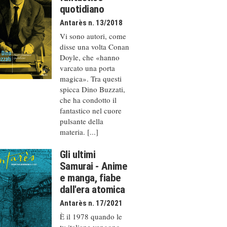
quotidiano
Antarès n. 13/2018
Vi sono autori, come
disse una volta Conan
Doyle, che «hanno
varcato una porta
magica». Tra questi
spicca Dino Buzzati,
che ha condotto il
fantastico nel cuore
pulsante della
materia. [...]
Gli ultimi
Samurai - Anime
e manga, fiabe
dall'era atomica
Antarès n. 17/2021
È il 1978 quando le
tv italiane vengono