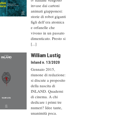
invase dai cartoni
animati giapponesi:
storie di robot giganti
figli dell’era atomica
e orfanelle che
vivono in un passato
dimenticato. Presto si
[...]
William Lustig
Inland n. 13/2020
Gennaio 2015,
riunone di redazione:
si discute a proposito
della nascita di
INLAND. Quaderni
di cinema. A chi
dedicare i primi tre
numeri? Idee tante,
unanimità poca.