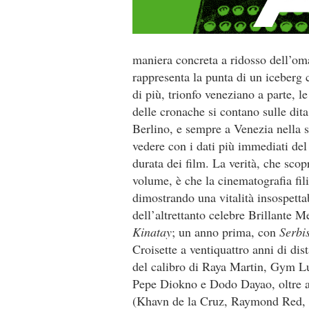
maniera concreta a ridosso dell’om
rappresenta la punta di un iceberg 
di più, trionfo veneziano a parte, l
delle cronache si contano sulle dit
Berlino, e sempre a Venezia nella 
vedere con i dati più immediati del
durata dei film. La verità, che scopr
volume, è che la cinematografia fili
dimostrando una vitalità insospetta
dell’altrettanto celebre Brillante
Kinatay
; un anno prima, con
Serbi
Croisette a ventiquattro anni di di
del calibro di Raya Martin, Gym L
Pepe Diokno e Dodo Dayao, oltre a
(Khavn de la Cruz, Raymond Red, K