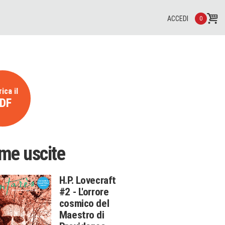
ACCEDI
0
ica il
DF
ime uscite
H.P. Lovecraft
#2 - L'orrore
cosmico del
Maestro di