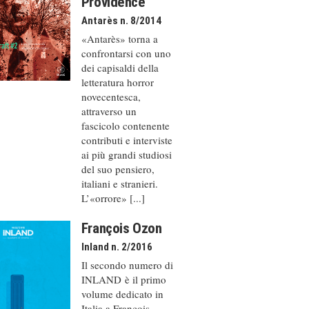
Providence
Antarès n. 8/2014
«Antarès» torna a
confrontarsi con uno
dei capisaldi della
letteratura horror
novecentesca,
attraverso un
fascicolo contenente
contributi e interviste
ai più grandi studiosi
del suo pensiero,
italiani e stranieri.
L’«orrore» [...]
François Ozon
Inland n. 2/2016
Il secondo numero di
INLAND è il primo
volume dedicato in
Italia a François