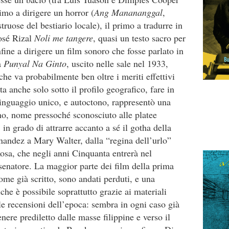
rimo a dirigere un horror (
Ang Manananggal
,
ruose del bestiario locale), il primo a tradurre in
osé Rizal
Noli me tangere
, quasi un testo sacro per
nfine a dirigere un film sonoro che fosse parlato in
a
Punyal Na Ginto
, uscito nelle sale nel 1933,
che va probabilmente ben oltre i meriti effettivi
 anche solo sotto il profilo geografico, fare in
inguaggio unico, e autoctono, rappresentò una
o, nome pressoché sconosciuto alle platee
 in grado di attrarre accanto a sé il gotha della
nandez a Mary Walter, dalla “regina dell’urlo”
sa, che negli anni Cinquanta entrerà nel
senatore. La maggior parte dei film della prima
ome già scritto, sono andati perduti, e una
iche è possibile soprattutto grazie ai materiali
lle recensioni dell’epoca: sembra in ogni caso già
ere prediletto dalle masse filippine e verso il