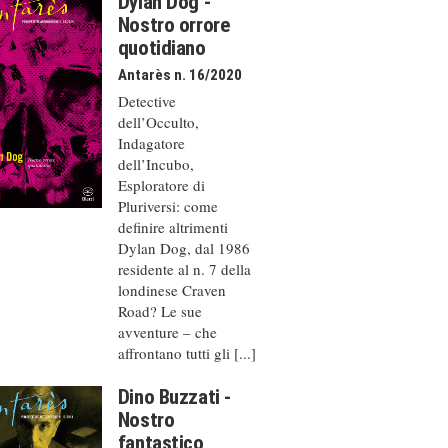
Dylan Dog -
Nostro orrore
quotidiano
Antarès n. 16/2020
Detective
dell’Occulto,
Indagatore
dell’Incubo,
Esploratore di
Pluriversi: come
definire altrimenti
Dylan Dog, dal 1986
residente al n. 7 della
londinese Craven
Road? Le sue
avventure – che
affrontano tutti gli [...]
Dino Buzzati -
Nostro
fantastico