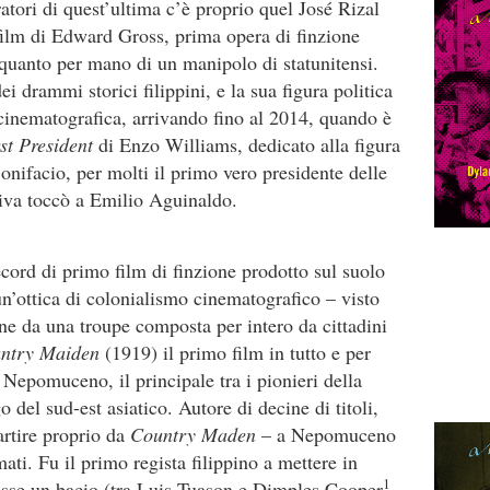
iratori di quest’ultima c’è proprio quel José Rizal
to film di Edward Gross, prima opera di finzione
r quanto per mano di un manipolo di statunitensi.
i drammi storici filippini, e la sua figura politica
 cinematografica, arrivando fino al 2014, quando è
st President
di Enzo Williams, dedicato alla figura
nifacio, per molti il primo vero presidente delle
ttiva toccò a Emilio Aguinaldo.
ecord di primo film di finzione prodotto sul suolo
n’ottica di colonialismo cinematografico – visto
ine da una troupe composta per intero da cittadini
ntry Maiden
(1919) il primo film in tutto e per
é Nepomuceno, il principale tra i pionieri della
o del sud-est asiatico. Autore di decine di titoli,
artire proprio da
Country Maden
– a Nepomuceno
ati. Fu il primo regista filippino a mettere in
1
sse un bacio (tra Luis Tuason e Dimples Cooper