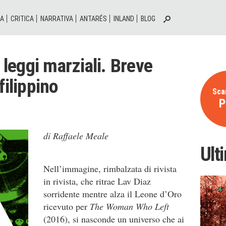
IA
CRITICA
NARRATIVA
ANTARÉS
INLAND
BLOG
e leggi marziali. Breve
filippino
Scar
P
di Raffaele Meale
Ult
Nell’immagine, rimbalzata di rivista
in rivista, che ritrae Lav Diaz
sorridente mentre alza il Leone d’Oro
ricevuto per
The Woman Who Left
(2016), si nasconde un universo che ai