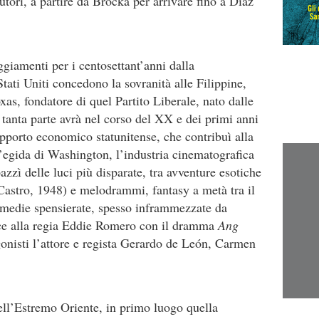
autori, a partire da Brocka per arrivare fino a Diaz
eggiamenti per i centosettant’anni dalla
tati Uniti concedono la sovranità alle Filippine,
as, fondatore di quel Partito Liberale, nato dalle
e tanta parte avrà nel corso del XX e dei primi anni
pporto economico statunitense, che contribuì alla
 l’egida di Washington, l’industria cinematografica
azzì delle luci più disparate, tra avventure esotiche
astro, 1948) e melodrammi, fantasy a metà tra il
ommedie spensierate, spesso inframmezzate da
ce alla regia Eddie Romero con il dramma
Ang
gonisti l’attore e regista Gerardo de León, Carmen
ll’Estremo Oriente, in primo luogo quella