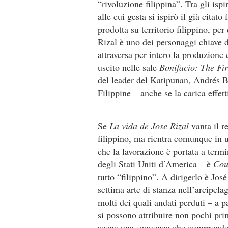
“rivoluzione filippina”. Tra gli isp
alle cui gesta si ispirò il già cita
prodotta su territorio filippino, pe
Rizal è uno dei personaggi chiave de
attraversa per intero la produzione
uscito nelle sale
Bonifacio: The Fir
del leader del Katipunan, Andrés Bo
Filippine – anche se la carica effe
Se
La vida de Jose Rizal
vanta il r
filippino, ma rientra comunque in u
che la lavorazione è portata a term
degli Stati Uniti d’America – è
Cou
tutto “filippino”. A dirigerlo è Jos
settima arte di stanza nell’arcipelag
molti dei quali andati perduti – a p
si possono attribuire non pochi prim
scena una sequenza che comprende