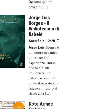
Restano quattro
progetti, [...]
Jorge Luis
Borges - Il
Bibliotecario di
Babele
Antarès n. 12/2017
Jorge Luis Borges è
un autore oceanico,
un crocevia di
esperienze, storie,
civiltà e piani
dell’essere, un
caleido­scopio nel
quale il passato si fa
futuro e il futuro si
rispecchia [...]
Rote Armee