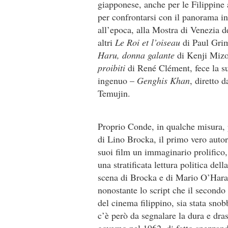
giapponese, anche per le Filippine 
per confrontarsi con il panorama i
all’epoca, alla Mostra di Venezia d
altri
Le Roi et l’oiseau
di Paul Gri
Haru, donna galante
di Kenji Miz
proibiti
di René Clément, fece la s
ingenuo –
Genghis Khan
, diretto 
Temujin.
Proprio Conde, in qualche misura, 
di Lino Brocka, il primo vero autor
suoi film un immaginario prolifico,
una stratificata lettura politica del
scena di Brocka e di Mario O’Hara (
nonostante lo script che il secondo
del cinema filippino, sia stata sno
c’è però da segnalare la dura e dra