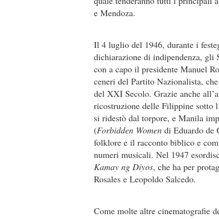
quale tenderanno tutti i principali 
e Mendoza.
Il 4 luglio del 1946, durante i fest
dichiarazione di indipendenza, gli S
con a capo il presidente Manuel Rox
ceneri del Partito Nazionalista, ch
del XXI Secolo. Grazie anche all’a
ricostruzione delle Filippine sotto
si ridestò dal torpore, e Manila imp
(
Forbidden Women
di Eduardo de C
folklore e il racconto biblico e c
numeri musicali. Nel 1947 esordis
Kamay ng Diyos
, che ha per prota
Rosales e Leopoldo Salcedo.
Come molte altre cinematografie de