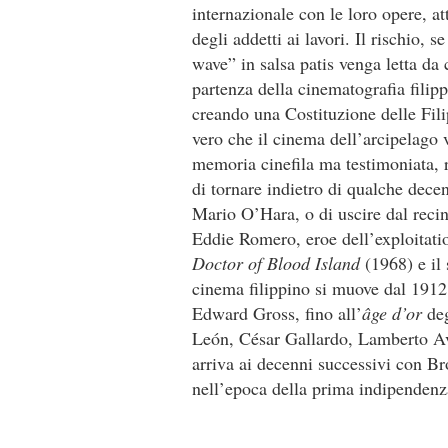
internazionale con le loro opere, at
degli addetti ai lavori. Il rischio, 
wave” in salsa patis venga letta da
partenza della cinematografia filip
creando una Costituzione delle Filip
vero che il cinema dell’arcipelago v
memoria cinefila ma testimoniata, r
di tornare indietro di qualche dec
Mario O’Hara, o di uscire dal recin
Eddie Romero, eroe dell’exploitati
Doctor of Blood Island
(1968) e il
cinema filippino si muove dal 1912
Edward Gross, fino all’
âge d’or
de
León, César Gallardo, Lamberto Av
arriva ai decenni successivi con B
nell’epoca della prima indipendenz