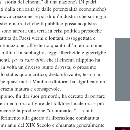
la “storia del cinema” di una nazione? Di padri
ti dalla curiosità (e dalle potenzialità economiche)
nuova creazione, e poi di un’industria che sorregga
sivi e narrativi che il pubblico possa acquisire
 sono ancora una terra in crisi politica pressoché
ttuta da Paesi vicini e lontani, assoggettata e
ontinuazione, all’esterno quanto all’interno, come
militari in subbuglio, leggi liberticide e guerriglie
menti,
ça va sans dire
, che il cinema filippino ha
 in volta un diverso punto di vista, o prossimo
llo status quo e critico, destabilizzante, teso a un
he quasi mai a Manila e dintorni ha significato un
ocrazia matura e consapevole.
ippino, fin dai suoi primordi, ha cercato di portare
ferimento ora a figure del folklore locale ora – più
oncerne la produzione “drammatica” – a fatti
riferimento alla guerra di liberazione combattuta
ltimi anni del XIX Secolo e chiamata generalmente