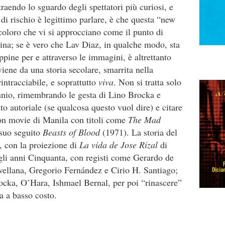
traendo lo sguardo degli spettatori più curiosi, e
se di rischio è legittimo parlare, è che questa “new
 coloro che vi si approcciano come il punto di
pina; se è vero che Lav Diaz, in qualche modo, sta
pine per e attraverso le immagini, è altrettanto
iene da una storia secolare, smarrita nella
intracciabile, e soprattutto
viva
. Non si tratta solo
ennio, rimembrando le gesta di Lino Brocka e
to autoriale (se qualcosa questo vuol dire) e citare
on movie di Manila con titoli come
The Mad
 suo seguito
Beasts of Blood
(1971). La storia del
, con la proiezione di
La vida de Jose Rizal
di
gli anni Cinquanta, con registi come Gerardo de
ellana, Gregorio Fernández e Cirio H. Santiago;
rocka, O’Hara, Ishmael Bernal, per poi “rinascere”
a a basso costo.