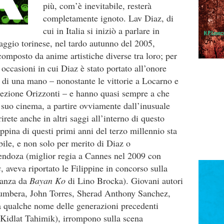
più, com’è inevitabile, resterà
completamente ignoto. Lav Diaz, di
cui in Italia si iniziò a parlare in
aggio torinese, nel tardo autunno del 2005,
composto da anime artistiche diverse tra loro; per
e occasioni in cui Diaz è stato portato all’onore
a di una mano – nonostante le vittorie a Locarno e
sezione Orizzonti – e hanno quasi sempre a che
 suo cinema, a partire ovviamente dall’inusuale
irete anche in altri saggi all’interno di questo
ppina di questi primi anni del terzo millennio sta
bile, e non solo per merito di Diaz o
 Mendoza (miglior regia a Cannes nel 2009 con
s
, aveva riportato le Filippine in concorso sulla
stanza da
Bayan Ko
di Lino Brocka). Giovani autori
umbera, John Torres, Sherad Anthony Sanchez,
 qualche nome delle generazioni precedenti
idlat Tahimik), irrompono sulla scena