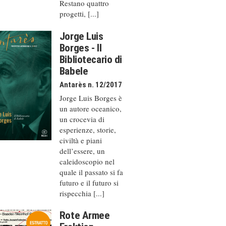
Restano quattro
progetti, [...]
Jorge Luis
Borges - Il
Bibliotecario di
Babele
Antarès n. 12/2017
Jorge Luis Borges è
un autore oceanico,
un crocevia di
esperienze, storie,
civiltà e piani
dell’essere, un
caleido­scopio nel
quale il passato si fa
futuro e il futuro si
rispecchia [...]
Rote Armee