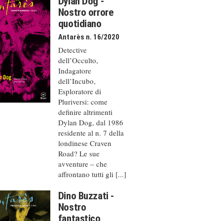
Dylan Dog -
Nostro orrore
quotidiano
Antarès n. 16/2020
Detective
dell’Occulto,
Indagatore
dell’Incubo,
Esploratore di
Pluriversi: come
definire altrimenti
Dylan Dog, dal 1986
residente al n. 7 della
londinese Craven
Road? Le sue
avventure – che
affrontano tutti gli [...]
Dino Buzzati -
Nostro
fantastico