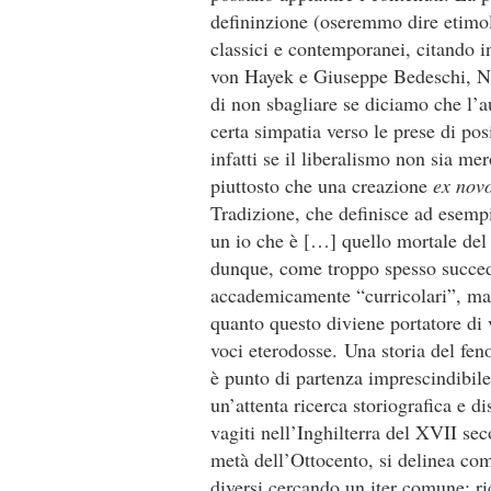
defininzione (oseremmo dire etimol
classici e contemporanei, citando 
von Hayek e Giuseppe Bedeschi, N
di non sbagliare se diciamo che l’au
certa simpatia verso le prese di po
infatti se il liberalismo non sia mer
piuttosto che una creazione
ex nov
Tradizione, che definisce ad esemp
un io che è […] quello mortale del 
dunque, come troppo spesso succede,
accademicamente “curricolari”, ma 
quanto questo diviene portatore di 
voci eterodosse.
Una storia del fe
è punto di partenza imprescindibile
un’attenta ricerca storiografica e di
vagiti nell’Inghilterra del XVII sec
metà dell’Ottocento, si delinea com
diversi cercando un iter comune: ri