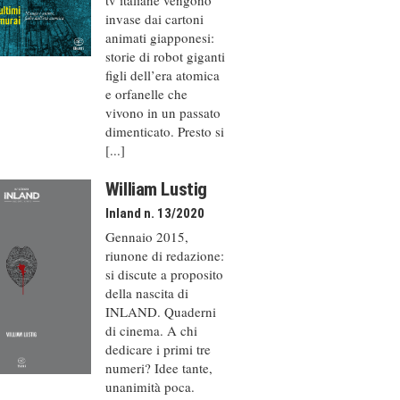
invase dai cartoni
animati giapponesi:
storie di robot giganti
figli dell’era atomica
e orfanelle che
vivono in un passato
dimenticato. Presto si
[...]
William Lustig
Inland n. 13/2020
Gennaio 2015,
riunone di redazione:
si discute a proposito
della nascita di
INLAND. Quaderni
di cinema. A chi
dedicare i primi tre
numeri? Idee tante,
unanimità poca.