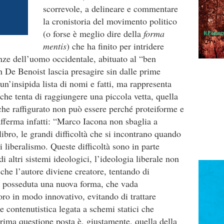
scorrevole, a delineare e commentare
la cronistoria del movimento politico
(o forse è meglio dire della
forma
mentis
) che ha finito per intridere
ze dell’uomo occidentale, abituato al “ben
 De Benoist lascia presagire sin dalle prime
un’insipida lista di nomi e fatti, ma rappresenta
 che tenta di raggiungere una piccola vetta, quella
iò che raffigurato non può essere perché proteiforme e
 afferma infatti: “Marco Iacona non sbaglia a
 libro, le grandi difficoltà che si incontrano quando
di liberalismo. Queste difficoltà sono in parte
di altri sistemi ideologici, l’ideologia liberale non
che l’autore diviene creatore, tentando di
a posseduta una nuova forma, che vada
oro in modo innovativo, evitando di trattare
contenutistica legata a schemi statici che
prima questione posta è, giustamente, quella della