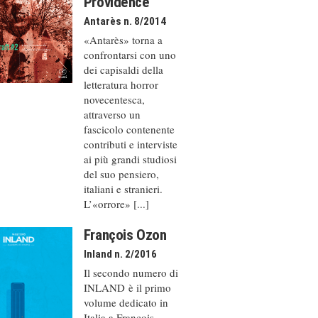
Providence
Antarès n. 8/2014
«Antarès» torna a
confrontarsi con uno
dei capisaldi della
letteratura horror
novecentesca,
attraverso un
fascicolo contenente
contributi e interviste
ai più grandi studiosi
del suo pensiero,
italiani e stranieri.
L’«orrore» [...]
François Ozon
Inland n. 2/2016
Il secondo numero di
INLAND è il primo
volume dedicato in
Italia a François