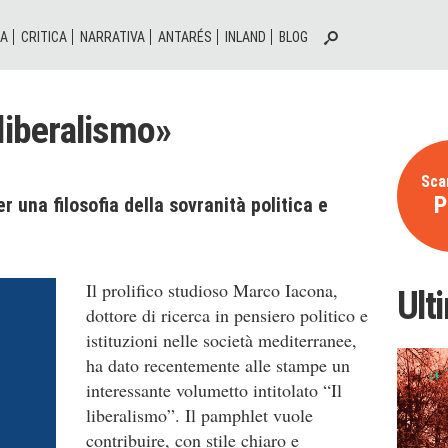
IA
CRITICA
NARRATIVA
ANTARÉS
INLAND
BLOG
 liberalismo»
Scar
P
r una filosofia della sovranità politica e
Il prolifico studioso Marco Iacona,
Ult
dottore di ricerca in pensiero politico e
istituzioni nelle società mediterranee,
ha dato recentemente alle stampe un
interessante volumetto intitolato “Il
liberalismo”. Il pamphlet vuole
contribuire, con stile chiaro e