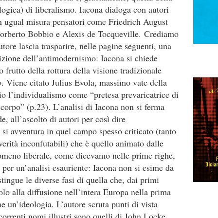
ogica) di liberalismo. Iacona dialoga con autori
in ugual misura pensatori come Friedrich August
orberto Bobbio e Alexis de Tocqueville. Crediamo
tore lascia trasparire, nelle pagine seguenti, una
sizione dell’antimodernismo: Iacona si chiede
o frutto della rottura della visione tradizionale
o
. Viene citato Julius Evola, massimo vate della
io l’individualismo come “pretesa prevaricatrice di
corpo” (p.23). L’analisi di Iacona non si ferma
 all’ascolto di autori per così dire
si avventura in quel campo spesso criticato (tanto
verità inconfutabili) che è quello animato dalle
nomeno liberale, come dicevamo nelle prime righe,
 per un’analisi esauriente: Iacona non si esime da
stingue le diverse fasi di quella che, dai primi
olo alla diffusione nell’intera Europa nella prima
e un’ideologia. L’autore scruta punti di vista
correnti nomi illustri sono quelli di John Locke,