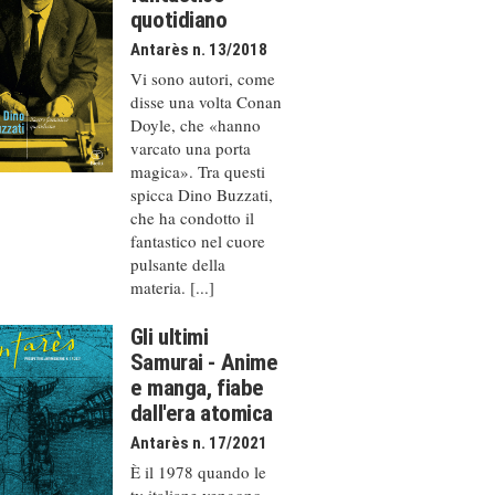
quotidiano
Antarès n. 13/2018
Vi sono autori, come
disse una volta Conan
Doyle, che «hanno
varcato una porta
magica». Tra questi
spicca Dino Buzzati,
che ha condotto il
fantastico nel cuore
pulsante della
materia. [...]
Gli ultimi
Samurai - Anime
e manga, fiabe
dall'era atomica
Antarès n. 17/2021
È il 1978 quando le
tv italiane vengono