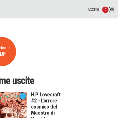
ACCEDI
0
ica il
DF
ime uscite
H.P. Lovecraft
#2 - L'orrore
cosmico del
Maestro di