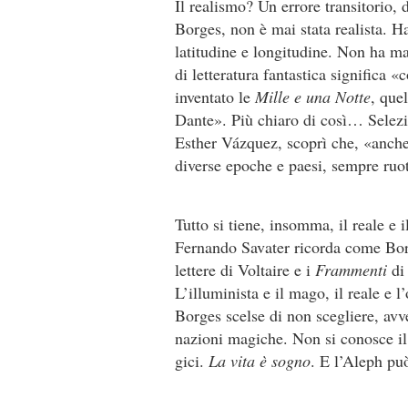
Il realismo? Un errore transitorio, 
Borges, non è mai stata realista. H
latitudine e longitudine. Non ha m
di letteratura fantastica significa 
inventato le
Mille e una Notte
, que
Dante». Più chiaro di così… Selezi
Esther Vázquez, scoprì che, «anche 
diverse epoche e paesi, sempre ruo
Tutto si tiene, insomma, il reale e i
Fernando Savater ricorda come Borge
lettere di Voltaire e i
Frammenti
di
L’illuminista e il mago, il reale e 
Borges scelse di non scegliere, avv
nazioni magiche. Non si conosce il
gici.
La vita è sogno
. E l’Aleph pu