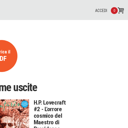
ACCEDI
0
ica il
DF
ime uscite
H.P. Lovecraft
#2 - L'orrore
cosmico del
Maestro di