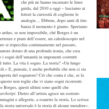
che più ne hanno incarnato le linee
guida, dal 2010 a oggi – lasciamo ai
lettori la curiosità di coglierne le
analogie… Ebbene, dopo anni di titu­
banza il momento è giunto. Speriamo
to arduo, se non impossibile, ché Borges è un
rienze e piani dell’essere, un caleido­scopio nel
turo si rispecchia continuamente nel pas­sato,
autore dotato di una profonda ironia, che crea
o i sogni dell’umanità in imponenti costrutti
 è tutto. La vita è sogno. La storia? «Un lungo
oli.» E, pensate, è anche probabile che non ci sia
porta del sognato­re! Ciò che conta è che, se la
a, questo non toglie che vi siano sogni ricorrenti.
e Borges, questi ultimi sono quelli che
archetipi
. Dietro all’artista agisce un sostrato
magini e allegorie, a esaurire la storia. Lo scrisse
la storia universale è la storia di alcune metafore».