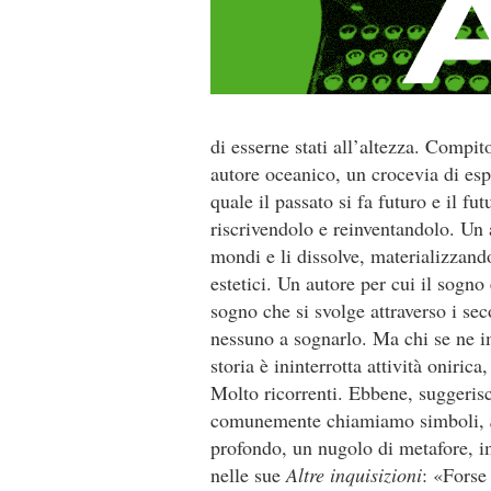
di esserne stati all’altezza. Compi
autore oceanico, un crocevia di espe
quale il passato si fa futuro e il fu
riscrivendolo e reinventandolo. Un 
mondi e li dissolve, materializzand
estetici. Un autore per cui il sogno
sogno che si svolge attraverso i sec
nessuno a sognarlo. Ma chi se ne im
storia è ininter­rotta attività oniric
Molto ricorrenti. Ebbene, suggerisc
comunemente chiamia­mo simboli,
profondo, un nugolo di metafore, im
nelle sue
Altre inquisi­zioni
: «Forse 