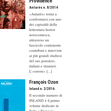
Providence
Antarès n. 8/2014
«Antarès» torna a
confrontarsi con uno
dei capisaldi della
letteratura horror
novecentesca,
attraverso un
fascicolo contenente
contributi e interviste
ai più grandi studiosi
del suo pensiero,
italiani e stranieri.
L’«orrore» [...]
François Ozon
Inland n. 2/2016
Il secondo numero di
INLAND è il primo
volume dedicato in
Italia a François