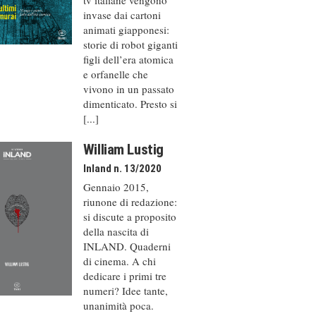
invase dai cartoni
animati giapponesi:
storie di robot giganti
figli dell’era atomica
e orfanelle che
vivono in un passato
dimenticato. Presto si
[...]
William Lustig
Inland n. 13/2020
Gennaio 2015,
riunone di redazione:
si discute a proposito
della nascita di
INLAND. Quaderni
di cinema. A chi
dedicare i primi tre
numeri? Idee tante,
unanimità poca.