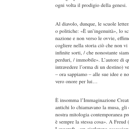
ogni volta il prodigio della genesi.
Al diavolo, dunque, le scuole lettera
o politiche: «È un’ingenuità», lo sc
nazione e non verso le ovvie, effim
cogliere nella storia ciò che non vi 
infini­te sorti, / che nonostante sia
perduri, / immobile». L’autore di qu
intravedere l’orma di un destino) v
– ora sappiamo – alle sue idee e no
vero onore per lui…
È insomma l’Immaginazione Creatri
antichi lo chiamavano la musa, gli 
no­stra mitologia contemporanea p
è sempre la stessa cosa». A Freud 
Lovecraft, «un ciarlatano ossession