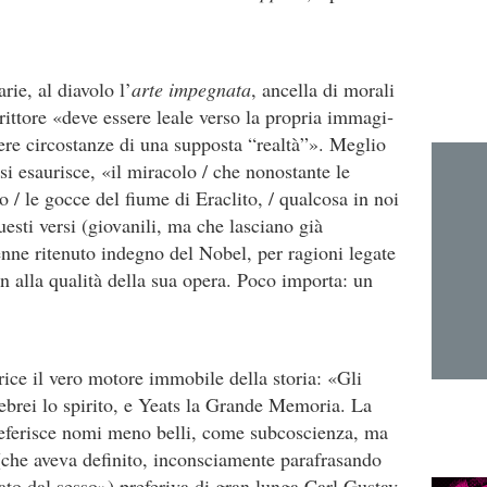
rie, al diavolo l’
arte impegnata
, ancella di morali
rittore «deve essere leale verso la propria immagi­
ere cir­costanze di una supposta “realtà”». Meglio
si esauri­sce, «il miracolo / che nonostante le
mo / le gocce del fiume di Eraclito, / qualcosa in noi
esti versi (giova­nili, ma che lasciano già
enne ritenuto indegno del Nobel, per ragioni legate
n alla qualità della sua ope­ra. Poco importa: un
ce il vero motore immobile della storia: «Gli
ebrei lo spirito, e Yeats la Grande Memoria. La
referisce nomi meno belli, come subcoscienza, ma
(che aveva definito, inconsciamente parafrasando
ato dal sesso») preferiva di gran lunga Carl Gustav