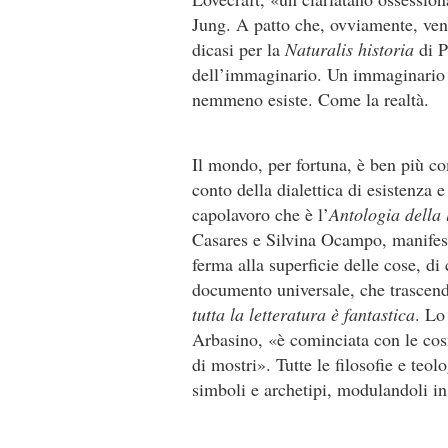
Jung. A patto che, ovviamente, veni
dicasi per la
Naturalis historia
di 
dell’im­maginario. Un immaginario 
nemmeno esiste. Come la realtà.
Il mondo, per fortuna, è ben più c
conto della dialettica di esistenza e
capolavoro che è l’
Antologia della l
Casares e Silvina Ocampo, manifesto i
ferma alla superficie delle cose, d
documento universale, che trascen­d
tutta la letteratura è fantastica
. Lo
Arbasino, «è cominciata con le cosm
di mostri». Tutte le filosofie e teo
simboli e archetipi, modulandoli in