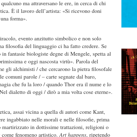
qualcuno ma attraversano le ere, in cerca di chi
etica. È il lavoro dell’artista: «Si ricevono doni
o una forma».
raco­lo, evento anzitutto simbolico e non solo
 filoso­fia del linguaggio ci ha fatto credere. Se
o in fantasie biologiste degne di Mengele, spetta al
a primissima e oggi nascosta virtù». Parola del
gli alchimisti / che cercarono la pietra filosofale
 le comuni paro­le / – carte segnate dal baro,
agia che fu la loro / quando Thor era il nume e lo
/ Nel dialetto di oggi / dirò a mia volta cose eterne».
etica, assai vicina a quella di autori come Kant,
e in­gabbiato nelle morali e nelle filosofie, pri­ma
 mar­tirizzato in dottissime trattazioni, religioni o
e
come fenomeno artistico.
Art happens
, ripetendo