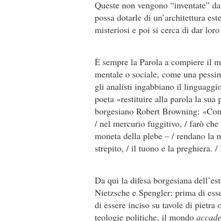
Queste non vengono “inventate” da 
possa dotarle di un’archi­tettura est
misteriosi e poi si cerca di dar lor
È sempre la Parola a compiere il mi
mentale o sociale, come una pessima
gli analisti ingabbiano il linguaggi
poe­ta «restituire alla parola la su
borgesiano Robert Browning: «Come 
/ nel mer­curio fuggitivo, / farò che
moneta della plebe – / rendano la m
strepito, / il tuono e la preghiera. 
Da qui la difesa borgesiana dell’est
Nietzsche e Spengler: prima di esser
di essere inciso su tavole di pietra o
teologie politiche, il mondo
accad