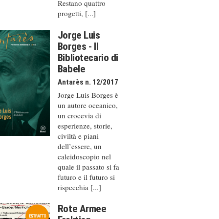
Restano quattro
progetti, [...]
Jorge Luis
Borges - Il
Bibliotecario di
Babele
Antarès n. 12/2017
Jorge Luis Borges è
un autore oceanico,
un crocevia di
esperienze, storie,
civiltà e piani
dell’essere, un
caleido­scopio nel
quale il passato si fa
futuro e il futuro si
rispecchia [...]
Rote Armee