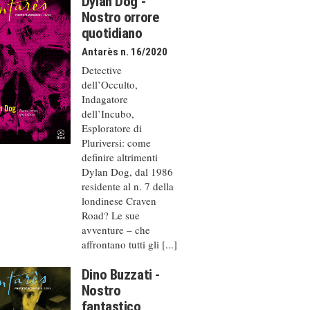
Dylan Dog -
Nostro orrore
quotidiano
Antarès n. 16/2020
Detective
dell’Occulto,
Indagatore
dell’Incubo,
Esploratore di
Pluriversi: come
definire altrimenti
Dylan Dog, dal 1986
residente al n. 7 della
londinese Craven
Road? Le sue
avventure – che
affrontano tutti gli [...]
Dino Buzzati -
Nostro
fantastico