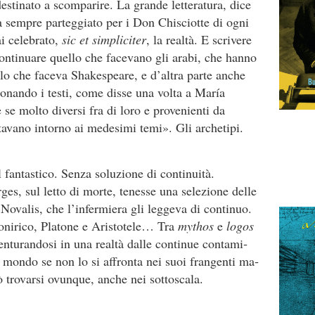
desti­nato a scomparire. La grande letteratura, dice
a sempre parteggiato per i Don Chisciotte di ogni
ai celebrato,
sic et simpliciter
, la realtà. E scrivere
«continuare quello che facevano gli arabi, che hanno
llo che faceva Shakespeare, e d’altra parte anche
onando i testi, come disse una volta a María
se molto diversi fra di loro e provenienti da
tavano intorno ai medesimi temi». Gli archetipi.
l fan­tastico. Senza soluzione di continuità.
s, sul letto di morte, tenesse una selezione delle
 Nova­lis, che l’infermiera gli leggeva di continuo.
l’onirico, Platone e Aristotele… Tra
mythos
e
logos
enturan­dosi in una realtà dalle continue contami­
 mondo se non lo si affronta nei suoi frangenti ma­
ò trovarsi ovunque, anche nei sottoscala.