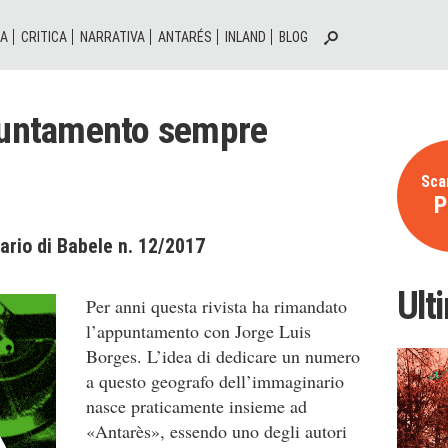
IA
CRITICA
NARRATIVA
ANTARÉS
INLAND
BLOG
ppuntamento sempre
Scar
P
cario di Babele n. 12/2017
Ult
Per anni questa rivista ha rimanda­to
l’appuntamento con Jorge Luis
Borges. L’idea di dedicare un nu­mero
a questo geografo dell’immaginario
nasce praticamente insieme ad
«Antarès», essendo uno degli autori