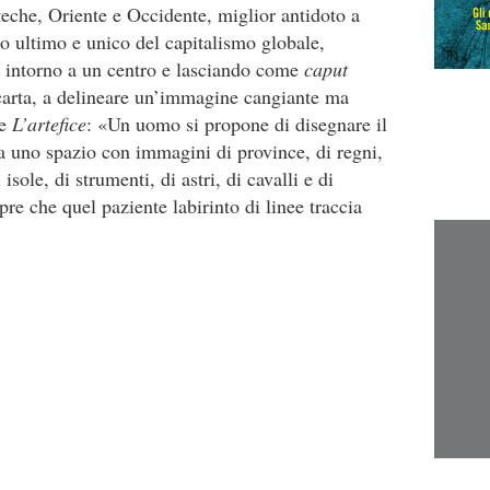
oteche, Oriente e Occidente, miglior antidoto a
ito ultimo e unico del capitalismo globale,
 intorno a un cen­tro e lasciando come
caput
 carta, a delineare un’im­magine cangiante ma
de
L’artefice
: «Un uomo si propone di disegnare il
 uno spazio con imma­gini di province, di regni,
isole, di strumenti, di astri, di cavalli e di
re che quel paziente labirinto di linee traccia