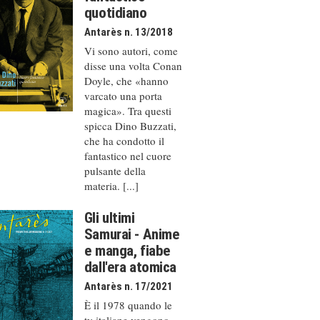
quotidiano
Antarès n. 13/2018
Vi sono autori, come
disse una volta Conan
Doyle, che «hanno
varcato una porta
magica». Tra questi
spicca Dino Buzzati,
che ha condotto il
fantastico nel cuore
pulsante della
materia. [...]
Gli ultimi
Samurai - Anime
e manga, fiabe
dall'era atomica
Antarès n. 17/2021
È il 1978 quando le
tv italiane vengono