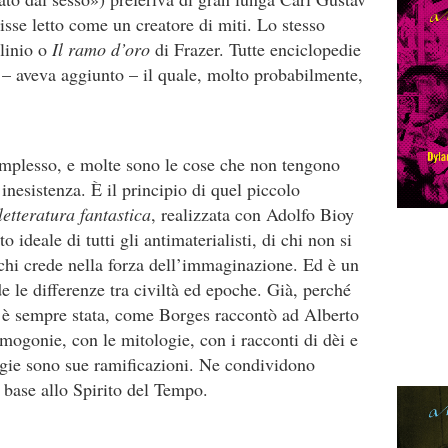
sse let­to come un creatore di miti. Lo stesso
Plinio o
Il ramo d’oro
di Frazer. Tutte enciclopedie
– aveva ag­giunto – il quale, molto probabilmente,
om­plesso, e molte sono le cose che non tengono
 inesistenza. È il principio di quel piccolo
ettera­tura fantastica
, realizzata con Adolfo Bioy
de­ale di tutti gli antimaterialisti, di chi non si
i chi crede nella forza dell’immaginazione. Ed è un
e le differenze tra civiltà ed epoche. Già, perché
 è sempre stata, come Borges raccontò ad Alberto
ogonie, con le mitologie, con i rac­conti di dèi e
logie sono sue ramificazioni. Ne con­dividono
 base allo Spirito del Tempo.