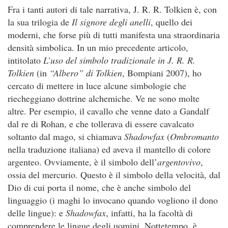
Fra i tanti autori di tale narrativa, J. R. R. Tolkien è, con
la sua trilogia de
Il signore degli anelli
, quello dei
moderni, che forse più di tutti manifesta una straordinaria
densità simbolica. In un mio precedente articolo,
intitolato
L’uso del simbolo tradizionale in J. R. R.
Tolkien
(in
“Albero” di Tolkien
, Bompiani 2007), ho
cercato di mettere in luce alcune simbologie che
riecheggiano dottrine alchemiche. Ve ne sono molte
altre. Per esempio, il cavallo che venne dato a Gandalf
dal re di Rohan, e che tollerava di essere cavalcato
soltanto dal mago, si chiamava
Shadowfax
(
Ombromanto
nella traduzione italiana) ed aveva il mantello di colore
argenteo. Ovviamente, è il simbolo dell’
argentovivo
,
ossia del mercurio. Questo è il simbolo della velocità, dal
Dio di cui porta il nome, che è anche simbolo del
linguaggio (i maghi lo invocano quando vogliono il dono
delle lingue): e
Shadowfax
, infatti, ha la facoltà di
comprendere le lingue degli uomini. Nottetempo, è