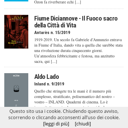
Ozon fa riverberare echi [...]
Fiume Diciannove - Il Fuoco sacro
della Città di Vita
Antarès n. 15/2019
1919-2019. Un secolo fa Gabriele d’Annunzio entrava
in Fiume d’Italia, dando vita a quella che sarebbe stata
una rivoluzione durata cinquecento giorni.
Un’atmosfera febbricitante e festosa, ma anzitutto
sacra, qui [...]
Aldo Lado
Inland n. 9/2019
Quello che stringete tra le mani è il numero più
complesso, stratificato, polisemantico del nostro –
vostro – INLAND. Quaderni di cinema. Lo è
innanzitutto grazie al parco autori, mai [...]
Questo sito usa i cookie. Chiudendo questo avviso,
scorrendo o cliccando acconsenti all’uso dei cookie.
Dylan Dog - Nostro orrore
[leggi di più]
[chiudi]