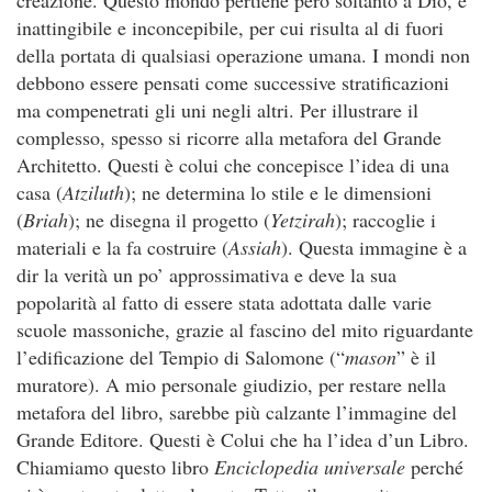
inattingibile e inconcepibile, per cui risulta al di fuori
della portata di qualsiasi operazione umana. I mondi non
debbono essere pensati come successive stratificazioni
ma compenetrati gli uni negli altri. Per illustrare il
complesso, spesso si ricorre alla metafora del Grande
Architetto. Questi è colui che concepisce l’idea di una
casa (
Atziluth
); ne determina lo stile e le dimensioni
(
Briah
); ne disegna il progetto (
Yetzirah
); raccoglie i
materiali e la fa costruire (
Assiah
). Questa immagine è a
dir la verità un po’ approssimativa e deve la sua
popolarità al fatto di essere stata adottata dalle varie
scuole massoniche, grazie al fascino del mito riguardante
l’edificazione del Tempio di Salomone (“
mason
” è il
muratore). A mio personale giudizio, per restare nella
metafora del libro, sarebbe più calzante l’immagine del
Grande Editore. Questi è Colui che ha l’idea d’un Libro.
Chiamiamo questo libro
Enciclopedia universale
perché