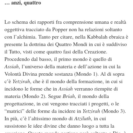
… anzi, quattro
Lo schema dei rapporti fra comprensione umana e realtà
oggettiva tracciato da Popper non ha relazioni soltanto
con l’alchimia. Tanto per citare, nella Kabbalah ebraica è
presente la dottrina dei Quattro Mondi in cui è suddiviso
il Tutto, visti come quattro fasi della Creazione.
Procedendo dal basso, il primo mondo è quello di
Assiah
, l’universo della materia e dell’azione in cui la
Volontà Divina prende sostanza (Mondo 1). Al di sopra
c’è
Yetzirah
, che è il mondo della formazione, in cui si
incidono le forme che in
Assiah
verranno riempite di
materia (Mondo 2). Segue
Briah
, il mondo della
progettazione, in cui vengono tracciati i progetti, o le
“matrici” delle forme da incidere in
Yetzirah
(Mondo 3).
In più, c’è l’altissimo mondo di
Atziluth
, in cui
sussistono le idee divine che danno luogo a tutta la
creazione. Questo mondo pertiene però soltanto a Dio, è