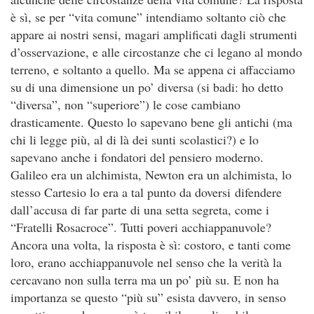
è sì, se per “vita comune” intendiamo soltanto ciò che
appare ai nostri sensi, magari amplificati dagli strumenti
d’osservazione, e alle circostanze che ci legano al mondo
terreno, e soltanto a quello. Ma se appena ci affacciamo
su di una dimensione un po’ diversa (si badi: ho detto
“diversa”, non “superiore”) le cose cambiano
drasticamente. Questo lo sapevano bene gli antichi (ma
chi li legge più, al di là dei sunti scolastici?) e lo
sapevano anche i fondatori del pensiero moderno.
Galileo era un alchimista, Newton era un alchimista, lo
stesso Cartesio lo era a tal punto da doversi difendere
dall’accusa di far parte di una setta segreta, come i
“Fratelli Rosacroce”. Tutti poveri acchiappanuvole?
Ancora una volta, la risposta è sì: costoro, e tanti come
loro, erano acchiappanuvole nel senso che la verità la
cercavano non sulla terra ma un po’ più su. E non ha
importanza se questo “più su” esista davvero, in senso