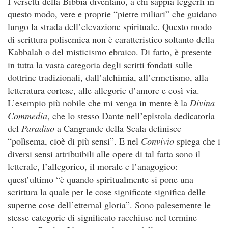
I versetti della Bibbia diventano, a chi sappia leggerli in
questo modo, vere e proprie “pietre miliari” che guidano
lungo la strada dell’elevazione spirituale. Questo modo
di scrittura polisemica non è caratteristico soltanto della
Kabbalah o del misticismo ebraico. Di fatto, è presente
in tutta la vasta categoria degli scritti fondati sulle
dottrine tradizionali, dall’alchimia, all’ermetismo, alla
letteratura cortese, alle allegorie d’amore e così via.
L’esempio più nobile che mi venga in mente è la
Divina
Commedia
, che lo stesso Dante nell’epistola dedicatoria
del
Paradiso
a Cangrande della Scala definisce
“polìsema, cioè di più sensi”. E nel
Convivio
spiega che i
diversi sensi attribuibili alle opere di tal fatta sono il
letterale, l’allegorico, il morale e l’anagogico:
quest’ultimo “è quando spiritualmente si pone una
scrittura la quale per le cose significate significa delle
superne cose dell’etternal gloria”. Sono palesemente le
stesse categorie di significato racchiuse nel termine