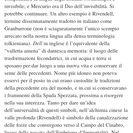
invisibile; e Mercurio era il Dio dell’invisibilità. Si
potrebbe continuare. Un altro esempio è Rivendell,
termine dissennatamente tradotto in italiano come
Granburrone (non è sciaguratamente l’unico scempio
arrecato nella nostra lingua alla densa terminologia
tolkieniana).
Dell
in inglese è l’equivalente della
“valletta amena” di dantesca memoria: il luogo delle
trasformazioni fecondatrici, in cui acqua e terra si
sposano per dar luogo a una nuova vita e conservare il
seme delle precedenti. Nome più idoneo non poteva
esservi per il posto in cui erano custodite le tradizioni
della precedente era del mondo, e in cui si conservavano
i frammenti della Spada Spezzata, prossima a risorgere
nella sua interezza. Tanto per dare un’idea
dell’universalità di questi simboli, nell’alchimia cinese la
valle profonda (Rivendell) è simbolo della canalizzazione
delle forze che convergono verso il Campo del Cinabro,
luogo della nascita dell’Embrione d’Immortalità. Nel