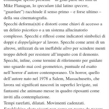
Mike Flanagan, lo
speculum
(dal latino
specere
,
“guardare”) racchiude il senso primo – e forse ultimo –
della sua cinematografia.
Specchi deforma(n)ti e distorti come chiavi di accesso a
un delirio psicotico o a un sistema allucinatorio
complesso. Specchi e riflessi come indicatori simbolici di
doppi e
doppelgänger
al lavoro. Specchi come armi di un
altrove, utilizzati da un ineffabile
altro
per scindere menti
troppo deboli per resistere all’impatto con il demonio.
Specchi, infine, come termini di riferimento per guidare
uno sguardo mai così geometrico, puntuale ed esatto
nell’horror d’autore contemporaneo. Un horror, quello
dell’autore nato nel 1978 a Salem, Massachusetts, che
lavora sui significati nascosti in superfici levigate, sui
fantasmi che animano messe in quadro riposanti come
inviti alla contemplazione.
Tempi rarefatti, dilatati. Movimenti cadenzati.
Establishing shots
vissuti non come un pegno da pagare