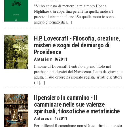
"Vi ho chiesto di mettere la mia moto Honda
Nighthawk in copertina perché su quella moto c'è
passato il cinema italiano. Su quella moto io sono
andato e tornato da [...]
H.P. Lovecraft - Filosofia, creature,
misteri e sogni del demiurgo di
Providence
Antarès n. 0/2011
Il nome di Lovecraft è entrato a pieno titolo nel
pantheon dei classici del Novecento. Letto da giovani e
adulti, il suo orrore ha ispirato registi, artisti e scrittori
(il [...]
Il pensiero in cammino - Il
camminare nelle sue valenze
spirituali, filosofiche e metafisiche
Antarès n. 1/2011
Per millenni il camminare non si è esaurito in un gesto