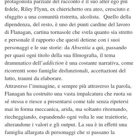
protagonista parziale del racconto è il suo alter ego più
fedele, Riley Flynn, ex chierichetto ora ateo, cresciuto e
sfuggito a una comunità ristretta, alcolista. Quello della
dipendenza, del resto, è uno dei punti cardine del lavoro
di Flanagan, cartina tornasole che svela quanto sia stretto
e personale il rapporto che questi detiene con i suoi
personaggi e le sue storie: da
Absentia
a qui, passando
per quasi ogni titolo della sua filmografia, il tema
drammatico dell’
addiction
è una costante narrativa, come
ricorrenti sono famiglie disfunzionali, accettazioni del
lutto, traumi da elaborare.
Attraverso l’immagine, e sempre più attraverso la parola,
Flanagan ha costruito una vasta impalcatura che ruota su
sé stessa e riesce a presentarsi come tale senza ripetersi
mai in forma meccanica, arida, ma soltanto ritornando,
riecheggiando, espandendo ogni volta le sue traiettorie,
alterandone i valori e gli output. La sua è in effetti una
famiglia allargata di personaggi che si passano la