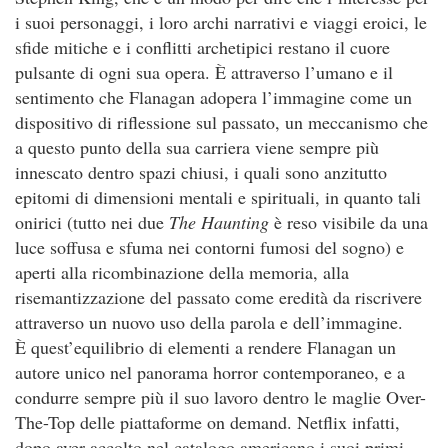
i suoi personaggi, i loro archi narrativi e viaggi eroici, le
sfide mitiche e i conflitti archetipici restano il cuore
pulsante di ogni sua opera. È attraverso l’umano e il
sentimento che Flanagan adopera l’immagine come un
dispositivo di riflessione sul passato, un meccanismo che
a questo punto della sua carriera viene sempre più
innescato dentro spazi chiusi, i quali sono anzitutto
epitomi di dimensioni mentali e spirituali, in quanto tali
onirici (tutto nei due
The Haunting
è reso visibile da una
luce soffusa e sfuma nei contorni fumosi del sogno) e
aperti alla ricombinazione della memoria, alla
risemantizzazione del passato come eredità da riscrivere
attraverso un nuovo uso della parola e dell’immagine.
È quest’equilibrio di elementi a rendere Flanagan un
autore unico nel panorama horror contemporaneo, e a
condurre sempre più il suo lavoro dentro le maglie Over-
The-Top delle piattaforme on demand. Netflix infatti,
dopo aver accolto nel catalogo americano i suoi primi