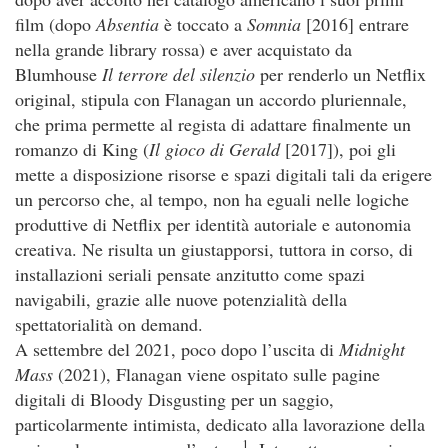
film (dopo
Absentia
è toccato a
Somnia
[2016] entrare
nella grande library rossa) e aver acquistato da
Blumhouse
Il terrore del silenzio
per renderlo un Netflix
original, stipula con Flanagan un accordo pluriennale,
che prima permette al regista di adattare finalmente un
romanzo di King (
Il gioco di Gerald
[2017]), poi gli
mette a disposizione risorse e spazi digitali tali da erigere
un percorso che, al tempo, non ha eguali nelle logiche
produttive di Netflix per identità autoriale e autonomia
creativa. Ne risulta un giustapporsi, tuttora in corso, di
installazioni seriali pensate anzitutto come spazi
navigabili, grazie alle nuove potenzialità della
spettatorialità on demand.
A settembre del 2021, poco dopo l’uscita di
Midnight
Mass
(2021), Flanagan viene ospitato sulle pagine
digitali di Bloody Disgusting per un saggio,
particolarmente intimista, dedicato alla lavorazione della
1