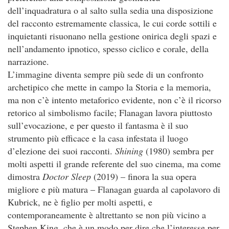
dell’inquadratura o al salto sulla sedia una disposizione
del racconto estremamente classica, le cui corde sottili e
inquietanti risuonano nella gestione onirica degli spazi e
nell’andamento ipnotico, spesso ciclico e corale, della
narrazione.
L’immagine diventa sempre più sede di un confronto
archetipico che mette in campo la Storia e la memoria,
ma non c’è intento metaforico evidente, non c’è il ricorso
retorico al simbolismo facile; Flanagan lavora piuttosto
sull’evocazione, e per questo il fantasma è il suo
strumento più efficace e la casa infestata il luogo
d’elezione dei suoi racconti.
Shining
(1980) sembra per
molti aspetti il grande referente del suo cinema, ma come
dimostra
Doctor Sleep
(2019) – finora la sua opera
migliore e più matura – Flanagan guarda al capolavoro di
Kubrick, ne è figlio per molti aspetti, e
contemporaneamente è altrettanto se non più vicino a
Stephen King, che è un modo per dire che l’interesse per