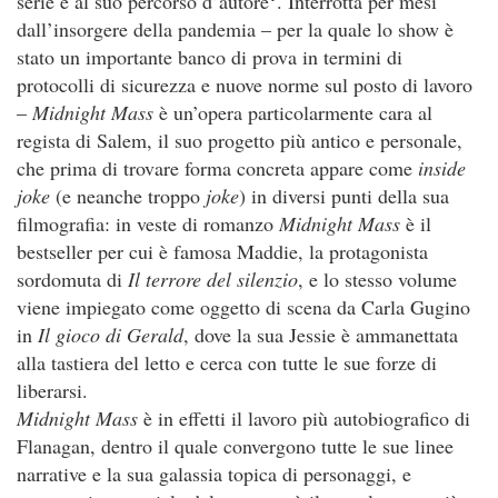
serie e al suo percorso d’autore
. Interrotta per mesi
dall’insorgere della pandemia – per la quale lo show è
stato un importante banco di prova in termini di
protocolli di sicurezza e nuove norme sul posto di lavoro
–
Midnight Mass
è un’opera particolarmente cara al
regista di Salem, il suo progetto più antico e personale,
che prima di trovare forma concreta appare come
inside
joke
(e neanche troppo
joke
) in diversi punti della sua
filmografia: in veste di romanzo
Midnight Mass
è il
bestseller per cui è famosa Maddie, la protagonista
sordomuta di
Il terrore del silenzio
, e lo stesso volume
viene impiegato come oggetto di scena da Carla Gugino
in
Il gioco di Gerald
, dove la sua Jessie è ammanettata
alla tastiera del letto e cerca con tutte le sue forze di
liberarsi.
Midnight Mass
è in effetti il lavoro più autobiografico di
Flanagan, dentro il quale convergono tutte le sue linee
narrative e la sua galassia topica di personaggi, e