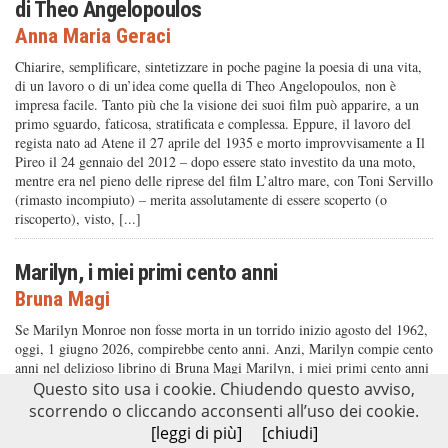
di Theo Angelopoulos
Anna Maria Geraci
Chiarire, semplificare, sintetizzare in poche pagine la poesia di una vita,
di un lavoro o di un’idea come quella di Theo Angelopoulos, non è
impresa facile. Tanto più che la visione dei suoi film può apparire, a un
primo sguardo, faticosa, stratificata e complessa. Eppure, il lavoro del
regista nato ad Atene il 27 aprile del 1935 e morto improvvisamente a Il
Pireo il 24 gennaio del 2012 – dopo essere stato investito da una moto,
mentre era nel pieno delle riprese del film L’altro mare, con Toni Servillo
(rimasto incompiuto) – merita assolutamente di essere scoperto (o
riscoperto), visto, [...]
Marilyn, i miei primi cento anni
Bruna Magi
Se Marilyn Monroe non fosse morta in un torrido inizio agosto del 1962,
oggi, 1 giugno 2026, compirebbe cento anni. Anzi, Marilyn compie cento
anni nel delizioso librino di Bruna Magi Marilyn, i miei primi cento anni
(Bietti Fotogrammi, 80 pp., 6,99 euro) L'autrice ha scritto per numerose
Questo sito usa i cookie. Chiudendo questo avviso,
riviste (Panorama, Anna, Grazia, Gioia) e ora collabora con Libero per
scorrendo o cliccando acconsenti all’uso dei cookie.
le pagine di cinema e spettacolo; già nel 2022 aveva realizzato una
[leggi di più]
[chiudi]
"intervista impossibile" a Marilyn, testo scritto nel sessantesimo