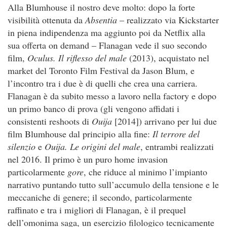
Alla Blumhouse il nostro deve molto: dopo la forte
visibilità ottenuta da
Absentia
– realizzato via Kickstarter
in piena indipendenza ma aggiunto poi da Netflix alla
sua offerta on demand – Flanagan vede il suo secondo
film,
Oculus. Il riflesso del male
(2013), acquistato nel
market del Toronto Film Festival da Jason Blum, e
l’incontro tra i due è di quelli che crea una carriera.
Flanagan è da subito messo a lavoro nella factory e dopo
un primo banco di prova (gli vengono affidati i
consistenti reshoots di
Ouija
[2014]) arrivano per lui due
film Blumhouse dal principio alla fine:
Il terrore del
silenzio
e
Ouija. Le origini del male
, entrambi realizzati
nel 2016. Il primo è un puro home invasion
particolarmente
gore
, che riduce al minimo l’impianto
narrativo puntando tutto sull’accumulo della tensione e le
meccaniche di genere; il secondo, particolarmente
raffinato e tra i migliori di Flanagan, è il prequel
dell’omonima saga, un esercizio filologico tecnicamente