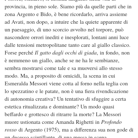
provincia, in pieno sole. Siamo più da quelle parti che in
zona Argento e Bido, è bene ricordarlo, arriva assieme
ad Avati, non dopo, a intuire che la quiete apparente di
un paesaggio, di uno scorcio avvolto nel torpore, può
nascondere orrori inediti e inesplorati, lontani anni luce
dalle tensioni metropolitane tanto care al giallo classico.
Forse perché
Il gatto dagli occhi di giada
, in fondo, non
è nemmeno un giallo, anche se ne ha le sembianze,
sembra mostrarsi come tale e sa muoversi allo stesso
modo. Ma, a proposito di omicidi, la scena in cui
Esmeralda Messori viene cotta al forno nella teglia con
lo spezzatino e le patate, non è una fiera rivendicazione
di autonomia creativa? Un tentativo di sfuggire a certa
estetica ritualizzata e dominante? Un modo quasi
beffardo e grottesco di ritrarre la morte? La Messori
muore ustionata come Amanda Righetti in
Profondo
rosso
di Argento (1975), ma a differenza sua non gode di
un decesso scintillante, di una messa in scena