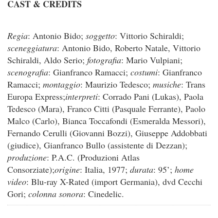
CAST & CREDITS
Regia
: Antonio Bido;
soggetto
: Vittorio Schiraldi;
sceneggiatura
: Antonio Bido, Roberto Natale, Vittorio
Schiraldi, Aldo Serio;
fotografia
: Mario Vulpiani;
scenografia
: Gianfranco Ramacci;
costumi
: Gianfranco
Ramacci;
montaggio
: Maurizio Tedesco;
musiche
: Trans
Europa Express;
interpreti
: Corrado Pani (Lukas), Paola
Tedesco (Mara), Franco Citti (Pasquale Ferrante), Paolo
Malco (Carlo), Bianca Toccafondi (Esmeralda Messori),
Fernando Cerulli (Giovanni Bozzi), Giuseppe Addobbati
(giudice), Gianfranco Bullo (assistente di Dezzan);
produzione
: P.A.C. (Produzioni Atlas
Consorziate);
origine
: Italia, 1977;
durata
: 95’;
home
video
: Blu-ray X-Rated (import Germania), dvd Cecchi
Gori;
colonna sonora
: Cinedelic.