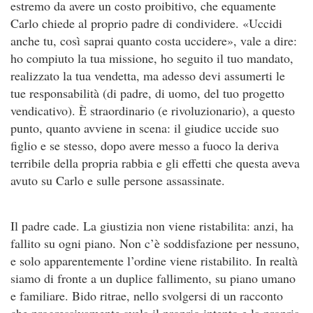
estremo da avere un costo proibitivo, che equamente
Carlo chiede al proprio padre di condividere. «Uccidi
anche tu, così saprai quanto costa uccidere», vale a dire:
ho compiuto la tua missione, ho seguito il tuo mandato,
realizzato la tua vendetta, ma adesso devi assumerti le
tue responsabilità (di padre, di uomo, del tuo progetto
vendicativo). È straordinario (e rivoluzionario), a questo
punto, quanto avviene in scena: il giudice uccide suo
figlio e se stesso, dopo avere messo a fuoco la deriva
terribile della propria rabbia e gli effetti che questa aveva
avuto su Carlo e sulle persone assassinate.
Il padre cade. La giustizia non viene ristabilita: anzi, ha
fallito su ogni piano. Non c’è soddisfazione per nessuno,
e solo apparentemente l’ordine viene ristabilito. In realtà
siamo di fronte a un duplice fallimento, su piano umano
e familiare. Bido ritrae, nello svolgersi di un racconto
che progressivamente svela il proprio intento e la propria