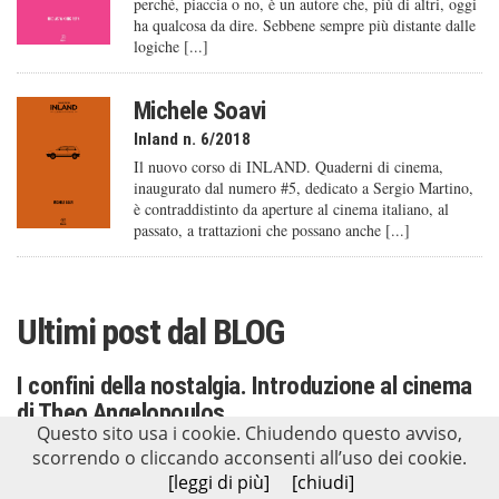
perché, piaccia o no, è un autore che, più di altri, oggi
ha qualcosa da dire. Sebbene sempre più distante dalle
logiche [...]
Michele Soavi
Inland n. 6/2018
Il nuovo corso di INLAND. Quaderni di cinema,
inaugurato dal numero #5, dedicato a Sergio Martino,
è contraddistinto da aperture al cinema italiano, al
passato, a trattazioni che possano anche [...]
Ultimi post dal
BLOG
I confini della nostalgia. Introduzione al cinema
di Theo Angelopoulos
Questo sito usa i cookie. Chiudendo questo avviso,
Anna Maria Geraci
scorrendo o cliccando acconsenti all’uso dei cookie.
Chiarire, semplificare, sintetizzare in poche pagine la poesia di una vita,
[leggi di più]
[chiudi]
di un lavoro o di un’idea come quella di Theo Angelopoulos, non è