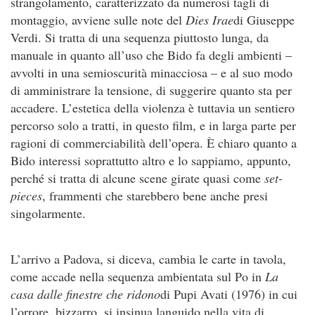
strangolamento, caratterizzato da numerosi tagli di
montaggio, avviene sulle note del
Dies Irae
di Giuseppe
Verdi. Si tratta di una sequenza piuttosto lunga, da
manuale in quanto all’uso che Bido fa degli ambienti –
avvolti in una semioscurità minacciosa – e al suo modo
di amministrare la tensione, di suggerire quanto sta per
accadere. L’estetica della violenza è tuttavia un sentiero
percorso solo a tratti, in questo film, e in larga parte per
ragioni di commerciabilità dell’opera. È chiaro quanto a
Bido interessi soprattutto altro e lo sappiamo, appunto,
perché si tratta di alcune scene girate quasi come
set-
pieces
, frammenti che starebbero bene anche presi
singolarmente.
L’arrivo a Padova, si diceva, cambia le carte in tavola,
come accade nella sequenza ambientata sul Po in
La
casa dalle finestre che ridono
di Pupi Avati (1976) in cui
l’orrore, bizzarro, si insinua languido nella vita di