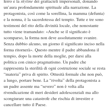
ferro e la
skyline
dei grattacieli impersonali, donando
un’aura profondamente spirituale alla narrazione. La
protagonista, così come la sorellina, la mamma (defunta)
e la nonna, è la sacerdotessa del tempio. Tutte e tre sono
testimoni del rito della divinità locale, che nonostante
tutto viene tramandato: «Anche se il significato è
scomparso, la forma non deve assolutamente svanire.
Senza dubbio alcuno, un giorno il significato inciso nella
forma ritornerà». Questo mentre il padre abbandona il
tempio, dopo la morte della moglie, per darsi alla
politica con cinico pragmatismo. Un padre che
rappresenta la sterilità di ogni costruzione sociale se resta
“materia” priva di spirito. Ottusità formale che non può,
a lungo, portare bene. La “rivolta” della protagonista a
un padre assente ma “severo” non è volta alla
rivendicazione di meri desideri adolescenziali ma allo
scongiurare una catastrofe che rischia di investire e
cancellare tutto il Paese.