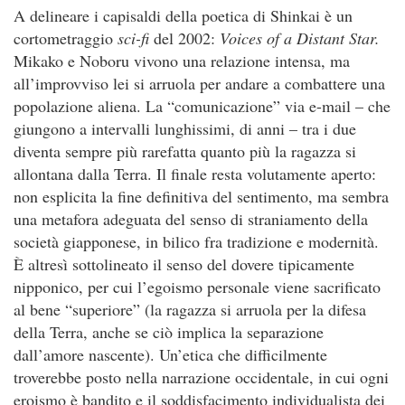
A delineare i capisaldi della poetica di Shinkai è un
cortometraggio
sci-fi
del 2002:
Voices of a Distant Star.
Mikako e Noboru vivono una relazione intensa, ma
all’improvviso lei si arruola per andare a combattere una
popolazione aliena. La “comunicazione” via e-mail – che
giungono a intervalli lunghissimi, di anni – tra i due
diventa sempre più rarefatta quanto più la ragazza si
allontana dalla Terra. Il finale resta volutamente aperto:
non esplicita la fine definitiva del sentimento, ma sembra
una metafora adeguata del senso di straniamento della
società giapponese, in bilico fra tradizione e modernità.
È altresì sottolineato il senso del dovere tipicamente
nipponico, per cui l’egoismo personale viene sacrificato
al bene “superiore” (la ragazza si arruola per la difesa
della Terra, anche se ciò implica la separazione
dall’amore nascente). Un’etica che difficilmente
troverebbe posto nella narrazione occidentale, in cui ogni
eroismo è bandito e il soddisfacimento individualista dei