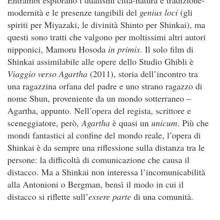
Entrambi esplorano i dualismi città-natura e tradizione-
modernità e le presenze tangibili del
genius loci
(gli
spiriti per Miyazaki, le divinità Shinto per Shinkai), ma
questi sono tratti che valgono per moltissimi altri autori
nipponici, Mamoru Hosoda
in primis
. Il solo film di
Shinkai assimilabile alle opere dello Studio Ghibli è
Viaggio verso Agartha
(2011), storia dell’incontro tra
una ragazzina orfana del padre e uno strano ragazzo di
nome Shun, proveniente da un mondo sotterraneo –
Agartha, appunto. Nell’opera del regista, scrittore e
sceneggiatore, però,
Agartha
è quasi un
unicum
. Più che
mondi fantastici al confine del mondo reale, l’opera di
Shinkai è da sempre una riflessione sulla distanza tra le
persone: la difficoltà di comunicazione che causa il
distacco. Ma a Shinkai non interessa l’incomunicabilità
alla Antonioni o Bergman, bensì il modo in cui il
distacco si riflette sull’
essere parte
di una comunità.