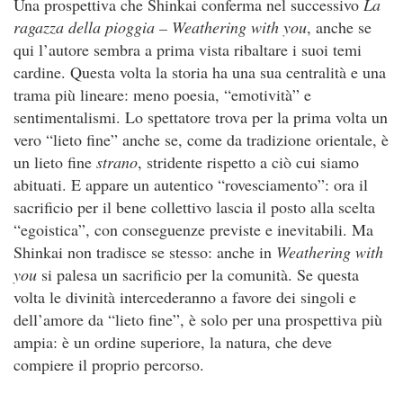
Una prospettiva che Shinkai conferma nel successivo
La
ragazza della pioggia – Weathering with you
, anche se
qui l’autore sembra a prima vista ribaltare i suoi temi
cardine. Questa volta la storia ha una sua centralità e una
trama più lineare: meno poesia, “emotività” e
sentimentalismi. Lo spettatore trova per la prima volta un
vero “lieto fine” anche se, come da tradizione orientale, è
un lieto fine
strano
, stridente rispetto a ciò cui siamo
abituati. E appare un autentico “rovesciamento”: ora il
sacrificio per il bene collettivo lascia il posto alla scelta
“egoistica”, con conseguenze previste e inevitabili. Ma
Shinkai non tradisce se stesso: anche in
Weathering with
you
si palesa un sacrificio per la comunità. Se questa
volta le divinità intercederanno a favore dei singoli e
dell’amore da “lieto fine”, è solo per una prospettiva più
ampia: è un ordine superiore, la natura, che deve
compiere il proprio percorso.