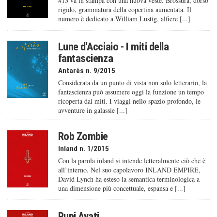
#13 va in stampa con una nuova veste. Brossura, dorso
rigido, grammatura della copertina aumentata. Il
numero è dedicato a William Lustig, alfiere [...]
Lune d'Acciaio - I miti della
fantascienza
Antarès n. 9/2015
Considerata da un punto di vista non solo letterario, la
fantascienza può assumere oggi la funzione un tempo
ricoperta dai miti. I viaggi nello spazio profondo, le
avventure in galassie [...]
Rob Zombie
Inland n. 1/2015
Con la parola inland si intende letteralmente ciò che è
all’interno. Nel suo capolavoro INLAND EMPIRE,
David Lynch ha esteso la semantica terminologica a
una dimensione più concettuale, espansa e [...]
Pupi Avati