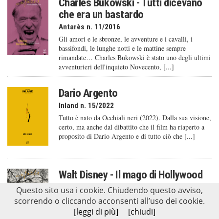
Charles Bukowski - Tutti dicevano
che era un bastardo
Antarès n. 11/2016
Gli amori e le sbronze, le avventure e i cavalli, i
bassifondi, le lunghe notti e le mattine sempre
rimandate… Charles Bukowski è stato uno degli ultimi
avventurieri dell'inquieto Novecento, [...]
Dario Argento
Inland n. 15/2022
Tutto è nato da Occhiali neri (2022). Dalla sua visione,
certo, ma anche dal dibattito che il film ha riaperto a
proposito di Dario Argento e di tutto ciò che [...]
Walt Disney - Il mago di Hollywood
Antarès n. 10/2015
Questo sito usa i cookie. Chiudendo questo avviso,
«Credo che dopo una tempesta venga l’arcobaleno: che
scorrendo o cliccando acconsenti all’uso dei cookie.
la tempesta sia il prezzo dell’arcobaleno. La gente ha
[leggi di più]
[chiudi]
bisogno dell’arcobaleno e ne ho bisogno anch’io, e