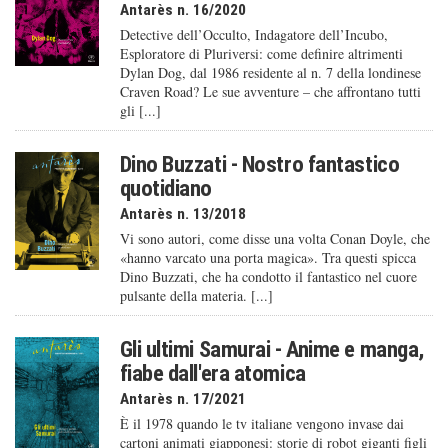
Antarès n. 16/2020
Detective dell’Occulto, Indagatore dell’Incubo,
Esploratore di Pluriversi: come definire altrimenti
Dylan Dog, dal 1986 residente al n. 7 della londinese
Craven Road? Le sue avventure – che affrontano tutti
gli [...]
Dino Buzzati - Nostro fantastico
quotidiano
Antarès n. 13/2018
Vi sono autori, come disse una volta Conan Doyle, che
«hanno varcato una porta magica». Tra questi spicca
Dino Buzzati, che ha condotto il fantastico nel cuore
pulsante della materia. [...]
Gli ultimi Samurai - Anime e manga,
fiabe dall'era atomica
Antarès n. 17/2021
È il 1978 quando le tv italiane vengono invase dai
cartoni animati giapponesi: storie di robot giganti figli