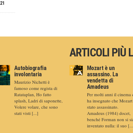
021
ARTICOLI PIÙ 
Autobiografia
Mozart è un
involontaria
assassino. La
vendetta di
Maurizio Nichetti è
Amadeus
famoso come regista di
Ratataplan, Ho fatto
Per molti anni il cinema 
splash, Ladri di saponette,
ha insegnato che Mozart
Volere volare, che sono
stato assassinato.
stati visti [...]
Amadeus (1984) docet,
benché Forman non si si
inventato nulla: il suo [...