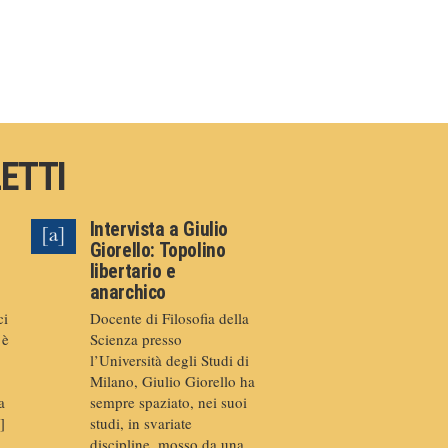
LETTI
Intervista a Giulio
Giorello: Topolino
libertario e
anarchico
ci
Docente di Filosofia della
 è
Scienza presso
l’Università degli Studi di
Milano, Giulio Giorello ha
a
sempre spaziato, nei suoi
]
studi, in svariate
discipline, mosso da una