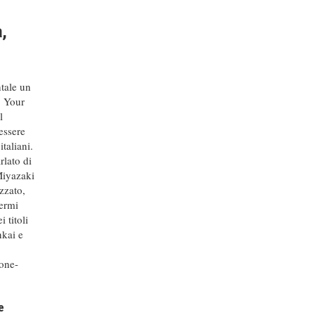
a,
tale un
, Your
l
 essere
taliani.
rlato di
Miyazaki
zzato,
hermi
i titoli
nkai e
ione-
e