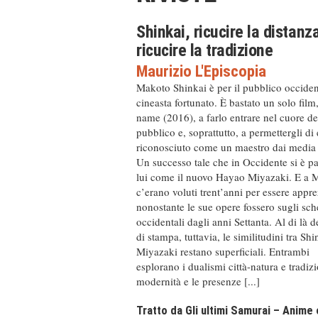
Shinkai, ricucire la distanz
ricucire la tradizione
Maurizio L'Episcopia
Makoto Shinkai è per il pubblico occiden
cineasta fortunato. È bastato un solo film
name (2016), a farlo entrare nel cuore de
pubblico e, soprattutto, a permettergli di
riconosciuto come un maestro dai media i
Un successo tale che in Occidente si è pa
lui come il nuovo Hayao Miyazaki. E a 
c’erano voluti trent’anni per essere appre
nonostante le sue opere fossero sugli sc
occidentali dagli anni Settanta. Al di là de
di stampa, tuttavia, le similitudini tra Shi
Miyazaki restano superficiali. Entrambi
esplorano i dualismi città-natura e tradiz
modernità e le presenze [...]
Tratto da Gli ultimi Samurai – Anime 