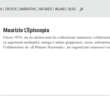
IA
CRITICA
NARRATIVA
ANTARÉS
INLAND
BLOG
Maurizio L'Episcopia
Classe 1974, sin da adolescente ha collezionato numerose collaborazion
su argomenti molteplici: manga e anime giapponesi, storia, antropolo
Collaboratore de «Il Primato Nazionale», ha organizzato numerosi via