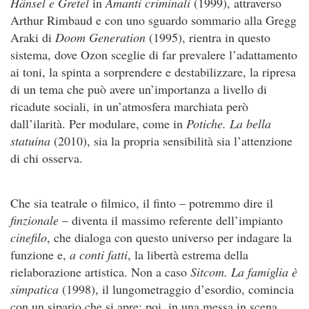
Hänsel e Gretel
in
Amanti criminali
(1999), attraverso
Arthur Rimbaud e con uno sguardo sommario alla Gregg
Araki di
Doom Generation
(1995), rientra in questo
sistema, dove Ozon sceglie di far prevalere l’adattamento
ai toni, la spinta a sorprendere e destabilizzare, la ripresa
di un tema che può avere un’importanza a livello di
ricadute sociali, in un’atmosfera marchiata però
dall’ilarità. Per modulare, come in
Potiche. La bella
statuina
(2010), sia la propria sensibilità sia l’attenzione
di chi osserva.
Che sia teatrale o filmico, il finto – potremmo dire il
finzionale
– diventa il massimo referente dell’impianto
cinefilo
, che dialoga con questo universo per indagare la
funzione e,
a conti fatti
, la libertà estrema della
rielaborazione artistica. Non a caso
Sitcom. La famiglia è
simpatica
(1998), il lungometraggio d’esordio, comincia
con un sipario che si apre; poi, in una messa in scena