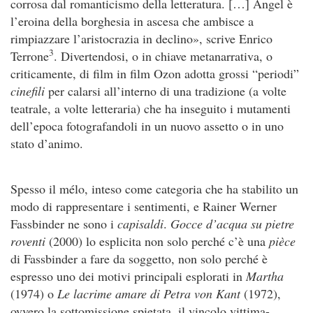
corrosa dal romanticismo della letteratura. […] Angel è
l’eroina della borghesia in ascesa che ambisce a
rimpiazzare l’aristocrazia in declino», scrive Enrico
3
Terrone
. Divertendosi, o in chiave metanarrativa, o
criticamente, di film in film Ozon adotta grossi “periodi”
cinefili
per calarsi all’interno di una tradizione (a volte
teatrale, a volte letteraria) che ha inseguito i mutamenti
dell’epoca fotografandoli in un nuovo assetto o in uno
stato d’animo.
Spesso il mélo, inteso come categoria che ha stabilito un
modo di rappresentare i sentimenti, e Rainer Werner
Fassbinder ne sono i
capisaldi
.
Gocce d’acqua su pietre
roventi
(2000) lo esplicita non solo perché c’è una
pièce
di Fassbinder a fare da soggetto, non solo perché è
espresso uno dei motivi principali esplorati in
Martha
(1974) o
Le lacrime amare di Petra von Kant
(1972),
ovvero la sottomissione spietata, il vincolo vittima-