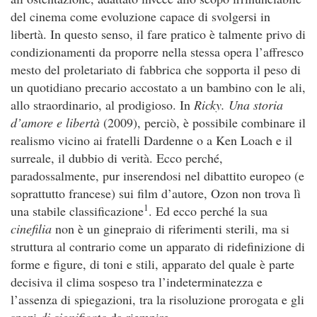
del cinema come evoluzione capace di svolgersi in
libertà. In questo senso, il fare pratico è talmente privo di
condizionamenti da proporre nella stessa opera l’affresco
mesto del proletariato di fabbrica che sopporta il peso di
un quotidiano precario accostato a un bambino con le ali,
allo straordinario, al prodigioso. In
Ricky. Una storia
d’amore e libertà
(2009), perciò, è possibile combinare il
realismo vicino ai fratelli Dardenne o a Ken Loach e il
surreale, il dubbio di verità. Ecco perché,
paradossalmente, pur inserendosi nel dibattito europeo (e
soprattutto francese) sui film d’autore, Ozon non trova lì
1
una stabile classificazione
. Ed ecco perché la sua
cinefilia
non è un ginepraio di riferimenti sterili, ma si
struttura al contrario come un apparato di ridefinizione di
forme e figure, di toni e stili, apparato del quale è parte
decisiva il clima sospeso tra l’indeterminatezza e
l’assenza di spiegazioni, tra la risoluzione prorogata e gli
spazi
di significato
da riempire.