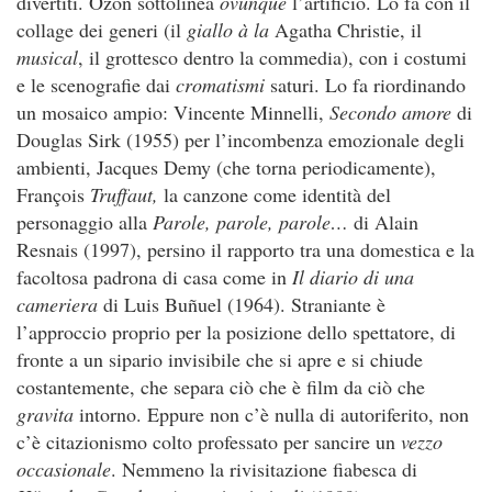
divertiti. Ozon sottolinea
ovunque
l’artificio. Lo fa con il
collage dei generi (il
giallo
à la
Agatha Christie, il
musical
, il grottesco dentro la commedia), con i costumi
e le scenografie dai
cromatismi
saturi. Lo fa riordinando
un mosaico ampio: Vincente Minnelli,
Secondo amore
di
Douglas Sirk (1955) per l’incombenza emozionale degli
ambienti, Jacques Demy (che torna periodicamente),
François
Truffaut,
la canzone come identità del
personaggio alla
Parole, parole, parole…
di Alain
Resnais (1997), persino il rapporto tra una domestica e la
facoltosa padrona di casa come in
Il diario di una
cameriera
di Luis Buñuel (1964). Straniante è
l’approccio proprio per la posizione dello spettatore, di
fronte a un sipario invisibile che si apre e si chiude
costantemente, che separa ciò che è film da ciò che
gravita
intorno. Eppure non c’è nulla di autoriferito, non
c’è citazionismo colto professato per sancire un
vezzo
occasionale
. Nemmeno la rivisitazione fiabesca di