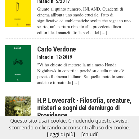
Inland n. 5/2017
Giunto al quinto numero, INLAND. Quaderni di
cinema affronta uno snodo cruciale, fatto di
significative ed emblematiche svolte che segnano uno
scarto, un’apertura rispetto alla precedente linea
editoriale. Innanzitutto la scelta del [...]
Carlo Verdone
Inland n. 12/2019
"Vi ho chiesto di mettere la mia moto Honda
Nighthawk in copertina perché su quella moto c'è
passato il cinema italiano. Su quella moto io sono
andato e tornato da [...]
H.P. Lovecraft - Filosofia, creature,
misteri e sogni del demiurgo di
Providence
Questo sito usa i cookie. Chiudendo questo avviso,
Antarès n. 0/2011
scorrendo o cliccando acconsenti all’uso dei cookie.
Il nome di Lovecraft è entrato a pieno titolo nel
[leggi di più]
[chiudi]
pantheon dei classici del Novecento. Letto da giovani e