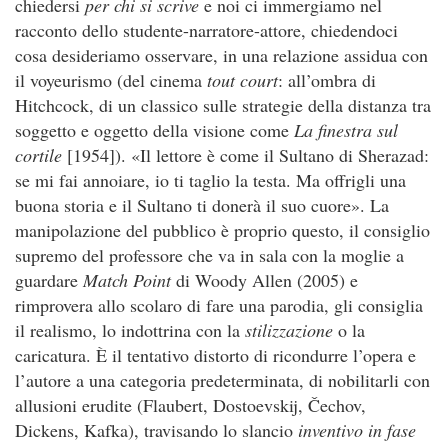
chiedersi
per chi si scrive
e noi ci immergiamo nel
racconto dello studente-narratore-attore, chiedendoci
cosa desideriamo osservare, in una relazione assidua con
il voyeurismo (del cinema
tout court
: all’ombra di
Hitchcock, di un classico sulle strategie della distanza tra
soggetto e oggetto della visione come
La finestra sul
cortile
[1954]). «Il lettore è come il Sultano di Sherazad:
se mi fai annoiare, io ti taglio la testa. Ma offrigli una
buona storia e il Sultano ti donerà il suo cuore». La
manipolazione del pubblico è proprio questo, il consiglio
supremo del professore che va in sala con la moglie a
guardare
Match Point
di Woody Allen (2005) e
rimprovera allo scolaro di fare una parodia, gli consiglia
il realismo, lo indottrina con la
stilizzazione
o la
caricatura. È il tentativo distorto di ricondurre l’opera e
l’autore a una categoria predeterminata, di nobilitarli con
allusioni erudite (Flaubert, Dostoevskij, Čechov,
Dickens, Kafka), travisando lo slancio
inventivo
in fase