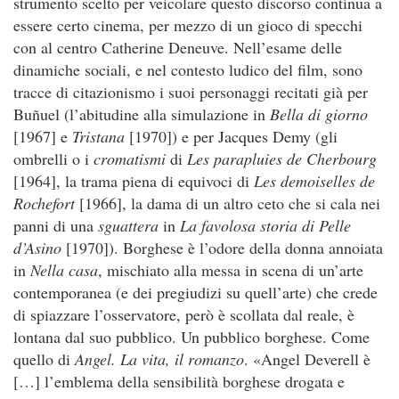
strumento scelto per veicolare questo discorso continua a
essere certo cinema, per mezzo di un gioco di specchi
con al centro Catherine Deneuve. Nell’esame delle
dinamiche sociali, e nel contesto ludico del film, sono
tracce di citazionismo i suoi personaggi recitati già per
Buñuel (l’abitudine alla simulazione in
Bella di giorno
[1967] e
Tristana
[1970]) e per Jacques Demy (gli
ombrelli o i
cromatismi
di
Les parapluies de Cherbourg
[1964], la trama piena di equivoci di
Les demoiselles de
Rochefort
[1966], la dama di un altro ceto che si cala nei
panni di una
sguattera
in
La favolosa storia di Pelle
d’Asino
[1970]). Borghese è l’odore della donna annoiata
in
Nella casa
, mischiato alla messa in scena di un’arte
contemporanea (e dei pregiudizi su quell’arte) che crede
di spiazzare l’osservatore, però è scollata dal reale, è
lontana dal suo pubblico. Un pubblico borghese. Come
quello di
Angel. La vita, il romanzo
. «Angel Deverell è
[…] l’emblema della sensibilità borghese drogata e