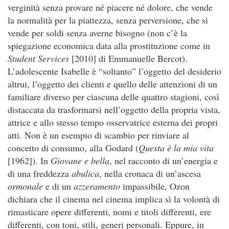
verginità senza provare né piacere né dolore, che vende
la normalità per la piattezza, senza perversione, che si
vende per soldi senza averne bisogno (non c’è la
spiegazione economica data alla prostituzione come in
Student Services
[2010] di Emmanuelle Bercot).
L’adolescente Isabelle è “soltanto” l’oggetto del desiderio
altrui, l’oggetto dei clienti e quello delle attenzioni di un
familiare diverso per ciascuna delle quattro stagioni, così
distaccata da trasformarsi nell’oggetto della propria vista,
attrice e allo stesso tempo osservatrice esterna dei propri
atti. Non è un esempio di scambio per rinviare al
concetto di consumo, alla Godard (
Questa è la mia vita
[1962]). In
Giovane e bella
, nel racconto di un’energia e
di una freddezza
abulica
, nella cronaca di un’ascesa
ormonale
e di un
azzeramento
impassibile, Ozon
dichiara che il cinema nel cinema implica sì la volontà di
rimasticare opere differenti, nomi e titoli differenti, ere
differenti, con toni, stili, generi personali. Eppure, in