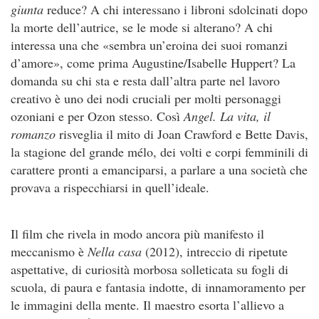
giunta
reduce? A chi interessano i libroni sdolcinati dopo
la morte dell’autrice, se le mode si alterano? A chi
interessa una che «sembra un’eroina dei suoi romanzi
d’amore», come prima Augustine/Isabelle Huppert? La
domanda su chi sta e resta dall’altra parte nel lavoro
creativo è uno dei nodi cruciali per molti personaggi
ozoniani e per Ozon stesso. Così
Angel. La vita, il
romanzo
risveglia il mito di Joan Crawford e Bette Davis,
la stagione del grande mélo, dei volti e corpi femminili di
carattere pronti a emanciparsi, a parlare a una società che
provava a rispecchiarsi in quell’ideale.
Il film che rivela in modo ancora più manifesto il
meccanismo è
Nella casa
(2012), intreccio di ripetute
aspettative, di curiosità morbosa solleticata su fogli di
scuola, di paura e fantasia indotte, di innamoramento per
le immagini della mente. Il maestro esorta l’allievo a