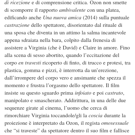
di
ricezione
e di comprensione critica. Ozon non smette
di scomporre il rapporto
ambivalente
con una platea,
edificando anche
Una nuova amica
(2014) sulla puntuale
castrazione
dello spettatore, disorientato dal rituale di
una sposa che diventa in un attimo la salma incantevole
appena sdraiata nella bara, colpito dalla frenesia di
assistere a Virginia (che è David) e Claire in amore. Fino
alla scena di sesso abortito, quando l’eccitazione del
corpo
en travesti
ricoperto di finto, di trucco e protesi, tra
plastica, gomma e pizzi, è interrotta da un’erezione,
dall’irrompere del corpo vero e ansimante che spezza il
momento e frustra l’orgasmo dello spettatore. Il film
insiste su questo sguardo prima
infoiato
e poi
castrato
,
manipolato e smascherato. Addirittura, in una delle due
sequenze girate al cinema, l’uomo che cerca di
rimorchiare Virginia toccandole/gli la
coscia
durante la
proiezione è interpretato da Ozon, il regista
omosessuale
che “si traveste” da spettatore dentro il suo film e fallisce