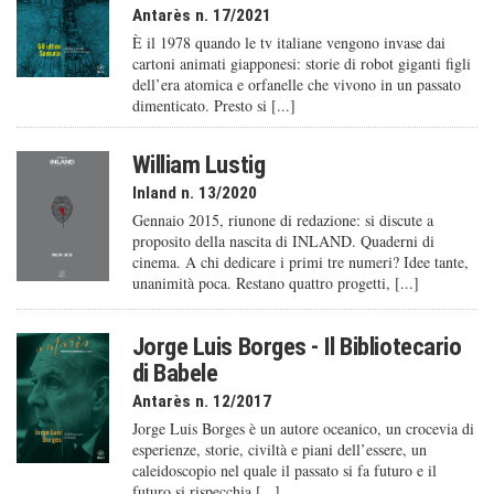
Antarès n. 17/2021
È il 1978 quando le tv italiane vengono invase dai
cartoni animati giapponesi: storie di robot giganti figli
dell’era atomica e orfanelle che vivono in un passato
dimenticato. Presto si [...]
William Lustig
Inland n. 13/2020
Gennaio 2015, riunone di redazione: si discute a
proposito della nascita di INLAND. Quaderni di
cinema. A chi dedicare i primi tre numeri? Idee tante,
unanimità poca. Restano quattro progetti, [...]
Jorge Luis Borges - Il Bibliotecario
di Babele
Antarès n. 12/2017
Jorge Luis Borges è un autore oceanico, un crocevia di
esperienze, storie, civiltà e piani dell’essere, un
caleido­scopio nel quale il passato si fa futuro e il
futuro si rispecchia [...]