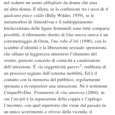
nel sedurre un uomo
abbigliato
da donna che ama
un’altra donna. E allora, se la confusione tra i sessi di
A
qualcuno piace caldo
(Billy Wilder, 1959), se le
metamorfosi di Almodóvar e il raddoppiamento
hitchcockiano delle figure femminili sono tutte comparse
possibili, il riferimento diretto di
Una nuova amica
è un
cortometraggio di Ozon,
Une robe d’été
(1996), con lo
scambio d’identità e la liberazione sessuale spensierata
che sfilano in leggerezza attraverso l’elemento del
vestito, pretesto concreto di comicità e catalizzatore
2
dell’attrazione. È «la soggettività
queer
»
, emblema di
un processo segnato dall’estrema mobilità. Ed è il
contatto con la memoria del pubblico, regolarmente
spronata a ri
compattare
una sensazione. Ne è testimone
CinquePerDue. Frammenti di vita amorosa
(2004), in
cui l’
incipit
è la separazione della coppia e l’epilogo
l’incontro, con quel repertorio che viene dal passato in
un unico scorrimento
a ritroso
della vicenda: il