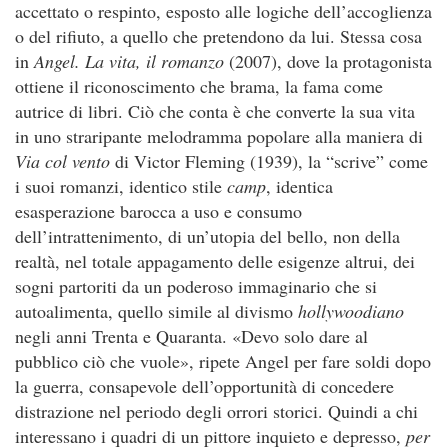
accettato o respinto, esposto alle logiche dell’accoglienza
o del rifiuto, a quello che pretendono da lui. Stessa cosa
in
Angel. La vita, il romanzo
(2007), dove la protagonista
ottiene il riconoscimento che brama, la fama come
autrice di libri. Ciò che conta è che converte la sua vita
in uno straripante melodramma popolare alla maniera di
Via col vento
di Victor Fleming (1939), la “scrive” come
i suoi romanzi, identico stile
camp
, identica
esasperazione barocca a uso e consumo
dell’intrattenimento, di un’utopia del bello, non della
realtà, nel totale appagamento delle esigenze altrui, dei
sogni partoriti da un poderoso immaginario che si
autoalimenta, quello simile al divismo
hollywoodiano
negli anni Trenta e Quaranta. «Devo solo dare al
pubblico ciò che vuole», ripete Angel per fare soldi dopo
la guerra, consapevole dell’opportunità di concedere
distrazione nel periodo degli orrori storici. Quindi a chi
interessano i quadri di un pittore inquieto e depresso,
per