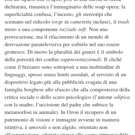
dichiarata, rimastica l’immaginario delle soap opera: la
superficialità confusa, l’incesto, gli stereotipi che
scemano nel ridicolo (
orge
in
cameretta
incluse), il
trash
misto a una componente
razziale
soft
. Non una
provocazione, ma il rifacimento di un mondo di
derivazione paratelevisiva per esibirlo nel suo essere
grottesco. Di nuovo la pluralità dei generi è il simbolo
della porosità dei confini
rappresentazionali
. Il cliché
come il bizzarro sono sottoposti a una moltitudine di
linguaggi, spesso senza limiti assodati, al servizio di un
dispositivo legato più alla pubblicità svagata di una
famiglia borghese allo sfascio che alla compostezza della
critica sociale o dello scavo psicologico (l’unione
edipica
con la madre, l’uccisione del padre che subisce la
metamorfosi in animale). In Ozon il recupero di un
patrimonio di visioni e immagini avviene in maniera
istintiva, è
umorale
e non algido, orientato non
all’ostentazione, adattato invece allo scopo irrinunciabile