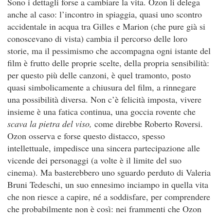
Sono i dettagli forse a cambiare la vita. Ozon li delega
anche al caso: l’incontro in spiaggia, quasi uno scontro
accidentale in acqua tra Gilles e Marion (che pure già si
conoscevano di vista) cambia il percorso delle loro
storie, ma il pessimismo che accompagna ogni istante del
film è frutto delle proprie scelte, della propria sensibilità:
per questo più delle canzoni, è quel tramonto, posto
quasi simbolicamente a chiusura del film, a rinnegare
una possibilità diversa. Non c’è felicità imposta, vivere
insieme è una fatica continua, una goccia rovente che
scava la pietra del viso,
come direbbe Roberto Roversi.
Ozon osserva e forse questo distacco, spesso
intellettuale, impedisce una sincera partecipazione alle
vicende dei personaggi (a volte è il limite del suo
cinema). Ma basterebbero uno sguardo perduto di Valeria
Bruni Tedeschi, un suo ennesimo inciampo in quella vita
che non riesce a capire, né a soddisfare, per comprendere
che probabilmente non è così: nei frammenti che Ozon