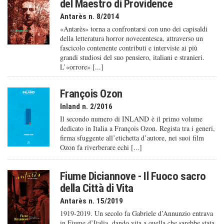
del Maestro di Providence
Antarès n. 8/2014
«Antarès» torna a confrontarsi con uno dei capisaldi
della letteratura horror novecentesca, attraverso un
fascicolo contenente contributi e interviste ai più
grandi studiosi del suo pensiero, italiani e stranieri.
L’«orrore» [...]
François Ozon
Inland n. 2/2016
Il secondo numero di INLAND è il primo volume
dedicato in Italia a François Ozon. Regista tra i generi,
firma sfuggente all’etichetta d’autore, nei suoi film
Ozon fa riverberare echi [...]
Fiume Diciannove - Il Fuoco sacro
della Città di Vita
Antarès n. 15/2019
1919-2019. Un secolo fa Gabriele d’Annunzio entrava
in Fiume d’Italia, dando vita a quella che sarebbe stata