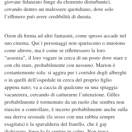
giovane fidanzato funge da elemento disturbante),
covando dentro un malessere quotidiano, dove solo
l’effimero può avere credibilità di durata.
Ozon dà forma ad altri fantasmi, come spesso accade nel
suo cinema. Qui i personaggi non spariscono o muoiono
come altrove, ma è come se riflettessero la loro
“assenza”, il loro vagare in cerca di un posto dove stare e
con chi stare, probabilmente con nessuno. Marion è
costantemente sola: si aggira per i corridoi degli alberghi
o in quelli dell’ospedale in cerca del proprio figlio
appena nato; va a caccia di qualcuno su una spiaggia
vacanziera, cercando di catturarne l’attenzione. Gilles
probabilmente è tormentato da un ruolo che sembra non
riuscire a controllare, è incerto probabilmente anche sulla
sua deriva sessuale (fa sesso con una rabbia sempre
esagitata) e la spavalderia del fratello, che è gay
dichiarato, forse lo fa sentire in colpa. Non trova