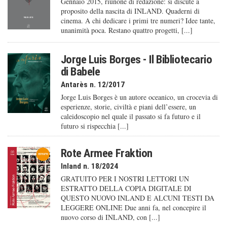
Gennaio 2015, riunone di redazione: si discute a
proposito della nascita di INLAND. Quaderni di
cinema. A chi dedicare i primi tre numeri? Idee tante,
unanimità poca. Restano quattro progetti, [...]
Jorge Luis Borges - Il Bibliotecario
di Babele
Antarès n. 12/2017
Jorge Luis Borges è un autore oceanico, un crocevia di
esperienze, storie, civiltà e piani dell’essere, un
caleido­scopio nel quale il passato si fa futuro e il
futuro si rispecchia [...]
Rote Armee Fraktion
Inland n. 18/2024
GRATUITO PER I NOSTRI LETTORI UN
ESTRATTO DELLA COPIA DIGITALE DI
QUESTO NUOVO INLAND E ALCUNI TESTI DA
LEGGERE ONLINE Due anni fa, nel concepire il
nuovo corso di INLAND, con [...]