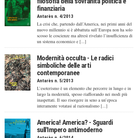
filosofia della sovranità politica e
finanziaria
Antarès n. 4/2013
La crisi che, partendo dall’America, nei primi anni del
nuovo millennio si è abbattuta sull’Europa non ha solo
scosso le coscienze ma altresì rivelato l’insufficienza di
un sistema economico e [...]
Modernità occulta - Le radici
simboliche delle arti
contemporanee
Antarès n. 5/2013
L’esoterismo è un elemento che percorre in lungo e in
largo la modernità, spesso riaffiorando nei modi più
inaspettati. Il suo risorgere in seno a un’epoca
interamente votatasi al razionalismo [...]
America! America? - Sguardi
sull'Impero antimoderno
Antarès n. 6/2014