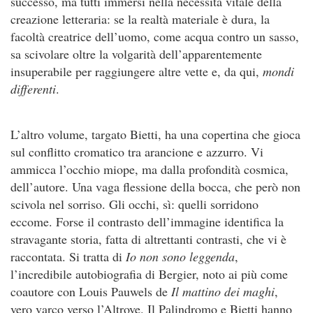
successo, ma tutti immersi nella necessità vitale della
creazione letteraria: se la realtà materiale è dura, la
facoltà creatrice dell’uomo, come acqua contro un sasso,
sa scivolare oltre la volgarità dell’apparentemente
insuperabile per raggiungere altre vette e, da qui,
mondi
differenti
.
L’altro volume, targato Bietti, ha una copertina che gioca
sul conflitto cromatico tra arancione e azzurro. Vi
ammicca l’occhio miope, ma dalla profondità cosmica,
dell’autore. Una vaga flessione della bocca, che però non
scivola nel sorriso. Gli occhi, sì: quelli sorridono
eccome. Forse il contrasto dell’immagine identifica la
stravagante storia, fatta di altrettanti contrasti, che vi è
raccontata. Si tratta di
Io non sono leggenda
,
l’incredibile autobiografia di Bergier, noto ai più come
coautore con Louis Pauwels de
Il mattino dei maghi
,
vero varco verso l’Altrove. Il Palindromo e Bietti hanno