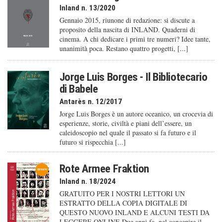
Inland n. 13/2020
Gennaio 2015, riunone di redazione: si discute a
proposito della nascita di INLAND. Quaderni di
cinema. A chi dedicare i primi tre numeri? Idee tante,
unanimità poca. Restano quattro progetti, [...]
Jorge Luis Borges - Il Bibliotecario
di Babele
Antarès n. 12/2017
Jorge Luis Borges è un autore oceanico, un crocevia di
esperienze, storie, civiltà e piani dell’essere, un
caleido­scopio nel quale il passato si fa futuro e il
futuro si rispecchia [...]
Rote Armee Fraktion
Inland n. 18/2024
GRATUITO PER I NOSTRI LETTORI UN
ESTRATTO DELLA COPIA DIGITALE DI
QUESTO NUOVO INLAND E ALCUNI TESTI DA
LEGGERE ONLINE Due anni fa, nel concepire il