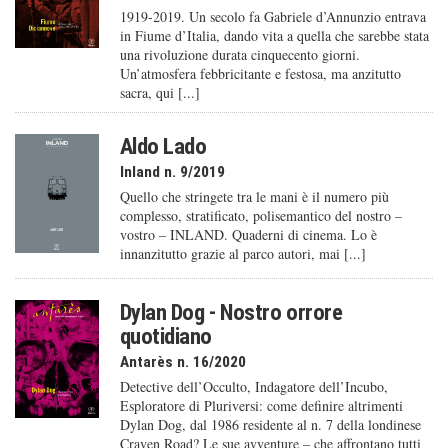
1919-2019. Un secolo fa Gabriele d’Annunzio entrava
in Fiume d’Italia, dando vita a quella che sarebbe stata
una rivoluzione durata cinquecento giorni.
Un’atmosfera febbricitante e festosa, ma anzitutto
sacra, qui [...]
Aldo Lado
Inland n. 9/2019
Quello che stringete tra le mani è il numero più
complesso, stratificato, polisemantico del nostro –
vostro – INLAND. Quaderni di cinema. Lo è
innanzitutto grazie al parco autori, mai [...]
Dylan Dog - Nostro orrore
quotidiano
Antarès n. 16/2020
Detective dell’Occulto, Indagatore dell’Incubo,
Esploratore di Pluriversi: come definire altrimenti
Dylan Dog, dal 1986 residente al n. 7 della londinese
Craven Road? Le sue avventure – che affrontano tutti