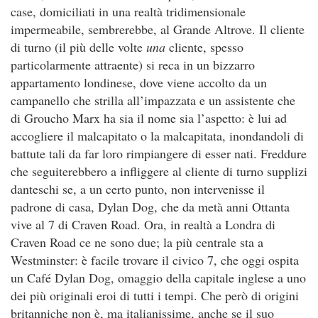
case, domiciliati in una realtà tridimensionale
impermeabile, sembrerebbe, al Grande Altrove. Il cliente
di turno (il più delle volte
una
cliente, spesso
particolarmente attraente) si reca in un bizzarro
appartamento londinese, dove viene accolto da un
campanello che strilla all’impazzata e un assistente che
di Groucho Marx ha sia il nome sia l’aspetto: è lui ad
accogliere il malcapitato o la malcapitata, inondandoli di
battute tali da far loro rimpiangere di esser nati. Freddure
che seguiterebbero a infliggere al cliente di turno supplizi
danteschi se, a un certo punto, non intervenisse il
padrone di casa, Dylan Dog, che da metà anni Ottanta
vive al 7 di Craven Road. Ora, in realtà a Londra di
Craven Road ce ne sono due; la più centrale sta a
Westminster: è facile trovare il civico 7, che oggi ospita
un Café Dylan Dog, omaggio della capitale inglese a uno
dei più originali eroi di tutti i tempi. Che però di origini
britanniche non è, ma italianissime, anche se il suo