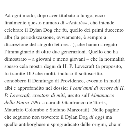
Ad ogni modo, dopo aver titubato a lungo, ecco
finalmente questo numero di «Antarès», che intende
celebrare il Dylan Dog che fu, quello dei primi duecento
albi (la periodizzazione, ovviamente, è sempre a
discrezione del singolo lettore…), che hanno stregato
l’immaginario di oltre due generazioni. Quello che ha
dimostrato – a giovani e meno giovani – che la normalità
spesso cela mostri degni di H. P. Lovecraft (a proposito,
fu tramite DD che molti, incluso il sottoscritto,
conobbero il Demiurgo di Providence, evocato in molti
albi e approfondito nel dossier
I cent’anni di orrore di H.
P. Lovecraft, creatore di miti
, uscito sull’
Almanacco
della Paura 1991
a cura di Gianfranco de Turris,
Maurizio Colombo e Stefano Marzorati). Nelle pagine
che seguono non troverete il Dylan Dog
di oggi
ma
quello antiborghese e spregiudicato delle origini, che in