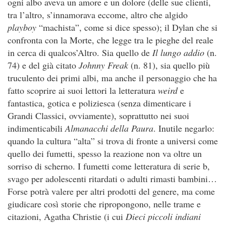
ogni albo aveva un amore e un dolore (delle sue clienti,
tra l’altro, s’innamorava eccome, altro che algido
playboy
“machista”, come si dice spesso); il Dylan che si
confronta con la Morte, che legge tra le pieghe del reale
in cerca di qualcos’Altro. Sia quello de
Il lungo addio
(n.
74) e del già citato
Johnny Freak
(n. 81), sia quello più
truculento dei primi albi, ma anche il personaggio che ha
fatto scoprire ai suoi lettori la letteratura
weird
e
fantastica, gotica e poliziesca (senza dimenticare i
Grandi Classici, ovviamente), soprattutto nei suoi
indimenticabili
Almanacchi della Paura
. Inutile negarlo:
quando la cultura “alta” si trova di fronte a universi come
quello dei fumetti, spesso la reazione non va oltre un
sorriso di scherno. I fumetti come letteratura di serie b,
svago per adolescenti ritardati o adulti rimasti bambini…
Forse potrà valere per altri prodotti del genere, ma come
giudicare così storie che ripropongono, nelle trame e
citazioni, Agatha Christie (i cui
Dieci piccoli indiani