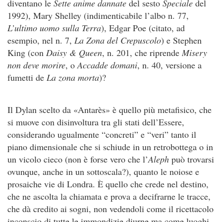
diventano le
Sette anime dannate
del sesto
Speciale
del
1992), Mary Shelley (indimenticabile l’albo n. 77,
L’ultimo uomo sulla Terra
), Edgar Poe (citato, ad
esempio, nel n. 7,
La Zona del Crepuscolo
) e Stephen
King (con
Daisy & Queen
, n. 201, che riprende
Misery
non deve morire
, o
Accadde domani
, n. 40, versione a
fumetti de
La zona morta
)?
Il Dylan scelto da «Antarès» è quello più metafisico, che
si muove con disinvoltura tra gli stati dell’Essere,
considerando ugualmente “concreti” e “veri” tanto il
piano dimensionale che si schiude in un retrobottega o in
un vicolo cieco (non è forse vero che l’
Aleph
può trovarsi
ovunque, anche in un sottoscala?), quanto le noiose e
prosaiche vie di Londra. È quello che crede nel destino,
che ne ascolta la chiamata e prova a decifrarne le tracce,
che dà credito ai sogni, non vedendoli come il ricettacolo
inconscio di tutte le immondizie diurne ma come luoghi