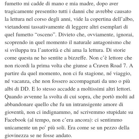
fumetto mi cadde di mano e mia madre, dopo aver
tragicamente presentito tutti i danni che avrebbe causato
la lettura nel corso degli anni, vide la copertina dell’albo,
vietandomi tassativamente di leggere altri esemplari di
quel fumetto “osceno”. Divieto che, ovviamente, ignorai,
scoprendo in quel momento il naturale antagonismo che
si sviluppa tra l’autorità e chi ama la lettura. Di storie
come questa ne ho sentite a bizzeffe. Non c’è lettore che
non ricordi la prima volta che giunse a Craven Road 7. A
partire da quel momento, non ci fu stagione, né viaggio,
né vacanza, che non fossero accompagnati da uno o più
albi di DD. E lo stesso accadde a moltissimi altri lettori.
Quando avvenne la svolta di cui sopra, che portò molti ad
abbandonare quello che fu un intransigente amore di
gioventù, non ci indignammo, né scrivemmo stupidate su
Facebook (al tempo, non c’era ancora): ci sentimmo
unicamente un po’ più soli. Era come se un pezzo della
giovinezza se ne fosse andato.