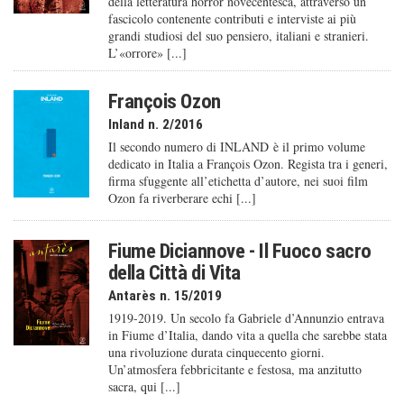
della letteratura horror novecentesca, attraverso un
fascicolo contenente contributi e interviste ai più
grandi studiosi del suo pensiero, italiani e stranieri.
L’«orrore» [...]
François Ozon
Inland n. 2/2016
Il secondo numero di INLAND è il primo volume
dedicato in Italia a François Ozon. Regista tra i generi,
firma sfuggente all’etichetta d’autore, nei suoi film
Ozon fa riverberare echi [...]
Fiume Diciannove - Il Fuoco sacro
della Città di Vita
Antarès n. 15/2019
1919-2019. Un secolo fa Gabriele d’Annunzio entrava
in Fiume d’Italia, dando vita a quella che sarebbe stata
una rivoluzione durata cinquecento giorni.
Un’atmosfera febbricitante e festosa, ma anzitutto
sacra, qui [...]