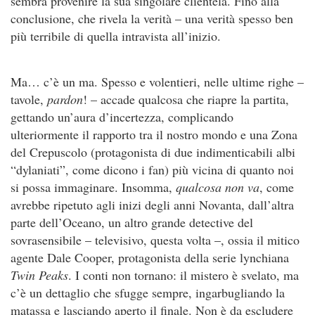
sembra provenire la sua singolare clientela. Fino alla
conclusione, che rivela la verità – una verità spesso ben
più terribile di quella intravista all’inizio.
Ma… c’è un ma. Spesso e volentieri, nelle ultime righe –
tavole,
pardon
! – accade qualcosa che riapre la partita,
gettando un’aura d’incertezza, complicando
ulteriormente il rapporto tra il nostro mondo e una Zona
del Crepuscolo (protagonista di due indimenticabili albi
“dylaniati”, come dicono i fan) più vicina di quanto noi
si possa immaginare. Insomma,
qualcosa non va
, come
avrebbe ripetuto agli inizi degli anni Novanta, dall’altra
parte dell’Oceano, un altro grande detective del
sovrasensibile – televisivo, questa volta –, ossia il mitico
agente Dale Cooper, protagonista della serie lynchiana
Twin Peaks
. I conti non tornano: il mistero è svelato, ma
c’è un dettaglio che sfugge sempre, ingarbugliando la
matassa e lasciando aperto il finale. Non è da escludere