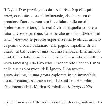
Il Dylan Dog privilegiato da «Antarès» è quello più
retrò
, con tutte le sue idiosincrasie, che ha paura di
prendere l’aereo e non usa il cellulare, alle email
preferisce le lettere, alla realtà virtuale quella concreta,
fatta di cose e persone. Un eroe che non “condivide” sui
social network
le proprie esperienze ma le affida, armato
di penna d’oca e calamaio, alle pagine ingiallite di un
diario, al baluginio di una vecchia lampada. E nemmeno
è infatuato dalle armi: usa una vecchia pistola, di volta in
volta lanciatagli da Groucho, inseparabile Sancho Panza
nelle sue esplorazioni dell’Ignoto. L’ha trovata,
giovanissimo, in una grotta esplorata in un’invincibile
estate lontana, assieme a uno dei suoi amori perduti,
l’indimenticabile Marina Kimball de
Il lungo addio
.
Dylan è nemico delle verità assolute, dei dogmatismi, dei