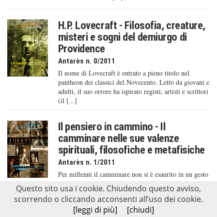
H.P. Lovecraft - Filosofia, creature,
misteri e sogni del demiurgo di
Providence
Antarès n. 0/2011
Il nome di Lovecraft è entrato a pieno titolo nel
pantheon dei classici del Novecento. Letto da giovani e
adulti, il suo orrore ha ispirato registi, artisti e scrittori
(il [...]
Il pensiero in cammino - Il
camminare nelle sue valenze
spirituali, filosofiche e metafisiche
Antarès n. 1/2011
Per millenni il camminare non si è esaurito in un gesto
semplicemente fisico ma è stato utilizzato come
Questo sito usa i cookie. Chiudendo questo avviso,
metafora della crescita e dell’evoluzione spirituale
scorrendo o cliccando acconsenti all’uso dei cookie.
dell’uomo. Camminando, instauriamo un rapporto più
[leggi di più]
[chiudi]
[...]