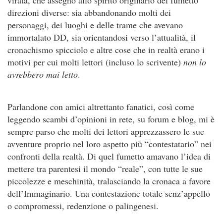
virata, che assegnò allo spirito originario del fumetto
direzioni diverse: sia abbandonando molti dei
personaggi, dei luoghi e delle trame che avevano
immortalato DD, sia orientandosi verso l’attualità, il
cronachismo spicciolo e altre cose che in realtà erano i
motivi per cui molti lettori (incluso lo scrivente)
non lo
avrebbero mai letto
.
Parlandone con amici altrettanto fanatici, così come
leggendo scambi d’opinioni in rete, su forum e blog, mi è
sempre parso che molti dei lettori apprezzassero le sue
avventure proprio nel loro aspetto più “contestatario” nei
confronti della realtà. Di quel fumetto amavano l’idea di
mettere tra parentesi il mondo “reale”, con tutte le sue
piccolezze e meschinità, tralasciando la cronaca a favore
dell’Immaginario. Una contestazione totale senz’appello
o compromessi, redenzione o palingenesi.