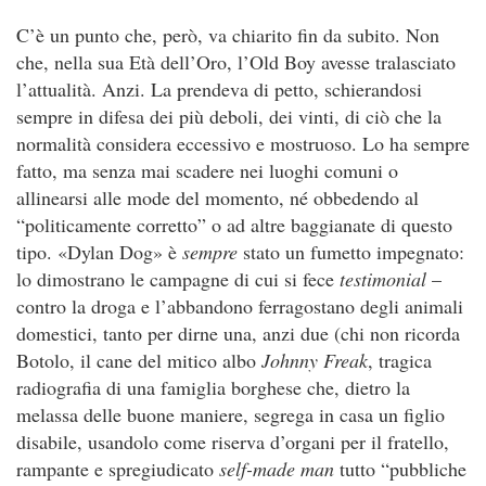
C’è un punto che, però, va chiarito fin da subito. Non
che, nella sua Età dell’Oro, l’Old Boy avesse tralasciato
l’attualità. Anzi. La prendeva di petto, schierandosi
sempre in difesa dei più deboli, dei vinti, di ciò che la
normalità considera eccessivo e mostruoso. Lo ha sempre
fatto, ma senza mai scadere nei luoghi comuni o
allinearsi alle mode del momento, né obbedendo al
“politicamente corretto” o ad altre baggianate di questo
tipo. «Dylan Dog» è
sempre
stato un fumetto impegnato:
lo dimostrano le campagne di cui si fece
testimonial
–
contro la droga e l’abbandono ferragostano degli animali
domestici, tanto per dirne una, anzi due (chi non ricorda
Botolo, il cane del mitico albo
Johnny Freak
, tragica
radiografia di una famiglia borghese che, dietro la
melassa delle buone maniere, segrega in casa un figlio
disabile, usandolo come riserva d’organi per il fratello,
rampante e spregiudicato
self-made man
tutto “pubbliche