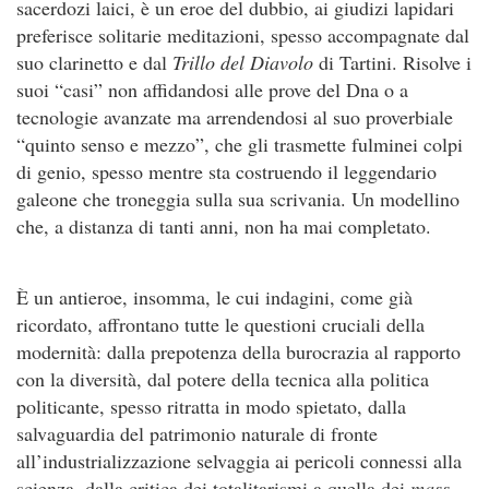
sacerdozi laici, è un eroe del dubbio, ai giudizi lapidari
preferisce solitarie meditazioni, spesso accompagnate dal
suo clarinetto e dal
Trillo del Diavolo
di Tartini. Risolve i
suoi “casi” non affidandosi alle prove del Dna o a
tecnologie avanzate ma arrendendosi al suo proverbiale
“quinto senso e mezzo”, che gli trasmette fulminei colpi
di genio, spesso mentre sta costruendo il leggendario
galeone che troneggia sulla sua scrivania. Un modellino
che, a distanza di tanti anni, non ha mai completato.
È un antieroe, insomma, le cui indagini, come già
ricordato, affrontano tutte le questioni cruciali della
modernità: dalla prepotenza della burocrazia al rapporto
con la diversità, dal potere della tecnica alla politica
politicante, spesso ritratta in modo spietato, dalla
salvaguardia del patrimonio naturale di fronte
all’industrializzazione selvaggia ai pericoli connessi alla
scienza, dalla critica dei totalitarismi a quella dei
mass