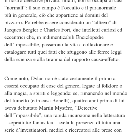
Il nostro detective privato, infatti, non si occupa di casi
“normali”: il suo campo è l’occulto e il paranormale –
più in generale, ciò che appartiene ai domini del
bizzarro. Potrebbe essere considerato un “allievo” di
Jacques Bergier e Charles Fort, due intelletti curiosi ed
eccentrici che, in indimenticabili Enciclopedie
dell’Impossibile, passarono la vita a collazionare e
catalogare tutti quei fatti che sfuggono alle ferree leggi
della scienza e alla tirannia del rapporto causa-effetto.
Come noto, Dylan non è stato certamente il primo a
essersi occupato di cose del genere, legate al folklore o
alla magia, a spiriti e leggende: se, rimanendo nel mondo
del fumetto (e in casa Bonelli), quattro anni prima di lui
aveva debuttato Martin Mystère, “Detective
dell’Impossibile”, una rapida incursione nella letteratura
– soprattutto fantastica – svela la presenza di tutta una
serie d’investigatori, medici e ricercatori alle prese con