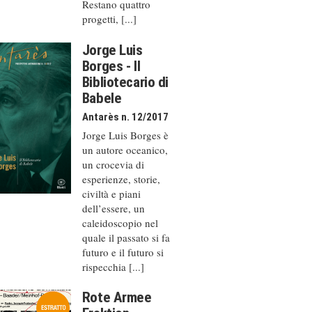
Restano quattro
progetti, [...]
Jorge Luis
Borges - Il
Bibliotecario di
Babele
Antarès n. 12/2017
Jorge Luis Borges è
un autore oceanico,
un crocevia di
esperienze, storie,
civiltà e piani
dell’essere, un
caleido­scopio nel
quale il passato si fa
futuro e il futuro si
rispecchia [...]
Rote Armee