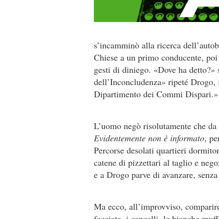
s’incamminò alla ricerca dell’auto
Chiese a un primo conducente, poi a
gesti di diniego. «Dove ha detto?» 
dell’Inconcludenza» ripeté Drogo, i
Dipartimento dei Commi Dispari.»
L’uomo negò risolutamente che da qu
Evidentemente non è informato
, pe
Percorse desolati quartieri dormitor
catene di pizzettari al taglio e neg
e a Drogo parve di avanzare, senza
Ma ecco, all’improvviso, comparire
facciata, i cancelli, le bianche muf