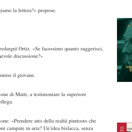
giamo la lettera?» propose.
edarguì Ortiz. «Se facessimo quanto suggerisci,
hevole discussione?»
mmise il giovane.
ione di Matti, a testimoniare la superiore
ollega.
one: «Prendere atto della realtà piuttosto che
ioni campate in aria? Un’idea bislacca, senza