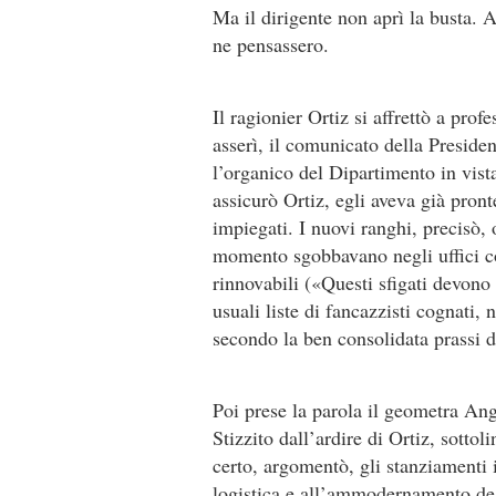
Ma il dirigente non aprì la busta. A
ne pensassero.
Il ragionier Ortiz si affrettò a prof
asserì, il comunicato della Presiden
l’organico del Dipartimento in vista
assicurò Ortiz, egli aveva già pron
impiegati. I nuovi ranghi, precisò,
momento sgobbavano negli uffici co
rinnovabili («Questi sfigati devono
usuali liste di fancazzisti cognati, 
secondo la ben consolidata prassi 
Poi prese la parola il geometra An
Stizzito dall’ardire di Ortiz, sottol
certo, argomentò, gli stanziamenti 
logistica e all’ammodernamento degli