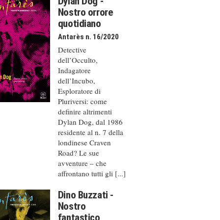
Dylan Dog -
Nostro orrore
quotidiano
Antarès n. 16/2020
Detective
dell’Occulto,
Indagatore
dell’Incubo,
Esploratore di
Pluriversi: come
definire altrimenti
Dylan Dog, dal 1986
residente al n. 7 della
londinese Craven
Road? Le sue
avventure – che
affrontano tutti gli [...]
Dino Buzzati -
Nostro
fantastico