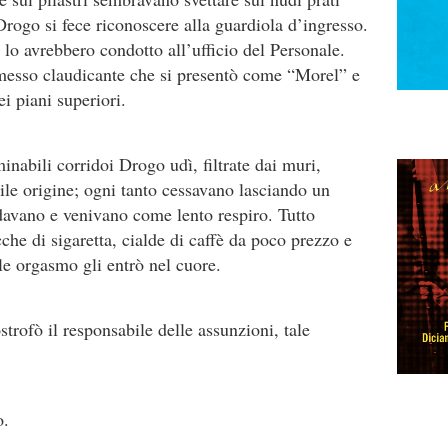
rogo si fece riconoscere alla guardiola d’ingresso.
o lo avrebbero condotto all’ufficio del Personale.
esso claudicante che si presentò come “Morel” e
ei piani superiori.
abili corridoi Drogo udì, filtrate dai muri,
le origine; ogni tanto cessavano lasciando un
davano e venivano come lento respiro. Tutto
cche di sigaretta, cialde di caffè da poco prezzo e
le orgasmo gli entrò nel cuore.
trofò il responsabile delle assunzioni, tale
o.