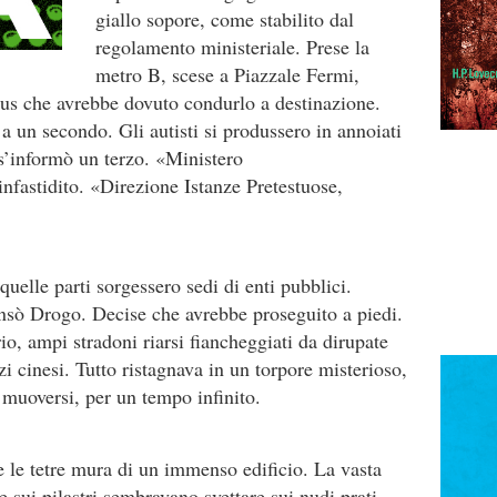
giallo sopore, come stabilito dal
regolamento ministeriale. Prese la
metro B, scese a Piazzale Fermi,
bus che avrebbe dovuto condurlo a destinazione.
 un secondo. Gli autisti si produssero in annoiati
s’informò un terzo. «Ministero
nfastidito. «Direzione Istanze Pretestuose,
elle parti sorgessero sedi di enti pubblici.
nsò Drogo. Decise che avrebbe proseguito a piedi.
io, ampi stradoni riarsi fiancheggiati da dirupate
ozi cinesi. Tutto ristagnava in un torpore misterioso,
 muoversi, per un tempo infinito.
 le tetre mura di un immenso edificio. La vasta
fe sui pilastri sembravano svettare sui nudi prati