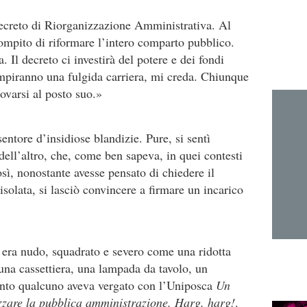
ecreto di Riorganizzazione Amministrativa. Al
compito di riformare l’intero comparto pubblico.
 Il decreto ci investirà del potere e dei fondi
ompiranno una fulgida carriera, mi creda. Chiunque
rovarsi al posto suo.»
entore d’insidiose blandizie. Pure, si sentì
dell’altro, che, come ben sapeva, in quei contesti
osì, nonostante avesse pensato di chiedere il
solata, si lasciò convincere a firmare un incarico
o era nudo, squadrato e severo come una ridotta
 una cassettiera, una lampada da tavolo, un
ento qualcuno aveva vergato con l’Uniposca
Un
lizzare la pubblica amministrazione. Harg, harg!
.