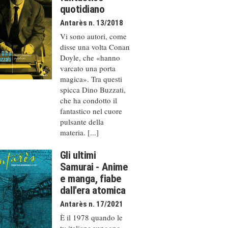
quotidiano
Antarès n. 13/2018
Vi sono autori, come
disse una volta Conan
Doyle, che «hanno
varcato una porta
magica». Tra questi
spicca Dino Buzzati,
che ha condotto il
fantastico nel cuore
pulsante della
materia. [...]
Gli ultimi
Samurai - Anime
e manga, fiabe
dall'era atomica
Antarès n. 17/2021
È il 1978 quando le
tv italiane vengono