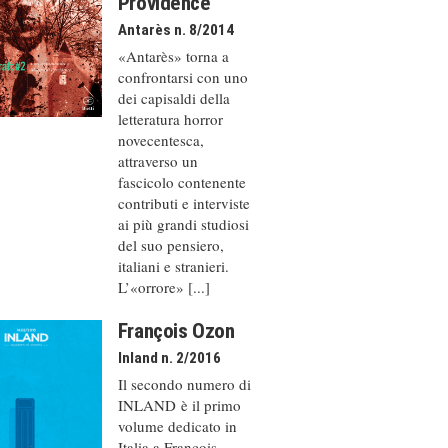
Providence
Antarès n. 8/2014
«Antarès» torna a
confrontarsi con uno
dei capisaldi della
letteratura horror
novecentesca,
attraverso un
fascicolo contenente
contributi e interviste
ai più grandi studiosi
del suo pensiero,
italiani e stranieri.
L’«orrore» [...]
François Ozon
Inland n. 2/2016
Il secondo numero di
INLAND è il primo
volume dedicato in
Italia a François