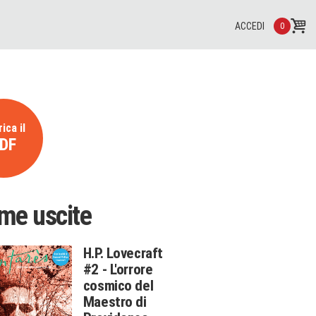
ACCEDI
0
ica il
DF
ime uscite
H.P. Lovecraft
#2 - L'orrore
cosmico del
Maestro di