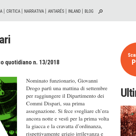
IA
CRITICA
NARRATIVA
ANTARÉS
INLAND
BLOG
ari
Scar
P
co quotidiano n. 13/2018
Nominato funzionario, Giovanni
Drogo partì una mattina di settembre
Ult
per raggiungere il Dipartimento dei
Commi Dispari, sua prima
assegnazione. Si fece svegliare ch’era
ancora notte e vestì per la prima volta
la giacca e la cravatta d’ordinanza,
rispettivamente grigio irrilevanza e