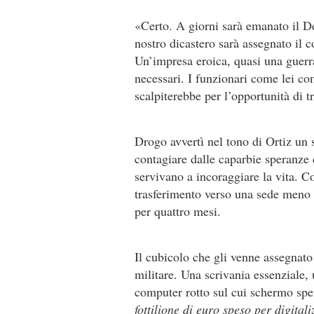
«Certo. A giorni sarà emanato il D
nostro dicastero sarà assegnato il 
Un’impresa eroica, quasi una guerra.
necessari. I funzionari come lei c
scalpiterebbe per l’opportunità di t
Drogo avvertì nel tono di Ortiz un s
contagiare dalle caparbie speranze 
servivano a incoraggiare la vita. C
trasferimento verso una sede meno i
per quattro mesi.
Il cubicolo che gli venne assegnat
militare. Una scrivania essenziale,
computer rotto sul cui schermo sp
fottilione di euro speso per digita