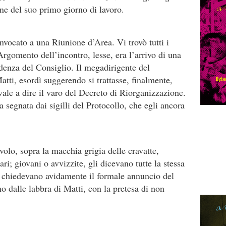
mine del suo primo giorno di lavoro.
vocato a una Riunione d’Area. Vi trovò tutti i
 Argomento dell’incontro, lesse, era l’arrivo di una
denza del Consiglio. Il megadirigente del
tti, esordì suggerendo si trattasse, finalmente,
 vale a dire il varo del Decreto di Riorganizzazione.
a segnata dai sigilli del Protocollo, che egli ancora
avolo, sopra la macchia grigia delle cravatte,
ri; giovani o avvizzite, gli dicevano tutte la stessa
re chiedevano avidamente il formale annuncio del
o dalle labbra di Matti, con la pretesa di non