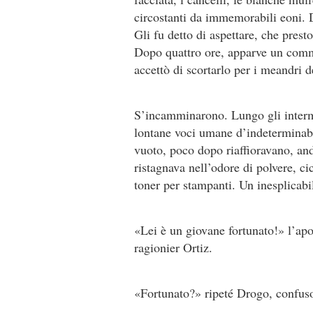
circostanti da immemorabili eoni. D
Gli fu detto di aspettare, che prest
Dopo quattro ore, apparve un comm
accettò di scortarlo per i meandri d
S’incamminarono. Lungo gli intermin
lontane voci umane d’indeterminabi
vuoto, poco dopo riaffioravano, an
ristagnava nell’odore di polvere, ci
toner per stampanti. Un inesplicabi
«Lei è un giovane fortunato!» l’apos
ragionier Ortiz.
«Fortunato?» ripeté Drogo, confus