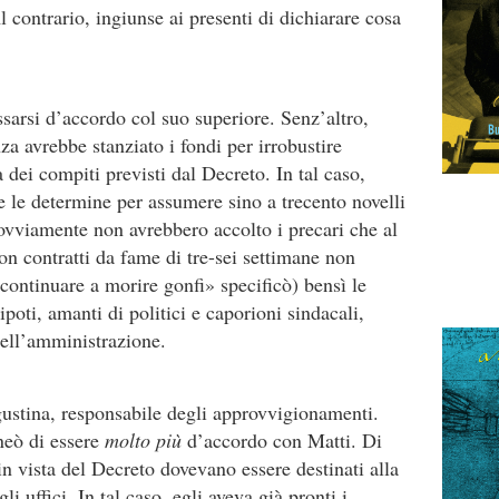
l contrario, ingiunse ai presenti di dichiarare cosa
essarsi d’accordo col suo superiore. Senz’altro,
za avrebbe stanziato i fondi per irrobustire
 dei compiti previsti dal Decreto. In tal caso,
te le determine per assumere sino a trecento novelli
 ovviamente non avrebbero accolto i precari che al
n contratti da fame di tre-sei settimane non
 continuare a morire gonfi» specificò) bensì le
nipoti, amanti di politici e caporioni sindacali,
dell’amministrazione.
gustina, responsabile degli approvvigionamenti.
ineò di essere
molto più
d’accordo con Matti. Di
in vista del Decreto dovevano essere destinati alla
 uffici. In tal caso, egli aveva già pronti i