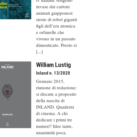
invase dai cartoni
animati giapponesi:
storie di robot giganti
figli dell’era atomica
e orfanelle che
vivono in un passato
dimenticato. Presto si
[...]
William Lustig
Inland n. 13/2020
Gennaio 2015,
riunone di redazione:
si discute a proposito
della nascita di
INLAND. Quaderni
di cinema. A chi
dedicare i primi tre
numeri? Idee tante,
unanimità poca.