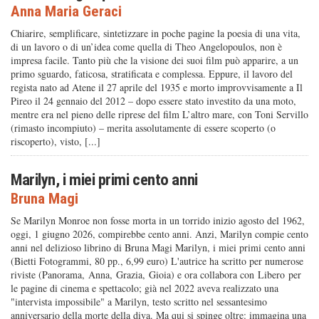
Anna Maria Geraci
Chiarire, semplificare, sintetizzare in poche pagine la poesia di una vita,
di un lavoro o di un’idea come quella di Theo Angelopoulos, non è
impresa facile. Tanto più che la visione dei suoi film può apparire, a un
primo sguardo, faticosa, stratificata e complessa. Eppure, il lavoro del
regista nato ad Atene il 27 aprile del 1935 e morto improvvisamente a Il
Pireo il 24 gennaio del 2012 – dopo essere stato investito da una moto,
mentre era nel pieno delle riprese del film L’altro mare, con Toni Servillo
(rimasto incompiuto) – merita assolutamente di essere scoperto (o
riscoperto), visto, [...]
Marilyn, i miei primi cento anni
Bruna Magi
Se Marilyn Monroe non fosse morta in un torrido inizio agosto del 1962,
oggi, 1 giugno 2026, compirebbe cento anni. Anzi, Marilyn compie cento
anni nel delizioso librino di Bruna Magi Marilyn, i miei primi cento anni
(Bietti Fotogrammi, 80 pp., 6,99 euro) L'autrice ha scritto per numerose
riviste (Panorama, Anna, Grazia, Gioia) e ora collabora con Libero per
le pagine di cinema e spettacolo; già nel 2022 aveva realizzato una
"intervista impossibile" a Marilyn, testo scritto nel sessantesimo
anniversario della morte della diva. Ma qui si spinge oltre: immagina una