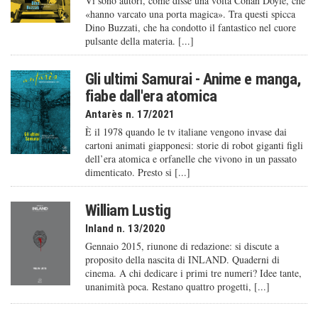
Vi sono autori, come disse una volta Conan Doyle, che
«hanno varcato una porta magica». Tra questi spicca
Dino Buzzati, che ha condotto il fantastico nel cuore
pulsante della materia. [...]
Gli ultimi Samurai - Anime e manga,
fiabe dall'era atomica
Antarès n. 17/2021
È il 1978 quando le tv italiane vengono invase dai
cartoni animati giapponesi: storie di robot giganti figli
dell’era atomica e orfanelle che vivono in un passato
dimenticato. Presto si [...]
William Lustig
Inland n. 13/2020
Gennaio 2015, riunone di redazione: si discute a
proposito della nascita di INLAND. Quaderni di
cinema. A chi dedicare i primi tre numeri? Idee tante,
unanimità poca. Restano quattro progetti, [...]