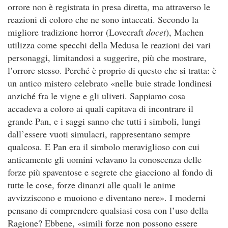
orrore non è registrata in presa diretta, ma attraverso le
reazioni di coloro che ne sono intaccati. Secondo la
migliore tradizione horror (Lovecraft
docet
), Machen
utilizza come specchi della Medusa le reazioni dei vari
personaggi, limitandosi a suggerire, più che mostrare,
l’orrore stesso. Perché è proprio di questo che si tratta: è
un antico mistero celebrato «nelle buie strade londinesi
anziché fra le vigne e gli uliveti. Sappiamo cosa
accadeva a coloro ai quali capitava di incontrare il
grande Pan, e i saggi sanno che tutti i simboli, lungi
dall’essere vuoti simulacri, rappresentano sempre
qualcosa. E Pan era il simbolo meraviglioso con cui
anticamente gli uomini velavano la conoscenza delle
forze più spaventose e segrete che giacciono al fondo di
tutte le cose, forze dinanzi alle quali le anime
avvizziscono e muoiono e diventano nere». I moderni
pensano di comprendere qualsiasi cosa con l’uso della
Ragione? Ebbene, «simili forze non possono essere