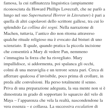
famosa, la cui raffinatezza linguistica (ampiamente
riconosciuta da Howard Phillips Lovecraft, che ne parlò a
lungo nel suo
Supernatural Horror in Literature
) è pari a
quella di altri capolavori dello scrittore gallese, tra cui lo
splendido
La collina dei sogni
. Nella narrazione di
Machen, tuttavia, l’antico dio non ritorna attraverso
qualche rituale religioso ma è evocato dal bisturi di uno
scienziato. Il quale, quando pratica la piccola incisione
che consentirà a Mary di vedere Pan, nemmeno
s’immagina la forza che ha risvegliato. Mary
impallidisce, si addormenta, poi spalanca gli occhi,
colmi di una meraviglia e un terrore senza pari. Cerca di
afferrare qualcosa d’invisibile, poco prima di crollare, in
preda alle convulsioni. Ha perso totalmente il senno.
Priva di una preparazione adeguata, la sua mente non si è
dimostrata in grado di sopportare lo squarcio del velo di
Maya – l’apparenza che vela la realtà, nascondendone la
vera essenza – e collassa. La successiva
escalation
di