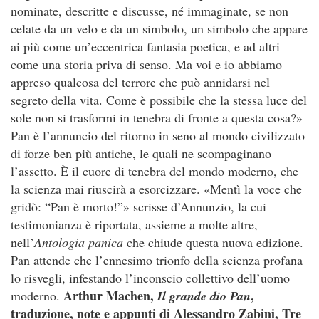
nominate, descritte e discusse, né immaginate, se non
celate da un velo e da un simbolo, un simbolo che appare
ai più come un’eccentrica fantasia poetica, e ad altri
come una storia priva di senso. Ma voi e io abbiamo
appreso qualcosa del terrore che può annidarsi nel
segreto della vita. Come è possibile che la stessa luce del
sole non si trasformi in tenebra di fronte a questa cosa?»
Pan è l’annuncio del ritorno in seno al mondo civilizzato
di forze ben più antiche, le quali ne scompaginano
l’assetto. È il cuore di tenebra del mondo moderno, che
la scienza mai riuscirà a esorcizzare. «Mentì la voce che
gridò: “Pan è morto!”» scrisse d’Annunzio, la cui
testimonianza è riportata, assieme a molte altre,
nell’
Antologia panica
che chiude questa nuova edizione.
Pan attende che l’ennesimo trionfo della scienza profana
lo risvegli, infestando l’inconscio collettivo dell’uomo
Arthur Machen,
,
moderno.
Il grande dio Pan
traduzione, note e appunti di Alessandro Zabini, Tre