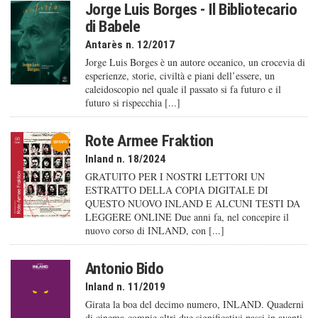
Jorge Luis Borges - Il Bibliotecario
di Babele
Antarès n. 12/2017
Jorge Luis Borges è un autore oceanico, un crocevia di
esperienze, storie, civiltà e piani dell’essere, un
caleido­scopio nel quale il passato si fa futuro e il
futuro si rispecchia [...]
Rote Armee Fraktion
Inland n. 18/2024
GRATUITO PER I NOSTRI LETTORI UN
ESTRATTO DELLA COPIA DIGITALE DI
QUESTO NUOVO INLAND E ALCUNI TESTI DA
LEGGERE ONLINE Due anni fa, nel concepire il
nuovo corso di INLAND, con [...]
Antonio Bido
Inland n. 11/2019
Girata la boa del decimo numero, INLAND. Quaderni
di cinema compie altri due significativi passi in avanti.