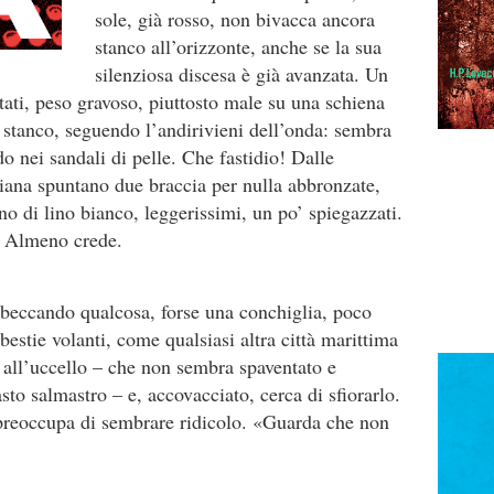
sole, già rosso, non bivacca ancora
stanco all’orizzonte, anche se la sua
silenziosa discesa è già avanzata. Un
tati, peso gravoso, piuttosto male su una schiena
 stanco, seguendo l’andirivieni dell’onda: sembra
do nei sandali di pelle. Che fastidio! Dalle
ana spuntano due braccia per nulla abbronzate,
ono di lino bianco, leggerissimi, un po’ spiegazzati.
ì. Almeno crede.
a beccando qualcosa, forse una conchiglia, poco
estie volanti, come qualsiasi altra città marittima
a all’uccello – che non sembra spaventato e
sto salmastro – e, accovacciato, cerca di sfiorarlo.
 preoccupa di sembrare ridicolo. «Guarda che non