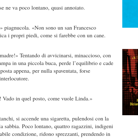
 se ne va poco lontano, quasi annoiato.
» piagnucola. «Non sono un san Francesco
ca i propri piedi, come si farebbe con un cane.
 madre!» Tentando di avvicinarsi, minaccioso, con
iampa in una piccola buca, perde l’equilibrio e cade
 sposta appena, per nulla spaventata, forse
interlocutore.
o! Vado in quel posto, come vuole Linda.»
anchi, si accende una sigaretta, pulendosi con la
la sabbia. Poco lontano, quattro ragazzini, indigeni
abile condizione, ridono sprezzanti, prendendo in