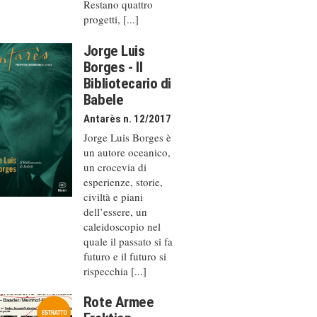
Restano quattro
progetti, [...]
Jorge Luis
Borges - Il
Bibliotecario di
Babele
Antarès n. 12/2017
Jorge Luis Borges è
un autore oceanico,
un crocevia di
esperienze, storie,
civiltà e piani
dell’essere, un
caleido­scopio nel
quale il passato si fa
futuro e il futuro si
rispecchia [...]
Rote Armee