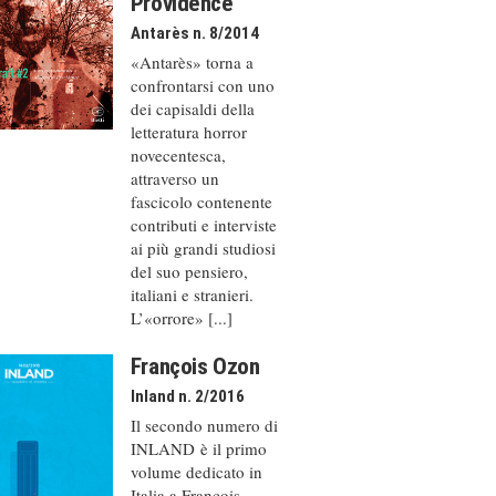
Providence
Antarès n. 8/2014
«Antarès» torna a
confrontarsi con uno
dei capisaldi della
letteratura horror
novecentesca,
attraverso un
fascicolo contenente
contributi e interviste
ai più grandi studiosi
del suo pensiero,
italiani e stranieri.
L’«orrore» [...]
François Ozon
Inland n. 2/2016
Il secondo numero di
INLAND è il primo
volume dedicato in
Italia a François