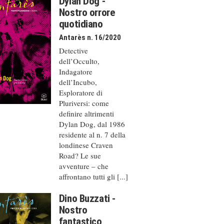
Dylan Dog -
Nostro orrore
quotidiano
Antarès n. 16/2020
Detective
dell’Occulto,
Indagatore
dell’Incubo,
Esploratore di
Pluriversi: come
definire altrimenti
Dylan Dog, dal 1986
residente al n. 7 della
londinese Craven
Road? Le sue
avventure – che
affrontano tutti gli [...]
Dino Buzzati -
Nostro
fantastico