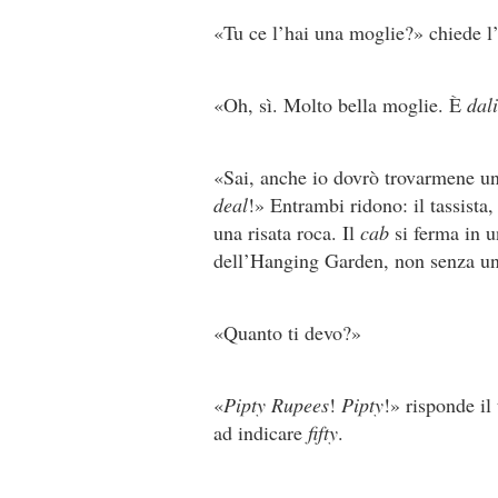
«Tu ce l’hai una moglie?» chiede l
«Oh, sì. Molto bella moglie. È
dali
«Sai, anche io dovrò trovarmene un
deal
!» Entrambi ridono: il tassista, 
una risata roca. Il
cab
si ferma in u
dell’Hanging Garden, non senza un i
«Quanto ti devo?»
«
Pipty Rupees
!
Pipty
!» risponde il
ad indicare
fifty
.