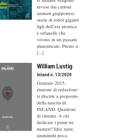
invase dai cartoni
animati giapponesi:
storie di robot giganti
figli dell’era atomica
e orfanelle che
vivono in un passato
dimenticato. Presto si
[...]
William Lustig
Inland n. 13/2020
Gennaio 2015,
riunone di redazione:
si discute a proposito
della nascita di
INLAND. Quaderni
di cinema. A chi
dedicare i primi tre
numeri? Idee tante,
unanimità poca.