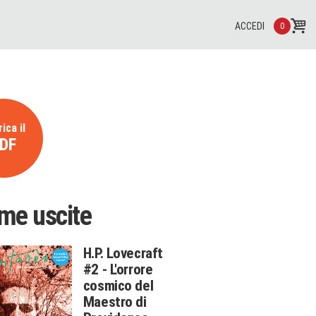
ACCEDI
0
ica il
DF
ime uscite
H.P. Lovecraft
#2 - L'orrore
cosmico del
Maestro di