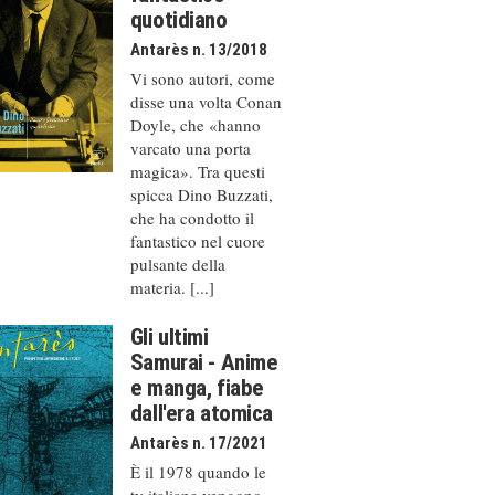
quotidiano
Antarès n. 13/2018
Vi sono autori, come
disse una volta Conan
Doyle, che «hanno
varcato una porta
magica». Tra questi
spicca Dino Buzzati,
che ha condotto il
fantastico nel cuore
pulsante della
materia. [...]
Gli ultimi
Samurai - Anime
e manga, fiabe
dall'era atomica
Antarès n. 17/2021
È il 1978 quando le
tv italiane vengono