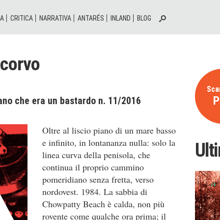
IA
CRITICA
NARRATIVA
ANTARÉS
INLAND
BLOG
 corvo
Scar
P
ano che era un bastardo n. 11/2016
Oltre al liscio piano di un mare basso
e infinito, in lontananza nulla: solo la
Ult
linea curva della penisola, che
continua il proprio cammino
pomeridiano senza fretta, verso
nordovest. 1984. La sabbia di
Chowpatty Beach è calda, non più
rovente come qualche ora prima; il