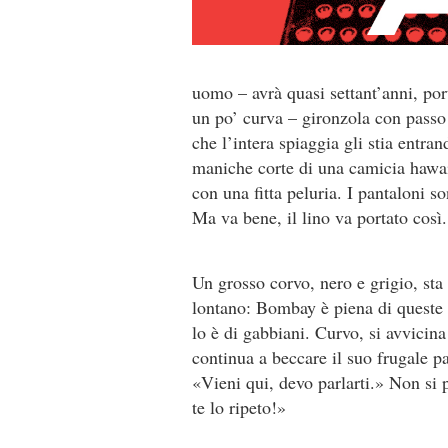
uomo – avrà quasi settant’anni, por
un po’ curva – gironzola con passo
che l’intera spiaggia gli stia entran
maniche corte di una camicia hawai
con una fitta peluria. I pantaloni s
Ma va bene, il lino va portato cos
Un grosso corvo, nero e grigio, st
lontano: Bombay è piena di queste b
lo è di gabbiani. Curvo, si avvicin
continua a beccare il suo frugale pa
«Vieni qui, devo parlarti.» Non si
te lo ripeto!»