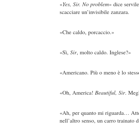
«
Yes, Sir. No problem
» dice servil
scacciare un’invisibile zanzara.
«Che caldo, porcaccio.»
«Sì,
Sir
, molto caldo. Inglese?»
«Americano. Più o meno è lo stess
«Oh, America!
Beautiful, Sir
. Megl
«Ah, per quanto mi riguarda… Atte
nell’altro senso, un carro trainato 