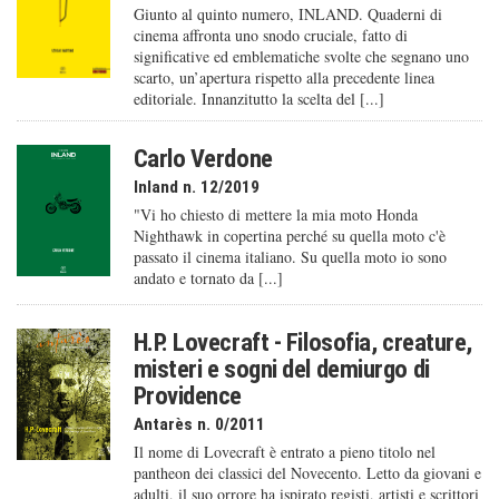
Giunto al quinto numero, INLAND. Quaderni di
cinema affronta uno snodo cruciale, fatto di
significative ed emblematiche svolte che segnano uno
scarto, un’apertura rispetto alla precedente linea
editoriale. Innanzitutto la scelta del [...]
Carlo Verdone
Inland n. 12/2019
"Vi ho chiesto di mettere la mia moto Honda
Nighthawk in copertina perché su quella moto c'è
passato il cinema italiano. Su quella moto io sono
andato e tornato da [...]
H.P. Lovecraft - Filosofia, creature,
misteri e sogni del demiurgo di
Providence
Antarès n. 0/2011
Il nome di Lovecraft è entrato a pieno titolo nel
pantheon dei classici del Novecento. Letto da giovani e
adulti, il suo orrore ha ispirato registi, artisti e scrittori