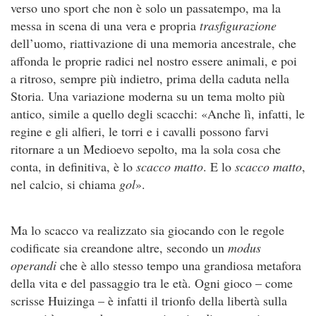
verso uno sport che non è solo un passatempo, ma la
messa in scena di una vera e propria
trasfigurazione
dell’uomo, riattivazione di una memoria ancestrale, che
affonda le proprie radici nel nostro essere animali, e poi
a ritroso, sempre più indietro, prima della caduta nella
Storia. Una variazione moderna su un tema molto più
antico, simile a quello degli scacchi: «Anche lì, infatti, le
regine e gli alfieri, le torri e i cavalli possono farvi
ritornare a un Medioevo sepolto, ma la sola cosa che
conta, in definitiva, è lo
scacco matto
. E lo
scacco
matto
,
nel calcio, si chiama
gol
».
Ma lo scacco va realizzato sia giocando con le regole
codificate sia creandone altre, secondo un
modus
operandi
che è allo stesso tempo una grandiosa metafora
della vita e del passaggio tra le età. Ogni gioco – come
scrisse Huizinga – è infatti il trionfo della libertà sulla