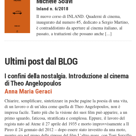
Michele Soavi
Inland n. 6/2018
Il nuovo corso di INLAND. Quaderni di cinema,
inaugurato dal numero #5, dedicato a Sergio Martino,
è contraddistinto da aperture al cinema italiano, al
passato, a trattazioni che possano anche [...]
Ultimi post dal
BLOG
I confini della nostalgia. Introduzione al cinema
di Theo Angelopoulos
Anna Maria Geraci
Chiarire, semplificare, sintetizzare in poche pagine la poesia di una vita,
di un lavoro o di un’idea come quella di Theo Angelopoulos, non è
impresa facile. Tanto più che la visione dei suoi film può apparire, a un
primo sguardo, faticosa, stratificata e complessa. Eppure, il lavoro del
regista nato ad Atene il 27 aprile del 1935 e morto improvvisamente a Il
Pireo il 24 gennaio del 2012 – dopo essere stato investito da una moto,
mentre era nel pieno delle riprese del film L’altro mare, con Toni Servillo