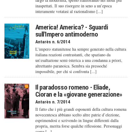
largo la modernità, spesso riaffiorando nei modi più
inaspettati. Il suo risorgere in seno a un’epoca
interamente votatasi al razionalismo [...]
America! America? - Sguardi
sull'Impero antimoderno
Antarès n. 6/2014
L’impero statunitense ha sempre generato nella cultura
italiana reazioni contrastanti, che spaziano da
un’esaltazione semi-isterica a una condanna a priori,
altrettanto paranoica. Sembra sia pressoché
impossibile, per chi si confronta [...]
Il paradosso romeno - Eliade,
Cioran e la «giovane generazione»
Antarès n. 7/2014
Il fatto che i più grandi esponenti della cultura romena
novecentesca abbiano scelto altre patrie d’elezione,
esprimendosi e scrivendo in lingue differenti dalla
propria, merita forse qualche riflessione. Personaggi
come [...]