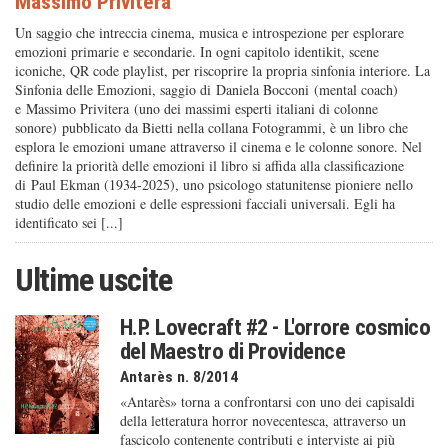
Massimo Privitera
Un saggio che intreccia cinema, musica e introspezione per esplorare
emozioni primarie e secondarie. In ogni capitolo identikit, scene
iconiche, QR code playlist, per riscoprire la propria sinfonia interiore. La
Sinfonia delle Emozioni, saggio di Daniela Bocconi (mental coach)
e Massimo Privitera (uno dei massimi esperti italiani di colonne
sonore) pubblicato da Bietti nella collana Fotogrammi, è un libro che
esplora le emozioni umane attraverso il cinema e le colonne sonore. Nel
definire la priorità delle emozioni il libro si affida alla classificazione
di Paul Ekman (1934-2025), uno psicologo statunitense pioniere nello
studio delle emozioni e delle espressioni facciali universali. Egli ha
identificato sei [...]
Ultime uscite
H.P. Lovecraft #2 - L'orrore cosmico
del Maestro di Providence
Antarès n. 8/2014
«Antarès» torna a confrontarsi con uno dei capisaldi
della letteratura horror novecentesca, attraverso un
fascicolo contenente contributi e interviste ai più