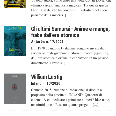
Vi sono autori, come disse una volta Conan Doyle, che
«hanno varcato una porta magica». Tra questi spicca
Dino Buzzati, che ha condotto il fantastico nel cuore
pulsante della materia. [...]
Gli ultimi Samurai - Anime e manga,
fiabe dall'era atomica
Antarès n. 17/2021
È il 1978 quando le tv italiane vengono invase dai
cartoni animati giapponesi: storie di robot giganti figli
dell’era atomica e orfanelle che vivono in un passato
dimenticato. Presto si [...]
William Lustig
Inland n. 13/2020
Gennaio 2015, riunone di redazione: si discute a
proposito della nascita di INLAND. Quaderni di
cinema. A chi dedicare i primi tre numeri? Idee tante,
unanimità poca. Restano quattro progetti, [...]