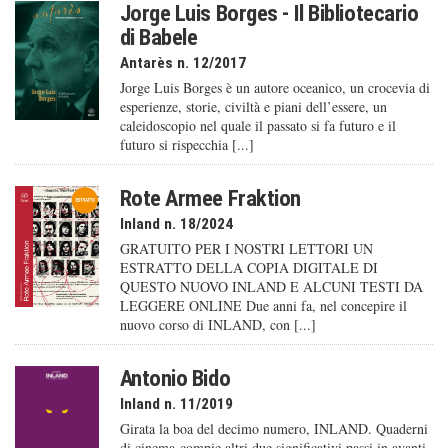
Jorge Luis Borges - Il Bibliotecario
di Babele
Antarès n. 12/2017
Jorge Luis Borges è un autore oceanico, un crocevia di
esperienze, storie, civiltà e piani dell’essere, un
caleido­scopio nel quale il passato si fa futuro e il
futuro si rispecchia [...]
Rote Armee Fraktion
Inland n. 18/2024
GRATUITO PER I NOSTRI LETTORI UN
ESTRATTO DELLA COPIA DIGITALE DI
QUESTO NUOVO INLAND E ALCUNI TESTI DA
LEGGERE ONLINE Due anni fa, nel concepire il
nuovo corso di INLAND, con [...]
Antonio Bido
Inland n. 11/2019
Girata la boa del decimo numero, INLAND. Quaderni
di cinema compie altri due significativi passi in avanti.