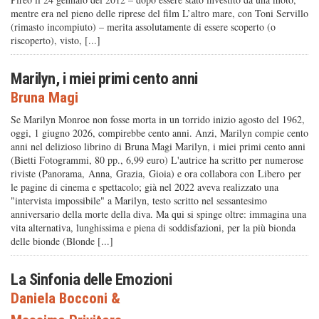
mentre era nel pieno delle riprese del film L’altro mare, con Toni Servillo
(rimasto incompiuto) – merita assolutamente di essere scoperto (o
riscoperto), visto, [...]
Marilyn, i miei primi cento anni
Bruna Magi
Se Marilyn Monroe non fosse morta in un torrido inizio agosto del 1962,
oggi, 1 giugno 2026, compirebbe cento anni. Anzi, Marilyn compie cento
anni nel delizioso librino di Bruna Magi Marilyn, i miei primi cento anni
(Bietti Fotogrammi, 80 pp., 6,99 euro) L'autrice ha scritto per numerose
riviste (Panorama, Anna, Grazia, Gioia) e ora collabora con Libero per
le pagine di cinema e spettacolo; già nel 2022 aveva realizzato una
"intervista impossibile" a Marilyn, testo scritto nel sessantesimo
anniversario della morte della diva. Ma qui si spinge oltre: immagina una
vita alternativa, lunghissima e piena di soddisfazioni, per la più bionda
delle bionde (Blonde [...]
La Sinfonia delle Emozioni
Daniela Bocconi
&