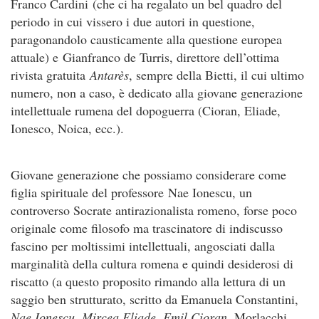
Franco Cardini (che ci ha regalato un bel quadro del
periodo in cui vissero i due autori in questione,
paragonandolo causticamente alla questione europea
attuale) e Gianfranco de Turris, direttore dell’ottima
rivista gratuita
Antarès
, sempre della Bietti, il cui ultimo
numero, non a caso, è dedicato alla giovane generazione
intellettuale rumena del dopoguerra (Cioran, Eliade,
Ionesco, Noica, ecc.).
Giovane generazione che possiamo considerare come
figlia spirituale del professore Nae Ionescu, un
controverso Socrate antirazionalista romeno, forse poco
originale come filosofo ma trascinatore di indiscusso
fascino per moltissimi intellettuali, angosciati dalla
marginalità della cultura romena e quindi desiderosi di
riscatto (a questo proposito rimando alla lettura di un
saggio ben strutturato, scritto da Emanuela Constantini,
Nae Ionescu, Mircea Eliade, Emil Cioran
, Morlacchi,