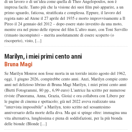
di un lavoro o di un’idea come quella di Theo Angelopoulos, non è
impresa facile. Tanto più che la visione dei suoi film può apparire, a un
primo sguardo, faticosa, stratificata e complessa. Eppure, il lavoro del
regista nato ad Atene il 27 aprile del 1935 e morto improvvisamente a Il
Pireo il 24 gennaio del 2012 – dopo essere stato investito da una moto,
mentre era nel pieno delle riprese del film L’altro mare, con Toni Servillo
(rimasto incompiuto) – merita assolutamente di essere scoperto (o
riscoperto), visto, [...]
Marilyn, i miei primi cento anni
Bruna Magi
Se Marilyn Monroe non fosse morta in un torrido inizio agosto del 1962,
oggi, 1 giugno 2026, compirebbe cento anni. Anzi, Marilyn compie cento
anni nel delizioso librino di Bruna Magi Marilyn, i miei primi cento anni
(Bietti Fotogrammi, 80 pp., 6,99 euro) L'autrice ha scritto per numerose
riviste (Panorama, Anna, Grazia, Gioia) e ora collabora con Libero per
le pagine di cinema e spettacolo; già nel 2022 aveva realizzato una
"intervista impossibile" a Marilyn, testo scritto nel sessantesimo
anniversario della morte della diva. Ma qui si spinge oltre: immagina una
vita alternativa, lunghissima e piena di soddisfazioni, per la più bionda
delle bionde (Blonde [...]