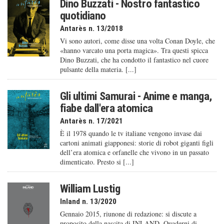
Dino Buzzati - Nostro fantastico
quotidiano
Antarès n. 13/2018
Vi sono autori, come disse una volta Conan Doyle, che
«hanno varcato una porta magica». Tra questi spicca
Dino Buzzati, che ha condotto il fantastico nel cuore
pulsante della materia. [...]
Gli ultimi Samurai - Anime e manga,
fiabe dall'era atomica
Antarès n. 17/2021
È il 1978 quando le tv italiane vengono invase dai
cartoni animati giapponesi: storie di robot giganti figli
dell’era atomica e orfanelle che vivono in un passato
dimenticato. Presto si [...]
William Lustig
Inland n. 13/2020
Gennaio 2015, riunone di redazione: si discute a
proposito della nascita di INLAND. Quaderni di