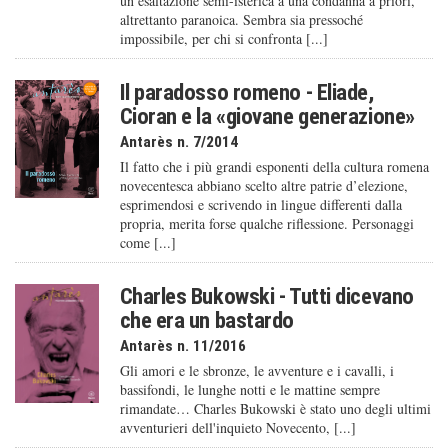
un’esaltazione semi-isterica a una condanna a priori,
altrettanto paranoica. Sembra sia pressoché
impossibile, per chi si confronta [...]
Il paradosso romeno - Eliade,
Cioran e la «giovane generazione»
Antarès n. 7/2014
Il fatto che i più grandi esponenti della cultura romena
novecentesca abbiano scelto altre patrie d’elezione,
esprimendosi e scrivendo in lingue differenti dalla
propria, merita forse qualche riflessione. Personaggi
come [...]
Charles Bukowski - Tutti dicevano
che era un bastardo
Antarès n. 11/2016
Gli amori e le sbronze, le avventure e i cavalli, i
bassifondi, le lunghe notti e le mattine sempre
rimandate… Charles Bukowski è stato uno degli ultimi
avventurieri dell'inquieto Novecento, [...]