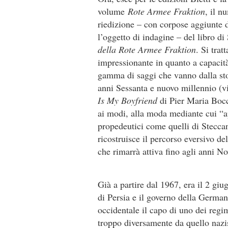
volume
Rote Armee Fraktion
, il n
riedizione – con corpose aggiunte 
l’oggetto di indagine – del libro d
della Rote Armee Fraktion
. Si tra
impressionante in quanto a capacità
gamma di saggi che vanno dalla sto
anni Sessanta e nuovo millennio (
Is My Boyfriend
di Pier Maria Bocch
ai modi, alla moda mediante cui “ap
propedeutici come quelli di Stecca
ricostruisce il percorso eversivo de
che rimarrà attiva fino agli anni No
Già a partire dal 1967, era il 2 giu
di Persia e il governo della German
occidentale il capo di uno dei regi
troppo diversamente da quello nazist