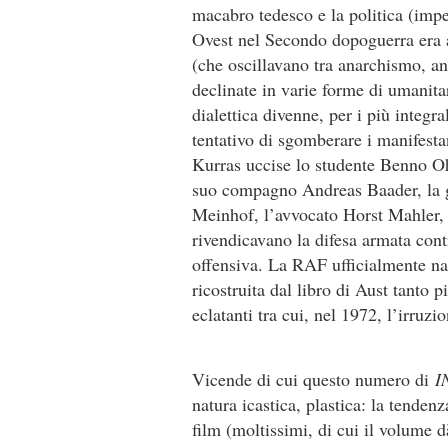
macabro tedesco e la politica (impe
Ovest nel Secondo dopoguerra era all
(che oscillavano tra anarchismo, an
declinate in varie forme di umanitar
dialettica divenne, per i più integr
tentativo di sgomberare i manifesta
Kurras uccise lo studente Benno Oh
suo compagno Andreas Baader, la gi
Meinhof, l’avvocato Horst Mahler, r
rivendicavano la difesa armata con
offensiva. La RAF ufficialmente nac
ricostruita dal libro di Aust tanto 
eclatanti tra cui, nel 1972, l’irruz
Vicende di cui questo numero di
I
natura icastica, plastica: la tenden
film (moltissimi, di cui il volume 