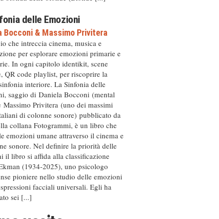
fonia delle Emozioni
a Bocconi
&
Massimo Privitera
io che intreccia cinema, musica e
zione per esplorare emozioni primarie e
ie. In ogni capitolo identikit, scene
, QR code playlist, per riscoprire la
sinfonia interiore. La Sinfonia delle
i, saggio di Daniela Bocconi (mental
e Massimo Privitera (uno dei massimi
italiani di colonne sonore) pubblicato da
ella collana Fotogrammi, è un libro che
le emozioni umane attraverso il cinema e
ne sonore. Nel definire la priorità delle
 il libro si affida alla classificazione
 Ekman (1934-2025), uno psicologo
ense pioniere nello studio delle emozioni
espressioni facciali universali. Egli ha
ato sei [...]