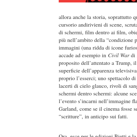
allora anche la storia, soprattutto 
cursorio andirivieni di scene, scrut
di schermi, film dentro ai film, obie
più nell’ambito della “condizione 
immagini (una ridda di icone furios
accade ad esempio in
Civil War
di 
proposito dell’attentato a Trump, i
superficie dell’apparenza televisiva
proprio l’esserci; uno spettacolo di
lacerti di cielo glauco, rivoli di sa
schermi dentro schermi: alcune scen
l’evento s’incarni nell’immagine fl
Garland, come se il cinema fosse se
“scritture”, in anticipo sui fatti.
Ora, esce per le edizioni Bietti e l