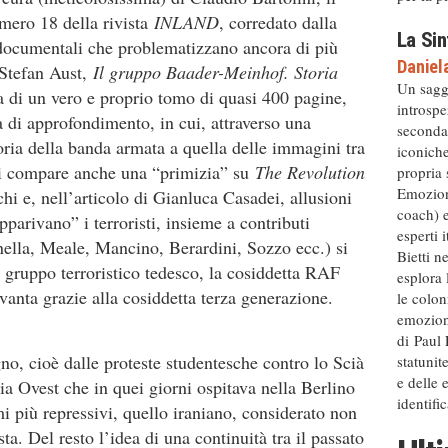
umero 18 della rivista
INLAND
, corredato dalla
La Sin
documentali che problematizzano ancora di più
Daniel
i Stefan Aust,
Il gruppo Baader-Meinhof. Storia
Un sagg
tta di un vero e proprio tomo di quasi 400 pagine,
introspe
 di approfondimento, in cui, attraverso una
secondar
ria della banda armata a quella delle immagini tra
iconiche
vi compare anche una “primizia” su
The Revolution
propria 
Emozion
i e, nell’articolo di Gianluca Casadei, allusioni
coach) 
parivano” i terroristi, insieme a contributi
esperti 
nella, Meale, Mancino, Berardini, Sozzo ecc.) si
Bietti n
l gruppo terroristico tedesco, la cosiddetta RAF
esplora 
vanta grazie alla cosiddetta terza generazione.
le colon
emozioni
di Paul
gno, cioè dalle proteste studentesche contro lo Scià
statunit
e delle 
ia Ovest che in quei giorni ospitava nella Berlino
identific
mi più repressivi, quello iraniano, considerato non
a. Del resto l’idea di una continuità tra il passato