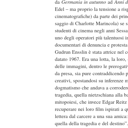
da
Germania in autunno
ad
Anni d
Edel – ma proprio la tensione a risp
cinematografiche) da parte dei prin
saggio di Charlotte Marincola) se
studenti di cinema negli anni Sessan
uno degli operatori più talentuosi 
documentari di denuncia e protesta
Gudrun Ensslin è stata attrice nel
datato 1967. Era una lotta, la loro,
delle immagini, dentro le prerogativ
da presa, sia pure contraddicendo po
creativi, spostandosi su inferenze m
dogmatismo che andava a corrodere i
tragedia, quella nietzschiana alla b
mitopoiesi, che invece Edgar Reitz
recuperare nei loro film ispirati a
lettera dal carcere a una sua amic
quella della tragedia e del destino”