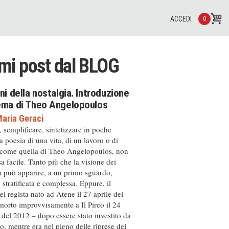
ACCEDI
0
imi post dal
BLOG
ini della nostalgia. Introduzione
nema di Theo Angelopoulos
aria Geraci
, semplificare, sintetizzare in poche
a poesia di una vita, di un lavoro o di
 come quella di Theo Angelopoulos, non
a facile. Tanto più che la visione dei
m può apparire, a un primo sguardo,
, stratificata e complessa. Eppure, il
el regista nato ad Atene il 27 aprile del
orto improvvisamente a Il Pireo il 24
del 2012 – dopo essere stato investito da
, mentre era nel pieno delle riprese del