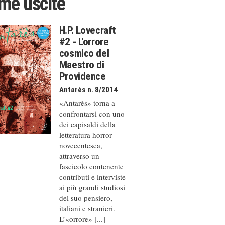
ime uscite
H.P. Lovecraft
#2 - L'orrore
cosmico del
Maestro di
Providence
Antarès n. 8/2014
«Antarès» torna a
confrontarsi con uno
dei capisaldi della
letteratura horror
novecentesca,
attraverso un
fascicolo contenente
contributi e interviste
ai più grandi studiosi
del suo pensiero,
italiani e stranieri.
L’«orrore» [...]