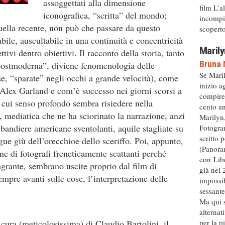
assoggettati alla dimensione
film L’a
iconografica, “scritta” del mondo;
incompiu
quella recente, non può che passare da questo
scoperto 
abile, auscultabile in una continuità e concentricità
Marily
ttivi dentro obiettivi. Il racconto della storia, tanto
Bruna 
postmoderna”, diviene fenomenologia delle
Se Mari
e, “sparate” negli occhi a grande velocità), come
inizio a
Alex Garland e com’è successo nei giorni scorsi a
compire
l cui senso profondo sembra risiedere nella
cento an
, mediatica che ne ha sciorinato la narrazione, anzi
Marilyn,
 bandiere americane sventolanti, aquile stagliate su
Fotogram
scritto 
ngue giù dell’orecchioe dello sceriffo. Poi, appunto,
(Panora
e di fotografi freneticamente scattanti perché
con Libe
agrante, sembrano uscite proprio dal film di
già nel 
mpre avanti sulle cose, l’interpretazione delle
impossib
sessante
Ma qui s
alternat
a cura (meticolosissima) di Claudio Bartolini, il
per la p