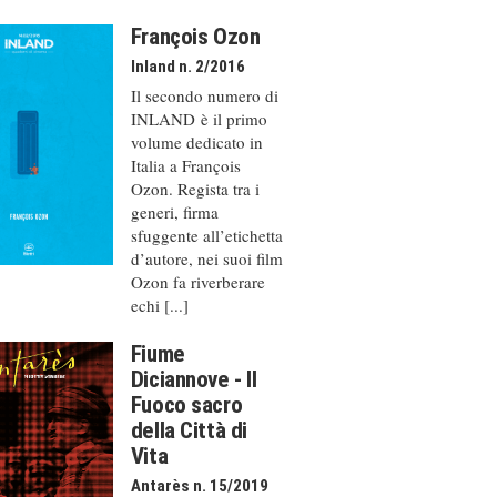
François Ozon
Inland n. 2/2016
Il secondo numero di
INLAND è il primo
volume dedicato in
Italia a François
Ozon. Regista tra i
generi, firma
sfuggente all’etichetta
d’autore, nei suoi film
Ozon fa riverberare
echi [...]
Fiume
Diciannove - Il
Fuoco sacro
della Città di
Vita
Antarès n. 15/2019