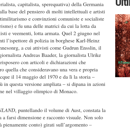
Ult
rialista, capitalista, sperequativa) della Germania
a base del pensiero di molti intellettuali e artisti
timilitarismo e convinzioni comuniste e socialiste
ismo) e fu una delle matrici da cui la lotta da
alisti e veementi, lotta armata. Quel 2 giugno nel
nti l’ispettore di polizia in borghese Karl-Heinz
nesonrg, a cui attivisti come Gudrun Ensslin, il
ornalista Andreas Baader, la giornalista Ulrike
isposero con articoli e dichiarazioni che
tro quella che consideravano una vera e propria
que il 14 maggio del 1970 e da lì la storia –
più in questa versione ampliata – si dipana in azioni
ione nel villaggio olimpico di Monaco.
NLAND
, puntellando il volume di Aust, constata la
za a farsi dimensione e racconto visuale. Non solo
dà pienamente conto) girati sull’argomento –