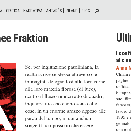
IA
CRITICA
NARRATIVA
ANTARÉS
INLAND
BLOG
Ult
ee Fraktion
I conf
al ci
Se, per ingiunzione pasoliniana, la
Anna M
realtà scrive sé stessa attraverso le
Chiarire
pagine l
immagini, delegandosi alla loro carne,
un’idea
alla loro materia fibrosa (di luce),
è impres
dentro il flusso ininterrotto di quadri,
suoi fil
inquadrature che danno senso alle
faticosa
cose, in un enorme arazzo appeso alle
lavoro d
1935 e m
pareti del tempo, in cui anche i
gennaio 
soggetti non possono che essere
una moto