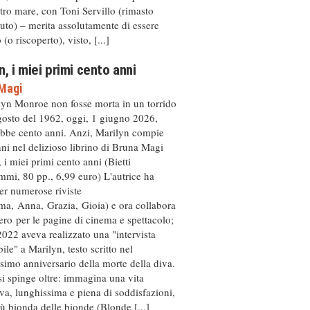
ltro mare, con Toni Servillo (rimasto
to) – merita assolutamente di essere
(o riscoperto), visto, [...]
n, i miei primi cento anni
Magi
lyn Monroe non fosse morta in un torrido
gosto del 1962, oggi, 1 giugno 2026,
bbe cento anni. Anzi, Marilyn compie
ni nel delizioso librino di Bruna Magi
 i miei primi cento anni (Bietti
mi, 80 pp., 6,99 euro) L'autrice ha
per numerose riviste
ma, Anna, Grazia, Gioia) e ora collabora
ro per le pagine di cinema e spettacolo;
2022 aveva realizzato una "intervista
ile" a Marilyn, testo scritto nel
simo anniversario della morte della diva.
i spinge oltre: immagina una vita
iva, lunghissima e piena di soddisfazioni,
iù bionda delle bionde (Blonde [...]