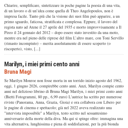
Chiarire, semplificare, sintetizzare in poche pagine la poesia di una vita,
di un lavoro o di un’idea come quella di Theo Angelopoulos, non è
impresa facile. Tanto più che la visione dei suoi film può apparire, a un
primo sguardo, faticosa, stratificata e complessa. Eppure, il lavoro del
regista nato ad Atene il 27 aprile del 1935 e morto improvvisamente a Il
Pireo il 24 gennaio del 2012 – dopo essere stato investito da una moto,
mentre era nel pieno delle riprese del film L’altro mare, con Toni Servillo
(rimasto incompiuto) – merita assolutamente di essere scoperto (o
riscoperto), visto, [...]
Marilyn, i miei primi cento anni
Bruna Magi
Se Marilyn Monroe non fosse morta in un torrido inizio agosto del 1962,
oggi, 1 giugno 2026, compirebbe cento anni. Anzi, Marilyn compie cento
anni nel delizioso librino di Bruna Magi Marilyn, i miei primi cento anni
(Bietti Fotogrammi, 80 pp., 6,99 euro) L'autrice ha scritto per numerose
riviste (Panorama, Anna, Grazia, Gioia) e ora collabora con Libero per
le pagine di cinema e spettacolo; già nel 2022 aveva realizzato una
"intervista impossibile" a Marilyn, testo scritto nel sessantesimo
anniversario della morte della diva. Ma qui si spinge oltre: immagina una
vita alternativa, lunghissima e piena di soddisfazioni, per la più bionda