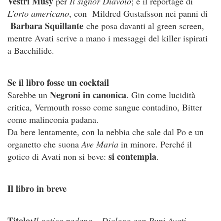
Vestri Musy
per
Il signor Diavolo
; e il reportage di
L’orto americano
, con Mildred Gustafsson nei panni di
Barbara Squillante
che posa davanti al green screen,
mentre Avati scrive a mano i messaggi del killer ispirati
a Bacchilide.
Se il libro fosse un cocktail
Negroni in canonica
Sarebbe un
. Gin come lucidità
critica, Vermouth rosso come sangue contadino, Bitter
come malinconia padana.
Da bere lentamente, con la nebbia che sale dal Po e un
organetto che suona
Ave Maria
in minore. Perché il
si contempla
gotico di Avati non si beve:
.
Il libro in breve
Titolo:
Il gotico padano – Dialogo con Pupi Avati