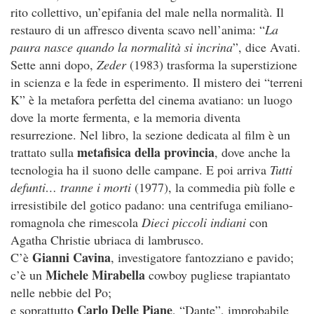
rito collettivo, un’epifania del male nella normalità. Il
restauro di un affresco diventa scavo nell’anima: “
La
paura nasce quando la normalità si incrina
”, dice Avati.
Sette anni dopo,
Zeder
(1983) trasforma la superstizione
in scienza e la fede in esperimento. Il mistero dei “terreni
K” è la metafora perfetta del cinema avatiano: un luogo
dove la morte fermenta, e la memoria diventa
resurrezione. Nel libro, la sezione dedicata al film è un
metafisica della provincia
trattato sulla
, dove anche la
tecnologia ha il suono delle campane. E poi arriva
Tutti
defunti… tranne i morti
(1977), la commedia più folle e
irresistibile del gotico padano: una centrifuga emiliano-
romagnola che rimescola
Dieci piccoli indiani
con
Agatha Christie ubriaca di lambrusco.
Gianni Cavina
C’è
, investigatore fantozziano e pavido;
Michele Mirabella
c’è un
cowboy pugliese trapiantato
nelle nebbie del Po;
Carlo Delle Piane
e soprattutto
, “Dante”, improbabile