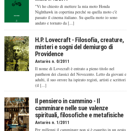
"Vi ho chiesto di mettere la mia moto Honda
Nighthawk in copertina perché su quella moto c'è
passato il cinema italiano. Su quella moto io sono
andato e tornato da [...]
H.P. Lovecraft - Filosofia, creature,
misteri e sogni del demiurgo di
Providence
Antarès n. 0/2011
Il nome di Lovecraft è entrato a pieno titolo nel
pantheon dei classici del Novecento. Letto da giovani e
adulti, il suo orrore ha ispirato registi, artisti e scrittori
(il [...]
Il pensiero in cammino - Il
camminare nelle sue valenze
spirituali, filosofiche e metafisiche
Antarès n. 1/2011
Per millenni il camminare non si è esaurito in un gesto