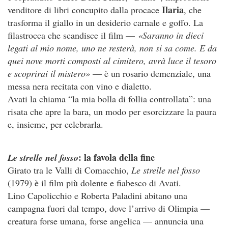
Ilaria
venditore di libri concupito dalla procace
, che
trasforma il giallo in un desiderio carnale e goffo. La
filastrocca che scandisce il film —
«Saranno in dieci
legati al mio nome, uno ne resterà, non si sa come. E da
quei nove morti composti al cimitero, avrà luce il tesoro
e scoprirai il mistero»
— è un rosario demenziale, una
messa nera recitata con vino e dialetto.
Avati la chiama “la mia bolla di follia controllata”: una
risata che apre la bara, un modo per esorcizzare la paura
e, insieme, per celebrarla.
: la favola della fine
Le strelle nel fosso
Girato tra le Valli di Comacchio,
Le strelle nel fosso
(1979) è il film più dolente e fiabesco di Avati.
Lino Capolicchio e Roberta Paladini abitano una
campagna fuori dal tempo, dove l’arrivo di Olimpia —
creatura forse umana, forse angelica — annuncia una