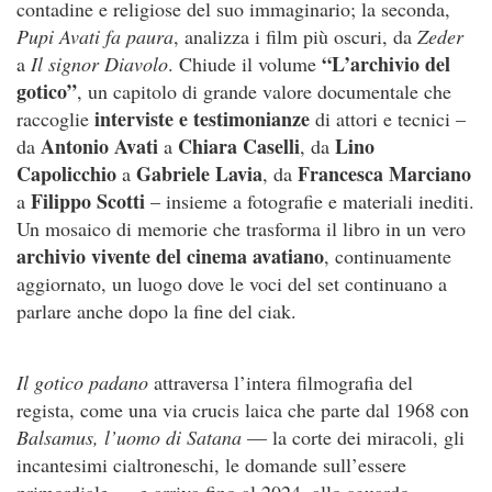
contadine e religiose del suo immaginario; la seconda,
Pupi Avati fa paura
, analizza i film più oscuri, da
Zeder
“L’archivio del
a
Il signor Diavolo
. Chiude il volume
gotico”
, un capitolo di grande valore documentale che
interviste e testimonianze
raccoglie
di attori e tecnici –
Antonio Avati
Chiara Caselli
Lino
da
a
, da
Capolicchio
Gabriele Lavia
Francesca Marciano
a
, da
Filippo Scotti
a
– insieme a fotografie e materiali inediti.
Un mosaico di memorie che trasforma il libro in un vero
archivio vivente del cinema avatiano
, continuamente
aggiornato, un luogo dove le voci del set continuano a
parlare anche dopo la fine del ciak.
Il gotico padano
attraversa l’intera filmografia del
regista, come una via crucis laica che parte dal 1968 con
Balsamus, l’uomo di Satana
— la corte dei miracoli, gli
incantesimi cialtroneschi, le domande sull’essere
primordiale — e arriva fino al 2024, allo sguardo