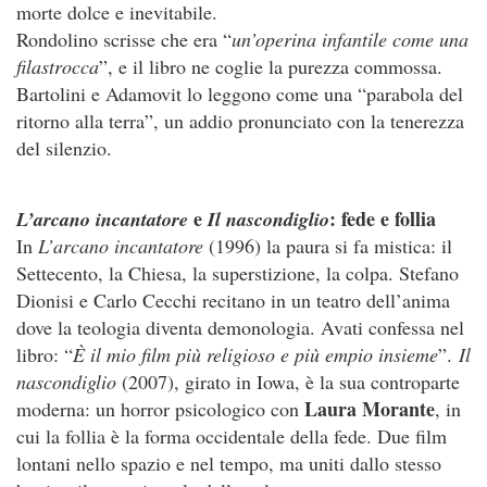
morte dolce e inevitabile.
Rondolino scrisse che era “
un’operina infantile come una
filastrocca
”, e il libro ne coglie la purezza commossa.
Bartolini e Adamovit lo leggono come una “parabola del
ritorno alla terra”, un addio pronunciato con la tenerezza
del silenzio.
e
: fede e follia
L’arcano incantatore
Il nascondiglio
In
L’arcano incantatore
(1996) la paura si fa mistica: il
Settecento, la Chiesa, la superstizione, la colpa. Stefano
Dionisi e Carlo Cecchi recitano in un teatro dell’anima
dove la teologia diventa demonologia. Avati confessa nel
libro: “
È il mio film più religioso e più empio insieme
”.
Il
nascondiglio
(2007), girato in Iowa, è la sua controparte
Laura Morante
moderna: un horror psicologico con
, in
cui la follia è la forma occidentale della fede. Due film
lontani nello spazio e nel tempo, ma uniti dallo stesso