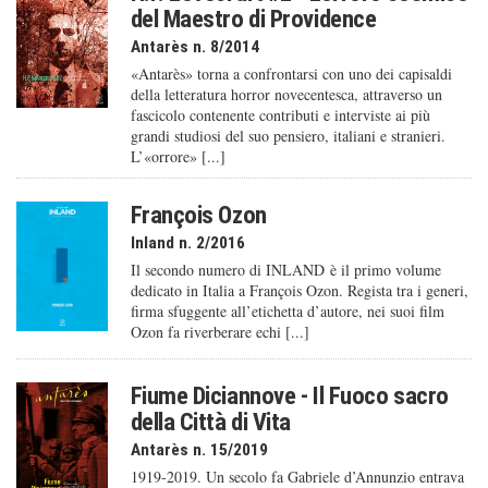
del Maestro di Providence
Antarès n. 8/2014
«Antarès» torna a confrontarsi con uno dei capisaldi
della letteratura horror novecentesca, attraverso un
fascicolo contenente contributi e interviste ai più
grandi studiosi del suo pensiero, italiani e stranieri.
L’«orrore» [...]
François Ozon
Inland n. 2/2016
Il secondo numero di INLAND è il primo volume
dedicato in Italia a François Ozon. Regista tra i generi,
firma sfuggente all’etichetta d’autore, nei suoi film
Ozon fa riverberare echi [...]
Fiume Diciannove - Il Fuoco sacro
della Città di Vita
Antarès n. 15/2019
1919-2019. Un secolo fa Gabriele d’Annunzio entrava