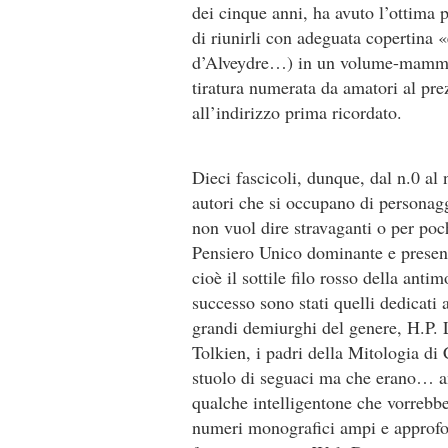
dei cinque anni, ha avuto l’ottima p
di riunirli con adeguata copertina 
d’Alveydre…) in un volume-mammut
tiratura numerata da amatori al pre
all’indirizzo prima ricordato.
Dieci fascicoli, dunque, dal n.0 al n
autori che si occupano di personag
non vuol dire stravaganti o per po
Pensiero Unico dominante e present
cioè il sottile filo rosso della anti
successo sono stati quelli dedicati 
grandi demiurghi del genere, H.P. Lo
Tolkien, i padri della Mitologia d
stuolo di seguaci ma che erano… ant
qualche intelligentone che vorrebb
numeri monografici ampi e approfon