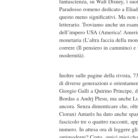
fantascienza, su Walt Disney, i suoi
Paradosso romeno dedicato a Eliade
questo meno significativi. Ma non ci
letterario. Troviamo anche un esame
dell’impero USA (America! America?
monetaria (L’altra faccia della mon
correre (Il pensiero in cammino) e 
modernità).
Inoltre sulle pagine della rivista, 
di diverse generazioni e orientamen
Giorgio Galli a Quirino Principe, 
Bordas a Andrj Plesu, ma anche Luc
ancora. Senza dimenticare che, oltre
Cioran) Antarès ha dato anche spazi
fascicolo tre o quattro racconti, ap
numero. In attesa ora di leggere gl
antimoderni? Certo, amici miei che 