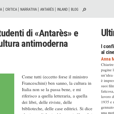
IA
CRITICA
NARRATIVA
ANTARÉS
INLAND
BLOG
Ult
studenti di «Antarès» e
cultura antimoderna
I conf
al ci
Anna M
Chiarire
pagine l
un’idea
Come tutti (eccetto forse il ministro
è impres
Franceschini) ben sanno, la cultura in
suoi fil
Italia non se la passa bene, e mi
faticosa
riferisco a quella letteraria, a quella
lavoro d
dei libri, delle riviste, delle
1935 e m
gennaio 
biblioteche, delle case editrici. Si dice
una moto