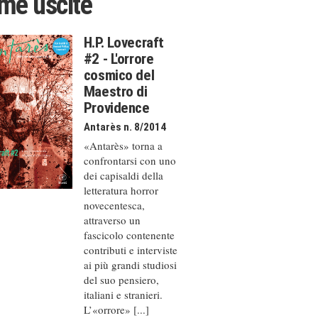
ime uscite
H.P. Lovecraft
#2 - L'orrore
cosmico del
Maestro di
Providence
Antarès n. 8/2014
«Antarès» torna a
confrontarsi con uno
dei capisaldi della
letteratura horror
novecentesca,
attraverso un
fascicolo contenente
contributi e interviste
ai più grandi studiosi
del suo pensiero,
italiani e stranieri.
L’«orrore» [...]