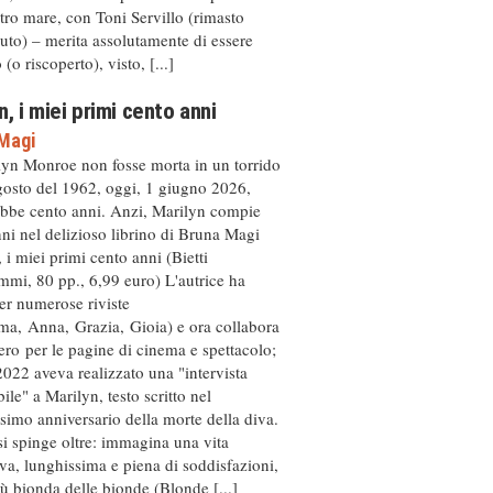
ltro mare, con Toni Servillo (rimasto
to) – merita assolutamente di essere
(o riscoperto), visto, [...]
n, i miei primi cento anni
Magi
lyn Monroe non fosse morta in un torrido
gosto del 1962, oggi, 1 giugno 2026,
bbe cento anni. Anzi, Marilyn compie
ni nel delizioso librino di Bruna Magi
 i miei primi cento anni (Bietti
mi, 80 pp., 6,99 euro) L'autrice ha
per numerose riviste
ma, Anna, Grazia, Gioia) e ora collabora
ro per le pagine di cinema e spettacolo;
2022 aveva realizzato una "intervista
ile" a Marilyn, testo scritto nel
simo anniversario della morte della diva.
i spinge oltre: immagina una vita
iva, lunghissima e piena di soddisfazioni,
iù bionda delle bionde (Blonde [...]