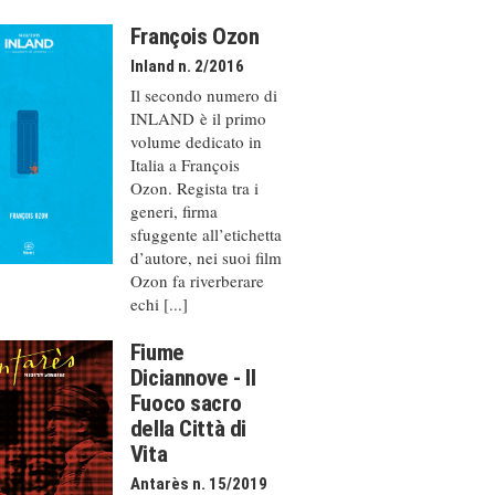
François Ozon
Inland n. 2/2016
Il secondo numero di
INLAND è il primo
volume dedicato in
Italia a François
Ozon. Regista tra i
generi, firma
sfuggente all’etichetta
d’autore, nei suoi film
Ozon fa riverberare
echi [...]
Fiume
Diciannove - Il
Fuoco sacro
della Città di
Vita
Antarès n. 15/2019