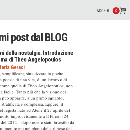
ACCEDI
0
imi post dal
BLOG
ini della nostalgia. Introduzione
nema di Theo Angelopoulos
aria Geraci
, semplificare, sintetizzare in poche
a poesia di una vita, di un lavoro o di
 come quella di Theo Angelopoulos, non
a facile. Tanto più che la visione dei
m può apparire, a un primo sguardo,
, stratificata e complessa. Eppure, il
el regista nato ad Atene il 27 aprile del
orto improvvisamente a Il Pireo il 24
del 2012 – dopo essere stato investito da
, mentre era nel pieno delle riprese del