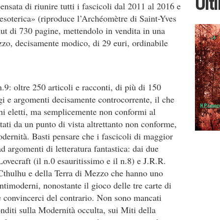
Ult
ensata di riunire tutti i fascicoli dal 2011 al 2016 e
«esoterica» (riproduce l’Archéomètre di Saint-Yves
 di 730 pagine, mettendolo in vendita in una
zzo, decisamente modico, di 29 euri, ordinabile
.9: oltre 250 articoli e racconti, di più di 150
gi e argomenti decisamente controcorrente, il che
chi eletti, ma semplicemente non conformi al
ati da un punto di vista altrettanto non conforme,
modernità. Basti pensare che i fascicoli di maggior
ad argomenti di letteratura fantastica: dai due
vecraft (il n.0 esauritissimo e il n.8) e J.R.R.
i Cthulhu e della Terra di Mezzo che hanno uno
imoderni, nonostante il gioco delle tre carte di
e convincerci del contrario. Non sono mancati
diti sulla Modernità occulta, sui Miti della