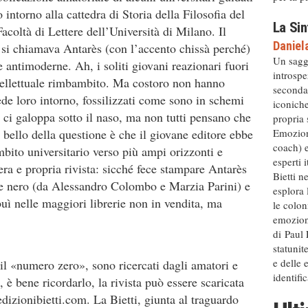
intorno alla cattedra di Storia della Filosofia del
La Sin
acoltà di Lettere dell’Università di Milano. Il
Daniel
 si chiamava Antarès (con l’accento chissà perché)
Un sagg
 antimoderne. Ah, i soliti giovani reazionari fuori
introspe
tellettuale rimbambito. Ma costoro non hanno
secondar
de loro intorno, fossilizzati come sono in schemi
iconiche
o ci galoppa sotto il naso, ma non tutti pensano che
propria 
Emozion
l bello della questione è che il giovane editore ebbe
coach) 
ambito universitario verso più ampi orizzonti e
esperti 
ra e propria rivista: sicché fece stampare Antarès
Bietti n
o e nero (da Alessandro Colombo e Marzia Parini) e
esplora 
ibuì nelle maggiori librerie non in vendita, ma
le colon
emozioni
di Paul
statunit
e delle 
 il «numero zero», sono ricercati dagli amatori e
identific
 è bene ricordarlo, la rivista può essere scaricata
izionibietti.com. La Bietti, giunta al traguardo