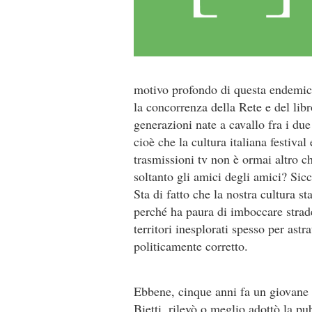
motivo profondo di questa endemica c
la concorrenza della Rete e del libro
generazioni nate a cavallo fra i du
cioè che la cultura italiana festival
trasmissioni tv non è ormai altro c
soltanto gli amici degli amici? Sicch
Sta di fatto che la nostra cultura 
perché ha paura di imboccare strad
territori inesplorati spesso per astr
politicamente corretto.
Ebbene, cinque anni fa un giovane 
Bietti, rilevò o meglio adottò la pu