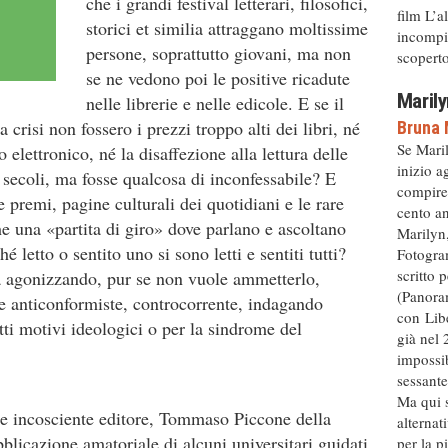
che i grandi festival letterari, filosofici,
film L’a
storici et similia attraggano moltissime
incompiu
persone, soprattutto giovani, ma non
scoperto 
se ne vedono poi le positive ricadute
Marily
nelle librerie e nelle edicole. E se il
risi non fossero i prezzi troppo alti dei libri, né
Bruna 
Se Mari
 elettronico, né la disaffezione alla lettura delle
inizio a
e secoli, ma fosse qualcosa di inconfessabile? E
compire
 e premi, pagine culturali dei quotidiani e le rare
cento an
he una «partita di giro» dove parlano e ascoltano
Marilyn,
é letto o sentito uno si sono letti e sentiti tutti?
Fotogram
scritto 
sta agonizzando, pur se non vuole ammetterlo,
(Panora
e anticonformiste, controcorrente, indagando
con Libe
atti motivi ideologici o per la sindrome del
già nel 
impossib
sessante
Ma qui s
e incosciente editore, Tommaso Piccone della
alternat
bblicazione amatoriale di alcuni universitari guidati
per la p