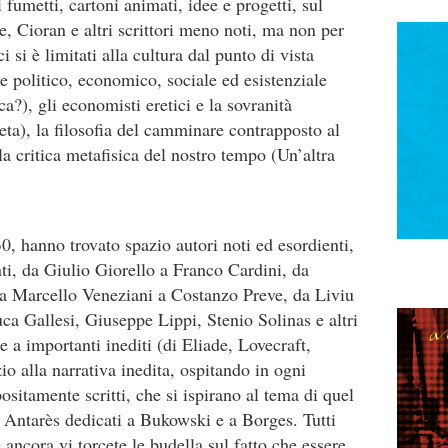
 fumetti, cartoni animati, idee e progetti, sul
, Cioran e altri scrittori meno noti, ma non per
 si è limitati alla cultura dal punto di vista
 politico, economico, sociale ed esistenziale
), gli economisti eretici e la sovranità
eta), la filosofia del camminare contrapposto al
la critica metafisica del nostro tempo (Un’altra
730, hanno trovato spazio autori noti ed esordienti,
ti, da Giulio Giorello a Franco Cardini, da
da Marcello Veneziani a Costanzo Preve, da Liviu
a Gallesi, Giuseppe Lippi, Stenio Solinas e altri
 a importanti inediti (di Eliade, Lovecraft,
o alla narrativa inedita, ospitando in ogni
positamente scritti, che si ispirano al tema di quel
i Antarès dedicati a Bukowski e a Borges. Tutti
ancora vi torcete le budella sul fatto che essere