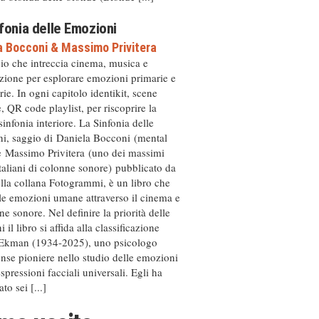
fonia delle Emozioni
a Bocconi
&
Massimo Privitera
io che intreccia cinema, musica e
zione per esplorare emozioni primarie e
ie. In ogni capitolo identikit, scene
, QR code playlist, per riscoprire la
sinfonia interiore. La Sinfonia delle
i, saggio di Daniela Bocconi (mental
e Massimo Privitera (uno dei massimi
italiani di colonne sonore) pubblicato da
ella collana Fotogrammi, è un libro che
le emozioni umane attraverso il cinema e
ne sonore. Nel definire la priorità delle
 il libro si affida alla classificazione
 Ekman (1934-2025), uno psicologo
ense pioniere nello studio delle emozioni
espressioni facciali universali. Egli ha
ato sei [...]