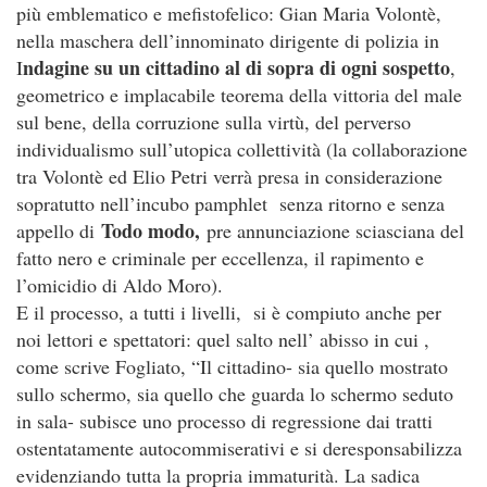
più emblematico e mefistofelico: Gian Maria Volontè,
nella maschera dell’innominato dirigente di polizia in
ndagine su un cittadino al di sopra di ogni sospetto
I
,
geometrico e implacabile teorema della vittoria del male
sul bene, della corruzione sulla virtù, del perverso
individualismo sull’utopica collettività (la collaborazione
tra Volontè ed Elio Petri verrà presa in considerazione
sopratutto nell’incubo pamphlet senza ritorno e senza
Todo modo,
appello di
pre annunciazione sciasciana del
fatto nero e criminale per eccellenza, il rapimento e
l’omicidio di Aldo Moro).
E il processo, a tutti i livelli, si è compiuto anche per
noi lettori e spettatori: quel salto nell’ abisso in cui ,
come scrive Fogliato, “Il cittadino- sia quello mostrato
sullo schermo, sia quello che guarda lo schermo seduto
in sala- subisce uno processo di regressione dai tratti
ostentatamente autocommiserativi e si deresponsabilizza
evidenziando tutta la propria immaturità. La sadica