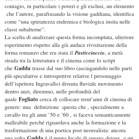
contagio, in particolare i poveri e gli esclusi, un elemento
che l’autore, parafrasando la visione gaddiana, identifica
come “una spietatezza endemica e biologica insita nelle
classi subalterne”.
La scelta di analizzare questa forma incompiuta, ulteriore
esperimento rispetto alla già audace rivisitazione della
forma romanzo che era stata il
Pasticciaccio
, a metà
strada tra la letteratura e il cinema come lo script
Gadda
che
trasse dal suo libro (asciugandolo nelle parti
più speculative e introspettive relative l personaggio
dell’ispettore Ingravallo) diventa fluviale movimento
dentro anzi, diremmo, nelle profondità del
Fogliato
quale
cerca di collocare trent’anni di cinema di
genere: una definizione questa che , specialmente a
cavallo tra gli anni ’50 e ’60 , si faceva semanticamente
malleabile perché riguardava anche la formazione e la
trasformazione di una poetica post neorealista: ancora
Gadda
una volta
è il punto focale di questo
detour
e un