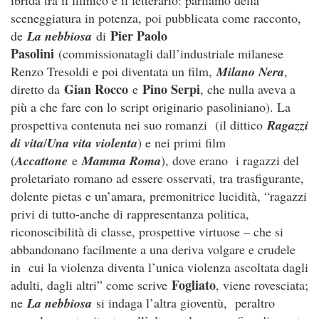
sceneggiatura in potenza, poi pubblicata come racconto,
Pier Paolo
de
La nebbiosa
di
Pasolini
(commissionatagli dall’industriale milanese
Renzo Tresoldi e poi diventata un film,
Milano Nera
,
Gian Rocco
Pino Serpi
diretto da
e
, che nulla aveva a
più a che fare con lo script originario pasoliniano). La
prospettiva contenuta nei suo romanzi (il dittico
Ragazzi
di vita
/
Una vita violenta
) e nei primi film
(
Accattone
e
Mamma Roma
), dove erano i ragazzi del
proletariato romano ad essere osservati, tra trasfigurante,
dolente pietas e un’amara, premonitrice lucidità, “ragazzi
privi di tutto-anche di rappresentanza politica,
riconoscibilità di classe, prospettive virtuose – che si
abbandonano facilmente a una deriva volgare e crudele
in cui la violenza diventa l’unica violenza ascoltata dagli
Fogliato
adulti, dagli altri” come scrive
, viene rovesciata;
ne
La nebbiosa
si indaga l’altra gioventù, peraltro