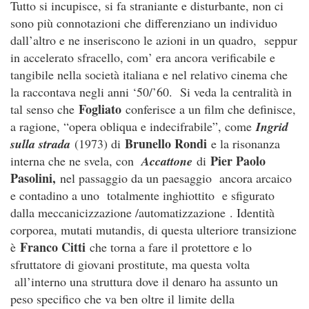
Tutto si incupisce, si fa straniante e disturbante, non ci
sono più connotazioni che differenziano un individuo
dall’altro e ne inseriscono le azioni in un quadro, seppur
in accelerato sfracello, com’ era ancora verificabile e
tangibile nella società italiana e nel relativo cinema che
la raccontava negli anni ‘50/’60. Si veda la centralità in
Fogliato
tal senso che
conferisce a un film che definisce,
a ragione, “opera obliqua e indecifrabile”, come
Ingrid
Brunello Rondi
sulla strada
(1973) di
e la risonanza
Pier Paolo
interna che ne svela, con
Accattone
di
Pasolini,
nel passaggio da un paesaggio ancora arcaico
e contadino a uno totalmente inghiottito e sfigurato
dalla meccanicizzazione /automatizzazione . Identità
corporea, mutati mutandis, di questa ulteriore transizione
Franco Citti
è
che torna a fare il protettore e lo
sfruttatore di giovani prostitute, ma questa volta
all’interno una struttura dove il denaro ha assunto un
peso specifico che va ben oltre il limite della