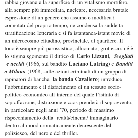
rabbia giovane e la superficie di un vitalismo mortifero,
alla sempre più immediata, nucleare, necessaria brutale
espressione di un genere che assume e modifica i
connotati del proprio tempo, ne condensa la suddetta
stratificazione letteraria e si fa istantanea-istant movie di
un microcosmo cittadino, provinciale, di quartiere. Il
tono è sempre più parossistico, allucinato, grottesco: né è
Carlo Lizzani
lo stigma sgomento il dittico di
,
Svegliati
Luciano Lutring
e uccidi
(1966, sul bandito
) e
Banditi
a Milano
(1968, sulle azioni criminali di un gruppo di
la banda Cavallero
rapinatori di banche,
) introduce
l’abbrutimento e il disfacimento di un tessuto socio-
politico-economico all’interno del quale l’istinto di
sopraffazione, distruzione e caos prenderà il sopravvento,
in particolare negli anni ’70, periodo di massimo
rispecchiamento della realtà/cinema/ immaginario
dentro al mood cromaticamente decrescente del
poliziesco, del nero e del thriller.