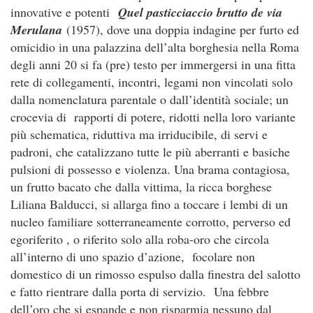
innovative e potenti
Quel pasticciaccio brutto de via
Merulana
(1957), dove una doppia indagine per furto ed
omicidio in una palazzina dell’alta borghesia nella Roma
degli anni 20 si fa (pre) testo per immergersi in una fitta
rete di collegamenti, incontri, legami non vincolati solo
dalla nomenclatura parentale o dall’identità sociale; un
crocevia di rapporti di potere, ridotti nella loro variante
più schematica, riduttiva ma irriducibile, di servi e
padroni, che catalizzano tutte le più aberranti e basiche
pulsioni di possesso e violenza. Una brama contagiosa,
un frutto bacato che dalla vittima, la ricca borghese
Liliana Balducci, si allarga fino a toccare i lembi di un
nucleo familiare sotterraneamente corrotto, perverso ed
egoriferito , o riferito solo alla roba-oro che circola
all’interno di uno spazio d’azione, focolare non
domestico di un rimosso espulso dalla finestra del salotto
e fatto rientrare dalla porta di servizio. Una febbre
dell’oro che si espande e non risparmia nessuno dal