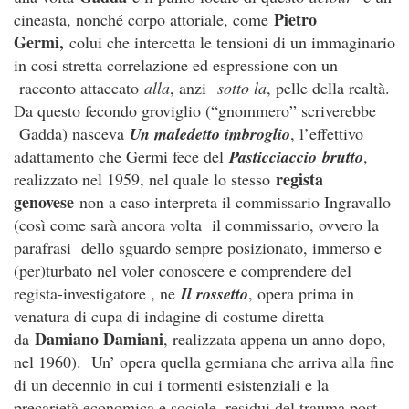
Pietro
cineasta, nonché corpo attoriale, come
Germi,
colui che intercetta le tensioni di un immaginario
in cosi stretta correlazione ed espressione con un
racconto attaccato
alla
, anzi
sotto la
, pelle della realtà.
Da questo fecondo groviglio (“gnommero” scriverebbe
Gadda) nasceva
Un maledetto imbroglio
, l’effettivo
adattamento che Germi fece del
P
asticciaccio
brutto
,
regista
realizzato nel 1959, nel quale lo stesso
genovese
non a caso interpreta il commissario Ingravallo
(così come sarà ancora volta il commissario, ovvero la
parafrasi dello sguardo sempre posizionato, immerso e
(per)turbato nel voler conoscere e comprendere del
regista-investigatore , ne
Il rossetto
, opera prima in
venatura di cupa di indagine di costume diretta
Damiano Damiani
da
, realizzata appena un anno dopo,
nel 1960). Un’ opera quella germiana che arriva alla fine
di un decennio in cui i tormenti esistenziali e la
precarietà economica e sociale, residui del trauma post