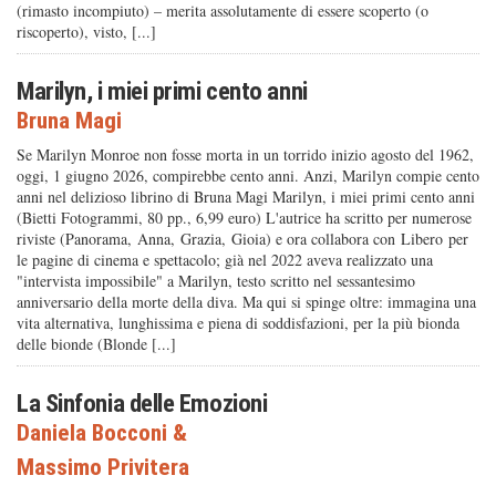
(rimasto incompiuto) – merita assolutamente di essere scoperto (o
riscoperto), visto, [...]
Marilyn, i miei primi cento anni
Bruna Magi
Se Marilyn Monroe non fosse morta in un torrido inizio agosto del 1962,
oggi, 1 giugno 2026, compirebbe cento anni. Anzi, Marilyn compie cento
anni nel delizioso librino di Bruna Magi Marilyn, i miei primi cento anni
(Bietti Fotogrammi, 80 pp., 6,99 euro) L'autrice ha scritto per numerose
riviste (Panorama, Anna, Grazia, Gioia) e ora collabora con Libero per
le pagine di cinema e spettacolo; già nel 2022 aveva realizzato una
"intervista impossibile" a Marilyn, testo scritto nel sessantesimo
anniversario della morte della diva. Ma qui si spinge oltre: immagina una
vita alternativa, lunghissima e piena di soddisfazioni, per la più bionda
delle bionde (Blonde [...]
La Sinfonia delle Emozioni
Daniela Bocconi
&
Massimo Privitera