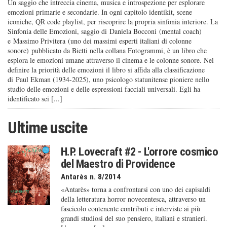
Un saggio che intreccia cinema, musica e introspezione per esplorare
emozioni primarie e secondarie. In ogni capitolo identikit, scene
iconiche, QR code playlist, per riscoprire la propria sinfonia interiore. La
Sinfonia delle Emozioni, saggio di Daniela Bocconi (mental coach)
e Massimo Privitera (uno dei massimi esperti italiani di colonne
sonore) pubblicato da Bietti nella collana Fotogrammi, è un libro che
esplora le emozioni umane attraverso il cinema e le colonne sonore. Nel
definire la priorità delle emozioni il libro si affida alla classificazione
di Paul Ekman (1934-2025), uno psicologo statunitense pioniere nello
studio delle emozioni e delle espressioni facciali universali. Egli ha
identificato sei [...]
Ultime uscite
H.P. Lovecraft #2 - L'orrore cosmico
del Maestro di Providence
Antarès n. 8/2014
«Antarès» torna a confrontarsi con uno dei capisaldi
della letteratura horror novecentesca, attraverso un
fascicolo contenente contributi e interviste ai più
grandi studiosi del suo pensiero, italiani e stranieri.