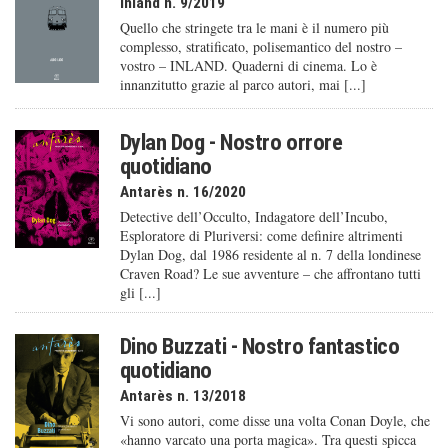
Inland n. 9/2019
Quello che stringete tra le mani è il numero più
complesso, stratificato, polisemantico del nostro –
vostro – INLAND. Quaderni di cinema. Lo è
innanzitutto grazie al parco autori, mai [...]
Dylan Dog - Nostro orrore
quotidiano
Antarès n. 16/2020
Detective dell’Occulto, Indagatore dell’Incubo,
Esploratore di Pluriversi: come definire altrimenti
Dylan Dog, dal 1986 residente al n. 7 della londinese
Craven Road? Le sue avventure – che affrontano tutti
gli [...]
Dino Buzzati - Nostro fantastico
quotidiano
Antarès n. 13/2018
Vi sono autori, come disse una volta Conan Doyle, che
«hanno varcato una porta magica». Tra questi spicca