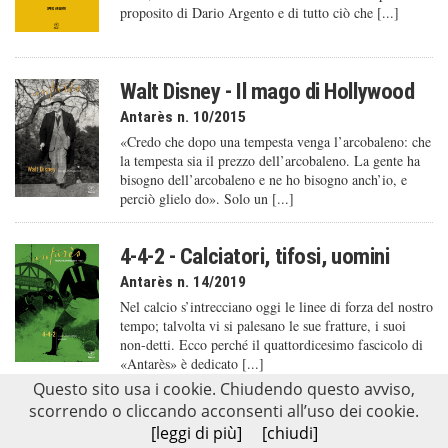
proposito di Dario Argento e di tutto ciò che [...]
Walt Disney - Il mago di Hollywood
Antarès n. 10/2015
«Credo che dopo una tempesta venga l’arcobaleno: che
la tempesta sia il prezzo dell’arcobaleno. La gente ha
bisogno dell’arcobaleno e ne ho bisogno anch’io, e
perciò glielo do». Solo un [...]
4-4-2 - Calciatori, tifosi, uomini
Antarès n. 14/2019
Nel calcio s’intrecciano oggi le linee di forza del nostro
tempo; talvolta vi si palesano le sue fratture, i suoi
non-detti. Ecco perché il quattordicesimo fascicolo di
«Antarès» è dedicato [...]
Questo sito usa i cookie. Chiudendo questo avviso,
scorrendo o cliccando acconsenti all’uso dei cookie.
Nicolas Winding Refn
[leggi di più]
[chiudi]
Inland n. 4/2017