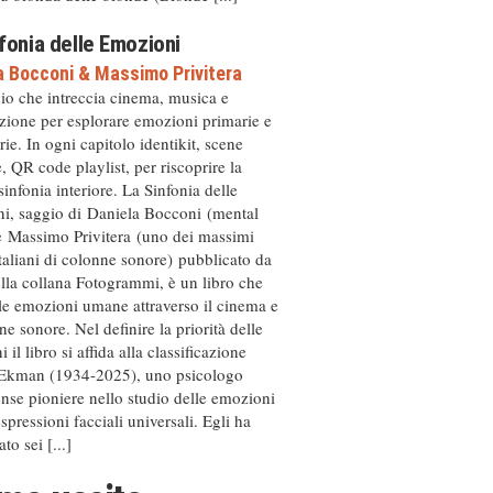
fonia delle Emozioni
a Bocconi
&
Massimo Privitera
io che intreccia cinema, musica e
zione per esplorare emozioni primarie e
ie. In ogni capitolo identikit, scene
, QR code playlist, per riscoprire la
sinfonia interiore. La Sinfonia delle
i, saggio di Daniela Bocconi (mental
e Massimo Privitera (uno dei massimi
italiani di colonne sonore) pubblicato da
ella collana Fotogrammi, è un libro che
le emozioni umane attraverso il cinema e
ne sonore. Nel definire la priorità delle
 il libro si affida alla classificazione
 Ekman (1934-2025), uno psicologo
ense pioniere nello studio delle emozioni
espressioni facciali universali. Egli ha
ato sei [...]