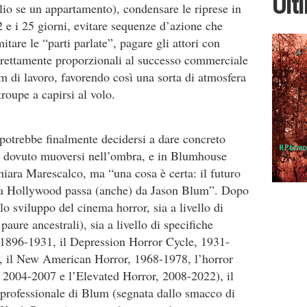
Ult
lio se un appartamento), condensare le riprese in
 e i 25 giorni, evitare sequenze d’azione che
mitare le “parti parlate”, pagare gli attori con
direttamente proporzionali al successo commerciale
am di lavoro, favorendo così una sorta di atmosfera
roupe a capirsi al volo.
potrebbe finalmente decidersi a dare concreto
 dovuto muoversi nell’ombra, e in Blumhouse
hiara Marescalco, ma “una cosa è certa: il futuro
tà a Hollywood passa (anche) da Jason Blum”. Dopo
o sviluppo del cinema horror, sia a livello di
aure ancestrali), sia a livello di specifiche
, 1896-1931, il Depression Horror Cycle, 1931-
, il New American Horror, 1968-1978, l’horror
, 2004-2007 e l’Elevated Horror, 2008-2022), il
professionale di Blum (segnata dallo smacco di