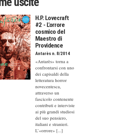
ime uscite
H.P. Lovecraft
#2 - L'orrore
cosmico del
Maestro di
Providence
Antarès n. 8/2014
«Antarès» torna a
confrontarsi con uno
dei capisaldi della
letteratura horror
novecentesca,
attraverso un
fascicolo contenente
contributi e interviste
ai più grandi studiosi
del suo pensiero,
italiani e stranieri.
L’«orrore» [...]