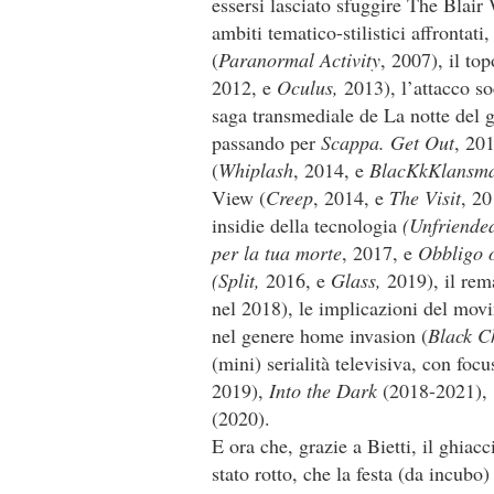
essersi lasciato sfuggire The Blair 
ambiti tematico-stilistici affronta
(
Paranormal Activity
, 2007), il to
2012, e
Oculus,
2013), l’attacco so
saga transmediale de La notte del 
passando per
Scappa. Get Out
, 20
(
Whiplash
, 2014, e
BlacKkKlansm
View (
Creep
, 2014, e
The Visit
, 20
insidie della tecnologia
(Unfriende
per la tua morte
, 2017, e
Obbligo o
(Split,
2016, e
Glass,
2019), il rem
nel 2018), le implicazioni del m
nel genere home invasion (
Black C
(mini) serialità televisiva, con foc
2019),
Into the Dark
(2018-2021),
(2020).
E ora che, grazie a Bietti, il ghiac
stato rotto, che la festa (da incubo