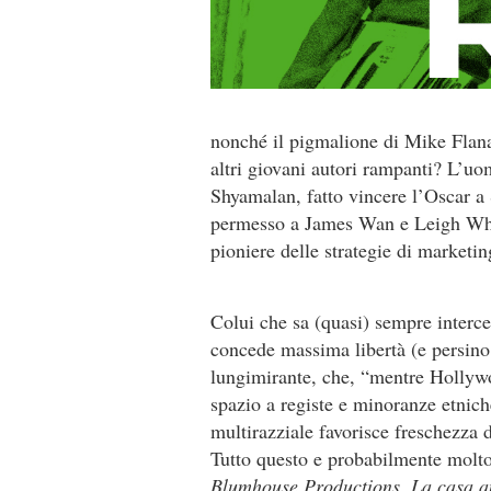
nonché il pigmalione di Mike Flana
altri giovani autori rampanti? L’uo
Shyamalan, fatto vincere l’Oscar a
permesso a James Wan e Leigh Wha
pioniere delle strategie di marketin
Colui che sa (quasi) sempre interce
concede massima libertà (e persino
lungimirante, che, “mentre Hollywo
spazio a registe e minoranze etnic
multirazziale favorisce freschezza 
Tutto questo e probabilmente molt
Blumhouse Productions. La casa am