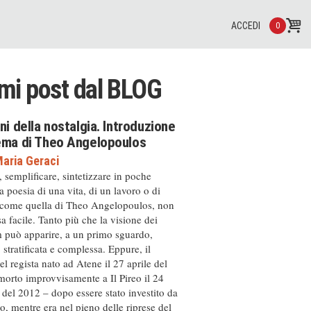
ACCEDI
0
imi post dal
BLOG
ini della nostalgia. Introduzione
nema di Theo Angelopoulos
aria Geraci
, semplificare, sintetizzare in poche
a poesia di una vita, di un lavoro o di
 come quella di Theo Angelopoulos, non
a facile. Tanto più che la visione dei
m può apparire, a un primo sguardo,
, stratificata e complessa. Eppure, il
el regista nato ad Atene il 27 aprile del
orto improvvisamente a Il Pireo il 24
del 2012 – dopo essere stato investito da
, mentre era nel pieno delle riprese del