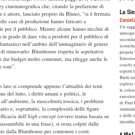
ry cinematografica che, citando la prefazione di
La Sin
e e attore, lanciato proprio da Blum), “si è fermata
Daniel
lte case di produzione hanno faticato a
Un sagg
le per il pubblico. Mentre alcune hanno nicchie di
introspe
 in grado di dare vita a prodotti per il pubblico di
secondar
antastico nell’ambito dell’immaginario di genere
iconiche
 di rinnovarlo: Blumhouse rispetta le aspettative
propria 
Emozion
lm dai budget molto contenuti, ma rilegge anche le
coach) 
e toni”.
esperti 
Bietti n
esplora 
 un lato si comprende appieno l’attualità dei temi
le colon
ne del lutto, i diritti umani e politici, le
emozioni
 all’ambiente, la mascolinità tossica, i problemi
di Paul
ario e, soprattutto, la complessità delle figure
statunit
e delle 
efficacia dell’
high concept
(ovvero trama basata su
identific
assumibile in una frase), si resta colpiti dalle
ate dalla Blumhouse per contenere i costi: