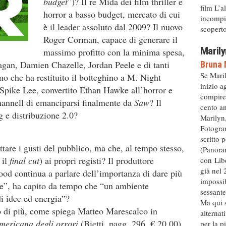
budget
”)? Il re Mida dei film thriller e
film L’a
horror a basso budget, mercato di cui
incompiu
è il leader assoluto dal 2009? Il nuovo
scoperto 
Roger Corman, capace di generare il
Marily
massimo profitto con la minima spesa,
gan, Damien Chazelle, Jordan Peele e di tanti
Bruna 
Se Mari
mo che ha restituito il botteghino a M. Night
inizio a
 Spike Lee, convertito Ethan Hawke all’horror e
compire
nnell di emanciparsi finalmente da
Saw
? Il
cento an
g e distribuzione 2.0?
Marilyn,
Fotogram
scritto 
ttare i gusti del pubblico, ma che, al tempo stesso,
(Panora
 il
final cut
) ai propri registi? Il produttore
con Libe
già nel 
od continua a parlare dell’importanza di dare più
impossib
he”, ha capito da tempo che “un ambiente
sessante
di idee ed energia”?
Ma qui s
o di più, come spiega Matteo Marescalco in
alternat
ericana degli orrori
(Bietti, pagg. 296, € 20,00),
per la p