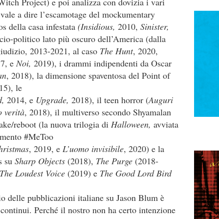
Witch Project) e poi analizza con dovizia i vari
ti, vale a dire l’escamotage del mockumentary
pos della casa infestata
(Insidious,
2010,
Sinister,
cio-politico lato più oscuro dell’America (dalla
giudizio, 2013-2021, al caso
The Hunt
, 2020,
17, e
Noi,
2019), i drammi indipendenti da Oscar
an
, 2018), la dimensione spaventosa del Point of
15), le
d,
2014, e
Upgrade,
2018), il teen horror (
Auguri
 verità
, 2018), il multiverso secondo Shyamalan
ake/reboot (la nuova trilogia di
Halloween,
avviata
ovimento #MeToo
hristmas
, 2019, e
L’uomo invisibile
, 2020) e la
us su
Sharp Objects
(2018),
The Purge
(2018-
The Loudest Voice
(2019) e
The Good Lord Bird
cio delle pubblicazioni italiane su Jason Blum è
) continui. Perché il nostro non ha certo intenzione