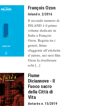
François Ozon
Inland n. 2/2016
Il secondo numero di
INLAND è il primo
volume dedicato in
Italia a François
Ozon. Regista tra i
generi, firma
sfuggente all’etichetta
d’autore, nei suoi film
Ozon fa riverberare
echi [...]
Fiume
Diciannove - Il
Fuoco sacro
della Città di
Vita
Antarès n. 15/2019