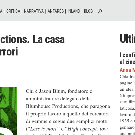
IA
CRITICA
NARRATIVA
ANTARÉS
INLAND
BLOG
Ult
tions. La casa
rrori
I conf
al ci
Anna M
Chiarire
pagine l
un’idea
Chi è Jason Blum, fondatore e
è impres
amministratore delegato della
suoi fil
Blumhouse Productions, che paragona
faticosa
il proprio lavoro a quello dei cercatori
lavoro d
di gemme e segue due semplici motti
1935 e m
gennaio 
(“
Less is more
” e “
High concept, low
una moto