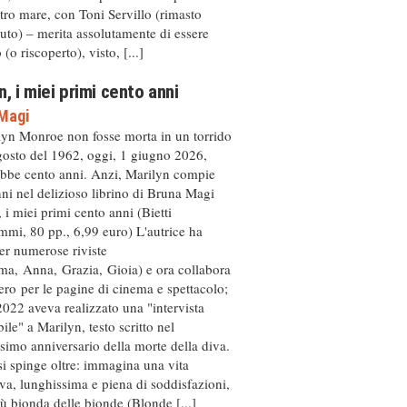
ltro mare, con Toni Servillo (rimasto
to) – merita assolutamente di essere
(o riscoperto), visto, [...]
n, i miei primi cento anni
Magi
lyn Monroe non fosse morta in un torrido
gosto del 1962, oggi, 1 giugno 2026,
bbe cento anni. Anzi, Marilyn compie
ni nel delizioso librino di Bruna Magi
 i miei primi cento anni (Bietti
mi, 80 pp., 6,99 euro) L'autrice ha
per numerose riviste
ma, Anna, Grazia, Gioia) e ora collabora
ro per le pagine di cinema e spettacolo;
2022 aveva realizzato una "intervista
ile" a Marilyn, testo scritto nel
simo anniversario della morte della diva.
i spinge oltre: immagina una vita
iva, lunghissima e piena di soddisfazioni,
iù bionda delle bionde (Blonde [...]