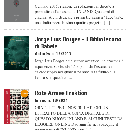
Gennaio 2015, riunone di redazione: si discute a
proposito della nascita di INLAND. Quaderni di
cinema. A chi dedicare i primi tre numeri? Idee tante,
unanimità poca. Restano quattro progetti, [...]
Jorge Luis Borges - Il Bibliotecario
di Babele
Antarès n. 12/2017
Jorge Luis Borges è un autore oceanico, un crocevia di
esperienze, storie, civiltà e piani dell’essere, un
caleido­scopio nel quale il passato si fa futuro e il
futuro si rispecchia [...]
Rote Armee Fraktion
Inland n. 18/2024
GRATUITO PER I NOSTRI LETTORI UN
ESTRATTO DELLA COPIA DIGITALE DI
QUESTO NUOVO INLAND E ALCUNI TESTI DA
LEGGERE ONLINE Due anni fa, nel concepire il
nuovo corso di INLAND, con [...]