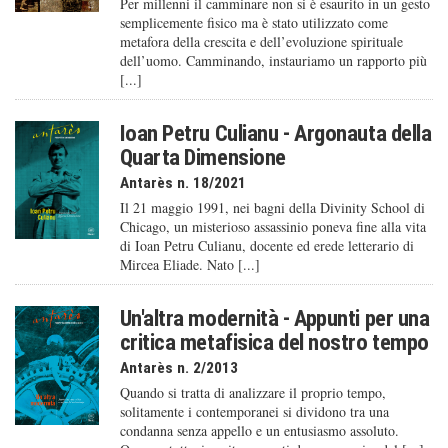
Per millenni il camminare non si è esaurito in un gesto
semplicemente fisico ma è stato utilizzato come
metafora della crescita e dell’evoluzione spirituale
dell’uomo. Camminando, instauriamo un rapporto più
[...]
Ioan Petru Culianu - Argonauta della
Quarta Dimensione
Antarès n. 18/2021
Il 21 maggio 1991, nei bagni della Divinity School di
Chicago, un misterioso assassinio poneva fine alla vita
di Ioan Petru Culianu, docente ed erede letterario di
Mircea Eliade. Nato [...]
Un'altra modernità - Appunti per una
critica metafisica del nostro tempo
Antarès n. 2/2013
Quando si tratta di analizzare il proprio tempo,
solitamente i contemporanei si dividono tra una
condanna senza appello e un entusiasmo assoluto.