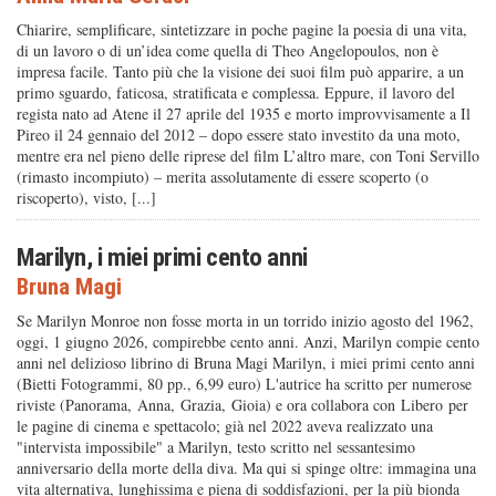
Chiarire, semplificare, sintetizzare in poche pagine la poesia di una vita,
di un lavoro o di un’idea come quella di Theo Angelopoulos, non è
impresa facile. Tanto più che la visione dei suoi film può apparire, a un
primo sguardo, faticosa, stratificata e complessa. Eppure, il lavoro del
regista nato ad Atene il 27 aprile del 1935 e morto improvvisamente a Il
Pireo il 24 gennaio del 2012 – dopo essere stato investito da una moto,
mentre era nel pieno delle riprese del film L’altro mare, con Toni Servillo
(rimasto incompiuto) – merita assolutamente di essere scoperto (o
riscoperto), visto, [...]
Marilyn, i miei primi cento anni
Bruna Magi
Se Marilyn Monroe non fosse morta in un torrido inizio agosto del 1962,
oggi, 1 giugno 2026, compirebbe cento anni. Anzi, Marilyn compie cento
anni nel delizioso librino di Bruna Magi Marilyn, i miei primi cento anni
(Bietti Fotogrammi, 80 pp., 6,99 euro) L'autrice ha scritto per numerose
riviste (Panorama, Anna, Grazia, Gioia) e ora collabora con Libero per
le pagine di cinema e spettacolo; già nel 2022 aveva realizzato una
"intervista impossibile" a Marilyn, testo scritto nel sessantesimo
anniversario della morte della diva. Ma qui si spinge oltre: immagina una
vita alternativa, lunghissima e piena di soddisfazioni, per la più bionda