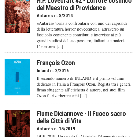
H.P. Lovecraft #2 - L'orrore cosmico
del Maestro di Providence
Antarès n. 8/2014
«Antarès» torna a confrontarsi con uno dei capisaldi
della letteratura horror novecentesca, attraverso un
fascicolo contenente contributi e interviste ai più
grandi studiosi del suo pensiero, italiani e stranieri.
L’«orrore» [...]
François Ozon
Inland n. 2/2016
Il secondo numero di INLAND è il primo volume
dedicato in Italia a François Ozon. Regista tra i generi,
firma sfuggente all’etichetta d’autore, nei suoi film
Ozon fa riverberare echi [...]
Fiume Diciannove - Il Fuoco sacro
della Città di Vita
Antarès n. 15/2019
1919-2019. Un secolo fa Gabriele d’Annunzio entrava