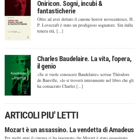
Oniricon. Sogni, incubi &
fantasticherie
Oltre ad aver dettato il canone horror novecentesco, H.
P. Lovecraft è stato un prodigioso sognatore. Sin dalla
tenera età, [...]
Charles Baudelaire. La vita, l'opera,
il genio
«Se si vuole conoscere Baudelaire» scrisse Théodore
de Banville, «lo si troverà interamente nel libro che gli
ha consacrato Charles [...]
ARTICOLI PIU' LETTI
Mozart è un assassino. La vendetta di Amadeus
Per molti anni il cinema ci ha insegnato che Mozart è stato assassinato.