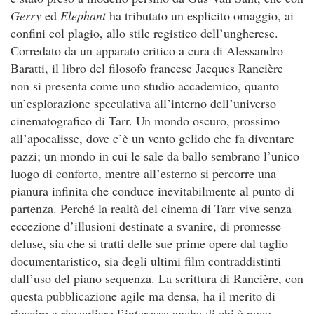
Gerry
ed
Elephant
ha tributato un esplicito omaggio, ai
confini col plagio, allo stile registico dell’ungherese.
Corredato da un apparato critico a cura di Alessandro
Baratti, il libro del filosofo francese Jacques Rancière
non si presenta come uno studio accademico, quanto
un’esplorazione speculativa all’interno dell’universo
cinematografico di Tarr. Un mondo oscuro, prossimo
all’apocalisse, dove c’è un vento gelido che fa diventare
pazzi; un mondo in cui le sale da ballo sembrano l’unico
luogo di conforto, mentre all’esterno si percorre una
pianura infinita che conduce inevitabilmente al punto di
partenza. Perché la realtà del cinema di Tarr vive senza
eccezione d’illusioni destinate a svanire, di promesse
deluse, sia che si tratti delle sue prime opere dal taglio
documentaristico, sia degli ultimi film contraddistinti
dall’uso del piano sequenza. La scrittura di Rancière, con
questa pubblicazione agile ma densa, ha il merito di
riuscire a risvegliare l’interesse anche di chi è poco